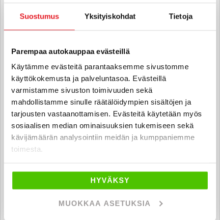
teppo.rintala
@rintajouppi.fi
Suostumus
Yksityiskohdat
Tietoja
040 751 2320
Parempaa autokauppaa evästeillä
Käytämme evästeitä parantaaksemme sivustomme
Olli-Pekka Lähdesmäki
käyttökokemusta ja palveluntasoa. Evästeillä
Automyyjä, hyötyajoneuvot FI
varmistamme sivuston toimivuuden sekä
olli-pekka.lahdesmaki
mahdollistamme sinulle räätälöidympien sisältöjen ja
@rintajouppi.fi
tarjousten vastaanottamisen. Evästeitä käytetään myös
sosiaalisen median ominaisuuksien tukemiseen sekä
040 711 9890
kävijämäärän analysointiin meidän ja kumppaniemme
toimesta.
Jarmo Lieste
HYVÄKSY
Automyyjä FI
MUOKKAA ASETUKSIA
jarmo.lieste
@rintajouppi.fi