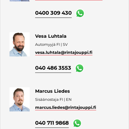
0400 309 430
Vesa Luhtala
Automyyjä FI | SV
vesa.luhtala
@rintajouppi.fi
040 486 3553
Marcus Liedes
Sisäänostaja FI | EN
marcus.liedes
@rintajouppi.fi
040 711 9868