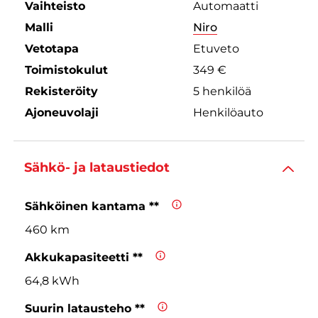
Vaihteisto
Automaatti
Malli
Niro
Vetotapa
Etuveto
Toimistokulut
349 €
Rekisteröity
5 henkilöä
Ajoneuvolaji
Henkilöauto
Sähkö- ja lataustiedot
Sähköinen kantama **
460 km
Akkukapasiteetti **
64,8 kWh
Suurin latausteho **