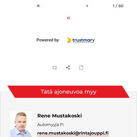
1 / 60
Tätä ajoneuvoa myy
Rene Mustakoski
Automyyjä FI
rene.mustakoski
@rintajouppi.fi