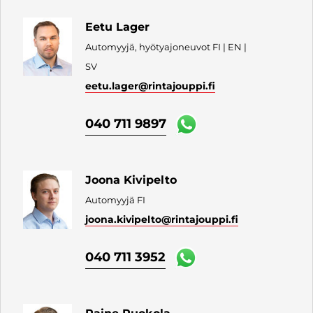
Eetu Lager
Automyyjä, hyötyajoneuvot FI | EN |
SV
eetu.lager
@rintajouppi.fi
040 711 9897
Joona Kivipelto
Automyyjä FI
joona.kivipelto
@rintajouppi.fi
040 711 3952