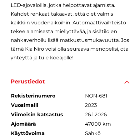
LED-ajovaloilla, jotka helpottavat ajamista.
Kahdet renkaat takaavat, että olet valmis
kaikkiin vuodenaikoihin. Automaattivaihteisto
tekee ajamisesta miellyttävää, ja sisätilojen
nahkaverhoilu lisää matkustusmukavuutta. Jos
tämä Kia Niro voisi olla seuraava menopelisi, ota
yhteyttä ja tule koeajolle!
Perustiedot
Rekisterinumero
NON-681
Vuosimalli
2023
Viimeisin katsastus
26.1.2026
Ajomäärä
47000 km
Käyttövoima
Sähkö