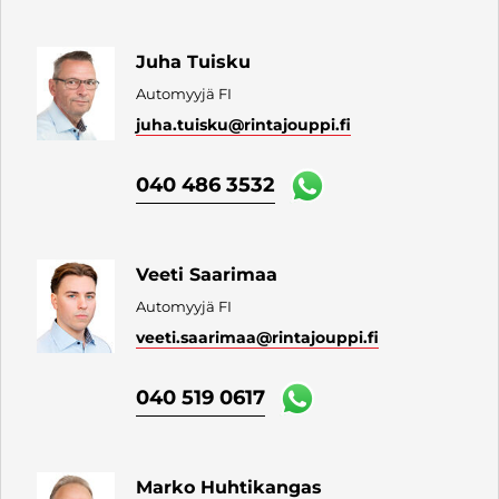
Juha Tuisku
Automyyjä FI
juha.tuisku
@rintajouppi.fi
040 486 3532
Veeti Saarimaa
Automyyjä FI
veeti.saarimaa
@rintajouppi.fi
040 519 0617
Marko Huhtikangas