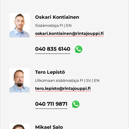
Oskari Kontiainen
Sisäänostaja FI | EN
oskari.kontiainen
@rintajouppi.fi
040 835 6140
Tero Lepistö
Ulkomaan sisäänostaja FI | SV | EN
tero.lepisto
@rintajouppi.fi
040 711 9871
Mikael Salo