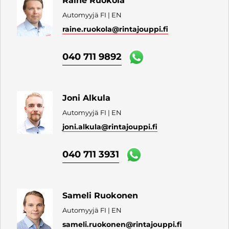
Raine Ruokola
Automyyjä FI | EN
raine.ruokola
@rintajouppi.fi
040 711 9892
Joni Alkula
Automyyjä FI | EN
joni.alkula
@rintajouppi.fi
040 711 3931
Sameli Ruokonen
Automyyjä FI | EN
sameli.ruokonen
@rintajouppi.fi