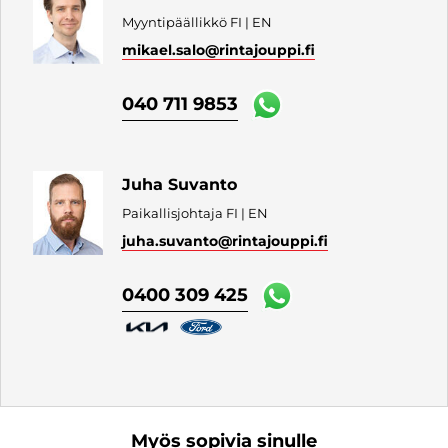
Myyntipäällikkö FI | EN
mikael.salo
@rintajouppi.fi
040 711 9853
Juha Suvanto
Paikallisjohtaja FI | EN
juha.suvanto
@rintajouppi.fi
0400 309 425
Myös sopivia sinulle