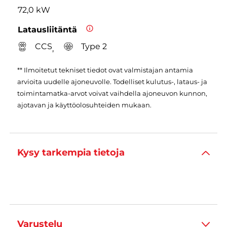
72,0 kW
Latausliitäntä
CCS
Type 2
,
** Ilmoitetut tekniset tiedot ovat valmistajan antamia
arvioita uudelle ajoneuvolle. Todelliset kulutus-, lataus- ja
toimintamatka-arvot voivat vaihdella ajoneuvon kunnon,
ajotavan ja käyttöolosuhteiden mukaan.
Kysy tarkempia tietoja
Varustelu