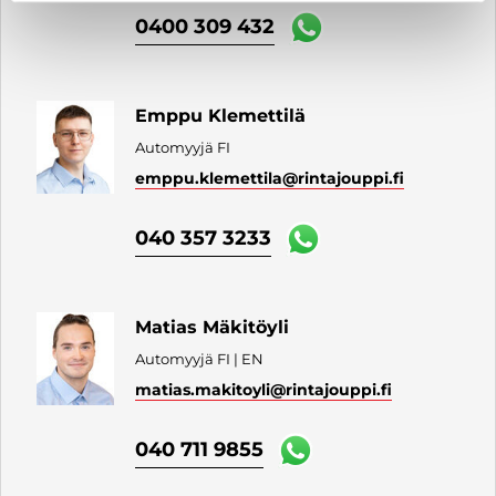
0400 309 432
Emppu Klemettilä
Automyyjä FI
emppu.klemettila
@rintajouppi.fi
040 357 3233
Matias Mäkitöyli
Automyyjä FI | EN
matias.makitoyli
@rintajouppi.fi
040 711 9855