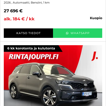
2026
, Automaatti, Bensiini, 1 km
27 696 €
kuopio
alk. 184 € / kk
KATSO TIEDOT
WHATSAPP
6 kk korotonta ja kulutonta