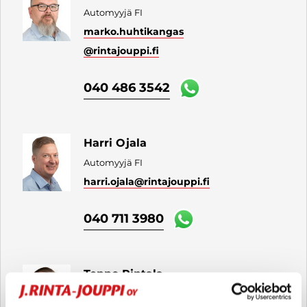
Automyyjä FI
marko.huhtikangas
@rintajouppi.fi
040 486 3542
Harri Ojala
Automyyjä FI
harri.ojala
@rintajouppi.fi
040 711 3980
Teppo Rintala
Automyyjä FI | EN