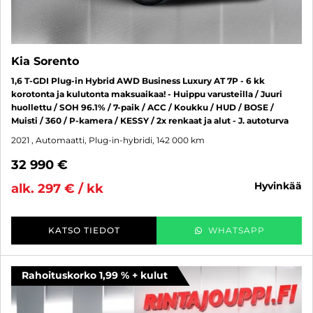
Kia Sorento
1,6 T-GDI Plug-in Hybrid AWD Business Luxury AT 7P - 6 kk
korotonta ja kulutonta maksuaikaa! - Huippu varusteilla / Juuri
huollettu / SOH 96.1% / 7-paik / ACC / Koukku / HUD / BOSE /
Muisti / 360 / P-kamera / KESSY / 2x renkaat ja alut - J. autoturva
2021
, Automaatti, Plug-in-hybridi, 142 000 km
32 990 €
hyvinkää
alk. 297 € / kk
KATSO TIEDOT
WHATSAPP
Rahoituskorko 1,99 % + kulut