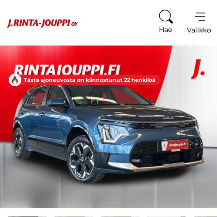
Siirry sisältöön
Hae
Valikko
Tästä ajoneuvosta on kiinnostunut 22 henkilöä