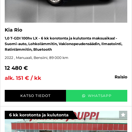
Kia Rio
1,0 T-GDI 100hv LX - 6 kk korotonta ja kulutonta maksuaikaa! -
Suomi-auto, Lohkolämmitin, Vakionopeudensäädin, Ilmastointi,
Ratinlämmitin, Bluetooth
2022
, Manuaali, Bensiini, 89 000 km
12 480 €
raisio
alk. 151 € / kk
KATSO TIEDOT
WHATSAPP
6 kk korotonta ja kulutonta
SUO