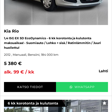
Kia Rio
1,4 ISG EX 5D EcoDynamics - 6 kk korotonta ja kulutonta
maksuaikaa! - Suomiauto / Lohko + sisä / Ratinlämmitin / Juuri
huollettu!
2012
, Manuaali, Bensiini, 184 000 km
5 380 €
lahti
alk. 99 € / kk
KATSO TIEDOT
WHATSAPP
6 kk korotonta ja kulutonta
SUO