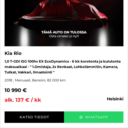
Kia Rio
1,0 T-GDI ISG 100hv EX EcoDynamics - 6 kk korotonta ja kulutonta
maksuaikaa! - " 1.Omistaja, 2x Renkaat, Lohkolämmitin, Kamera,
Tutkat, Vakkari, Ilmastointi "
2018
, Manuaali, Bensiini, 82 000 km
10 990 €
helsinki
alk. 137 € / kk
KATSO TIEDOT
WHATSAPP