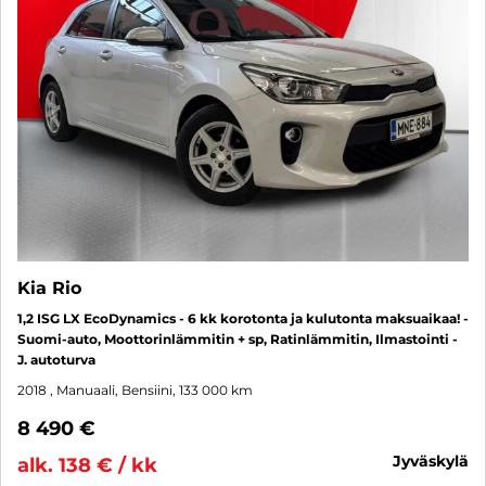
Kia Rio
1,2 ISG LX EcoDynamics - 6 kk korotonta ja kulutonta maksuaikaa! -
Suomi-auto, Moottorinlämmitin + sp, Ratinlämmitin, Ilmastointi -
J. autoturva
2018
, Manuaali, Bensiini, 133 000 km
8 490 €
jyväskylä
alk. 138 € / kk