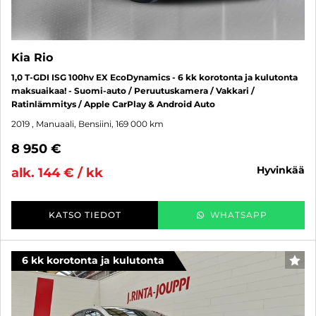
Kia Rio
1,0 T-GDI ISG 100hv EX EcoDynamics - 6 kk korotonta ja kulutonta
maksuaikaa! - Suomi-auto / Peruutuskamera / Vakkari /
Ratinlämmitys / Apple CarPlay & Android Auto
2019
, Manuaali, Bensiini, 169 000 km
8 950 €
hyvinkää
alk. 144 € / kk
KATSO TIEDOT
WHATSAPP
6 kk korotonta ja kulutonta
SUO