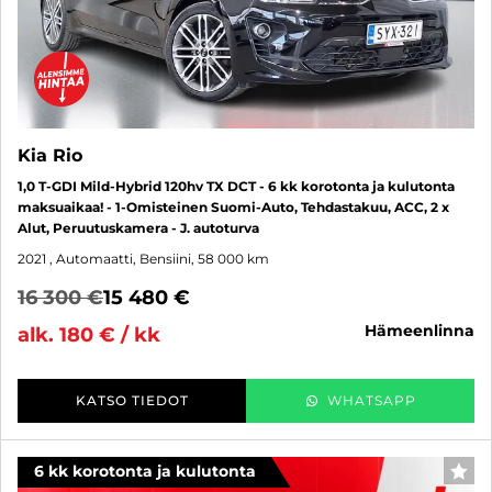
Kia Rio
1,0 T-GDI Mild-Hybrid 120hv TX DCT - 6 kk korotonta ja kulutonta
maksuaikaa! - 1-Omisteinen Suomi-Auto, Tehdastakuu, ACC, 2 x
Alut, Peruutuskamera - J. autoturva
2021
, Automaatti, Bensiini, 58 000 km
16 300 €
15 480 €
hämeenlinna
alk. 180 € / kk
KATSO TIEDOT
WHATSAPP
6 kk korotonta ja kulutonta
SUO