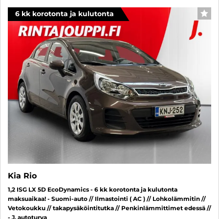
6 kk korotonta ja kulutonta
SUO
Kia Rio
1,2 ISG LX 5D EcoDynamics - 6 kk korotonta ja kulutonta
maksuaikaa! - Suomi-auto // Ilmastointi ( AC ) // Lohkolämmitin //
Vetokoukku // takapysäköintitutka // Penkinlämmittimet edessä //
- J. autoturva