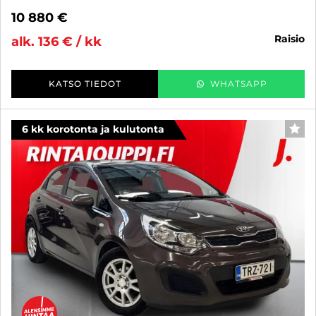
10 880 €
raisio
alk. 136 € / kk
KATSO TIEDOT
WHATSAPP
6 kk korotonta ja kulutonta
SUO