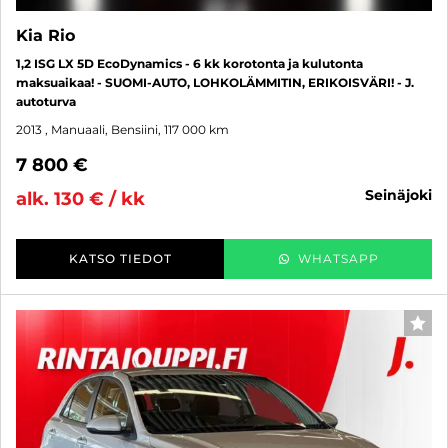
Kia Rio
1,2 ISG LX 5D EcoDynamics - 6 kk korotonta ja kulutonta
maksuaikaa! - SUOMI-AUTO, LOHKOLÄMMITIN, ERIKOISVÄRI! - J.
autoturva
2013
, Manuaali, Bensiini, 117 000 km
7 800 €
seinäjoki
alk. 130 € / kk
KATSO TIEDOT
WHATSAPP
SUO