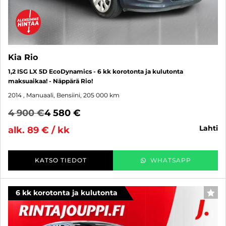
Kia Rio
1,2 ISG LX 5D EcoDynamics - 6 kk korotonta ja kulutonta
maksuaikaa! - Näppärä Rio!
2014
, Manuaali, Bensiini, 205 000 km
4 900 €
4 580 €
lahti
alk. 89 € / kk
KATSO TIEDOT
WHATSAPP
6 kk korotonta ja kulutonta
SUO