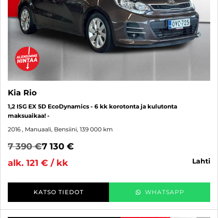
Kia Rio
1,2 ISG EX 5D EcoDynamics - 6 kk korotonta ja kulutonta
maksuaikaa! -
2016
, Manuaali, Bensiini, 139 000 km
7 390 €
7 130 €
lahti
alk. 121 € / kk
KATSO TIEDOT
WHATSAPP