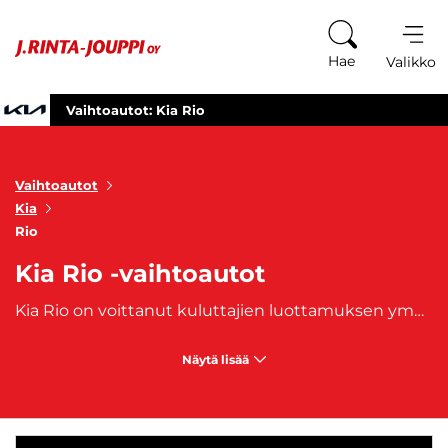
Siirry sisältöön
Hae
Valikko
Vaihtoautot: Kia Rio
Vaihtoautot
Kia
Rio
Kia Rio -vaihtoautot
Kia Rio on voittanut kuluttajien luottamuksen ympäri maailmaa. Sen luotettavuus ja tyylikäs muotoilu ovat tehneet siitä suositun vaihtoauton sekä uusien autojen ostajien keskuudessa. Kia Rio vaihtoautoilla on paljon tarjottavaa niille, jotka arvostavat kompaktin auton etuja ilman suurta kompromissia laadusta.Kia Rio vaihtoautot ovat täydellisiä valintoja niille, jotka etsivät kompaktia kaupunkiautoa, joka on helppo pysäköidä ja ketterä liikenteessä. Kia Rio on myös mainio valinta nuorille kuljettajille ja ensimmäistä autoaan etsiville, sillä sen helppo käsiteltävyys tekee siitä turvallisen vaihtoehdon.
Näytä lisää