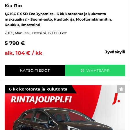
Kia Rio
1,4 ISG EX 5D EcoDynamics - 6 kk korotonta ja kulutonta
maksuaikaa! - Suomi-auto, Huoltokirja, Moottorinlämmitin,
Koukku, Ilmastointi
2013
, Manuaali, Bensiini, 160 000 km
5 790 €
jyväskylä
alk. 104 € / kk
KATSO TIEDOT
WHATSAPP
6 kk korotonta ja kulutonta
SUO