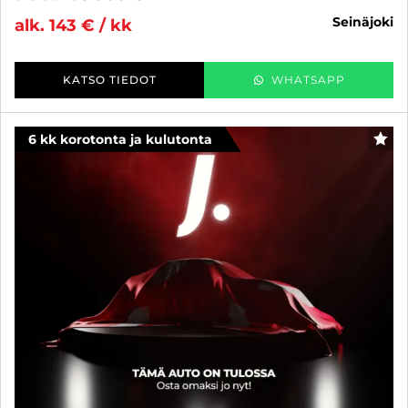
seinäjoki
alk. 143 € / kk
KATSO TIEDOT
WHATSAPP
6 kk korotonta ja kulutonta
SUO