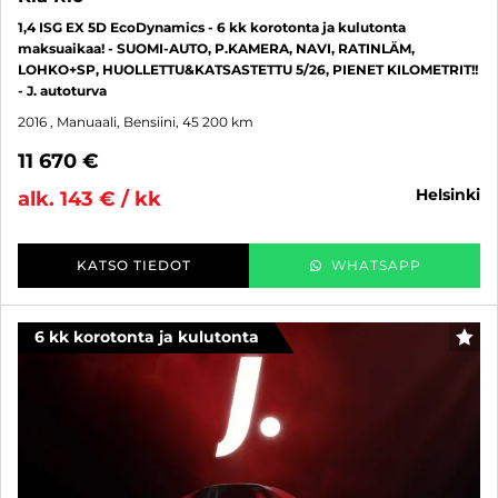
1,4 ISG EX 5D EcoDynamics - 6 kk korotonta ja kulutonta
maksuaikaa! - SUOMI-AUTO, P.KAMERA, NAVI, RATINLÄM,
LOHKO+SP, HUOLLETTU&KATSASTETTU 5/26, PIENET KILOMETRIT!!
- J. autoturva
2016
, Manuaali, Bensiini, 45 200 km
11 670 €
helsinki
alk. 143 € / kk
KATSO TIEDOT
WHATSAPP
6 kk korotonta ja kulutonta
SUO