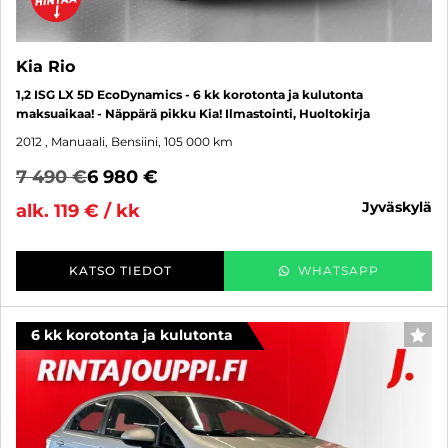
Kia Rio
1,2 ISG LX 5D EcoDynamics - 6 kk korotonta ja kulutonta
maksuaikaa! - Näppärä pikku Kia! Ilmastointi, Huoltokirja
2012
, Manuaali, Bensiini, 105 000 km
7 490 €
6 980 €
jyväskylä
alk. 119 € / kk
KATSO TIEDOT
WHATSAPP
6 kk korotonta ja kulutonta
SUO