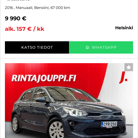
2016
, Manuaali, Bensiini, 67 000 km
9 990 €
helsinki
alk. 157 € / kk
KATSO TIEDOT
WHATSAPP
SUO