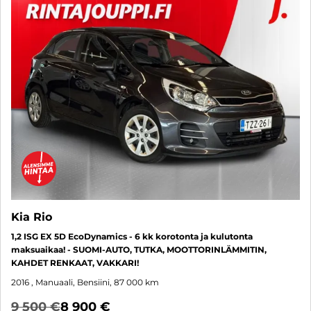
Kia Rio
1,2 ISG EX 5D EcoDynamics - 6 kk korotonta ja kulutonta
maksuaikaa! - SUOMI-AUTO, TUTKA, MOOTTORINLÄMMITIN,
KAHDET RENKAAT, VAKKARI!
2016
, Manuaali, Bensiini, 87 000 km
9 500 €
8 900 €