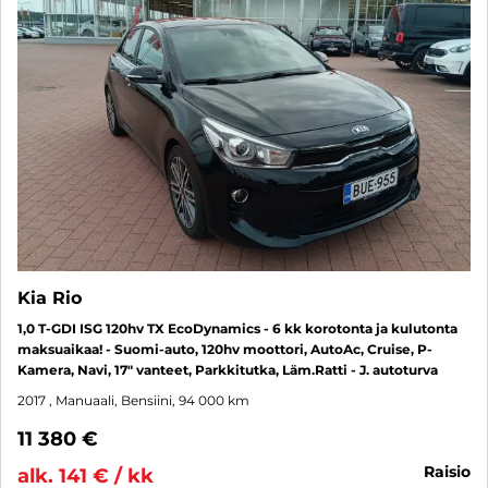
Kia Rio
1,0 T-GDI ISG 120hv TX EcoDynamics - 6 kk korotonta ja kulutonta
maksuaikaa! - Suomi-auto, 120hv moottori, AutoAc, Cruise, P-
Kamera, Navi, 17" vanteet, Parkkitutka, Läm.Ratti - J. autoturva
2017
, Manuaali, Bensiini, 94 000 km
11 380 €
raisio
alk. 141 € / kk