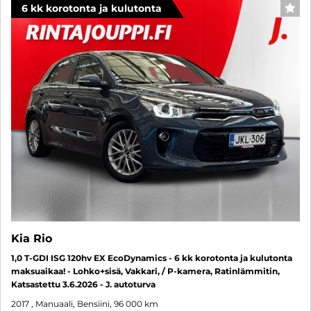
6 kk korotonta ja kulutonta
SUO
Kia Rio
1,0 T-GDI ISG 120hv EX EcoDynamics - 6 kk korotonta ja kulutonta
maksuaikaa! - Lohko+sisä, Vakkari, / P-kamera, Ratinlämmitin,
Katsastettu 3.6.2026 - J. autoturva
2017
, Manuaali, Bensiini, 96 000 km