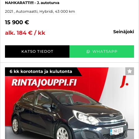
NAHKARATTI!!! - J. autoturva
2021
, Automaatti, Hybridi, 43 000 km
15 900 €
seinäjoki
alk. 184 € / kk
KATSO TIEDOT
WHATSAPP
6 kk korotonta ja kulutonta
SUO