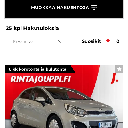
MUOKKAA HAKUEHTOJA
25
kpl
Hakutuloksia
Suosikit
Suos
0
Ei valintaa
6 kk korotonta ja kulutonta
SUO