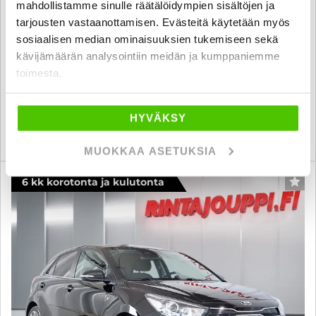
mahdollistamme sinulle räätälöidympien sisältöjen ja
1,2 LX - 6 kk korotonta ja kulutonta maksuaikaa! - Suomi-Auto /
tarjousten vastaanottamisen. Evästeitä käytetään myös
Ilmastointi / Vakkari - J. autoturva
sosiaalisen median ominaisuuksien tukemiseen sekä
2021
, Manuaali, Bensiini, 20 000 km
kävijämäärän analysointiin meidän ja kumppaniemme
12 800 €
toimesta.
hämeenlinna
alk. 154 € / kk
HYVÄKSY
KATSO TIEDOT
WHATSAPP
MUOKKAA ASETUKSIA
6 kk korotonta ja kulutonta
SUO