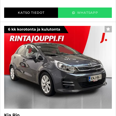
KATSO TIEDOT
WHATSAPP
6 kk korotonta ja kulutonta
SUO
Kia Rio