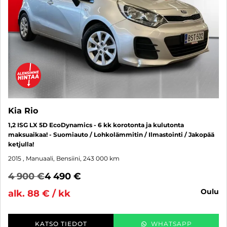
Kia Rio
1,2 ISG LX 5D EcoDynamics - 6 kk korotonta ja kulutonta
maksuaikaa! - Suomiauto / Lohkolämmitin / Ilmastointi / Jakopää
ketjulla!
2015
, Manuaali, Bensiini, 243 000 km
4 900 €
4 490 €
oulu
alk. 88 € / kk
KATSO TIEDOT
WHATSAPP