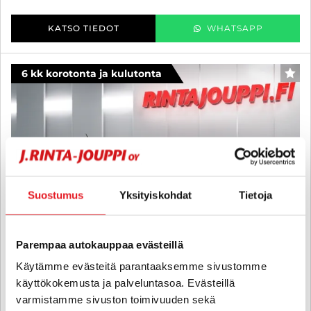
KATSO TIEDOT
WHATSAPP
6 kk korotonta ja kulutonta
SUO
Suostumus
Yksityiskohdat
Tietoja
Parempaa autokauppaa evästeillä
Käytämme evästeitä parantaaksemme sivustomme
käyttökokemusta ja palveluntasoa. Evästeillä
varmistamme sivuston toimivuuden sekä
Kia Rio