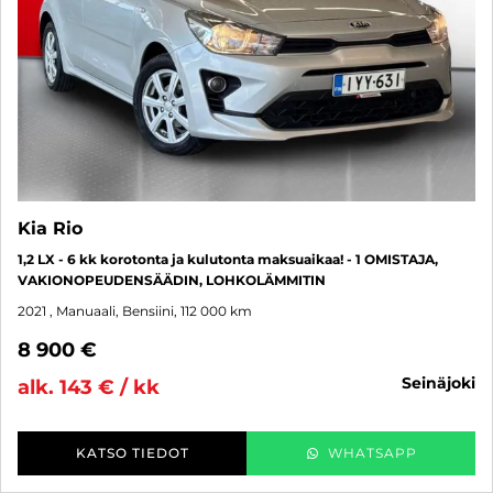
Kia Rio
1,2 LX - 6 kk korotonta ja kulutonta maksuaikaa! - 1 OMISTAJA,
VAKIONOPEUDENSÄÄDIN, LOHKOLÄMMITIN
2021
, Manuaali, Bensiini, 112 000 km
8 900 €
seinäjoki
alk. 143 € / kk
KATSO TIEDOT
WHATSAPP