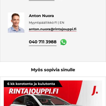
Anton Nuora
Myyntipäällikkö FI | EN
anton.nuora
@rintajouppi.fi
040 711 3988
Myös sopivia sinulle
6 kk korotonta ja kulutonta