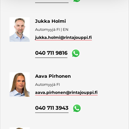
Jukka Holmi
Automyyjä FI | EN
jukka.holmi
@rintajouppi.fi
040 711 9816
Aava Pirhonen
Automyyjä FI
aava.pirhonen
@rintajouppi.fi
040 711 3943