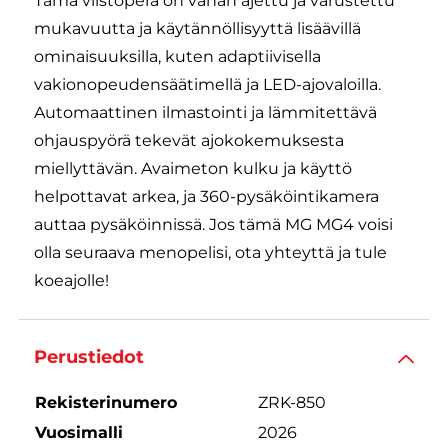
Tämä viistoperä on vähän ajettu ja varustettu
mukavuutta ja käytännöllisyyttä lisäävillä
ominaisuuksilla, kuten adaptiivisella
vakionopeudensäätimellä ja LED-ajovaloilla.
Automaattinen ilmastointi ja lämmitettävä
ohjauspyörä tekevät ajokokemuksesta
miellyttävän. Avaimeton kulku ja käyttö
helpottavat arkea, ja 360-pysäköintikamera
auttaa pysäköinnissä. Jos tämä MG MG4 voisi
olla seuraava menopelisi, ota yhteyttä ja tule
koeajolle!
Perustiedot
Rekisterinumero
ZRK-850
Vuosimalli
2026