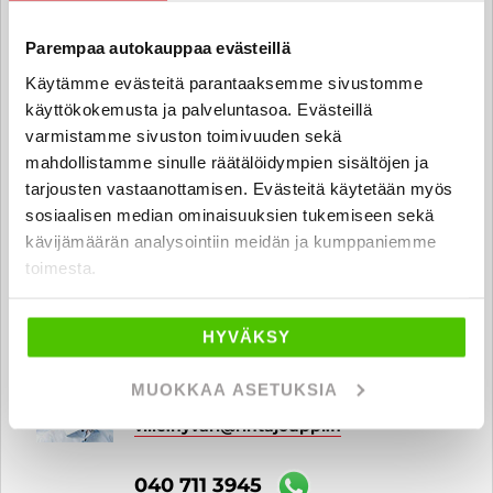
teemu.varkila
@rintajouppi.fi
Parempaa autokauppaa evästeillä
040 711 9820
Käytämme evästeitä parantaaksemme sivustomme
käyttökokemusta ja palveluntasoa. Evästeillä
varmistamme sivuston toimivuuden sekä
Santeri Huusko
mahdollistamme sinulle räätälöidympien sisältöjen ja
Automyyjä FI | EN
tarjousten vastaanottamisen. Evästeitä käytetään myös
sosiaalisen median ominaisuuksien tukemiseen sekä
santeri.huusko
@rintajouppi.fi
kävijämäärän analysointiin meidän ja kumppaniemme
toimesta.
040 773 6709
HYVÄKSY
Ville Hyväri
MUOKKAA ASETUKSIA
Automyyjä FI
ville.hyvari
@rintajouppi.fi
040 711 3945