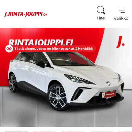
Siirry sisältöön
Hae
Valikko
Tästä ajoneuvosta on kiinnostunut 2 henkilöä