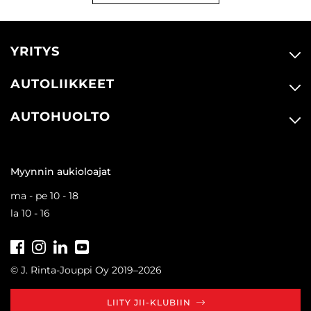
YRITYS
AUTOLIIKKEET
AUTOHUOLTO
Myynnin aukioloajat
ma - pe 10 - 18
la 10 - 16
Facebook
Instagram
LinkedIn
Youtube
Tiktok
© J. Rinta-Jouppi Oy 2019–2026
LIITY JII-KLUBIIN