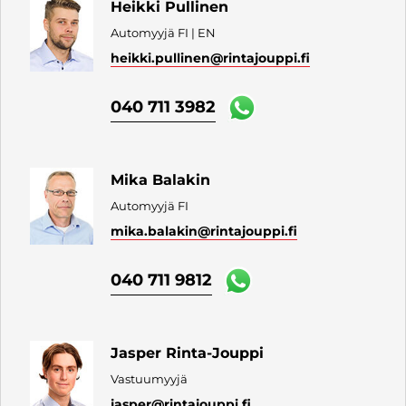
Heikki Pullinen
Automyyjä FI | EN
heikki.pullinen
@rintajouppi.fi
040 711 3982
Mika Balakin
Automyyjä FI
mika.balakin
@rintajouppi.fi
040 711 9812
Jasper Rinta-Jouppi
Vastuumyyjä
jasper
@rintajouppi.fi