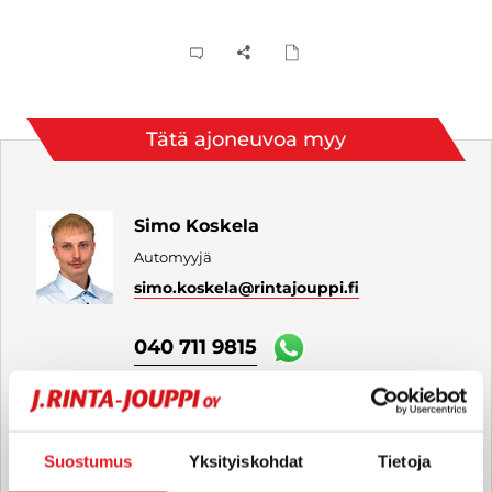
Tätä ajoneuvoa myy
Simo Koskela
Automyyjä
simo.koskela
@rintajouppi.fi
040 711 9815
Teemu Varkila
Suostumus
Yksityiskohdat
Tietoja
Automyyjä FI