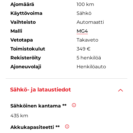
Ajomäärä
100 km
Käyttövoima
Sähkö
Vaihteisto
Automaatti
Malli
MG4
Vetotapa
Takaveto
Toimistokulut
349 €
Rekisteröity
5 henkilöä
Ajoneuvolaji
Henkilöauto
Sähkö- ja lataustiedot
Sähköinen kantama **
435 km
Akkukapasiteetti **