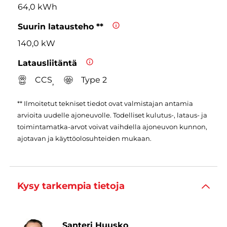
64,0 kWh
Suurin latausteho **
140,0 kW
Latausliitäntä
CCS
Type 2
,
** Ilmoitetut tekniset tiedot ovat valmistajan antamia
arvioita uudelle ajoneuvolle. Todelliset kulutus-, lataus- ja
toimintamatka-arvot voivat vaihdella ajoneuvon kunnon,
ajotavan ja käyttöolosuhteiden mukaan.
Kysy tarkempia tietoja
Santeri Huusko