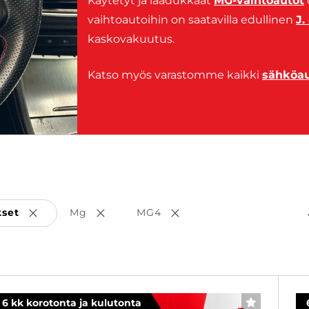
Käytetyt ja laadukkaat
MG-vaihtoautot
vaihtoautoihin on saatavilla edullinen
J.
kaskovakuutus.
Katso myös varastomme kaikki
sähköau
kset
Mg
MG4
Poista valinta
Poista valinta
Poista valinta
6 kk korotonta ja kulutonta
SUOSIKKI