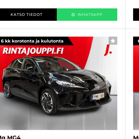
KATSO TIEDOT
WHATSAPP
6 kk korotonta ja kulutonta
SUOSIKKI
Mg MG4
M