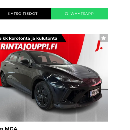
KATSO TIEDOT
WHATSAPP
6 kk korotonta ja kulutonta
SUOSIKKI
g MG4