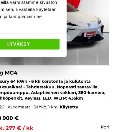
eillä varmistamme sivuston
amisen. Evästeitä käytetään
dän ja kumppaniemme
HYVÄKSY
g MG4
xury 64 kWh - 6 kk korotonta ja kulutonta
ksuaikaa! - Tehdastakuu, Nopeasti saatavilla,
mpöpumppu, Adaptiivinen vakkari, 360-kamera,
hköpenkit, Keyless, LED, WLTP: 435km
26
, Automaatti, Sähkö, 1 km
Käytetty
8 900 €
pori
k. 277 € / kk