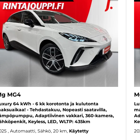
Mg MG4
M
uxury 64 kWh - 6 kk korotonta ja kulutonta
Lu
aksuaikaa! - Tehdastakuu, Nopeasti saatavilla,
ma
ämpöpumppu, Adaptiivinen vakkari, 360-kamera,
Ad
ähköpenkit, Keyless, LED, WLTP: 435km
Ke
025
, Automaatti, Sähkö, 20 km
Käytetty
20