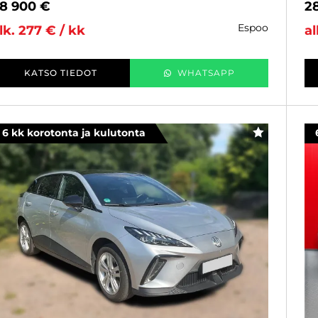
8 900 €
2
espoo
lk. 277 € / kk
al
KATSO TIEDOT
WHATSAPP
6 kk korotonta ja kulutonta
SUOSIKKI