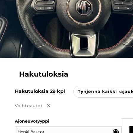
Hakutuloksia
Hakutuloksia
29
kpl
Tyhjennä kaikki rajau
Vaihtoautot
Poista valinta
Ajoneuvotyyppi
Henkilöautot