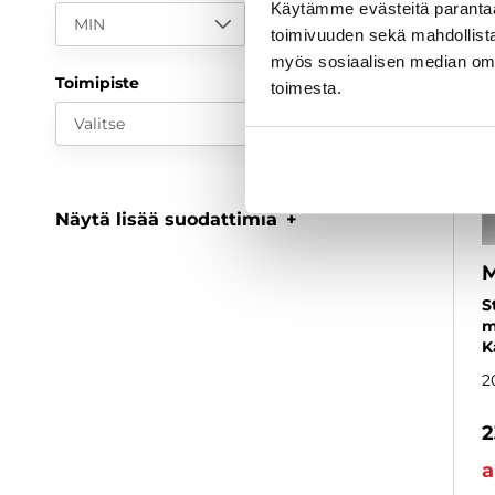
Käytämme evästeitä paranta
MIN
MAX
toimivuuden sekä mahdollista
myös sosiaalisen median om
Toimipiste
toimesta.
Valitse
Näytä lisää suodattimia
S
m
K
2
2
a