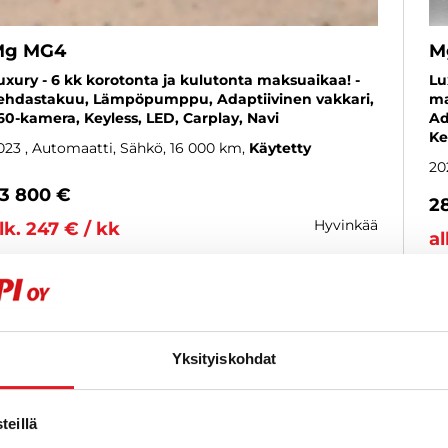
Mg MG4
M
uxury - 6 kk korotonta ja kulutonta maksuaikaa! -
Lu
ehdastakuu, Lämpöpumppu, Adaptiivinen vakkari,
ma
60-kamera, Keyless, LED, Carplay, Navi
Ad
Ke
023
, Automaatti, Sähkö, 16 000 km
Käytetty
20
3 800 €
2
hyvinkää
lk. 247 € / kk
al
KATSO TIEDOT
WHATSAPP
Yksityiskohdat
6 kk korotonta ja kulutonta
SUOSIKKI
eillä