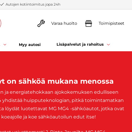
Autojen kotiintoimitus jopa 24h
Varaa huolto
Toimipisteet
t
Lisäpalvelut ja rahoitus
Myy autosi
nyt on sähköä mukana menossa
ään ja energiatehokkaan ajokokemuksen edulliseen
4 yhdistää huipputeknologian, pitkä toimintamatkan
lta löydät luotettavat MG MG4 -sähköautot, jotka ovat
e koeajolle ja koe sähköautoilun edut itse!