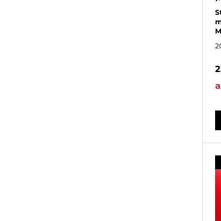
S
m
M
2
2
a