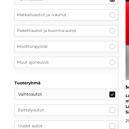
Matkailuautot ja -vaunut
Pakettiautot ja kuorma-autot
Moottoripyörät
Muut ajoneuvot
Tuoteryhmä
Vaihtoautot
L
m
L
Esittelyautot
S
2
Uudet autot