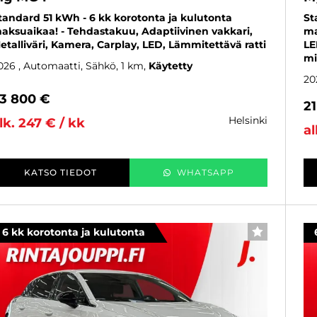
tandard 51 kWh - 6 kk korotonta ja kulutonta
St
aksuaikaa! - Tehdastakuu, Adaptiivinen vakkari,
ma
etalliväri, Kamera, Carplay, LED, Lämmitettävä ratti
LE
mit
026
, Automaatti, Sähkö, 1 km
Käytetty
20
3 800 €
2
helsinki
lk. 247 € / kk
al
KATSO TIEDOT
WHATSAPP
6 kk korotonta ja kulutonta
SUOSIKKI