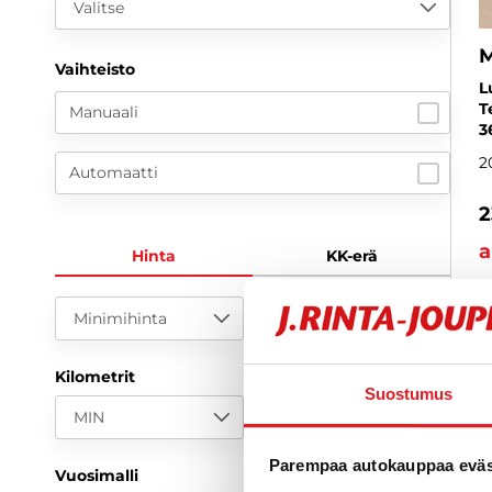
Valitse
Vaihteisto
L
T
Manuaali
3
2
Automaatti
2
a
Hinta
KK-erä
Minimihinta
Maksimihinta
Kilometrit
Suostumus
MIN
MAX
Parempaa autokauppaa eväst
Vuosimalli