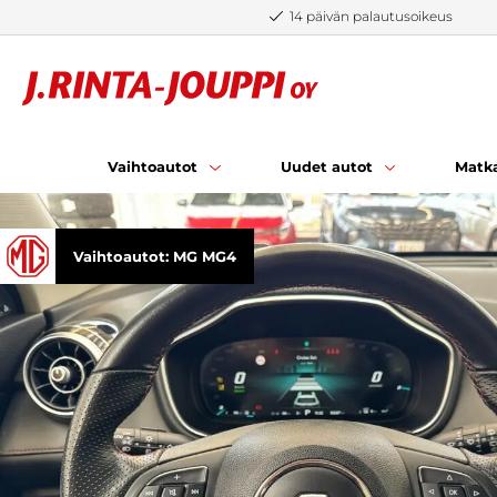
Siirry sisältöön
14 päivän palautusoikeus
Vaihtoautot
Uudet autot
Matka
Vaihtoautot: MG MG4