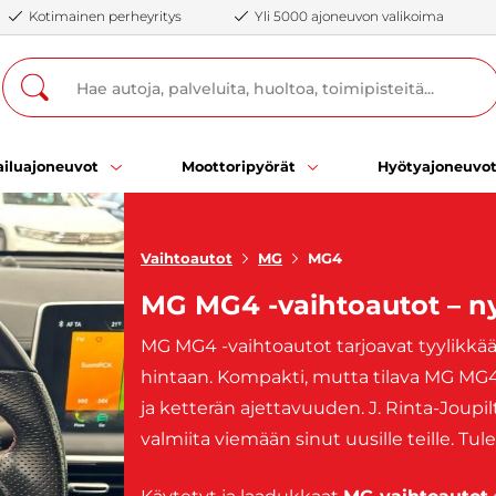
Kotimainen perheyritys
Yli 5000 ajoneuvon valikoima
iluajoneuvot
Moottoripyörät
Hyötyajoneuvo
Vaihtoautot
MG
MG4
MG MG4 -vaihtoautot – 
MG MG4 -vaihtoautot tarjoavat tyylikk
hintaan. Kompakti, mutta tilava MG MG
ja ketterän ajettavuuden. J. Rinta-Joupi
valmiita viemään sinut uusille teille. Tul