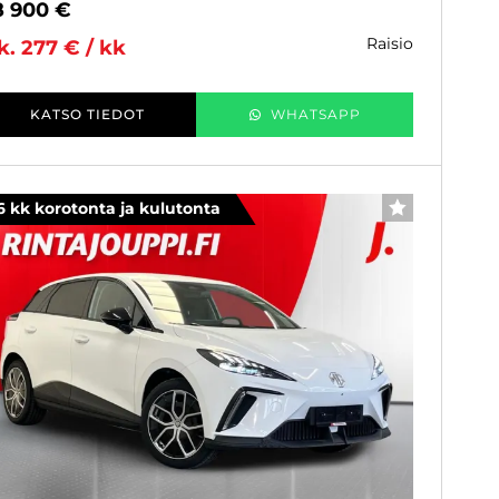
8 900 €
raisio
k. 277 € / kk
KATSO TIEDOT
WHATSAPP
6 kk korotonta ja kulutonta
SUOSIKKI