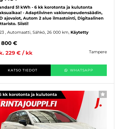
andard 51 kWh - 6 kk korotonta ja kulutonta
ksuaikaa! - Adaptiivinen vakionopeudensäädin,
D ajovalot, Autom 2 alue ilmastointi, Digitaalinen
taristo. Siisti!
23
, Automaatti, Sähkö, 26 000 km
Käytetty
1 800 €
tampere
k. 229 € / kk
KATSO TIEDOT
WHATSAPP
6 kk korotonta ja kulutonta
SUOSIKKI