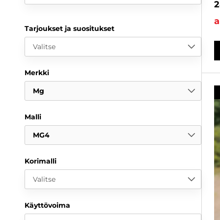
2
a
Tarjoukset ja suositukset
Valitse
Merkki
Mg
Malli
MG4
Korimalli
Valitse
Käyttövoima