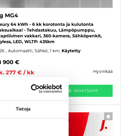
g MG4
xury 64 kWh - 6 kk korotonta ja kulutonta
ksuaikaa! - Tehdastakuu, Lämpöpumppu,
aptiivinen vakkari, 360-kamera, Sähköpenkit,
yless, LED, WLTP: 435km
26
, Automaatti, Sähkö, 1 km
Käytetty
8 900 €
hyvinkää
k. 277 € / kk
KATSO TIEDOT
WHATSAPP
Tietoja
6 kk korotonta ja kulutonta
SUOSIKKI