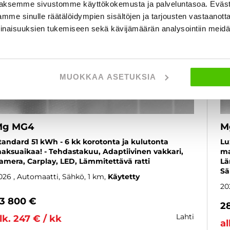
aksemme sivustomme käyttökokemusta ja palveluntasoa. Eväst
mme sinulle räätälöidympien sisältöjen ja tarjousten vastaanott
inaisuuksien tukemiseen sekä kävijämäärän analysointiin mei
MUOKKAA ASETUKSIA
Mg MG4
M
tandard 51 kWh - 6 kk korotonta ja kulutonta
Lu
aksuaikaa! - Tehdastakuu, Adaptiivinen vakkari,
ma
amera, Carplay, LED, Lämmitettävä ratti
Lä
Sä
026
, Automaatti, Sähkö, 1 km
Käytetty
20
3 800 €
2
lahti
lk. 247 € / kk
al