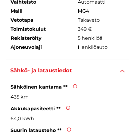
Vaihteisto
Automaatti
Malli
MG4
Vetotapa
Takaveto
Toimistokulut
349 €
Rekisteröity
5 henkilöä
Ajoneuvolaji
Henkilöauto
Sähkö- ja lataustiedot
Sähköinen kantama **
435 km
Akkukapasiteetti **
64,0 kWh
Suurin latausteho **