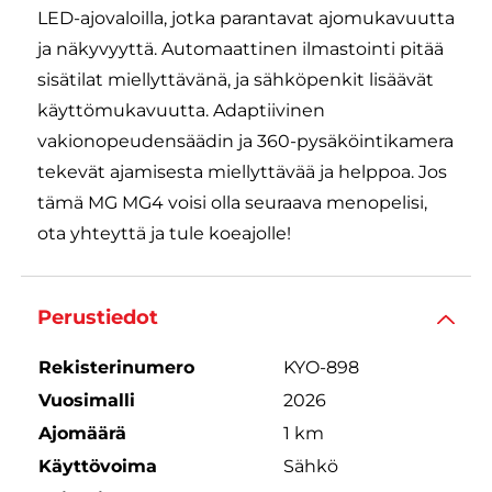
LED-ajovaloilla, jotka parantavat ajomukavuutta
ja näkyvyyttä. Automaattinen ilmastointi pitää
sisätilat miellyttävänä, ja sähköpenkit lisäävät
käyttömukavuutta. Adaptiivinen
vakionopeudensäädin ja 360-pysäköintikamera
tekevät ajamisesta miellyttävää ja helppoa. Jos
tämä MG MG4 voisi olla seuraava menopelisi,
ota yhteyttä ja tule koeajolle!
Perustiedot
Rekisterinumero
KYO-898
Vuosimalli
2026
Ajomäärä
1 km
Käyttövoima
Sähkö