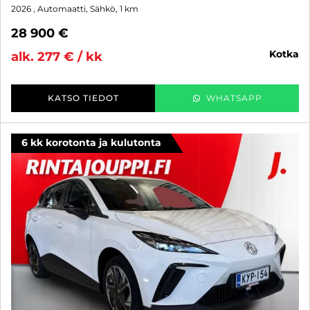
2026
, Automaatti, Sähkö, 1 km
28 900 €
kotka
alk. 277 € / kk
KATSO TIEDOT
WHATSAPP
6 kk korotonta ja kulutonta