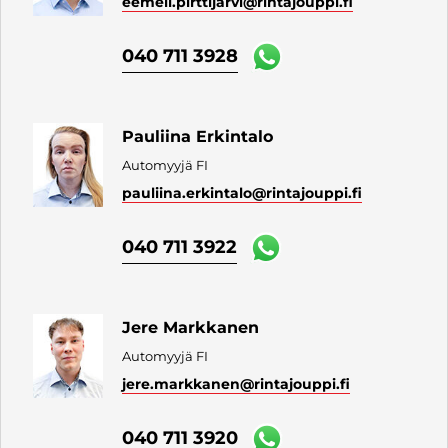
eemeli.pirttijarvi
@rintajouppi.fi
040 711 3928
Pauliina Erkintalo
Automyyjä FI
pauliina.erkintalo
@rintajouppi.fi
040 711 3922
Jere Markkanen
Automyyjä FI
jere.markkanen
@rintajouppi.fi
040 711 3920