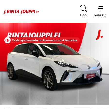
Siirry sisältöön
Hae
Valikko
Tästä ajoneuvosta on kiinnostunut 4 henkilöä