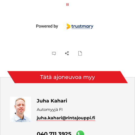
Tätä ajoneuvoa myy
Juha Kahari
Automyyjä FI
juha.kahari
@rintajouppi.fi
040 711 3925