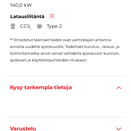
140,0 kW
Latausliitäntä
CCS
Type 2
,
** Ilmoitetut tekniset tiedot ovat valmistajan antamia
arvioita uudelle ajoneuvolle. Todelliset kulutus-, lataus- ja
toimintamatka-arvot voivat vaihdella ajoneuvon kunnon,
ajotavan ja käyttöolosuhteiden mukaan.
Kysy tarkempia tietoja
Varustelu