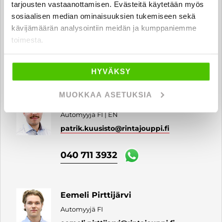
tarjousten vastaanottamisen. Evästeitä käytetään myös
Jan Heino
sosiaalisen median ominaisuuksien tukemiseen sekä
Automyyjä FI
kävijämäärän analysointiin meidän ja kumppaniemme
jan.heino
@rintajouppi.fi
toimesta.
040 711 3923
HYVÄKSY
MUOKKAA ASETUKSIA
Patrik Kuusisto
Automyyjä FI | EN
patrik.kuusisto
@rintajouppi.fi
040 711 3932
Eemeli Pirttijärvi
Automyyjä FI