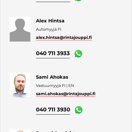
Alex Hintsa
Automyyjä FI
alex.hintsa
@rintajouppi.fi
040 711 3933
Sami Ahokas
Vastuumyyjä FI | EN
sami.ahokas
@rintajouppi.fi
040 711 3930