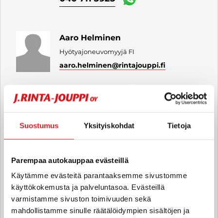
Aaro Helminen
Hyötyajoneuvomyyjä FI
aaro.helminen
@rintajouppi.fi
040 711 4020
Suostumus
Yksityiskohdat
Tietoja
Ville Forsman
Automyyjä FI
ville.forsman
@rintajouppi.fi
Parempaa autokauppaa evästeillä
Käytämme evästeitä parantaaksemme sivustomme
040 711 3926
käyttökokemusta ja palveluntasoa. Evästeillä
varmistamme sivuston toimivuuden sekä
mahdollistamme sinulle räätälöidympien sisältöjen ja