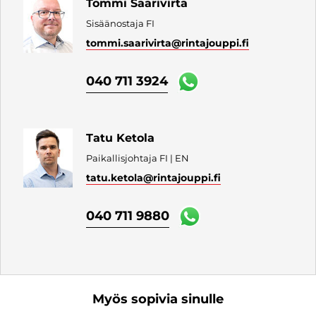
Tommi Saarivirta
Sisäänostaja FI
tommi.saarivirta
@rintajouppi.fi
040 711 3924
Tatu Ketola
Paikallisjohtaja FI | EN
tatu.ketola
@rintajouppi.fi
040 711 9880
Myös sopivia sinulle