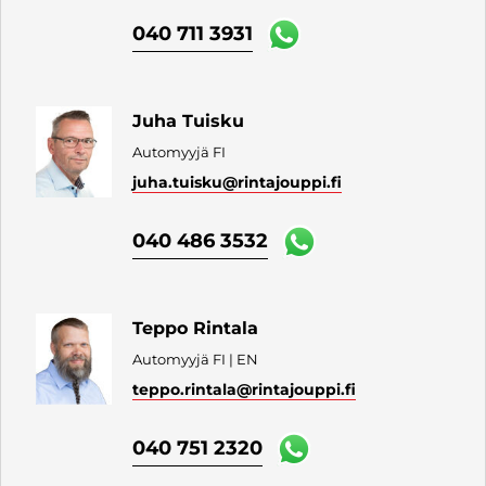
040 711 3931
Juha Tuisku
Automyyjä FI
juha.tuisku
@rintajouppi.fi
040 486 3532
Teppo Rintala
Automyyjä FI | EN
teppo.rintala
@rintajouppi.fi
040 751 2320