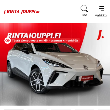
Siirry sisältöön
Hae
Valikko
Tästä ajoneuvosta on kiinnostunut 4 henkilöä