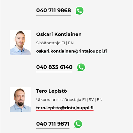
040 711 9868
Oskari Kontiainen
Sisäänostaja FI | EN
oskari.kontiainen
@rintajouppi.fi
040 835 6140
Tero Lepistö
Ulkomaan sisäänostaja FI | SV | EN
tero.lepisto
@rintajouppi.fi
040 711 9871