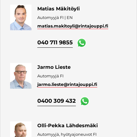
Matias Mäkitöyli
Automyyjä FI | EN
matias.makitoyli
@rintajouppi.fi
040 711 9855
Jarmo Lieste
Automyyjä FI
jarmo.lieste
@rintajouppi.fi
0400 309 432
Olli-Pekka Lähdesmäki
Automyyjä, hyötyajoneuvot FI