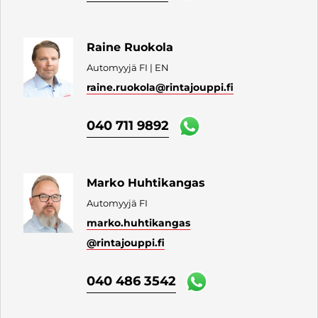
Raine Ruokola
Automyyjä FI | EN
raine.ruokola
@rintajouppi.fi
040 711 9892
Marko Huhtikangas
Automyyjä FI
marko.huhtikangas
@rintajouppi.fi
040 486 3542