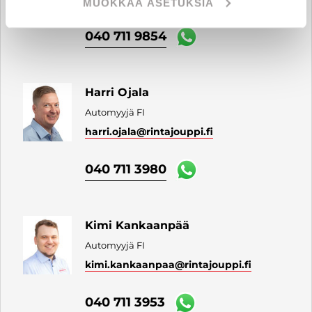
MUOKKAA ASETUKSIA
040 711 9854
Harri Ojala
Automyyjä FI
harri.ojala
@rintajouppi.fi
040 711 3980
Kimi Kankaanpää
Automyyjä FI
kimi.kankaanpaa
@rintajouppi.fi
040 711 3953