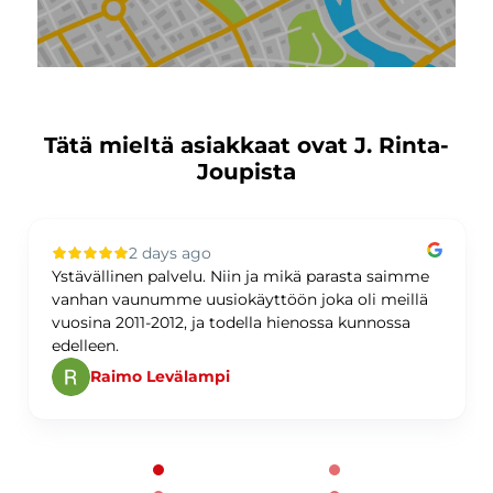
Tätä mieltä asiakkaat ovat J. Rinta-
Joupista
2 days ago
Ystävällinen palvelu. Niin ja mikä parasta saimme
vanhan vaunumme uusiokäyttöön joka oli meillä
vuosina 2011-2012, ja todella hienossa kunnossa
edelleen.
Raimo Levälampi
Page 1 of 60