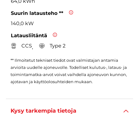
64,0 kWh
Suurin latausteho **
140,0 kW
Latausliitäntä
CCS
Type 2
,
** Ilmoitetut tekniset tiedot ovat valmistajan antamia
arvioita uudelle ajoneuvolle. Todelliset kulutus-, lataus- ja
toimintamatka-arvot voivat vaihdella ajoneuvon kunnon,
ajotavan ja käyttöolosuhteiden mukaan.
Kysy tarkempia tietoja