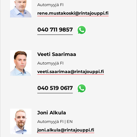
Automyyjä FI
rene.mustakoski
@rintajouppi.fi
040 711 9857
Veeti Saarimaa
Automyyjä FI
veeti.saarimaa
@rintajouppi.fi
040 519 0617
Joni Alkula
Automyyjä FI | EN
joni.alkula
@rintajouppi.fi