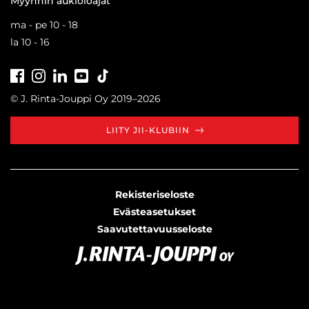
Myynnin aukioloajat
ma - pe 10 - 18
la 10 - 16
Facebook
Instagram
LinkedIn
Youtube
Tiktok
© J. Rinta-Jouppi Oy 2019–2026
LIITY JII-KLUBIIN
Rekisteriseloste
Evästeasetukset
Saavutettavuusseloste