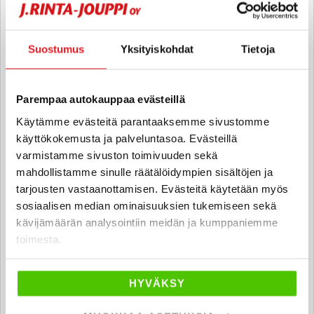
Automyyjä FI
joona.kivipelto
@rintajouppi.fi
Suostumus
Yksityiskohdat
Tietoja
040 711 3952
Parempaa autokauppaa evästeillä
Eetu Lager
Käytämme evästeitä parantaaksemme sivustomme
käyttökokemusta ja palveluntasoa. Evästeillä
Automyyjä, hyötyajoneuvot FI | EN |
varmistamme sivuston toimivuuden sekä
SV
mahdollistamme sinulle räätälöidympien sisältöjen ja
eetu.lager
@rintajouppi.fi
tarjousten vastaanottamisen. Evästeitä käytetään myös
sosiaalisen median ominaisuuksien tukemiseen sekä
040 711 9897
kävijämäärän analysointiin meidän ja kumppaniemme
toimesta.
Jimi Esko
HYVÄKSY
Automyyjä
jimi.esko
@rintajouppi.fi