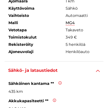
Ajomäärä
1 km
Käyttövoima
Sähkö
Vaihteisto
Automaatti
Malli
MG4
Vetotapa
Takaveto
Toimistokulut
349 €
Rekisteröity
5 henkilöä
Ajoneuvolaji
Henkilöauto
Sähkö- ja lataustiedot
Sähköinen kantama **
435 km
Akkukapasiteetti **