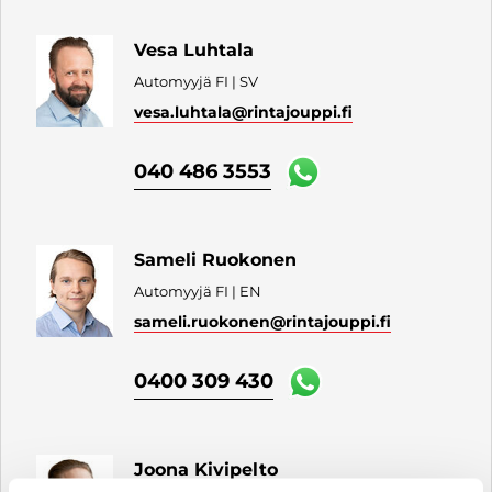
Vesa Luhtala
Automyyjä FI | SV
vesa.luhtala
@rintajouppi.fi
040 486 3553
Sameli Ruokonen
Automyyjä FI | EN
sameli.ruokonen
@rintajouppi.fi
0400 309 430
Joona Kivipelto