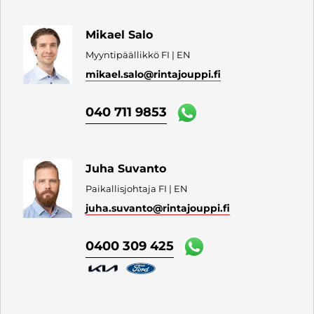
Mikael Salo
Myyntipäällikkö FI | EN
mikael.salo
@rintajouppi.fi
040 711 9853
Juha Suvanto
Paikallisjohtaja FI | EN
juha.suvanto
@rintajouppi.fi
0400 309 425