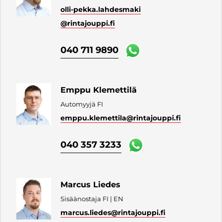
olli-pekka.lahdesmaki
@rintajouppi.fi
040 711 9890
Emppu Klemettilä
Automyyjä FI
emppu.klemettila
@rintajouppi.fi
040 357 3233
Marcus Liedes
Sisäänostaja FI | EN
marcus.liedes
@rintajouppi.fi