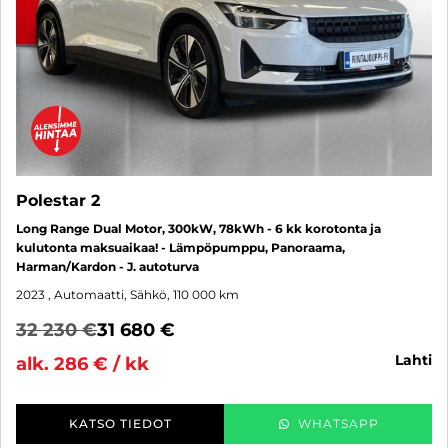
Polestar 2
Long Range Dual Motor, 300kW, 78kWh - 6 kk korotonta ja
kulutonta maksuaikaa! - Lämpöpumppu, Panoraama,
Harman/Kardon - J. autoturva
2023
, Automaatti, Sähkö, 110 000 km
32 230 €
31 680 €
lahti
alk. 286 € / kk
KATSO TIEDOT
WHATSAPP