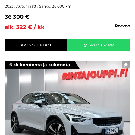
2023
, Automaatti, Sähkö, 36 000 km
36 300 €
porvoo
alk. 322 € / kk
KATSO TIEDOT
WHATSAPP
6 kk korotonta ja kulutonta
SUO