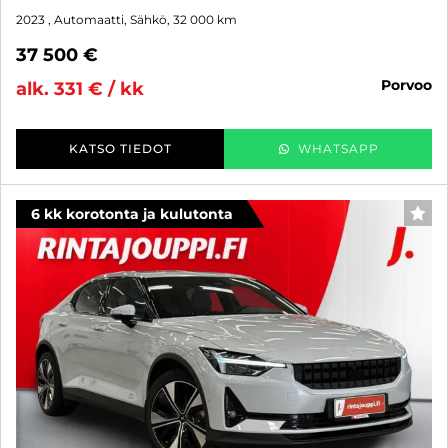
2023
, Automaatti, Sähkö, 32 000 km
37 500 €
porvoo
alk. 331 € / kk
KATSO TIEDOT
WHATSAPP
6 kk korotonta ja kulutonta
SUO