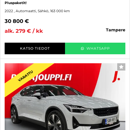
Pluspaketit!
2022
, Automaatti, Sähkö, 163 000 km
30 800 €
tampere
alk. 279 € / kk
KATSO TIEDOT
WHATSAPP
SUO
VARATTU