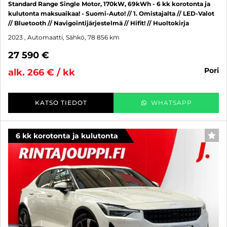
Standard Range Single Motor, 170kW, 69kWh - 6 kk korotonta ja
kulutonta maksuaikaa! - Suomi-Auto! // 1. Omistajalta // LED-Valot
// Bluetooth // Navigointijärjestelmä // Hifit! // Huoltokirja
2023
, Automaatti, Sähkö, 78 856 km
27 590 €
pori
alk. 266 € / kk
KATSO TIEDOT
WHATSAPP
6 kk korotonta ja kulutonta
SUO