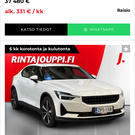
37 480 €
raisio
alk. 331 € / kk
KATSO TIEDOT
WHATSAPP
6 kk korotonta ja kulutonta
SUO