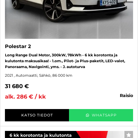
Polestar 2
Long Range Dual Motor, 300kW, 78kWh - 6 kk korotonta ja
kulutonta maksuaikaa! - 1.om., Pilot- ja Plus-paketit, LED-valot,
Panoraama, Navigointi, yms. - J. autoturva
2021
, Automaatti, Sähkö, 86 000 km
31 680 €
raisio
alk. 286 € / kk
KATSO TIEDOT
WHATSAPP
6 kk korotonta ja kulutonta
SUO