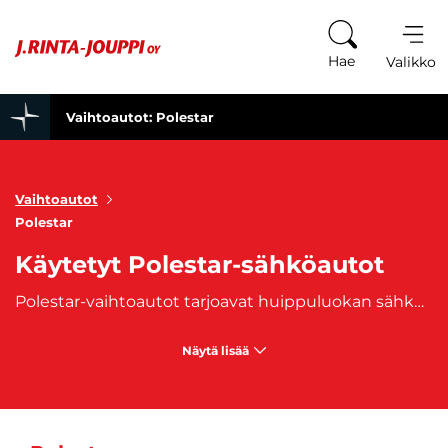
Siirry sisältöön
Hae
Valikko
Vaihtoautot: Polestar
Vaihtoautot
Polestar
Käytetyt Polestar-sähköautot
Polestar-vaihtoautot tarjoavat huippuluokan sähköisen suorituskyvyn, skandinaavisen minimalistisen muotoilun ja edistyksellisen teknologian, joka tekee jokaisesta ajomatkasta nautinnon. Polestar on Volvo Carsin omistama merkki, ja se on tunnettu erityisesti sähköautoistaan, jotka yhdistävät ympäristöystävällisyyden tinkimättömään suorituskykyyn. Polestar-mallit, kuten Polestar 2, ovat suunniteltu kuljettajille, jotka arvostavat modernia teknologiaa ja ekologista ajokokemusta. Polestar-vaihtoautot ovat varustettu huipputason ajonhallintajärjestelmillä ja turvallisuusominaisuuksilla, jotka tekevät ajamisesta paitsi nautinnollista myös turvallista. Lisäksi Polestar-autojen sähkömoottorit tarjoavat hiljaista ja saasteetonta liikkumista, mutta samalla tehokasta ja vaivatonta kiihtyvyyttä.
Näytä lisää