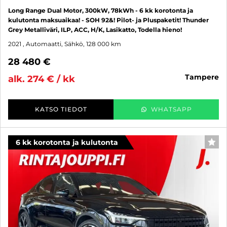
Long Range Dual Motor, 300kW, 78kWh - 6 kk korotonta ja
kulutonta maksuaikaa! - SOH 92&! Pilot- ja Pluspaketit! Thunder
Grey Metalliväri, ILP, ACC, H/K, Lasikatto, Todella hieno!
2021
, Automaatti, Sähkö, 128 000 km
28 480 €
tampere
alk. 274 € / kk
KATSO TIEDOT
WHATSAPP
6 kk korotonta ja kulutonta
SUO