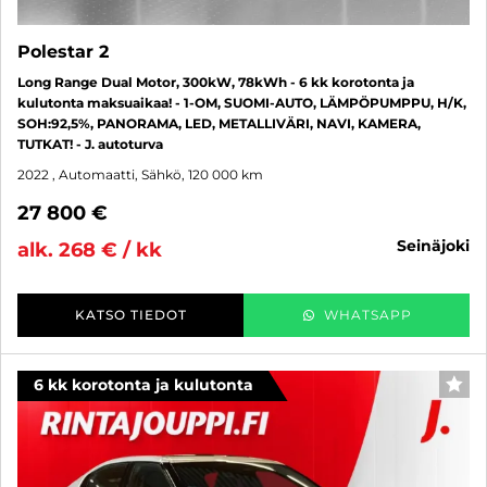
Polestar 2
Long Range Dual Motor, 300kW, 78kWh - 6 kk korotonta ja
kulutonta maksuaikaa! - 1-OM, SUOMI-AUTO, LÄMPÖPUMPPU, H/K,
SOH:92,5%, PANORAMA, LED, METALLIVÄRI, NAVI, KAMERA,
TUTKAT! - J. autoturva
2022
, Automaatti, Sähkö, 120 000 km
27 800 €
seinäjoki
alk. 268 € / kk
KATSO TIEDOT
WHATSAPP
6 kk korotonta ja kulutonta
SUO