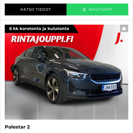
KATSO TIEDOT
WHATSAPP
6 kk korotonta ja kulutonta
SUO
Polestar 2