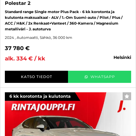
Polestar 2
Standard range Single motor Plus Pack - 6 kk korotonta ja
kulutonta maksuaikaa! - ALV / 1.-Om Suomi-auto / Pilot / Plus /
ACC / H&K / 2x Renkaat+Vanteet / 360-Kamera / Magnesium
metalliväri - J. autoturva
2024
, Automaatti, Sähkö, 36 000 km
37 780 €
helsinki
alk. 334 € / kk
KATSO TIEDOT
WHATSAPP
6 kk korotonta ja kulutonta
SUO