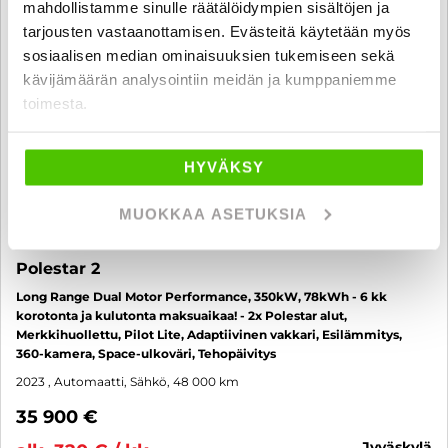
mahdollistamme sinulle räätälöidympien sisältöjen ja
tarjousten vastaanottamisen. Evästeitä käytetään myös
sosiaalisen median ominaisuuksien tukemiseen sekä
kävijämäärän analysointiin meidän ja kumppaniemme
toimesta.
HYVÄKSY
MUOKKAA ASETUKSIA
Polestar 2
Long Range Dual Motor Performance, 350kW, 78kWh - 6 kk
korotonta ja kulutonta maksuaikaa! - 2x Polestar alut,
Merkkihuollettu, Pilot Lite, Adaptiivinen vakkari, Esilämmitys,
360-kamera, Space-ulkoväri, Tehopäivitys
2023
, Automaatti, Sähkö, 48 000 km
35 900 €
jyväskylä