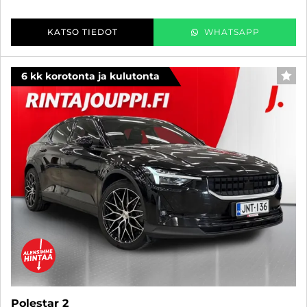
KATSO TIEDOT
WHATSAPP
6 kk korotonta ja kulutonta
SUO
Polestar 2