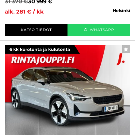
31 370 €
30 999 €
helsinki
alk. 281 € / kk
KATSO TIEDOT
WHATSAPP
6 kk korotonta ja kulutonta
SUO