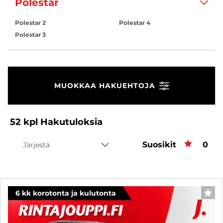
Polestar
Polestar 2
Polestar 4
Polestar 3
MUOKKAA HAKUEHTOJA
52
kpl
Hakutuloksia
Suosikit
Suos
0
Järjestä
6 kk korotonta ja kulutonta
SUO