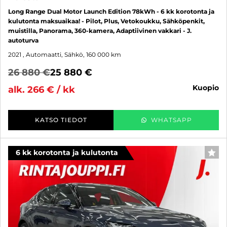
Long Range Dual Motor Launch Edition 78kWh - 6 kk korotonta ja
kulutonta maksuaikaa! - Pilot, Plus, Vetokoukku, Sähköpenkit,
muistilla, Panorama, 360-kamera, Adaptiivinen vakkari - J.
autoturva
2021
, Automaatti, Sähkö, 160 000 km
26 880 €
25 880 €
kuopio
alk. 266 € / kk
KATSO TIEDOT
WHATSAPP
6 kk korotonta ja kulutonta
SUO