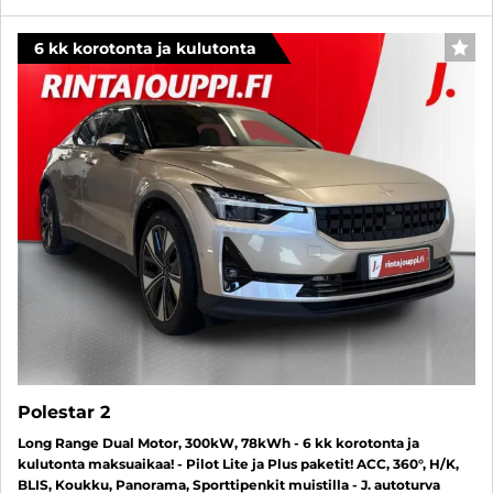
6 kk korotonta ja kulutonta
SUO
Polestar 2
Long Range Dual Motor, 300kW, 78kWh - 6 kk korotonta ja
kulutonta maksuaikaa! - Pilot Lite ja Plus paketit! ACC, 360°, H/K,
BLIS, Koukku, Panorama, Sporttipenkit muistilla - J. autoturva