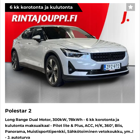
6 kk korotonta ja kulutonta
SUO
Polestar 2
Long Range Dual Motor, 300kW, 78kWh - 6 kk korotonta ja
kulutonta maksuaikaa! - Pilot lite & Plus, ACC, H/K, 360°, Blis,
Panorama, Muistisporttipenkki, Sähkötoiminen vetokoukku, ym..!
- J. autoturva