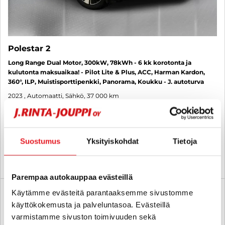
Polestar 2
Long Range Dual Motor, 300kW, 78kWh - 6 kk korotonta ja
kulutonta maksuaikaa! - Pilot Lite & Plus, ACC, Harman Kardon,
360°, ILP, Muistisporttipenkki, Panorama, Koukku - J. autoturva
2023
, Automaatti, Sähkö, 37 000 km
35 880 €
kuopio
alk. 320 € / kk
Suostumus
Yksityiskohdat
Tietoja
KATSO TIEDOT
WHATSAPP
Parempaa autokauppaa evästeillä
Käytämme evästeitä parantaaksemme sivustomme
6 kk korotonta ja kulutonta
SUO
käyttökokemusta ja palveluntasoa. Evästeillä
varmistamme sivuston toimivuuden sekä