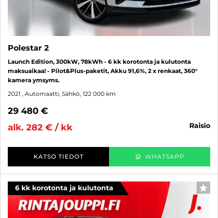
Polestar 2
Launch Edition, 300kW, 78kWh - 6 kk korotonta ja kulutonta
maksuaikaa! - Pilot&Plus-paketit, Akku 91,6%, 2 x renkaat, 360°
kamera ymsyms.
2021
, Automaatti, Sähkö, 122 000 km
29 480 €
raisio
alk. 282 € / kk
KATSO TIEDOT
WHATSAPP
6 kk korotonta ja kulutonta
SUO