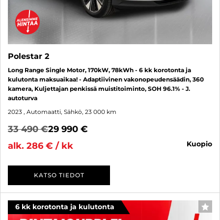
Polestar 2
Long Range Single Motor, 170kW, 78kWh - 6 kk korotonta ja
kulutonta maksuaikaa! - Adaptiivinen vakonopeudensäädin, 360
kamera, Kuljettajan penkissä muistitoiminto, SOH 96.1% - J.
autoturva
2023
, Automaatti, Sähkö, 23 000 km
33 490 €
29 990 €
kuopio
alk. 286 € / kk
KATSO TIEDOT
6 kk korotonta ja kulutonta
SUO