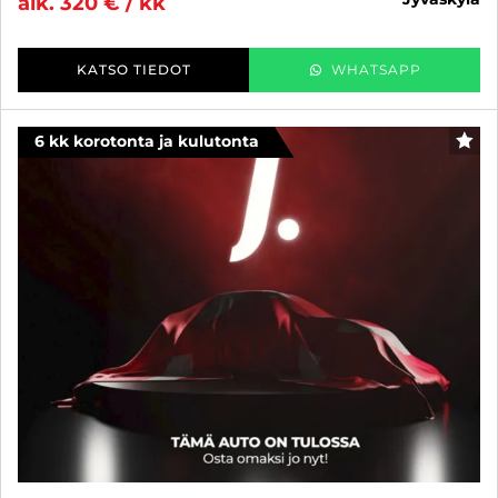
alk. 320 € / kk
KATSO TIEDOT
WHATSAPP
6 kk korotonta ja kulutonta
SUO