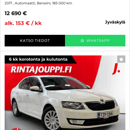
2017
, Automaatti, Bensiini, 185 000 km
12 690 €
jyväskylä
alk. 153 € / kk
KATSO TIEDOT
WHATSAPP
6 kk korotonta ja kulutonta
SUO