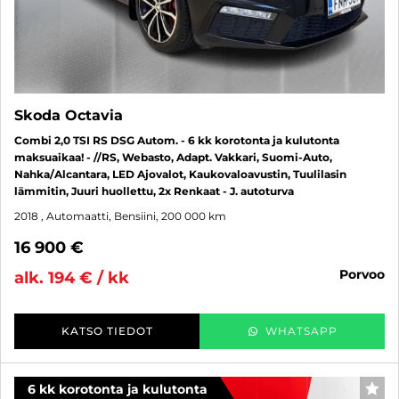
Skoda Octavia
Combi 2,0 TSI RS DSG Autom. - 6 kk korotonta ja kulutonta
maksuaikaa! - //RS, Webasto, Adapt. Vakkari, Suomi-Auto,
Nahka/Alcantara, LED Ajovalot, Kaukovaloavustin, Tuulilasin
lämmitin, Juuri huollettu, 2x Renkaat - J. autoturva
2018
, Automaatti, Bensiini, 200 000 km
16 900 €
porvoo
alk. 194 € / kk
KATSO TIEDOT
WHATSAPP
6 kk korotonta ja kulutonta
SUO