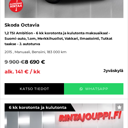
Skoda Octavia
1,2 TSI Ambition - 6 kk korotonta ja kulutonta maksuaikaa! -
Suomi-auto, 1.om, Merkkihuollot, Vakkari, Ilmastointi, Tutkat
taakse - J. autoturva
2015
, Manuaali, Bensiini, 183 000 km
9 900 €
8 690 €
jyväskylä
alk. 141 € / kk
KATSO TIEDOT
WHATSAPP
6 kk korotonta ja kulutonta
SUO