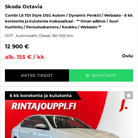
Skoda Octavia
Combi 1,6 TDI Style DSG Autom / Dynamic Penkit! / Webasto - 6 kk
korotonta ja kulutonta maksuaikaa! - ** Ilman adblue / Juuri
huollettu / Peruutuskamera / Koukku / Webasto **
2017
, Automaatti, Diesel, 160 000 km
12 900 €
oulu
alk. 155 € / kk
KATSO TIEDOT
WHATSAPP
6 kk korotonta ja kulutonta
SUO