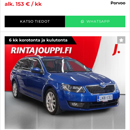
porvoo
alk. 153 € / kk
KATSO TIEDOT
WHATSAPP
6 kk korotonta ja kulutonta
SUO