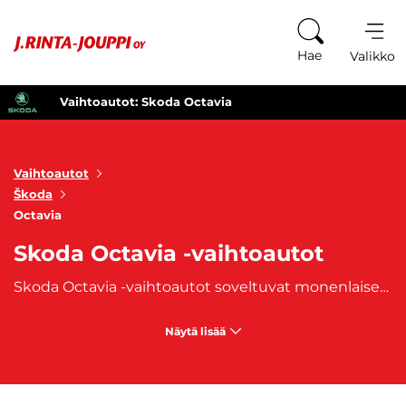
Siirry sisältöön
Hae
Valikko
Vaihtoautot: Skoda Octavia
Vaihtoautot
Škoda
Octavia
Skoda Octavia -vaihtoautot
Skoda Octavia -vaihtoautot soveltuvat monenlaiseen käyttöön. Etenkin perheille ne ovat monesti kiinnostava vaihtoehto kokonsa, mutta samalla huokean hintansa suhteen. Vaikka Skoda Octavia -vaihtoautot mielletäänkin herkästi hyvin tavallisiksi autoiksi, on varsinkin uudemmissa Octavioissa herkuteltu modernilla ulkonäöllä sekä uudella teknologialla. Oli sinulla sitten hakusessa Skoda Octavia Combi, urheilullinen Octavia RS, 4x4 Scout tai ladattava hybridi Octavia iv – Skoda Octavia -vaihtoauto on varmasti osuva valinta, sillä kyseessä on laadukas ja luotettava vaihtoautoa, joka on samalla tilava. Valikoimastamme löytyy useimmiten myös
Näytä lisää