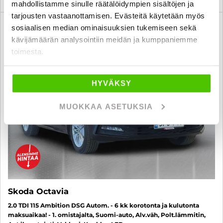
mahdollistamme sinulle räätälöidympien sisältöjen ja
tarjousten vastaanottamisen. Evästeitä käytetään myös
6 kk korotonta ja kulutonta
sosiaalisen median ominaisuuksien tukemiseen sekä
SUO
kävijämäärän analysointiin meidän ja kumppaniemme
toimesta.
HYVÄKSY
MUOKKAA ASETUKSIA
Skoda Octavia
2.0 TDI 115 Ambition DSG Autom. - 6 kk korotonta ja kulutonta
maksuaikaa! - 1. omistajalta, Suomi-auto, Alv.väh, Polt.lämmitin,