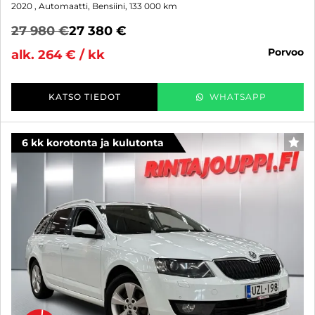
2020
, Automaatti, Bensiini, 133 000 km
27 980 €
27 380 €
porvoo
alk. 264 € / kk
KATSO TIEDOT
WHATSAPP
6 kk korotonta ja kulutonta
SUO