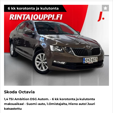
6 kk korotonta ja kulutonta
SUO
Skoda Octavia
1,4 TSI Ambition DSG Autom. - 6 kk korotonta ja kulutonta
maksuaikaa! - Suomi-auto, 1.Omistajalta, Hieno auto! Juuri
katsastettu