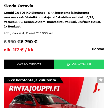
Skoda Octavia
Combi 2,0 TDI 140 Elegance - 6 kk korotonta ja kulutonta
maksuaikaa! - Yhdeltä omistajalta! Jakohihna vaihdettu 1/25,
Vetokoukku, Xenon, Autom. Ilmastointi, Vakkari, Etu/taka tutkat,
2x Renkaat
2011
, Manuaali, Diesel, 233 000 km
6 990 €
6 790 €
porvoo
alk. 117 € / kk
KATSO TIEDOT
WHATSAPP
6 kk korotonta ja kulutonta
SUO