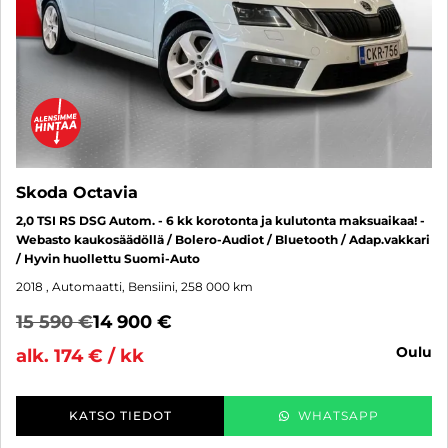
Skoda Octavia
2,0 TSI RS DSG Autom. - 6 kk korotonta ja kulutonta maksuaikaa! -
Webasto kaukosäädöllä / Bolero-Audiot / Bluetooth / Adap.vakkari
/ Hyvin huollettu Suomi-Auto
2018
, Automaatti, Bensiini, 258 000 km
15 590 €
14 900 €
oulu
alk. 174 € / kk
KATSO TIEDOT
WHATSAPP