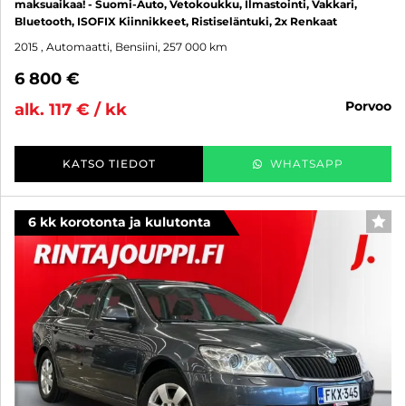
maksuaikaa! - Suomi-Auto, Vetokoukku, Ilmastointi, Vakkari,
Bluetooth, ISOFIX Kiinnikkeet, Ristiseläntuki, 2x Renkaat
2015
, Automaatti, Bensiini, 257 000 km
6 800 €
porvoo
alk. 117 € / kk
KATSO TIEDOT
WHATSAPP
6 kk korotonta ja kulutonta
SUO