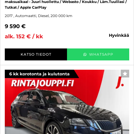
maksuaikaa! - Juuri huollettu / Webasto / Koukku / Läm.Tuulilasi /
Tutkat / Apple CarPlay
2017
, Automaatti, Diesel, 200 000 km
9 590 €
hyvinkää
alk. 152 € / kk
KATSO TIEDOT
WHATSAPP
6 kk korotonta ja kulutonta
SUO