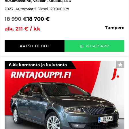
Aut.ilmastointi, Vakkari, Koukku, LED
2023
, Automaatti, Diesel, 129 000 km
18 990 €
18 700 €
tampere
alk. 211 € / kk
KATSO TIEDOT
WHATSAPP
6 kk korotonta ja kulutonta
SUO