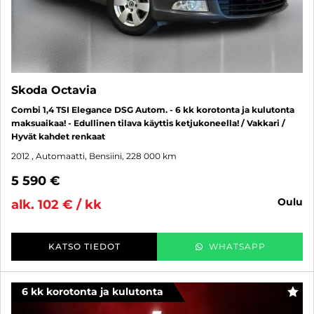
Skoda Octavia
Combi 1,4 TSI Elegance DSG Autom. - 6 kk korotonta ja kulutonta
maksuaikaa! - Edullinen tilava käyttis ketjukoneella! / Vakkari /
Hyvät kahdet renkaat
2012
, Automaatti, Bensiini, 228 000 km
5 590 €
oulu
alk. 102 € / kk
KATSO TIEDOT
WHATSAPP
6 kk korotonta ja kulutonta
SUO