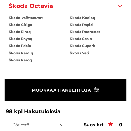
Škoda Octavia
Škoda-vaihtoautot
Škoda Kodiaq
Škoda Citigo
Škoda Rapid
Škoda Elroq
Škoda Roomster
Škoda Enyaq
Škoda Scala
Škoda Fabia
Škoda Superb
Škoda Kamiq
Škoda Yeti
Škoda Karoq
MUOKKAA HAKUEHTOJA
98
kpl
Hakutuloksia
Suosikit
Suos
0
Järjestä