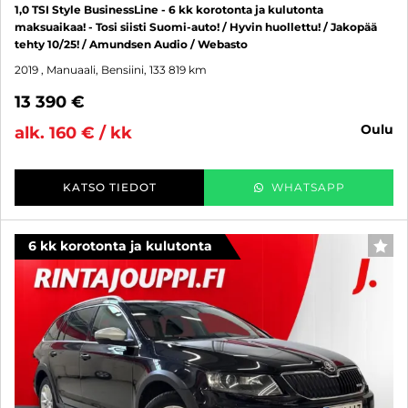
1,0 TSI Style BusinessLine - 6 kk korotonta ja kulutonta
maksuaikaa! - Tosi siisti Suomi-auto! / Hyvin huollettu! / Jakopää
tehty 10/25! / Amundsen Audio / Webasto
2019
, Manuaali, Bensiini, 133 819 km
13 390 €
oulu
alk. 160 € / kk
KATSO TIEDOT
WHATSAPP
6 kk korotonta ja kulutonta
SUO