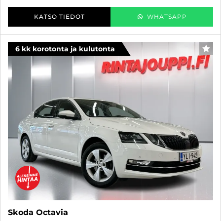
KATSO TIEDOT
WHATSAPP
6 kk korotonta ja kulutonta
SUO
Skoda Octavia