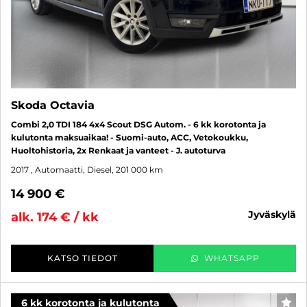
Skoda Octavia
Combi 2,0 TDI 184 4x4 Scout DSG Autom. - 6 kk korotonta ja
kulutonta maksuaikaa! - Suomi-auto, ACC, Vetokoukku,
Huoltohistoria, 2x Renkaat ja vanteet - J. autoturva
2017
, Automaatti, Diesel, 201 000 km
14 900 €
jyväskylä
alk. 174 € / kk
KATSO TIEDOT
WHATSAPP
6 kk korotonta ja kulutonta
SUO