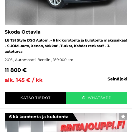
Skoda Octavia
1,8 TSI Style DSG Autom. - 6 kk korotonta ja kulutonta maksuaikaa!
- SUOMI-auto, Xenon, Vakkari, Tutkat, Kahdet renkaat!! - J.
autoturva
2016
, Automaatti, Bensiini, 189 000 km
11 800 €
seinäjoki
alk. 145 € / kk
KATSO TIEDOT
WHATSAPP
6 kk korotonta ja kulutonta
SUO