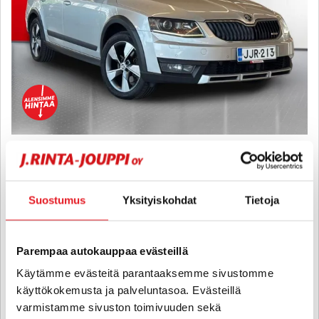
Skoda Octavia
Combi 2,0 TDI 184hv 4WD Scout DSG Autom - 6 kk korotonta ja
kulutonta maksuaikaa! - SUOMI-AUTO, NELIVETO, VAKKARI - J.
autoturva
Suostumus
Yksityiskohdat
Tietoja
2015
, Automaatti, Diesel, 215 000 km
12 800 €
11 990 €
Parempaa autokauppaa evästeillä
seinäjoki
alk. 146 € / kk
Käytämme evästeitä parantaaksemme sivustomme
käyttökokemusta ja palveluntasoa. Evästeillä
varmistamme sivuston toimivuuden sekä
KATSO TIEDOT
WHATSAPP