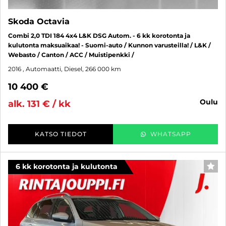
Skoda Octavia
Combi 2,0 TDI 184 4x4 L&K DSG Autom. - 6 kk korotonta ja
kulutonta maksuaikaa! - Suomi-auto / Kunnon varusteilla! / L&K /
Webasto / Canton / ACC / Muistipenkki /
2016
, Automaatti, Diesel, 266 000 km
10 400 €
oulu
alk. 131 € / kk
KATSO TIEDOT
WHATSAPP
6 kk korotonta ja kulutonta
SUO