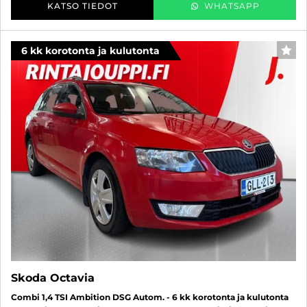
KATSO TIEDOT
WHATSAPP
6 kk korotonta ja kulutonta
SUO
Skoda Octavia
Combi 1,4 TSI Ambition DSG Autom. - 6 kk korotonta ja kulutonta