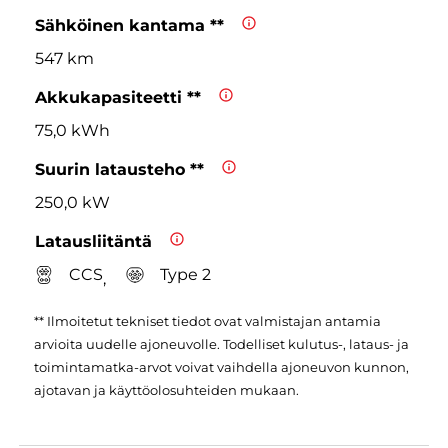
Sähköinen kantama **
547 km
Akkukapasiteetti **
75,0 kWh
Suurin latausteho **
250,0 kW
Latausliitäntä
CCS
Type 2
,
** Ilmoitetut tekniset tiedot ovat valmistajan antamia
arvioita uudelle ajoneuvolle. Todelliset kulutus-, lataus- ja
toimintamatka-arvot voivat vaihdella ajoneuvon kunnon,
ajotavan ja käyttöolosuhteiden mukaan.