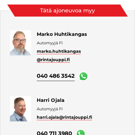
Tätä ajoneuvoa myy
Marko Huhtikangas
Automyyjä FI
marko.huhtikangas
@rintajouppi.fi
040 486 3542
Harri Ojala
Automyyjä FI
harri.ojala
@rintajouppi.fi
040 711 3980