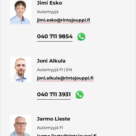
Jimi Esko
Automyyjä
jimi.esko
@rintajouppi.fi
040 711 9854
Joni Alkula
Automyyjä FI | EN
joni.alkula
@rintajouppi.fi
040 711 3931
Jarmo Lieste
Automyyjä FI