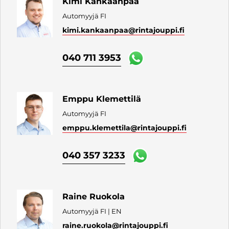
Kimi Kankaanpää
Automyyjä FI
kimi.kankaanpaa
@rintajouppi.fi
040 711 3953
Emppu Klemettilä
Automyyjä FI
emppu.klemettila
@rintajouppi.fi
040 357 3233
Raine Ruokola
Automyyjä FI | EN
raine.ruokola
@rintajouppi.fi