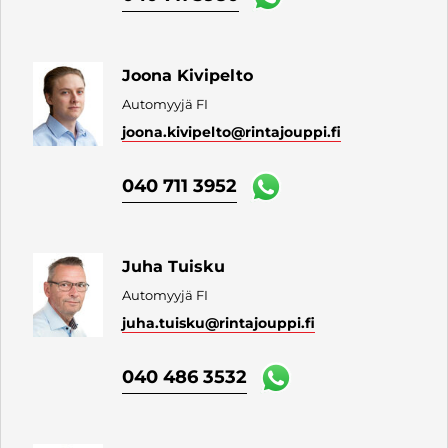
Joona Kivipelto
Automyyjä FI
joona.kivipelto
@rintajouppi.fi
040 711 3952
Juha Tuisku
Automyyjä FI
juha.tuisku
@rintajouppi.fi
040 486 3532