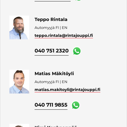
Teppo Rintala
Automyyjä FI | EN
teppo.rintala
@rintajouppi.fi
040 751 2320
Matias Mäkitöyli
Automyyjä FI | EN
matias.makitoyli
@rintajouppi.fi
040 711 9855