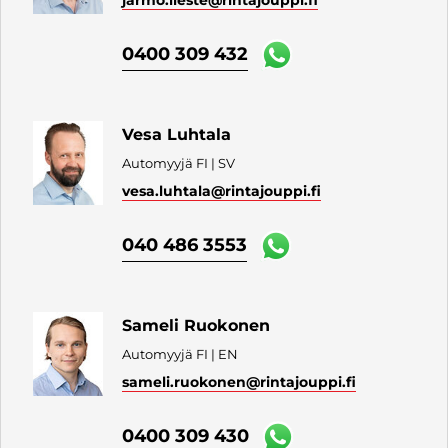
jarmo.lieste
@rintajouppi.fi
0400 309 432
Vesa Luhtala
Automyyjä FI | SV
vesa.luhtala
@rintajouppi.fi
040 486 3553
Sameli Ruokonen
Automyyjä FI | EN
sameli.ruokonen
@rintajouppi.fi
0400 309 430