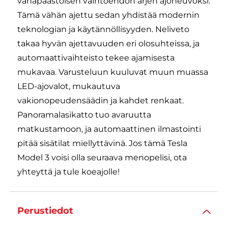
vähäpäästöisen vaihtoehdon arjen ajoneuvoksi.
Tämä vähän ajettu sedan yhdistää modernin
teknologian ja käytännöllisyyden. Neliveto
takaa hyvän ajettavuuden eri olosuhteissa, ja
automaattivaihteisto tekee ajamisesta
mukavaa. Varusteluun kuuluvat muun muassa
LED-ajovalot, mukautuva
vakionopeudensäädin ja kahdet renkaat.
Panoramalasikatto tuo avaruutta
matkustamoon, ja automaattinen ilmastointi
pitää sisätilat miellyttävinä. Jos tämä Tesla
Model 3 voisi olla seuraava menopelisi, ota
yhteyttä ja tule koeajolle!
Perustiedot