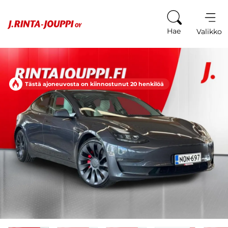
Siirry sisältöön
Hae
Valikko
Tästä ajoneuvosta on kiinnostunut 20 henkilöä