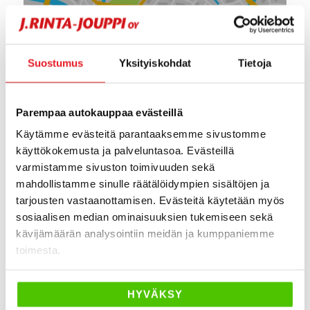
NÄYTÄ KARTTA
Suostumus
Yksityiskohdat
Tietoja
Parempaa autokauppaa evästeillä
Käytämme evästeitä parantaaksemme sivustomme
käyttökokemusta ja palveluntasoa. Evästeillä
varmistamme sivuston toimivuuden sekä
Tätä mieltä asiakkaat ovat J. Rinta-
mahdollistamme sinulle räätälöidympien sisältöjen ja
Joupista
tarjousten vastaanottamisen. Evästeitä käytetään myös
sosiaalisen median ominaisuuksien tukemiseen sekä
kävijämäärän analysointiin meidän ja kumppaniemme
20 hours ago
toimesta.
Ystävällinen palvelu. Niin ja mikä parasta saimme
vanhan vaunumme uusiokäyttöön joka oli meillä
vuosina 2011-2012, ja todella hienossa kunnossa
HYVÄKSY
edelleen.