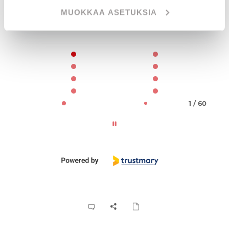
Raimo Levälampi
MUOKKAA ASETUKSIA
Page 1 of 60
1 / 60