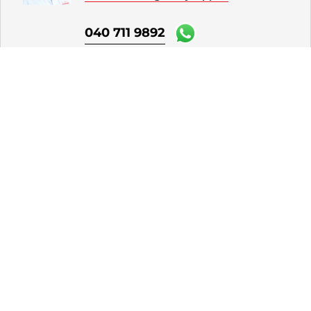
040 711 9892
Rene Mustakoski
Automyyjä FI
rene.mustakoski
@rintajouppi.fi
040 711 9857
Eetu Lager
Automyyjä, hyötyajoneuvot FI | EN |
SV
eetu.lager
@rintajouppi.fi