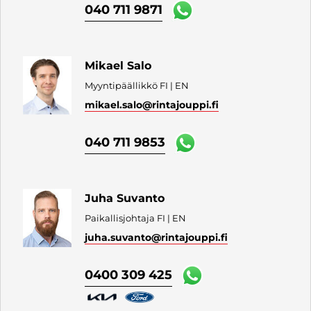
040 711 9871
Mikael Salo
Myyntipäällikkö FI | EN
mikael.salo
@rintajouppi.fi
040 711 9853
Juha Suvanto
Paikallisjohtaja FI | EN
juha.suvanto
@rintajouppi.fi
0400 309 425