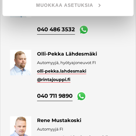
Automyyjä FI
MUOKKAA ASETUKSIA
juha.tuisku
@rintajouppi.fi
040 486 3532
Olli-Pekka Lähdesmäki
Automyyjä, hyötyajoneuvot FI
olli-pekka.lahdesmaki
@rintajouppi.fi
040 711 9890
Rene Mustakoski
Automyyjä FI