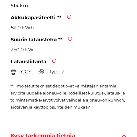
514 km
Akkukapasiteetti **
82,0 kWh
Suurin latausteho **
250,0 kW
Latausliitäntä
CCS
Type 2
,
** Ilmoitetut tekniset tiedot ovat valmistajan antamia
arvioita uudelle ajoneuvolle. Todelliset kulutus-, lataus- ja
toimintamatka-arvot voivat vaihdella ajoneuvon kunnon,
ajotavan ja käyttöolosuhteiden mukaan.
Kysy tarkempia tietoja