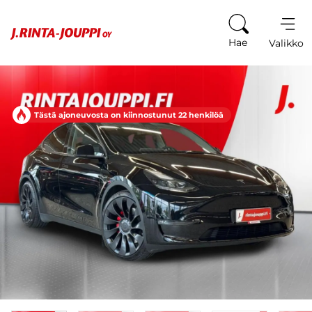
Siirry sisältöön
Hae
Valikko
Tästä ajoneuvosta on kiinnostunut 22 henkilöä