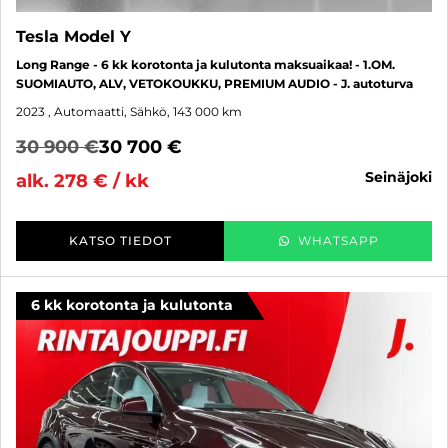
Tesla Model Y
Long Range - 6 kk korotonta ja kulutonta maksuaikaa! - 1.OM.
SUOMIAUTO, ALV, VETOKOUKKU, PREMIUM AUDIO - J. autoturva
2023
, Automaatti, Sähkö, 143 000 km
30 900 €
30 700 €
seinäjoki
alk. 278 € / kk
KATSO TIEDOT
WHATSAPP
6 kk korotonta ja kulutonta