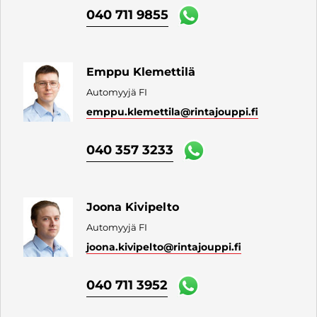
040 711 9855
Emppu Klemettilä
Automyyjä FI
emppu.klemettila
@rintajouppi.fi
040 357 3233
Joona Kivipelto
Automyyjä FI
joona.kivipelto
@rintajouppi.fi
040 711 3952