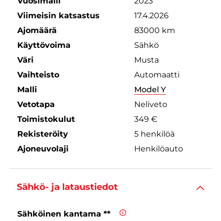
Vuosimalli
2023
Viimeisin katsastus
17.4.2026
Ajomäärä
83000 km
Käyttövoima
Sähkö
Väri
Musta
Vaihteisto
Automaatti
Malli
Model Y
Vetotapa
Neliveto
Toimistokulut
349 €
Rekisteröity
5 henkilöä
Ajoneuvolaji
Henkilöauto
Sähkö- ja lataustiedot
Sähköinen kantama **