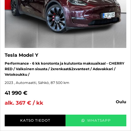
Tesla Model Y
Performance - 6 kk korotonta ja kulutonta maksuaikaa! - CHERRY
RED / Valkoinen sisusta / 2xrenkaat&2xvanteet / Adavakkari /
Vetokoukku /
2023
, Automaatti, Sähkö, 87 500 km
41 990 €
oulu
alk. 367 € / kk
KATSO TIEDOT
WHATSAPP