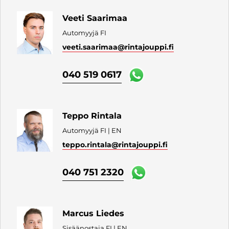
Veeti Saarimaa
Automyyjä FI
veeti.saarimaa
@rintajouppi.fi
040 519 0617
Teppo Rintala
Automyyjä FI | EN
teppo.rintala
@rintajouppi.fi
040 751 2320
Marcus Liedes
Sisäänostaja FI | EN