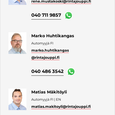
rene.mustakoski
@rintajouppi.fi
040 711 9857
Marko Huhtikangas
Automyyjä FI
marko.huhtikangas
@rintajouppi.fi
040 486 3542
Matias Mäkitöyli
Automyyjä FI | EN
matias.makitoyli
@rintajouppi.fi