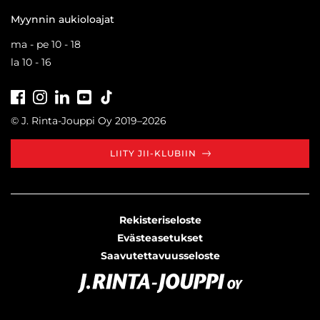
Myynnin aukioloajat
ma - pe 10 - 18
la 10 - 16
Facebook
Instagram
LinkedIn
Youtube
Tiktok
© J. Rinta-Jouppi Oy 2019–2026
LIITY JII-KLUBIIN
Rekisteriseloste
Evästeasetukset
Saavutettavuusseloste