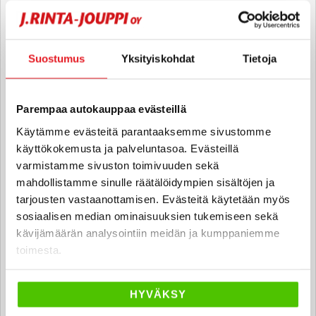
Kimi Kankaanpää
Automyyjä FI
Suostumus
Yksityiskohdat
Tietoja
kimi.kankaanpaa
@rintajouppi.fi
Parempaa autokauppaa evästeillä
040 711 3953
Käytämme evästeitä parantaaksemme sivustomme
käyttökokemusta ja palveluntasoa. Evästeillä
varmistamme sivuston toimivuuden sekä
Raine Ruokola
mahdollistamme sinulle räätälöidympien sisältöjen ja
Automyyjä FI | EN
tarjousten vastaanottamisen. Evästeitä käytetään myös
raine.ruokola
@rintajouppi.fi
sosiaalisen median ominaisuuksien tukemiseen sekä
kävijämäärän analysointiin meidän ja kumppaniemme
040 711 9892
toimesta.
HYVÄKSY
Juha Tuisku