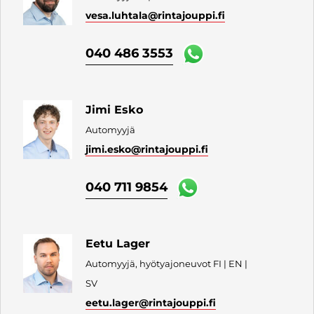
vesa.luhtala
@rintajouppi.fi
040 486 3553
Jimi Esko
Automyyjä
jimi.esko
@rintajouppi.fi
040 711 9854
Eetu Lager
Automyyjä, hyötyajoneuvot FI | EN |
SV
eetu.lager
@rintajouppi.fi