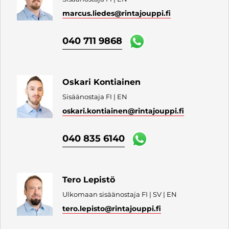
marcus.liedes
@rintajouppi.fi
040 711 9868
Oskari Kontiainen
Sisäänostaja FI | EN
oskari.kontiainen
@rintajouppi.fi
040 835 6140
Tero Lepistö
Ulkomaan sisäänostaja FI | SV | EN
tero.lepisto
@rintajouppi.fi