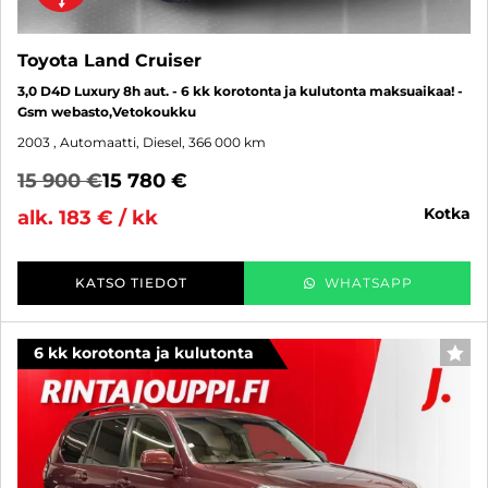
Toyota Land Cruiser
3,0 D4D Luxury 8h aut. - 6 kk korotonta ja kulutonta maksuaikaa! -
Gsm webasto,Vetokoukku
2003
, Automaatti, Diesel, 366 000 km
15 900 €
15 780 €
kotka
alk. 183 € / kk
KATSO TIEDOT
WHATSAPP
6 kk korotonta ja kulutonta
SUO