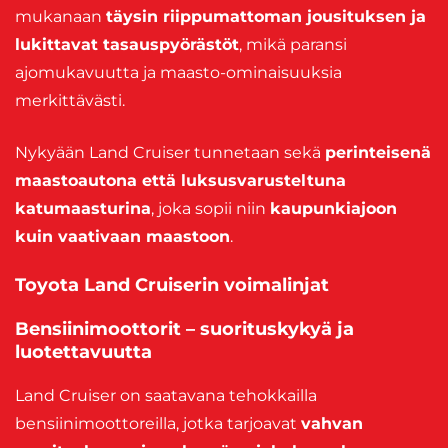
mukanaan
täysin riippumattoman jousituksen ja
lukittavat tasauspyörästöt
, mikä paransi
ajomukavuutta ja maasto-ominaisuuksia
merkittävästi.
Nykyään Land Cruiser tunnetaan sekä
perinteisenä
maastoautona että luksusvarusteltuna
katumaasturina
, joka sopii niin
kaupunkiajoon
kuin vaativaan maastoon
.
Toyota Land Cruiserin voimalinjat
Bensiinimoottorit – suorituskykyä ja
luotettavuutta
Land Cruiser on saatavana tehokkailla
bensiinimoottoreilla, jotka tarjoavat
vahvan