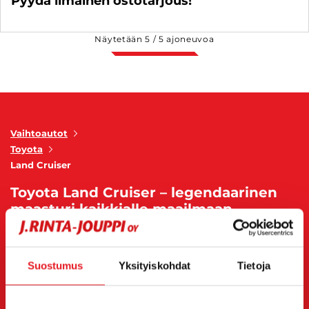
Pyydä ilmainen ostotarjous!
Näytetään
5
/
5
ajoneuvoa
Vaihtoautot
Toyota
Land Cruiser
Toyota Land Cruiser – legendaarinen
maasturi kaikkialle maailmaan
Toyota Land Cruiser on yksi maailman
tunnetuimmista ja arvostetuimmista
Suostumus
Yksityiskohdat
Tietoja
maastoautoista. Se on ollut tuotannossa jo
yli 70
vuotta
, ja sen maine perustuu
poikkeukselliseen