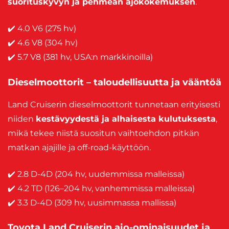
suorituskyvyn ja pehmeän ajokokemuksen
.
✔️ 4.0 V6 (275 hv)
✔️ 4.6 V8 (304 hv)
✔️ 5.7 V8 (381 hv, USA:n markkinoilla)
Dieselmoottorit – taloudellisuutta ja vääntöä
Land Cruiserin dieselmoottorit tunnetaan erityisesti
niiden
kestävyydestä ja alhaisesta kulutuksesta
,
mikä tekee niistä suositun vaihtoehdon pitkän
matkan ajajille ja off-road-käyttöön.
✔️ 2.8 D-4D (204 hv, uudemmissa malleissa)
✔️ 4.2 TD (126–204 hv, vanhemmissa malleissa)
✔️ 3.3 D-4D (309 hv, uusimmassa mallissa)
Toyota Land Cruiserin ajo-ominaisuudet ja