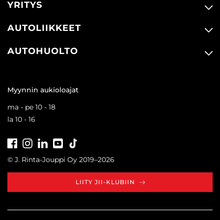
YRITYS
AUTOLIIKKEET
AUTOHUOLTO
Myynnin aukioloajat
ma - pe 10 - 18
la 10 - 16
Facebook
Instagram
LinkedIn
Youtube
Tiktok
© J. Rinta-Jouppi Oy 2019–2026
LIITY JII-KLUBIIN