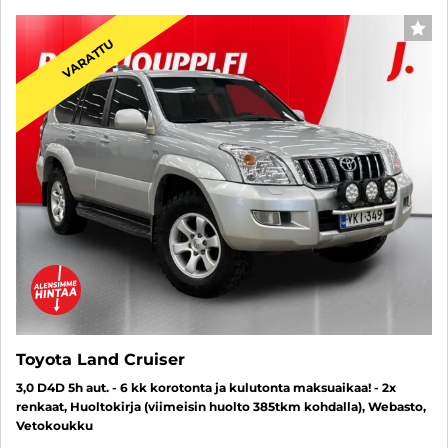
SUO
VARATTU
Toyota Land Cruiser
3,0 D4D 5h aut. - 6 kk korotonta ja kulutonta maksuaikaa! - 2x
renkaat, Huoltokirja (viimeisin huolto 385tkm kohdalla), Webasto,
Vetokoukku