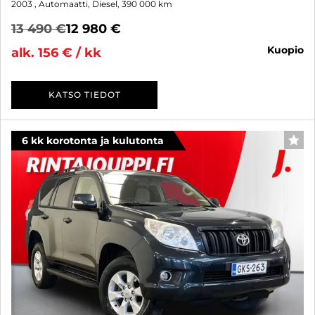
2003
, Automaatti, Diesel, 390 000 km
13 490 €
12 980 €
kuopio
alk. 156 € / kk
KATSO TIEDOT
6 kk korotonta ja kulutonta
SUO