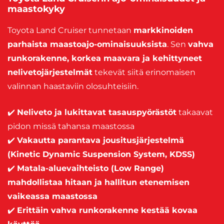
maastokyky
Toyota Land Cruiser tunnetaan
markkinoiden
parhaista maastoajo-ominaisuuksista
. Sen
vahva
runkorakenne, korkea maavara ja kehittyneet
nelivetojärjestelmät
tekevät siitä erinomaisen
valinnan haastaviin olosuhteisiin.
✔️
Neliveto ja lukittavat tasauspyörästöt
takaavat
pidon missä tahansa maastossa
✔️
Vakautta parantava jousitusjärjestelmä
(Kinetic Dynamic Suspension System, KDSS)
✔️
Matala-aluevaihteisto (Low Range)
mahdollistaa hitaan ja hallitun etenemisen
vaikeassa maastossa
✔️
Erittäin vahva runkorakenne kestää kovaa