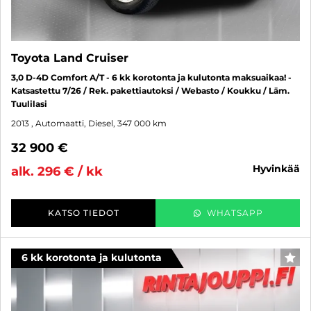
Toyota Land Cruiser
3,0 D-4D Comfort A/T - 6 kk korotonta ja kulutonta maksuaikaa! -
Katsastettu 7/26 / Rek. pakettiautoksi / Webasto / Koukku / Läm.
Tuulilasi
2013
, Automaatti, Diesel, 347 000 km
32 900 €
hyvinkää
alk. 296 € / kk
KATSO TIEDOT
WHATSAPP
6 kk korotonta ja kulutonta
SUO