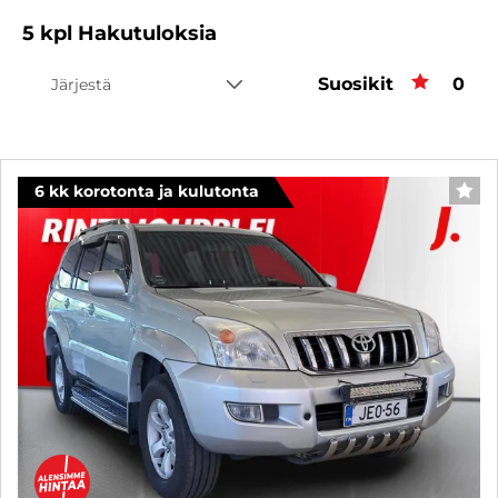
5
kpl
Hakutuloksia
Suosikit
Suos
0
Järjestä
6 kk korotonta ja kulutonta
SUO