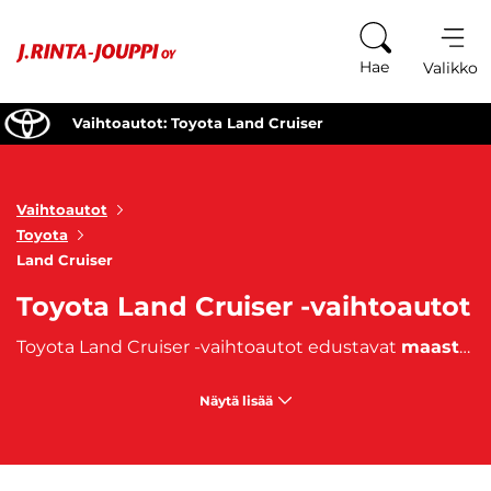
Siirry sisältöön
Hae
Valikko
Vaihtoautot: Toyota Land Cruiser
Vaihtoautot
Toyota
Land Cruiser
Toyota Land Cruiser -vaihtoautot
Toyota Land Cruiser -vaihtoautot edustavat
maasturien eliittiä
Näytä lisää