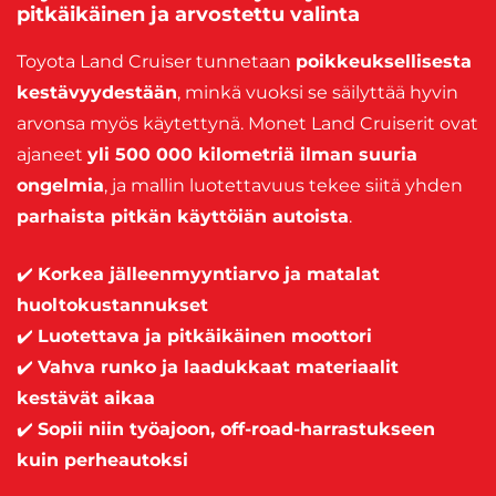
pitkäikäinen ja arvostettu valinta
Toyota Land Cruiser tunnetaan
poikkeuksellisesta
kestävyydestään
, minkä vuoksi se säilyttää hyvin
arvonsa myös käytettynä. Monet Land Cruiserit ovat
ajaneet
yli 500 000 kilometriä ilman suuria
ongelmia
, ja mallin luotettavuus tekee siitä yhden
parhaista pitkän käyttöiän autoista
.
✔️
Korkea jälleenmyyntiarvo ja matalat
huoltokustannukset
✔️
Luotettava ja pitkäikäinen moottori
✔️
Vahva runko ja laadukkaat materiaalit
kestävät aikaa
✔️
Sopii niin työajoon, off-road-harrastukseen
kuin perheautoksi