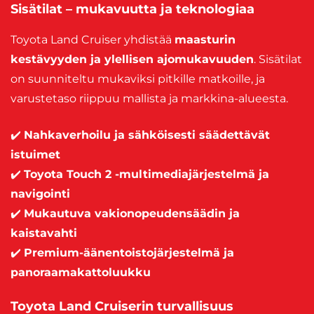
Sisätilat – mukavuutta ja teknologiaa
Toyota Land Cruiser yhdistää
maasturin
kestävyyden ja ylellisen ajomukavuuden
. Sisätilat
on suunniteltu mukaviksi pitkille matkoille, ja
varustetaso riippuu mallista ja markkina-alueesta.
✔️
Nahkaverhoilu ja sähköisesti säädettävät
istuimet
✔️
Toyota Touch 2 -multimediajärjestelmä ja
navigointi
✔️
Mukautuva vakionopeudensäädin ja
kaistavahti
✔️
Premium-äänentoistojärjestelmä ja
panoraamakattoluukku
Toyota Land Cruiserin turvallisuus