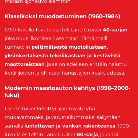
mikään ajoneuvo aiemmin.
Klassikoksi muodostuminen (1960–1984)
1960-luvulla Toyota esitteli Land Cruiser
40-sarjan
,
joka nousi ikoniseen asemaan. Tämä malli
tunnettiin
peltimäisestä muotoilustaan,
yksinkertaisesta tekniikastaan ja kestävistä
moottoreistaan
, ja se on edelleen erittäin haluttu
keräilijöiden ja off-road-harrastajien keskuudessa.
Modernin maastoauton kehitys (1990–2000-
luku)
Land Cruiser kehittyi ajan myötä yhä
mukavammaksi ja varustellummaksi säilyttäen
samalla
luotettavan ja vankan rakenteensa
. 1990-
luvulla esiteltiin Land Cruiser
80-sarja
, joka toi