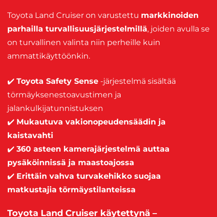
Toyota Land Cruiser on varustettu
markkinoiden
parhailla turvallisuusjärjestelmillä
, joiden avulla se
on turvallinen valinta niin perheille kuin
ammattikäyttöönkin.
✔️
Toyota Safety Sense
-järjestelmä sisältää
törmäyksenestoavustimen ja
jalankulkijatunnistuksen
✔️
Mukautuva vakionopeudensäädin ja
kaistavahti
✔️
360 asteen kamerajärjestelmä auttaa
pysäköinnissä ja maastoajossa
✔️
Erittäin vahva turvakehikko suojaa
matkustajia törmäystilanteissa
Toyota Land Cruiser käytettynä –