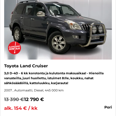
Toyota Land Cruiser
3,0 D-4D - 6 kk korotonta ja kulutonta maksuaikaa! - Hienoilla
varusteilla, juuri huollettu, istuimet 8:lle, koukku, nahat
sähkösäädöillä, kattoluukku, karjarauta!
2007
, Automaatti, Diesel, 445 000 km
13 390 €
12 790 €
pori
alk. 154 € / kk