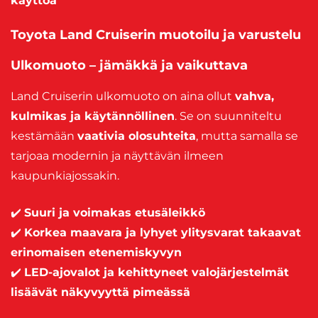
käyttöä
Toyota Land Cruiserin muotoilu ja varustelu
Ulkomuoto – jämäkkä ja vaikuttava
Land Cruiserin ulkomuoto on aina ollut
vahva,
kulmikas ja käytännöllinen
. Se on suunniteltu
kestämään
vaativia olosuhteita
, mutta samalla se
tarjoaa modernin ja näyttävän ilmeen
kaupunkiajossakin.
✔️
Suuri ja voimakas etusäleikkö
✔️
Korkea maavara ja lyhyet ylitysvarat takaavat
erinomaisen etenemiskyvyn
✔️
LED-ajovalot ja kehittyneet valojärjestelmät
lisäävät näkyvyyttä pimeässä