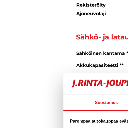
Rekisteröity
Ajoneuvolaji
Sähkö- ja lata
Sähköinen kantama 
Akkukapasiteetti **
Suurin latausteho **
Latausliitäntä
** Ilmoitetut tekniset tiedot
Suostumus
toimintamatka-arvot voivat
Parempaa autokauppaa eväst