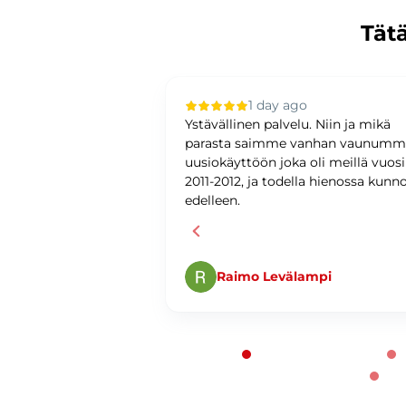
Tätä
 ago
1 day ago
upilla oli sujuvaa ja
Ystävällinen palvelu. Niin ja mikä
ystävällinen ja
parasta saimme vanhan vaunum
antunteva. Asiat
uusiokäyttöön joka oli meillä vuos
ti ja
2011-2012, ja todella hienossa kunn
edelleen.
Raimo Levälampi
Page 1 of 60