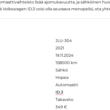
tomaattivaihteisto lisää ajomukavuutta, ja sähköinen huol
Volkswagen ID.3 voisi olla seuraava menopelisi, ota yhtey
JLU-304
2021
19.11.2024
158000 km
Sähkö
Hopea
Automaatti
ID.3
Takaveto
349 €