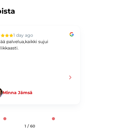
pista
1 day ago
2 days ag
ää palvelua,kaikki sujui
Hyvää kaupankäynti
likkaasti.
Minna Jämsä
Jani Taiminen
1 / 60