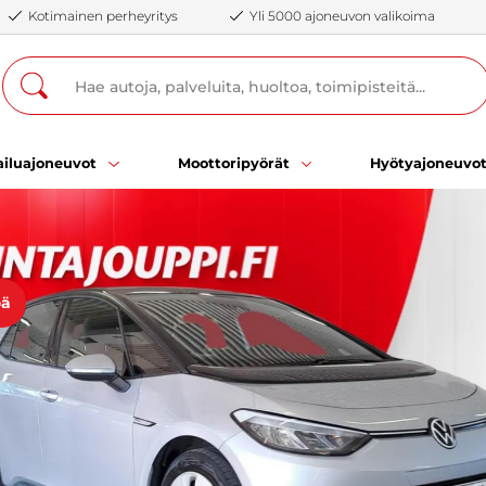
Kotimainen perheyritys
Yli 5000 ajoneuvon valikoima
iluajoneuvot
Moottoripyörät
Hyötyajoneuvo
öä