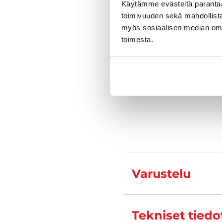
Käytämme evästeitä paranta
Kysy tarkempia
toimivuuden sekä mahdollista
myös sosiaalisen median om
toimesta.
Pasi Rahk
Automyyjä FI 
040 712 
Varustelu
Tekniset tiedo