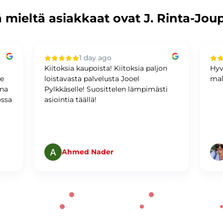
 mieltä asiakkaat ovat J. Rinta-Jou
1 day ago
Kiitoksia kaupoista! Kiitoksia paljon
Hyv
me
loistavasta palvelusta Jooel
mal
ina
Pylkkäselle! Suosittelen lämpimästi
ossa
asiointia täällä!
Ahmed Nader