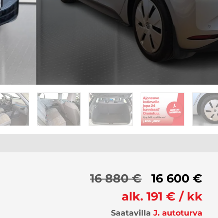
16 880 €
16 600 €
alk. 191 € / kk
Saatavilla
J. autoturva