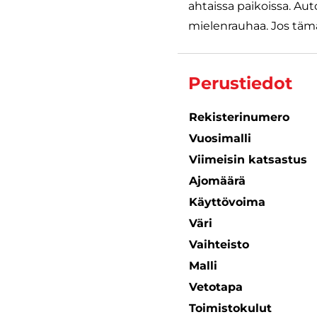
ahtaissa paikoissa. Au
mielenrauhaa. Jos tämä 
Perustiedot
Rekisterinumero
Vuosimalli
Viimeisin katsastus
Ajomäärä
Käyttövoima
Väri
Vaihteisto
Malli
Vetotapa
Toimistokulut