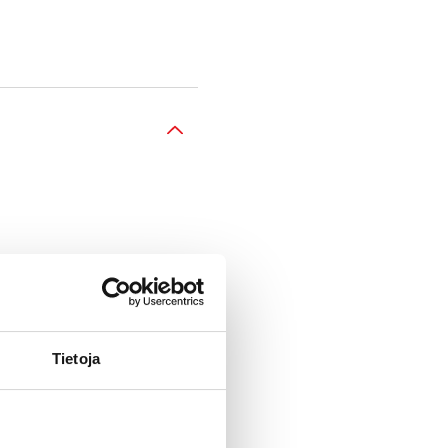
tus-, lataus- ja
Tietoja
n.