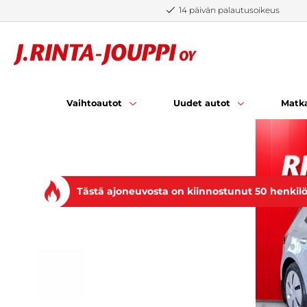
Siirry sisältöön
14 päivän palautusoikeus
Vaihtoautot
Uudet autot
Matka
Tästä ajoneuvosta on kiinnostunut 50 henkil
EDELLINEN