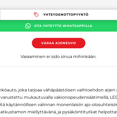
YHTEYDENOTTOPYYNTÖ
OTA YHTEYTTÄ WHATSAPPILLA
VARAA AJONEUVO
Varaaminen ei sido sinua mihinkään.
hköauto, joka tarjoaa vähäpäästöisen vaihtoehdon arjen
n varustettu mukautuvalla vakionopeudensäätimellä, LED-a
iitä käytännöllisen valinnan monenlaisiin ajo-olosuhteis
 matkustamon miellyttävänä, ja pysäköintitutkat helpotta