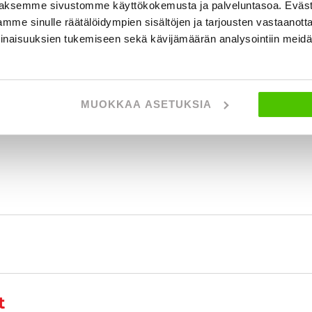
aksemme sivustomme käyttökokemusta ja palveluntasoa. Eväst
 tietoja
mme sinulle räätälöidympien sisältöjen ja tarjousten vastaanott
inaisuuksien tukemiseen sekä kävijämäärän analysointiin mei
onen
| EN
MUOKKAA ASETUKSIA
0490
t