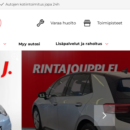
Autojen kotiintoimitus jopa 24h
Varaa huolto
Toimipisteet
t
Lisäpalvelut ja rahoitus
Myy autosi
SEURAAVA