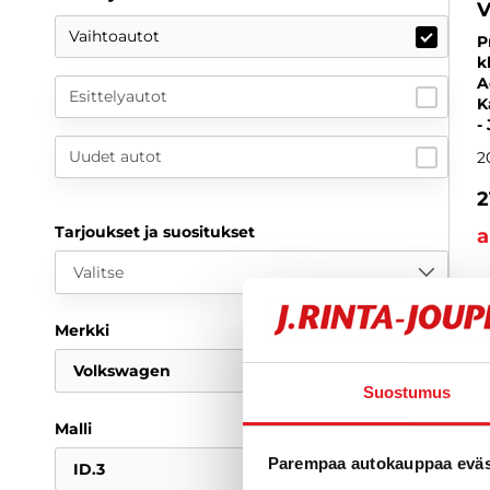
V
Vaihtoautot
P
k
A
Esittelyautot
K
-
Uudet autot
2
2
Tarjoukset ja suositukset
a
Valitse
Merkki
Volkswagen
Suostumus
Malli
Parempaa autokauppaa eväst
ID.3