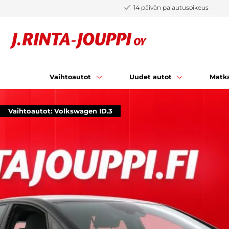
Siirry sisältöön
14 päivän palautusoikeus
Vaihtoautot
Uudet autot
Matka
Vaihtoautot: Volkswagen ID.3