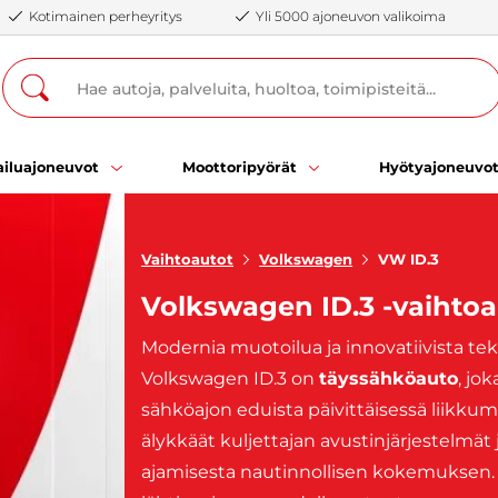
Kotimainen perheyritys
Yli 5000 ajoneuvon valikoima
iluajoneuvot
Moottoripyörät
Hyötyajoneuvo
Vaihtoautot
Volkswagen
VW ID.3
Volkswagen ID.3 -vaihtoa
Modernia muotoilua ja innovatiivista tek
Volkswagen ID.3 on
täyssähköauto
, jo
sähköajon eduista päivittäisessä liikku
älykkäät kuljettajan avustinjärjestelmät 
ajamisesta nautinnollisen kokemuksen. 