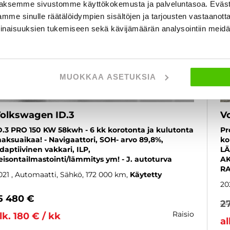
aksemme sivustomme käyttökokemusta ja palveluntasoa. Eväst
mme sinulle räätälöidympien sisältöjen ja tarjousten vastaanott
inaisuuksien tukemiseen sekä kävijämäärän analysointiin mei
MUOKKAA ASETUKSIA
olkswagen ID.3
V
D.3 PRO 150 KW 58kwh - 6 kk korotonta ja kulutonta
Pr
aksuaikaa! - Navigaattori, SOH- arvo 89,8%,
ko
daptiivinen vakkari, ILP,
LÄ
eisontailmastointi/lämmitys ym! - J. autoturva
AK
RA
021
, Automaatti, Sähkö, 172 000 km
Käytetty
20
5 480 €
2
raisio
lk. 180 € / kk
al