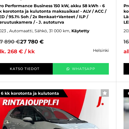
ro Performance Business 150 kW, akku 58 kWh - 6
Pr
k korotonta ja kulutonta maksuaikaa! - ALV / ACC /
ko
ED / 95.1% Soh / 2x Renkaat+Vanteet / ILP /
Lä
eruutuskamera / - J. autoturva
LE
023
, Automaatti, Sähkö, 31 000 km
Käytetty
20
7 890 €
27 780 €
1
helsinki
lk. 268 € / kk
al
KATSO TIEDOT
WHATSAPP
6 kk korotonta ja kulutonta
SUOSIKKI