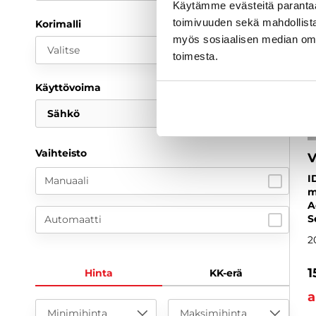
Käytämme evästeitä paranta
toimivuuden sekä mahdollista
Korimalli
myös sosiaalisen median om
Valitse
toimesta.
Käyttövoima
Sähkö
Vaihteisto
V
I
Manuaali
m
A
S
Automaatti
2
1
Hinta
KK-erä
a
Minimihinta
Maksimihinta