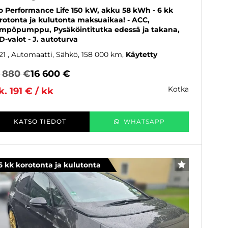
o Performance Life 150 kW, akku 58 kWh - 6 kk
rotonta ja kulutonta maksuaikaa! - ACC,
mpöpumppu, Pysäköintitutka edessä ja takana,
D-valot - J. autoturva
21
, Automaatti, Sähkö, 158 000 km
Käytetty
6 880 €
16 600 €
kotka
k. 191 € / kk
KATSO TIEDOT
WHATSAPP
6 kk korotonta ja kulutonta
SUOSIKKI