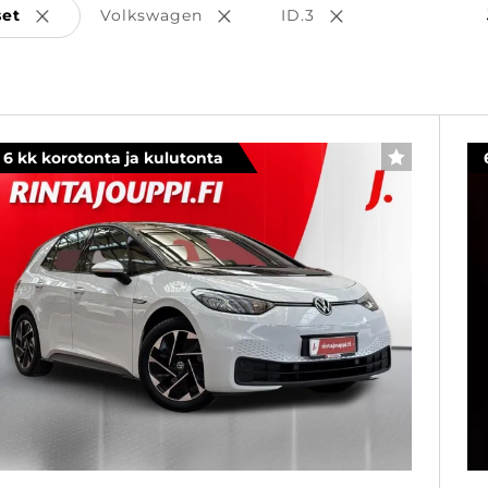
set
Volkswagen
ID.3
Poista valinta
Poista valinta
Poista valinta
6 kk korotonta ja kulutonta
SUOSIKKI