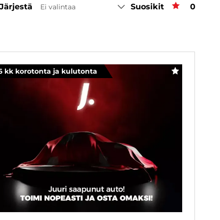
Järjestä
Suosikit
Suosiki
0
Ei valintaa
6 kk korotonta ja kulutonta
SUOSIKKI