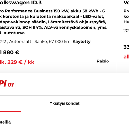
olkswagen ID.3
V
ro Performance Business 150 kW, akku 58 kWh - 6
Pr
k korotonta ja kulutonta maksuaikaa! - LED-valot,
ko
dapt.vakionop.säädin, Lämmitettävä ohjauspyörä,
Hu
aistavahti, SOH 94%, ALV-vähennyskelpoinen, yms.
20
 J. autoturva
022
, Automaatti, Sähkö, 67 000 km
Käytetty
3
1 880 €
al
raisio
lk. 229 € / kk
KATSO TIEDOT
WHATSAPP
Yksityiskohdat
6 kk korotonta ja kulutonta
SUOSIKKI
eillä