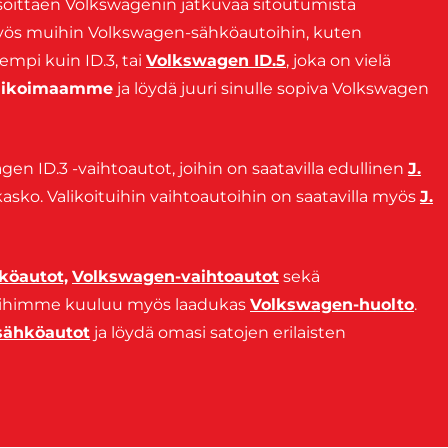
osoittaen Volkswagenin jatkuvaa sitoutumista
yös muihin Volkswagen-sähköautoihin, kuten
empi kuin ID.3, tai
Volkswagen ID.5
, joka on vielä
alikoimaamme
ja löydä juuri sinulle sopiva Volkswagen
gen ID.3 -vaihtoautot, joihin on saatavilla edullinen
J.
kasko. Valikoituihin vaihtoautoihin on saatavilla myös
J.
köautot,
Volkswagen-vaihtoautot
sekä
luihimme kuuluu myös laadukas
Volkswagen-huolto
.
sähköautot
ja löydä omasi satojen erilaisten