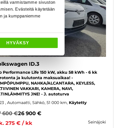
eillä varmistamme sivuston
amisen. Evästeitä käytetään
dän ja kumppaniemme
HYVÄKSY
olkswagen ID.3
o Performance Life 150 kW, akku 58 kWh - 6 kk
rotonta ja kulutonta maksuaikaa! -
MPÖPUMPPU, NAHKA/ALCANTARA, KEYLESS,
TIIVINEN VAKKARI, KAMERA, NAVI,
TINLÄMMITYS JNE! - J. autoturva
23
, Automaatti, Sähkö, 51 000 km
Käytetty
7 600 €
26 900 €
seinäjoki
k. 275 € / kk