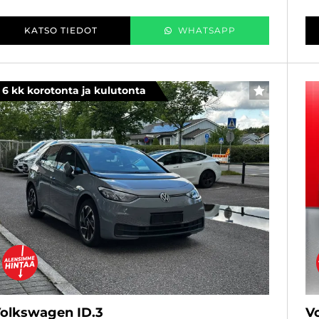
KATSO TIEDOT
WHATSAPP
6 kk korotonta ja kulutonta
SUOSIKKI
olkswagen ID.3
V