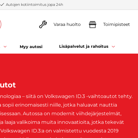
Autojen kotiintoimitus jopa 24h
Varaa huolto
Toimipisteet
t
Lisäpalvelut ja rahoitus
Myy autosi
utot
nologiaa – siitä on Volkswagen ID.3 -vaihtoautot tehty.
ka sopii erinomaisesti niille, jotka haluavat nauttia
misessaan. Autossa on modernit viihdejärjestelmät,
ja laaja valikoima muita innovaatioita, jotka tekevät
Volkswagen ID.3:a on valmistettu vuodesta 2019