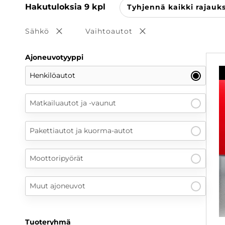
Hakutuloksia
9
kpl
Tyhjennä kaikki rajauk
Sähkö
Vaihtoautot
Poista valinta
Poista valinta
Ajoneuvotyyppi
Henkilöautot
Matkailuautot ja -vaunut
Pakettiautot ja kuorma-autot
Moottoripyörät
Muut ajoneuvot
Tuoteryhmä