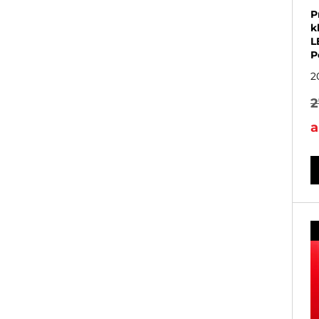
P
k
L
P
2
2
a