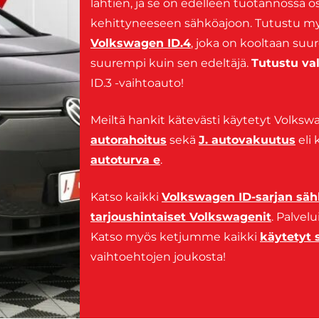
lähtien, ja se on edelleen tuotannossa 
kehittyneeseen sähköajoon. Tutustu m
Volkswagen ID.4
, joka on kooltaan suur
suurempi kuin sen edeltäjä.
Tutustu v
ID.3 -vaihtoauto!
Meiltä hankit kätevästi käytetyt Volkswa
autorahoitus
sekä
J. autovakuutus
eli 
autoturva e
.
Katso kaikki
Volkswagen ID-sarjan säh
tarjoushintaiset Volkswagenit
. Palve
Katso myös ketjumme kaikki
käytetyt 
vaihtoehtojen joukosta!