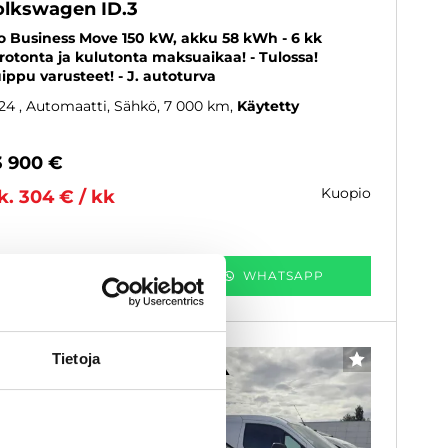
olkswagen ID.3
o Business Move 150 kW, akku 58 kWh - 6 kk
rotonta ja kulutonta maksuaikaa! - Tulossa!
ippu varusteet! - J. autoturva
24
, Automaatti, Sähkö, 7 000 km
Käytetty
3 900 €
kuopio
k. 304 € / kk
KATSO TIEDOT
WHATSAPP
Tietoja
6 kk korotonta ja kulutonta
SUOSIKKI