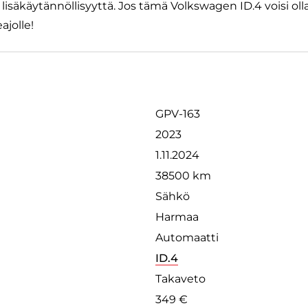
lisäkäytännöllisyyttä. Jos tämä Volkswagen ID.4 voisi oll
ajolle!
GPV-163
2023
1.11.2024
38500 km
Sähkö
Harmaa
Automaatti
ID.4
Takaveto
349 €