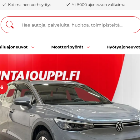
Kotimainen perheyritys
Yli 5000 ajoneuvon valikoima
iluajoneuvot
Moottoripyörät
Hyötyajoneuvo
öä