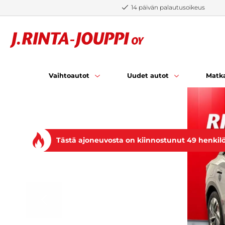
Siirry sisältöön
14 päivän palautusoikeus
Vaihtoautot
Uudet autot
Matka
Tästä ajoneuvosta on kiinnostunut 49 henkil
EDELLINEN