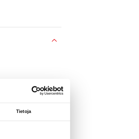
tus-, lataus- ja
Tietoja
n.