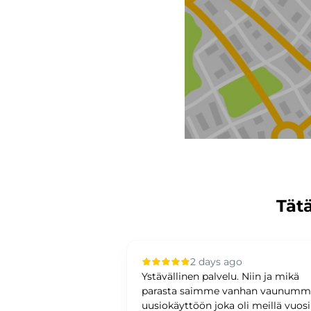
Tätä
 ago
2 days ago
upilla oli sujuvaa ja
Ystävällinen palvelu. Niin ja mikä
ystävällinen ja
parasta saimme vanhan vaunum
antunteva. Asiat
uusiokäyttöön joka oli meillä vuos