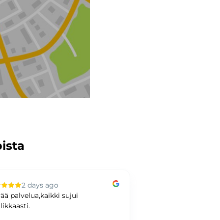
pista
2 days ago
4 days ag
ää palvelua,kaikki sujui
Hyvää kaupankäynti
likkaasti.