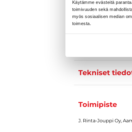
Käytämme evästeitä paranta
Kysy tarkempia
toimivuuden sekä mahdollista
myös sosiaalisen median om
toimesta.
Varustelu
Tekniset tiedo
Toimipiste
J. Rinta-Jouppi Oy, A