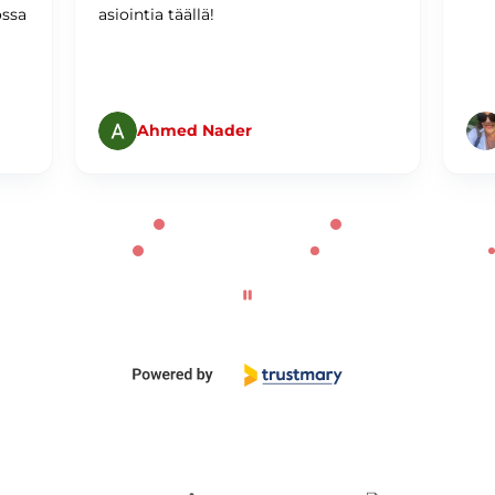
ossa
asiointia täällä!
Ahmed Nader