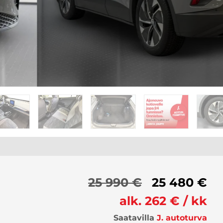
25 990 €
25 480 €
alk. 262 € / kk
Saatavilla
J. autoturva