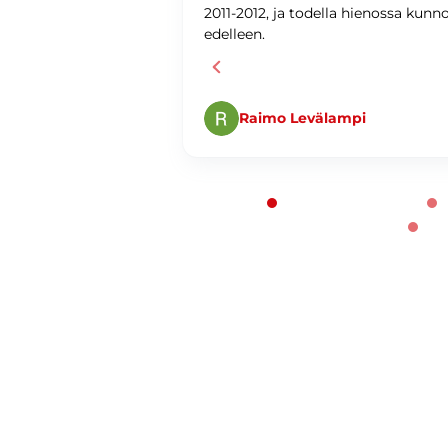
ti ja
2011-2012, ja todella hienossa kunn
edelleen.
Raimo Levälampi
Page 1 of 60