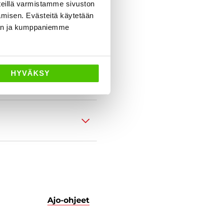
eillä varmistamme sivuston
amisen. Evästeitä käytetään
dän ja kumppaniemme
HYVÄKSY
Ajo-ohjeet