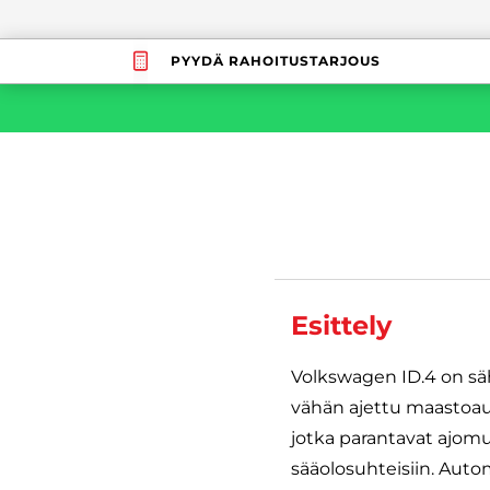
PYYDÄ RAHOITUSTARJOUS
Esittely
Volkswagen ID.4 on sä
vähän ajettu maastoau
jotka parantavat ajomu
sääolosuhteisiin. Auto