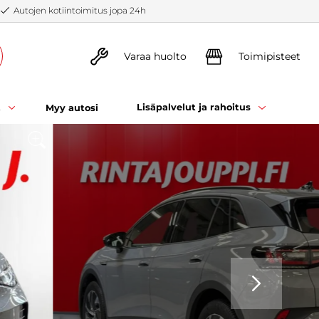
Autojen kotiintoimitus jopa 24h
Varaa huolto
Toimipisteet
t
Lisäpalvelut ja rahoitus
Myy autosi
SEURAAVA