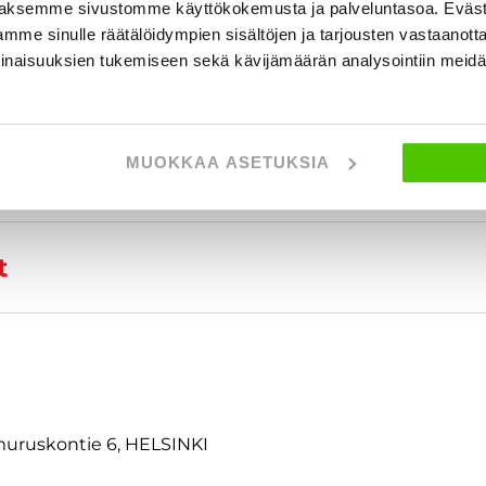
aksemme sivustomme käyttökokemusta ja palveluntasoa. Eväst
 tietoja
mme sinulle räätälöidympien sisältöjen ja tarjousten vastaanott
inaisuuksien tukemiseen sekä kävijämäärän analysointiin mei
MUOKKAA ASETUKSIA
t
amuruskontie 6, HELSINKI