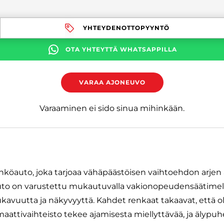
YHTEYDENOTTOPYYNTÖ
OTA YHTEYTTÄ WHATSAPPILLA
VARAA AJONEUVO
Varaaminen ei sido sinua mihinkään.
hköauto, joka tarjoaa vähäpäästöisen vaihtoehdon arjen
to on varustettu mukautuvalla vakionopeudensäätimellä 
kavuutta ja näkyvyyttä. Kahdet renkaat takaavat, että ol
maattivaihteisto tekee ajamisesta miellyttävää, ja älypuh