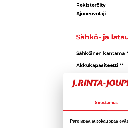
Rekisteröity
Ajoneuvolaji
Sähkö- ja lata
Sähköinen kantama 
Akkukapasiteetti **
Suurin latausteho **
Latausliitäntä
** Ilmoitetut tekniset tiedot
Suostumus
toimintamatka-arvot voivat
Parempaa autokauppaa eväst