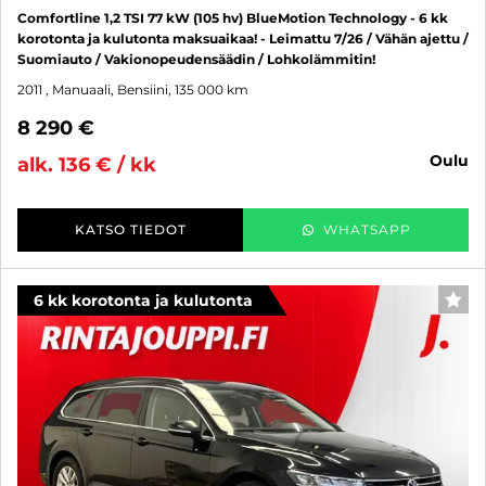
Comfortline 1,2 TSI 77 kW (105 hv) BlueMotion Technology - 6 kk
korotonta ja kulutonta maksuaikaa! - Leimattu 7/26 / Vähän ajettu /
Suomiauto / Vakionopeudensäädin / Lohkolämmitin!
2011
, Manuaali, Bensiini, 135 000 km
8 290 €
oulu
alk. 136 € / kk
KATSO TIEDOT
WHATSAPP
6 kk korotonta ja kulutonta
SUO