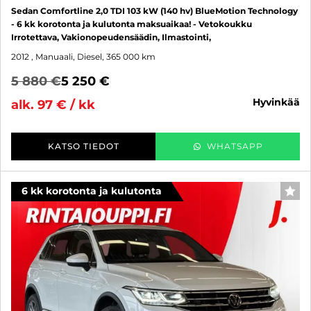
Sedan Comfortline 2,0 TDI 103 kW (140 hv) BlueMotion Technology
- 6 kk korotonta ja kulutonta maksuaikaa! - Vetokoukku
Irrotettava, Vakionopeudensäädin, Ilmastointi,
2012
, Manuaali, Diesel, 365 000 km
5 880 €
5 250 €
hyvinkää
alk. 97 € / kk
KATSO TIEDOT
WHATSAPP
6 kk korotonta ja kulutonta
SUO