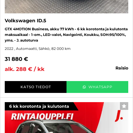
Volkswagen ID.5
GTX 4MOTION Business, akku 77 kWh - 6 kk korotonta ja kulutonta
maksuaikaa! - 1-om., LED-valot, Navigointi, Koukku, SOH:95/100%,
yms. - J. autoturva
2022
, Automaatti, Sähkö, 82 000 km
31 880 €
raisio
alk. 288 € / kk
KATSO TIEDOT
WHATSAPP
6 kk korotonta ja kulutonta
SUO