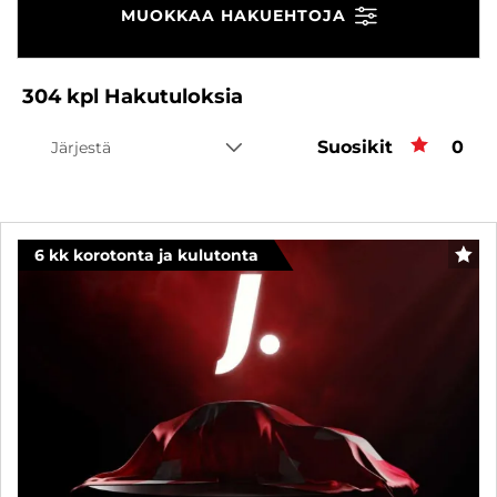
MUOKKAA HAKUEHTOJA
304
kpl
Hakutuloksia
Suosikit
Suos
0
Järjestä
6 kk korotonta ja kulutonta
SUO