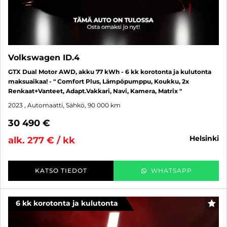
Volkswagen ID.4
GTX Dual Motor AWD, akku 77 kWh - 6 kk korotonta ja kulutonta
maksuaikaa! - " Comfort Plus, Lämpöpumppu, Koukku, 2x
Renkaat+Vanteet, Adapt.Vakkari, Navi, Kamera, Matrix "
2023
, Automaatti, Sähkö, 90 000 km
30 490 €
helsinki
alk. 277 € / kk
KATSO TIEDOT
WHATSAPP
6 kk korotonta ja kulutonta
SUO