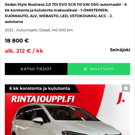
Sedan Style Business 2,0 TDI EVO SCR 110 kW DSG-automaatti - 6
kk korotonta ja kulutonta maksuaikaa! - 1-OMISTEINEN,
SUOMIAUTO, ALV, WEBASTO, LED, VETOKOUKKU, ACC - J.
autoturva
2022
, Automaatti, Diesel, 140 000 km
18 800 €
seinäjoki
alk. 212 € / kk
KATSO TIEDOT
WHATSAPP
6 kk korotonta ja kulutonta
SUO