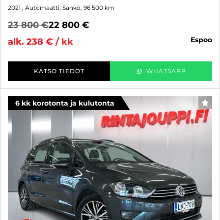
2021
, Automaatti, Sähkö, 96 500 km
23 800 €
22 800 €
espoo
alk. 238 € / kk
KATSO TIEDOT
WHATSAPP
6 kk korotonta ja kulutonta
SUO