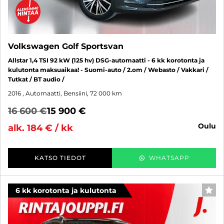
Volkswagen Golf Sportsvan
Allstar 1,4 TSI 92 kW (125 hv) DSG-automaatti - 6 kk korotonta ja
kulutonta maksuaikaa! - Suomi-auto / 2.om / Webasto / Vakkari /
Tutkat / BT audio /
2016
, Automaatti, Bensiini, 72 000 km
16 600 €
15 900 €
oulu
alk. 184 € / kk
KATSO TIEDOT
WHATSAPP
6 kk korotonta ja kulutonta
SUO