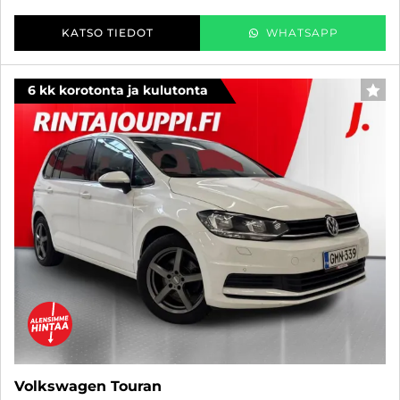
KATSO TIEDOT
WHATSAPP
6 kk korotonta ja kulutonta
SUO
Volkswagen Touran