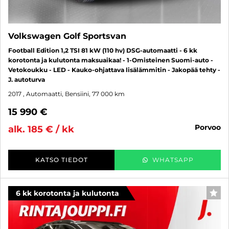
Volkswagen Golf Sportsvan
Football Edition 1,2 TSI 81 kW (110 hv) DSG-automaatti - 6 kk
korotonta ja kulutonta maksuaikaa! - 1-Omisteinen Suomi-auto -
Vetokoukku - LED - Kauko-ohjattava lisälämmitin - Jakopää tehty -
J. autoturva
2017
, Automaatti, Bensiini, 77 000 km
15 990 €
porvoo
alk. 185 € / kk
KATSO TIEDOT
WHATSAPP
6 kk korotonta ja kulutonta
SUO