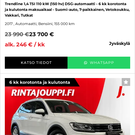
Trendline 1,4 TSI 110 kW (150 hv) DSG-automaatti - 6 kk korotonta
ja kulutonta maksuaikaa! - Suomi-auto, 7-paikkainen, Vetokoukku,
Vakkari, Tutkat
2017
, Automaatti, Bensiini, 155 000 km
23 990 €
23 700 €
jyväskylä
alk. 246 € / kk
KATSO TIEDOT
WHATSAPP
6 kk korotonta ja kulutonta
SUO