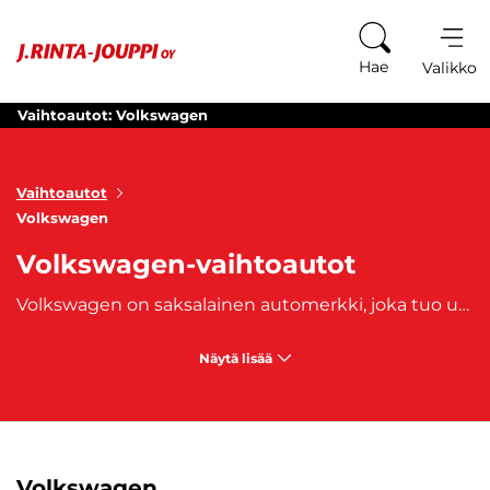
Siirry sisältöön
Hae
Valikko
Vaihtoautot: Volkswagen
Vaihtoautot
Volkswagen
Volkswagen-vaihtoautot
Volkswagen on saksalainen automerkki, joka tuo uusimmat innovaatiot ja laatuautot koko kansan ulottuville. Tuttavammin Volkkarina ja Volsuna tunnetun autonvalmistajan valikoimaan kuuluvat pakettiautot, kaupunkimaasturit, tila-autot ja henkilöautot. Volkswagen tuli tunnetuksi vuonna 1937 kansanautostaan VW Kuplasta ja valmistaa edelleen mm. klassikoksi muodostunutta
Näytä lisää
Volkswagen