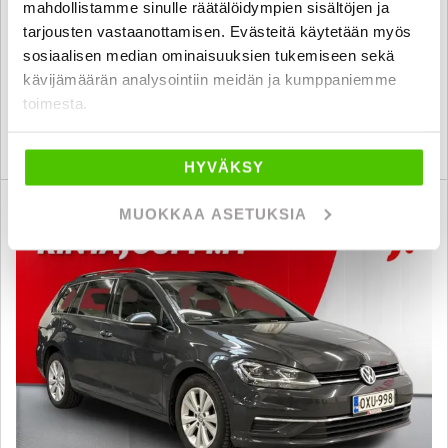
mahdollistamme sinulle räätälöidympien sisältöjen ja
2005
, Manuaali, Bensiini, 144 000 km
tarjousten vastaanottamisen. Evästeitä käytetään myös
3 880 €
sosiaalisen median ominaisuuksien tukemiseen sekä
kävijämäärän analysointiin meidän ja kumppaniemme
tampere
alk. 80 € / kk
toimesta.
KATSO TIEDOT
WHATSAPP
HYVÄKSY
6 kk korotonta ja kulutonta
MUOKKAA ASETUKSIA
SUO