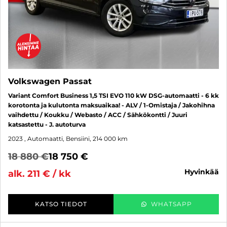
Volkswagen Passat
Variant Comfort Business 1,5 TSI EVO 110 kW DSG-automaatti - 6 kk
korotonta ja kulutonta maksuaikaa! - ALV / 1-Omistaja / Jakohihna
vaihdettu / Koukku / Webasto / ACC / Sähkökontti / Juuri
katsastettu - J. autoturva
2023
, Automaatti, Bensiini, 214 000 km
18 880 €
18 750 €
hyvinkää
alk. 211 € / kk
KATSO TIEDOT
WHATSAPP