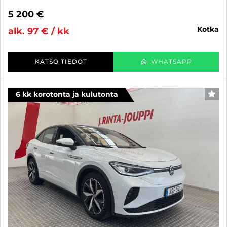
5 200 €
kotka
alk. 97 € / kk
KATSO TIEDOT
WHATSAPP
6 kk korotonta ja kulutonta
SUO