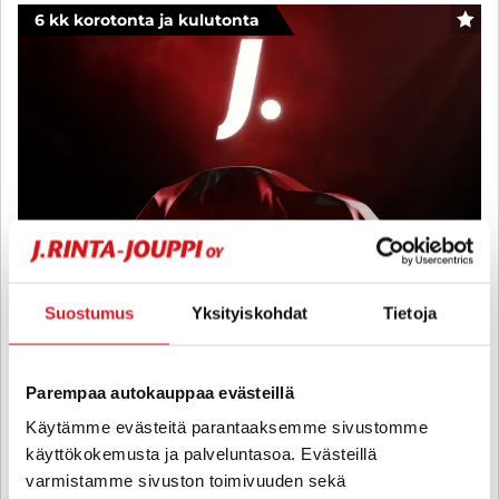
6 kk korotonta ja kulutonta
SUO
Suostumus
Yksityiskohdat
Tietoja
Volkswagen Polo
Parempaa autokauppaa evästeillä
1,2 47kW Firstline 5d - 6 kk korotonta ja kulutonta maksuaikaa! -
Käytämme evästeitä parantaaksemme sivustomme
Tulossa!, Täydellinen katsastushistoria, Kolmannelta omistajalta,
käyttökokemusta ja palveluntasoa. Evästeillä
Entisellä omistajalla 6 vuotta, Vähän ajettu, Taloudellinen, Lohko +
varmistamme sivuston toimivuuden sekä
sp, 2x renkaat