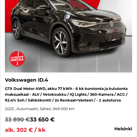
Volkswagen ID.4
GTX Dual Motor AWD, akku 77 kWh - 6 kk korotonta ja kulutonta
maksuaikaa! - ALV / Vetokoukku / IQ Lights / 360-Kamera / ACC /
92.4% Soh / Sähkökontti / 2x Renkaat+Vanteet / - J. autoturva
2023
, Automaatti, Sähkö, 949 000 km
33 890 €
33 650 €
helsinki
alk. 302 € / kk