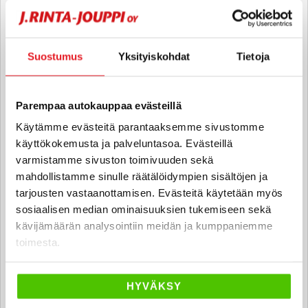
jaakko.jussila
@rintajouppi.fi
040 711 6185
Suostumus
Yksityiskohdat
Tietoja
Anton Hyytinen
Parempaa autokauppaa evästeillä
Automyyjä FI
Käytämme evästeitä parantaaksemme sivustomme
anton.hyytinen
@rintajouppi.fi
käyttökokemusta ja palveluntasoa. Evästeillä
varmistamme sivuston toimivuuden sekä
040 711 6183
mahdollistamme sinulle räätälöidympien sisältöjen ja
tarjousten vastaanottamisen. Evästeitä käytetään myös
sosiaalisen median ominaisuuksien tukemiseen sekä
Jesse Mäntylä
kävijämäärän analysointiin meidän ja kumppaniemme
toimesta.
Automyyjä FI | EN
jesse.mantyla
@rintajouppi.fi
HYVÄKSY
040 711 6180