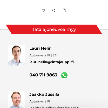
Tätä ajoneuvoa myy
Lauri Helin
Automyyjä FI | EN
lauri.helin
@rintajouppi.fi
040 711 9863
Jaakko Jussila
Automyyjä FI