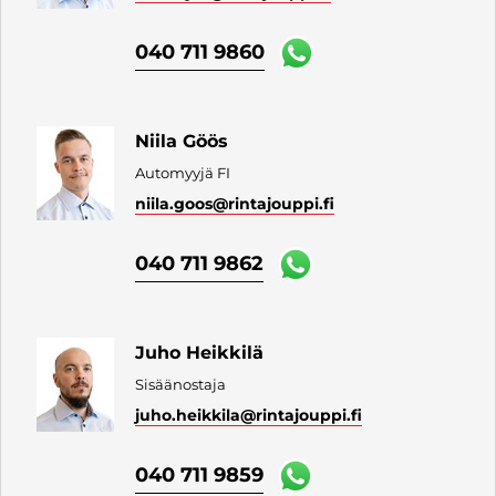
040 711 9860
Niila Göös
Automyyjä FI
niila.goos
@rintajouppi.fi
040 711 9862
Juho Heikkilä
Sisäänostaja
juho.heikkila
@rintajouppi.fi
040 711 9859