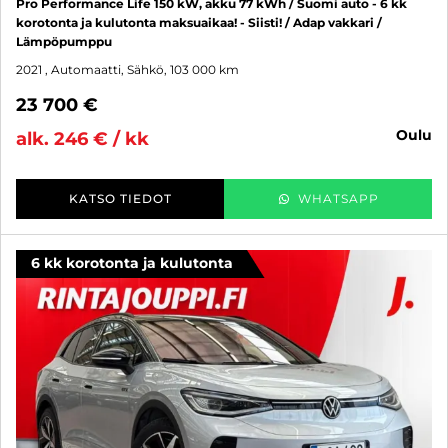
Pro Performance Life 150 kW, akku 77 kWh / Suomi auto - 6 kk
korotonta ja kulutonta maksuaikaa! - Siisti! / Adap vakkari /
Lämpöpumppu
2021
, Automaatti, Sähkö, 103 000 km
23 700 €
oulu
alk. 246 € / kk
KATSO TIEDOT
WHATSAPP
6 kk korotonta ja kulutonta