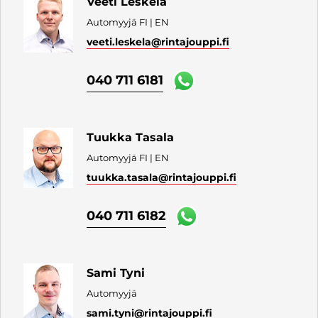
Veeti Leskelä
Automyyjä FI | EN
veeti.leskela
@rintajouppi.fi
040 711 6181
Tuukka Tasala
Automyyjä FI | EN
tuukka.tasala
@rintajouppi.fi
040 711 6182
Sami Tyni
Automyyjä
sami.tyni
@rintajouppi.fi