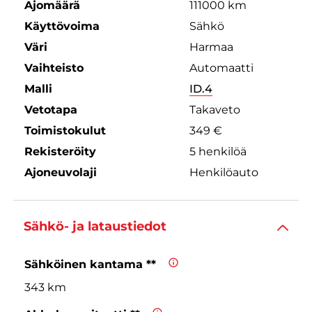
Ajomäärä
111000 km
Käyttövoima
Sähkö
Väri
Harmaa
Vaihteisto
Automaatti
Malli
ID.4
Vetotapa
Takaveto
Toimistokulut
349 €
Rekisteröity
5 henkilöä
Ajoneuvolaji
Henkilöauto
Sähkö- ja lataustiedot
Sähköinen kantama **
343 km