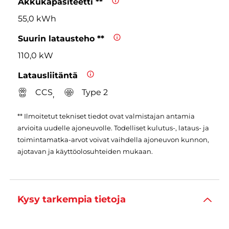
Akkukapasiteetti **
55,0 kWh
Suurin latausteho **
110,0 kW
Latausliitäntä
CCS
Type 2
,
** Ilmoitetut tekniset tiedot ovat valmistajan antamia
arvioita uudelle ajoneuvolle. Todelliset kulutus-, lataus- ja
toimintamatka-arvot voivat vaihdella ajoneuvon kunnon,
ajotavan ja käyttöolosuhteiden mukaan.
Kysy tarkempia tietoja