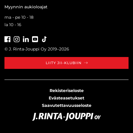
Myynnin aukioloajat
ma - pe 10 - 18
la 10 - 16
Facebook
Instagram
LinkedIn
Youtube
Tiktok
© J. Rinta-Jouppi Oy 2019–2026
LIITY JII-KLUBIIN
Rekisteriseloste
Evästeasetukset
Saavutettavuusseloste