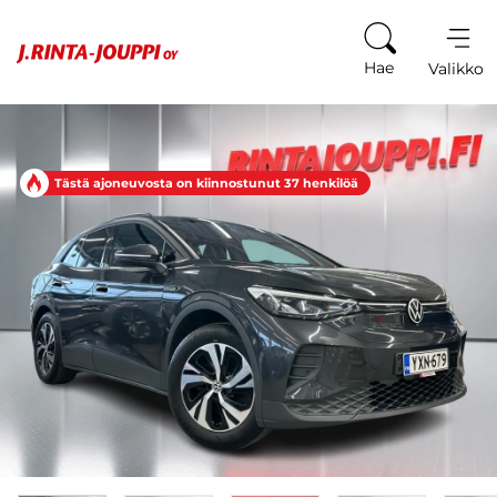
Siirry sisältöön
Hae
Valikko
Tästä ajoneuvosta on kiinnostunut 37 henkilöä