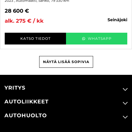
2023
, Automaatti, Sähkö, 79 330 km
28 600 €
seinäjoki
alk. 275 € / kk
KATSO TIEDOT
WHATSAPP
NÄYTÄ LISÄÄ SOPIVIA
YRITYS
AUTOLIIKKEET
AUTOHUOLTO