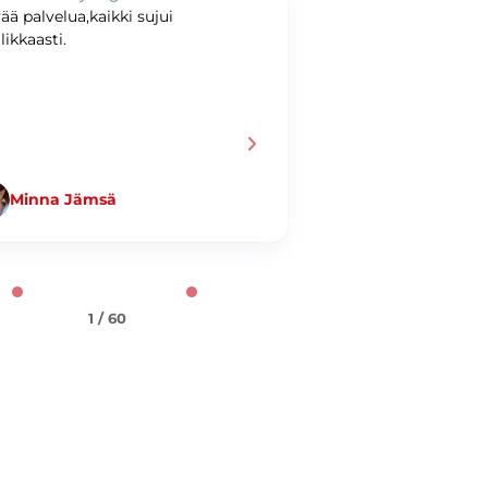
ää palvelua,kaikki sujui
Hyvää kaupankäynti
likkaasti.
Minna Jämsä
Jani Taiminen
1 / 60