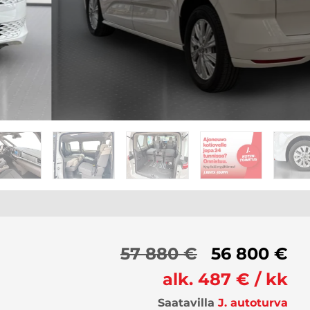
57 880 €
56 800 €
alk. 487 € / kk
Saatavilla
J. autoturva