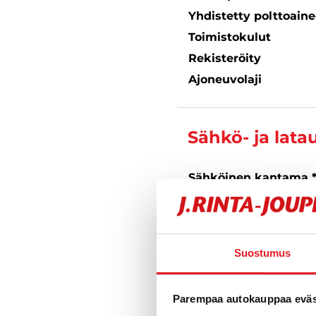
Yhdistetty polttoain
Toimistokulut
Rekisteröity
Ajoneuvolaji
Sähkö- ja lata
Sähköinen kantama 
Akkukapasiteetti **
Suurin latausteho **
Suostumus
Latausliitäntä
** Ilmoitetut tekniset tiedot
Parempaa autokauppaa eväst
toimintamatka-arvot voivat