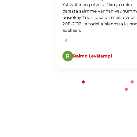
upilla oli sujuvaa ja
Ystävällinen palvelu. Niin ja mikä
ystävällinen ja
parasta saimme vanhan vaunum
antunteva. Asiat
uusiokäyttöön joka oli meillä vuos
ti ja
2011-2012, ja todella hienossa kunn
edelleen.
Raimo Levälampi
Page 1 of 60