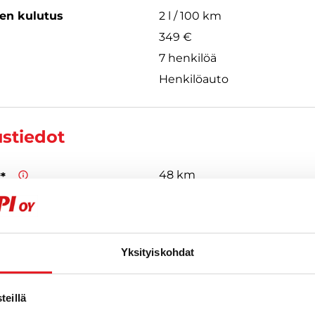
een kulutus
2 l / 100 km
349 €
7 henkilöä
Henkilöauto
ustiedot
48 km
**
13,0 kWh
3,6 kW
Yksityiskohdat
Type 2
 ovat valmistajan antamia arvioita uudelle ajoneuvolle. Todelliset kulu
eillä
 vaihdella ajoneuvon kunnon, ajotavan ja käyttöolosuhteiden mukaa