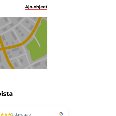
Ajo-ohjeet
pista
2 days ago
3 days ag