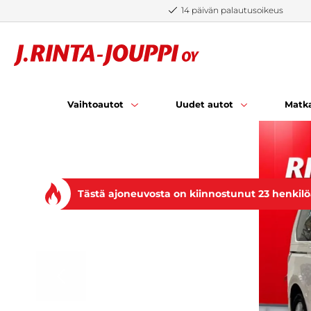
Siirry sisältöön
14 päivän palautusoikeus
Vaihtoautot
Uudet autot
Matka
Tästä ajoneuvosta on kiinnostunut 23 henkil
EDELLINEN