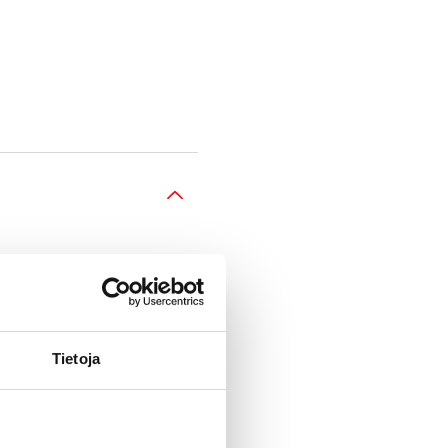
Tietoja
tus-, lataus- ja
n.