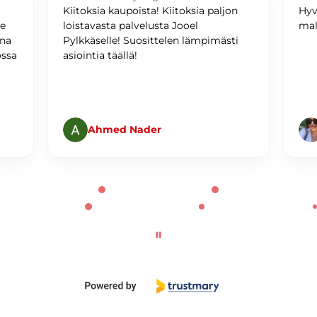
Kiitoksia kaupoista! Kiitoksia paljon
Hyv
me
loistavasta palvelusta Jooel
mal
ina
Pylkkäselle! Suosittelen lämpimästi
ossa
asiointia täällä!
Ahmed Nader