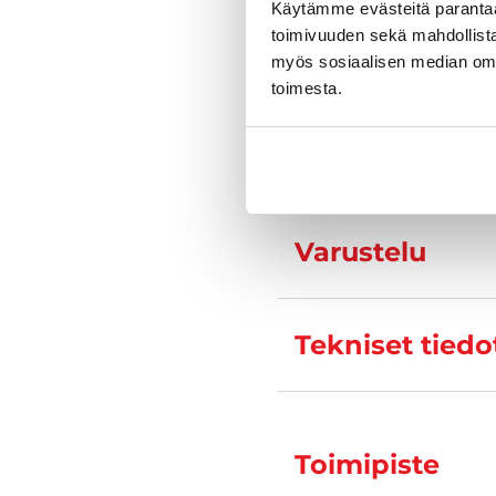
Käytämme evästeitä paranta
toimivuuden sekä mahdollista
myös sosiaalisen median om
Kysy tarkempia
toimesta.
Varustelu
Tekniset tiedo
Toimipiste