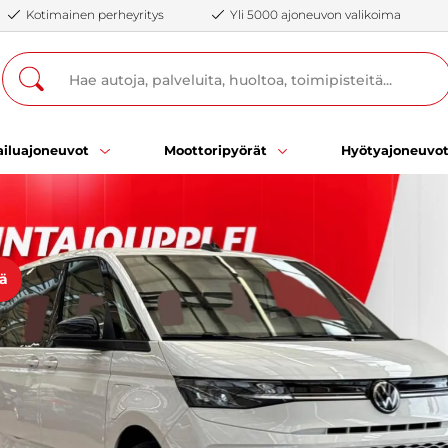
Kotimainen perheyritys
Yli 5000 ajoneuvon valikoima
iluajoneuvot
Moottoripyörät
Hyötyajoneuvo
öä