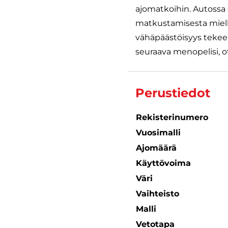
ajomatkoihin. Autossa o
matkustamisesta mielly
vähäpäästöisyys tekee 
seuraava menopelisi, ot
Perustiedot
Rekisterinumero
Vuosimalli
Ajomäärä
Käyttövoima
Väri
Vaihteisto
Malli
Vetotapa