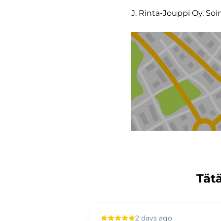
J. Rinta-Jouppi Oy, Soi
Tätä
 ago
2 days ago