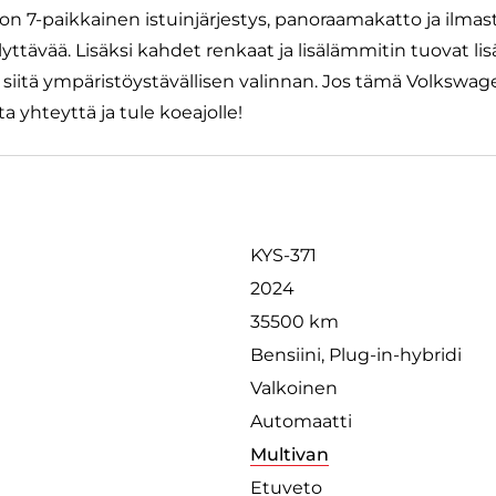
n 7-paikkainen istuinjärjestys, panoraamakatto ja ilmast
ttävää. Lisäksi kahdet renkaat ja lisälämmitin tuovat lis
siitä ympäristöystävällisen valinnan. Jos tämä Volkswagen
a yhteyttä ja tule koeajolle!
KYS-371
2024
35500 km
Bensiini, Plug-in-hybridi
Valkoinen
Automaatti
Multivan
Etuveto