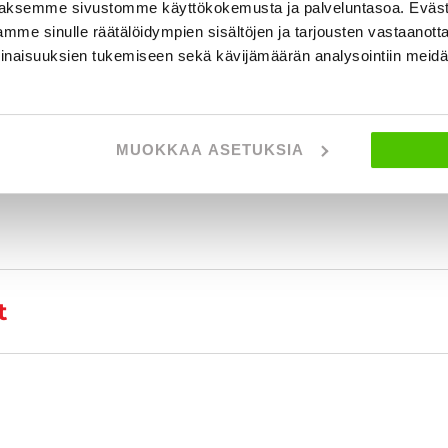
aksemme sivustomme käyttökokemusta ja palveluntasoa. Eväst
mme sinulle räätälöidympien sisältöjen ja tarjousten vastaanott
inaisuuksien tukemiseen sekä kävijämäärän analysointiin mei
 tietoja
MUOKKAA ASETUKSIA
t