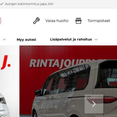
Autojen kotiintoimitus jopa 24h
Varaa huolto
Toimipisteet
t
Lisäpalvelut ja rahoitus
Myy autosi
SEURAAVA