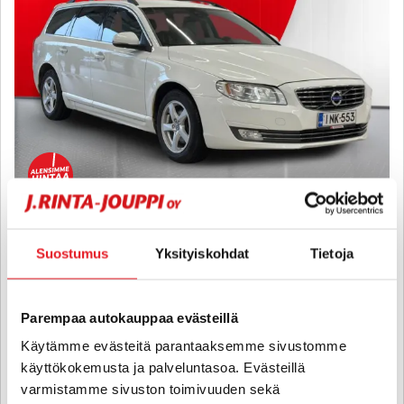
Volvo V70
Suostumus
Yksityiskohdat
Tietoja
D4 Momentum aut - 6 kk korotonta ja kulutonta maksuaikaa! -
Suomiauto, Webasto, Vetokoukku, Nahkasisusta, Vakionopeuden
säädin
Parempaa autokauppaa evästeillä
2014
, Automaatti, Diesel, 284 000 km
Käytämme evästeitä parantaaksemme sivustomme
11 890 €
11 300 €
käyttökokemusta ja palveluntasoa. Evästeillä
lappeenranta
alk. 140 € / kk
varmistamme sivuston toimivuuden sekä