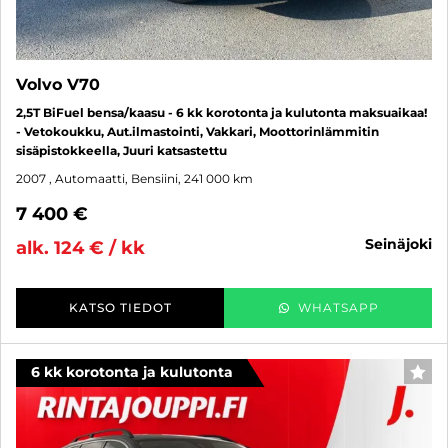
Volvo V70
2,5T BiFuel bensa/kaasu - 6 kk korotonta ja kulutonta maksuaikaa!
- Vetokoukku, Aut.ilmastointi, Vakkari, Moottorinlämmitin
sisäpistokkeella, Juuri katsastettu
2007
, Automaatti, Bensiini, 241 000 km
7 400 €
seinäjoki
alk. 124 € / kk
KATSO TIEDOT
WHATSAPP
6 kk korotonta ja kulutonta
SUO