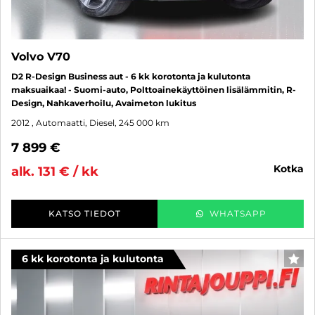
Volvo V70
D2 R-Design Business aut - 6 kk korotonta ja kulutonta
maksuaikaa! - Suomi-auto, Polttoainekäyttöinen lisälämmitin, R-
Design, Nahkaverhoilu, Avaimeton lukitus
2012
, Automaatti, Diesel, 245 000 km
7 899 €
kotka
alk. 131 € / kk
KATSO TIEDOT
WHATSAPP
6 kk korotonta ja kulutonta
SUO