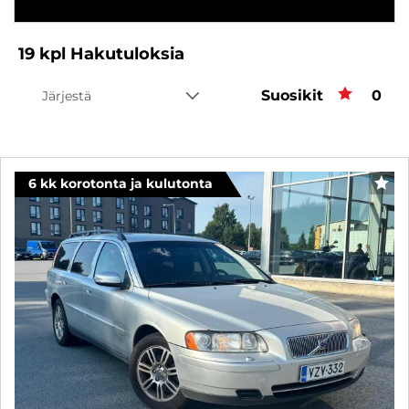
19
kpl
Hakutuloksia
Suosikit
Suos
0
Järjestä
6 kk korotonta ja kulutonta
SUO