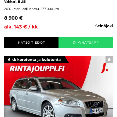
Vakkari, BLIS!
2010
, Manuaali, Kaasu, 277 000 km
8 900 €
seinäjoki
alk. 143 € / kk
KATSO TIEDOT
WHATSAPP
6 kk korotonta ja kulutonta
SUO