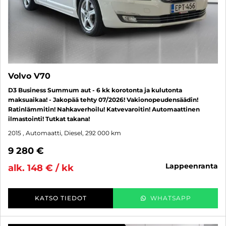
Volvo V70
D3 Business Summum aut - 6 kk korotonta ja kulutonta
maksuaikaa! - Jakopää tehty 07/2026! Vakionopeudensäädin!
Ratinlämmitin! Nahkaverhoilu! Katvevaroitin! Automaattinen
ilmastointi! Tutkat takana!
2015
, Automaatti, Diesel, 292 000 km
9 280 €
lappeenranta
alk. 148 € / kk
KATSO TIEDOT
WHATSAPP