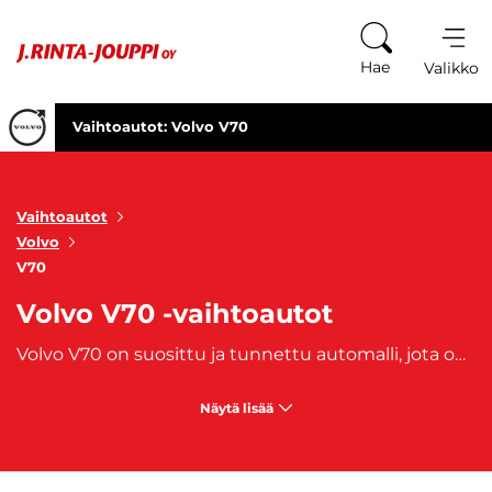
Siirry sisältöön
Hae
Valikko
Vaihtoautot: Volvo V70
Vaihtoautot
Volvo
V70
Volvo V70 -vaihtoautot
Volvo V70 on suosittu ja tunnettu automalli, jota on valmistettu vuosien 1996 ja 2016 välillä. Se on farmariauto, joka sopii matkalle kuin matkalle, ja on parhaimmillaan matka-ajossa. Tilava tavaratila takaa myös sen, että tavaraa mahtuu mukaan pidemmällekkin matkalle. Vuosien saatossa V70:stä on luotu kaksi päivitettyä sukupolvea, vuosina 2000 ja 2007, jolloin automalli koki selkeät muutokset ulkonäköönsä, säilyttäen kuitenkin klassikkoon kuuluvan arvokkuutensa.
Näytä lisää