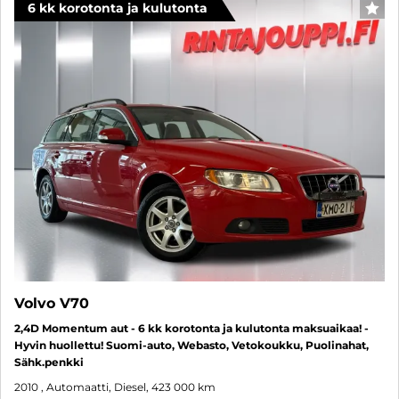
6 kk korotonta ja kulutonta
SUO
Volvo V70
2,4D Momentum aut - 6 kk korotonta ja kulutonta maksuaikaa! -
Hyvin huollettu! Suomi-auto, Webasto, Vetokoukku, Puolinahat,
Sähk.penkki
2010
, Automaatti, Diesel, 423 000 km