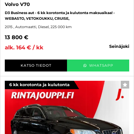
Volvo V70
D3 Business aut - 6 kk korotonta ja kulutonta maksuaikaa! -
WEBASTO, VETOKOUKKU, CRUISE,
2015
, Automaatti, Diesel, 225 000 km
13 800 €
seinäjoki
alk. 164 € / kk
KATSO TIEDOT
WHATSAPP
6 kk korotonta ja kulutonta
SUO