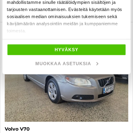
mahdollistamme sinulle räätälöidympien sisältöjen ja
tarjousten vastaanottamisen. Evästeitä käytetään myös
KATSO TIEDOT
WHATSAPP
sosiaalisen median ominaisuuksien tukemiseen sekä
kävijämäärän analysointiin meidän ja kumppaniemme
6 kk korotonta ja kulutonta
toimesta.
SUO
HYVÄKSY
MUOKKAA ASETUKSIA
Volvo V70