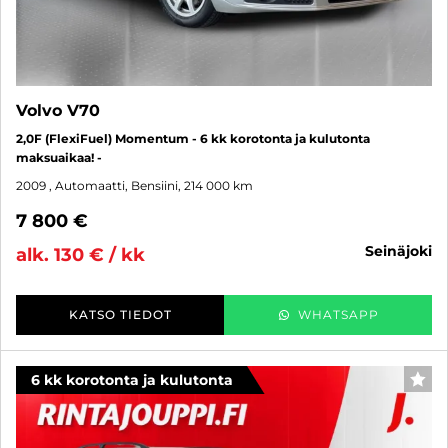
Volvo V70
2,0F (FlexiFuel) Momentum - 6 kk korotonta ja kulutonta
maksuaikaa! -
2009
, Automaatti, Bensiini, 214 000 km
7 800 €
seinäjoki
alk. 130 € / kk
KATSO TIEDOT
WHATSAPP
6 kk korotonta ja kulutonta
SUO