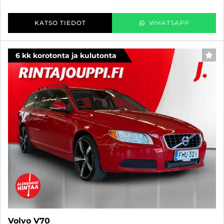
KATSO TIEDOT
WHATSAPP
6 kk korotonta ja kulutonta
SUO
Volvo V70