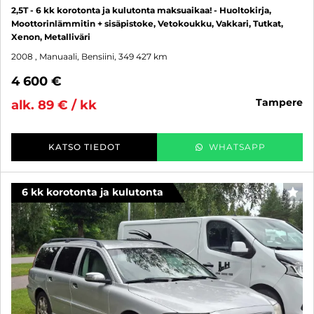
2,5T - 6 kk korotonta ja kulutonta maksuaikaa! - Huoltokirja,
Moottorinlämmitin + sisäpistoke, Vetokoukku, Vakkari, Tutkat,
Xenon, Metalliväri
2008
, Manuaali, Bensiini, 349 427 km
4 600 €
tampere
alk. 89 € / kk
KATSO TIEDOT
WHATSAPP
6 kk korotonta ja kulutonta
SUO