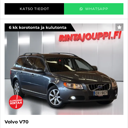
KATSO TIEDOT
WHATSAPP
6 kk korotonta ja kulutonta
SUO
Volvo V70