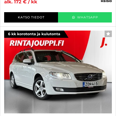
raisio
alk. 172 € / kk
KATSO TIEDOT
WHATSAPP
6 kk korotonta ja kulutonta
SUO