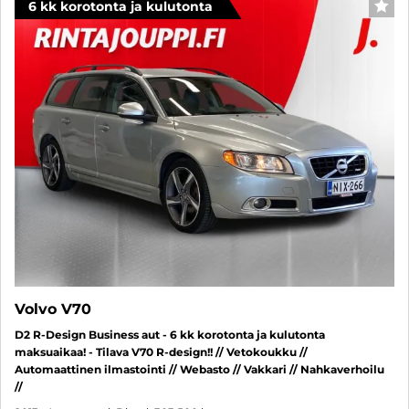
6 kk korotonta ja kulutonta
SUO
Volvo V70
D2 R-Design Business aut - 6 kk korotonta ja kulutonta
maksuaikaa! - Tilava V70 R-design!! // Vetokoukku //
Automaattinen ilmastointi // Webasto // Vakkari // Nahkaverhoilu
//