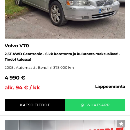
Volvo V70
2,5T AWD Geartronic - 6 kk korotonta ja kulutonta maksuaikaa! -
Tiedot tulossa!
2005
, Automaatti, Bensiini, 375 000 km
4 990 €
lappeenranta
alk. 94 € / kk
KATSO TIEDOT
WHATSAPP
SUO