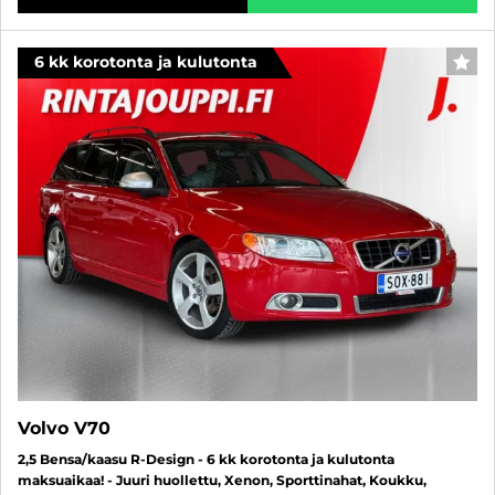
6 kk korotonta ja kulutonta
SUO
Volvo V70
2,5 Bensa/kaasu R-Design - 6 kk korotonta ja kulutonta
maksuaikaa! - Juuri huollettu, Xenon, Sporttinahat, Koukku,