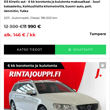
D3 Kinetic aut - 6 kk korotonta ja kulutonta maksuaikaa! - Juuri
katsastettu, Kohtuullisilla kilometreillä, Suomi-auto, polt.
lämmitin, Tutka
2011
, Automaatti, Diesel, 196 000 km
12 300 €
11 990 €
tampere
alk. 146 € / kk
KATSO TIEDOT
WHATSAPP
6 kk korotonta ja kulutonta
SUO