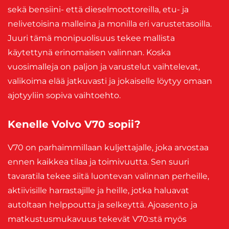
sekä bensiini- että dieselmoottoreilla, etu- ja
nelivetoisina malleina ja monilla eri varustetasoilla.
Juuri tämä monipuolisuus tekee mallista
käytettynä erinomaisen valinnan. Koska
vuosimalleja on paljon ja varustelut vaihtelevat,
valikoima elää jatkuvasti ja jokaiselle löytyy omaan
ajotyyliin sopiva vaihtoehto.
Kenelle Volvo V70 sopii?
V70 on parhaimmillaan kuljettajalle, joka arvostaa
ennen kaikkea tilaa ja toimivuutta. Sen suuri
tavaratila tekee siitä luontevan valinnan perheille,
aktiivisille harrastajille ja heille, jotka haluavat
autoltaan helppoutta ja selkeyttä. Ajoasento ja
matkustusmukavuus tekevät V70:stä myös