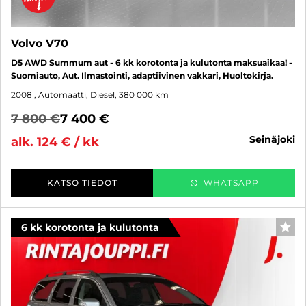
Volvo V70
D5 AWD Summum aut - 6 kk korotonta ja kulutonta maksuaikaa! -
Suomiauto, Aut. Ilmastointi, adaptiivinen vakkari, Huoltokirja.
2008
, Automaatti, Diesel, 380 000 km
7 800 €
7 400 €
seinäjoki
alk. 124 € / kk
KATSO TIEDOT
WHATSAPP
6 kk korotonta ja kulutonta
SUO