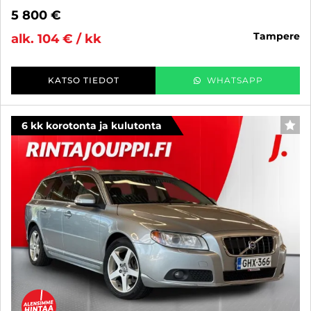
5 800 €
tampere
alk. 104 € / kk
KATSO TIEDOT
WHATSAPP
6 kk korotonta ja kulutonta
SUO