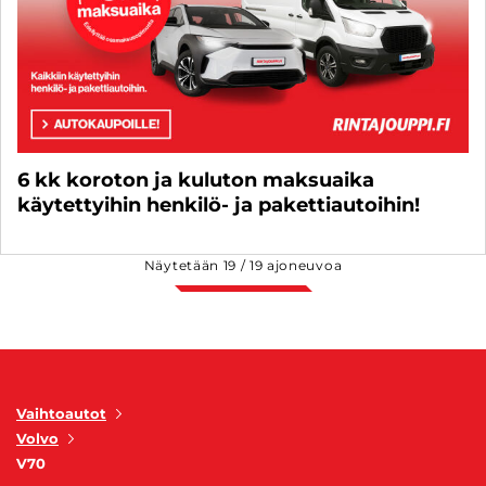
6 kk koroton ja kuluton maksuaika
käytettyihin henkilö- ja pakettiautoihin!
Näytetään
19
/
19
ajoneuvoa
Vaihtoautot
Volvo
V70