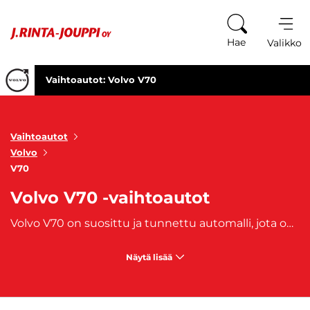
Siirry sisältöön
Hae
Valikko
Vaihtoautot: Volvo V70
Vaihtoautot
Volvo
V70
Volvo V70 -vaihtoautot
Volvo V70 on suosittu ja tunnettu automalli, jota on valmistettu vuosien 1996 ja 2016 välillä. Se on farmariauto, joka sopii matkalle kuin matkalle, ja on parhaimmillaan matka-ajossa. Tilava tavaratila takaa myös sen, että tavaraa mahtuu mukaan pidemmällekkin matkalle. Vuosien saatossa V70:stä on luotu kaksi päivitettyä sukupolvea, vuosina 2000 ja 2007, jolloin automalli koki selkeät muutokset ulkonäköönsä, säilyttäen kuitenkin klassikkoon kuuluvan arvokkuutensa.
Näytä lisää