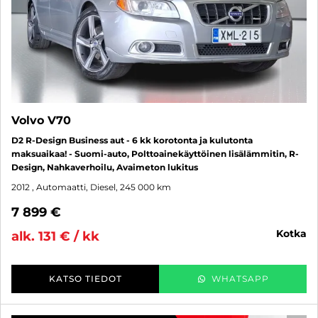
Volvo V70
D2 R-Design Business aut - 6 kk korotonta ja kulutonta
maksuaikaa! - Suomi-auto, Polttoainekäyttöinen lisälämmitin, R-
Design, Nahkaverhoilu, Avaimeton lukitus
2012
, Automaatti, Diesel, 245 000 km
7 899 €
kotka
alk. 131 € / kk
KATSO TIEDOT
WHATSAPP