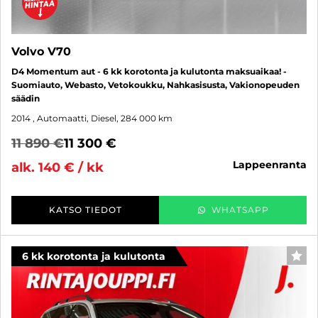
Volvo V70
D4 Momentum aut - 6 kk korotonta ja kulutonta maksuaikaa! -
Suomiauto, Webasto, Vetokoukku, Nahkasisusta, Vakionopeuden
säädin
2014
, Automaatti, Diesel, 284 000 km
11 890 €
11 300 €
lappeenranta
alk. 140 € / kk
KATSO TIEDOT
WHATSAPP
6 kk korotonta ja kulutonta
SUO