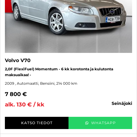
Volvo V70
2,0F (FlexiFuel) Momentum - 6 kk korotonta ja kulutonta
maksuaikaa! -
2009
, Automaatti, Bensiini, 214 000 km
7 800 €
seinäjoki
alk. 130 € / kk
KATSO TIEDOT
WHATSAPP