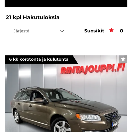
21
kpl
Hakutuloksia
Suosikit
Suos
0
Järjestä
6 kk korotonta ja kulutonta
SUO