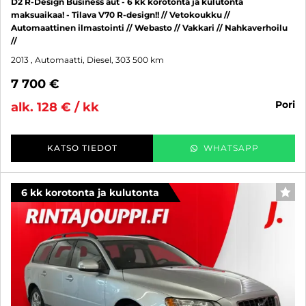
D2 R-Design Business aut - 6 kk korotonta ja kulutonta
maksuaikaa! - Tilava V70 R-design!! // Vetokoukku //
Automaattinen ilmastointi // Webasto // Vakkari // Nahkaverhoilu
//
2013
, Automaatti, Diesel, 303 500 km
7 700 €
pori
alk. 128 € / kk
KATSO TIEDOT
WHATSAPP
6 kk korotonta ja kulutonta
SUO