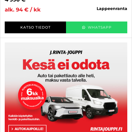
lappeenranta
alk. 94 € / kk
KATSO TIEDOT
WHATSAPP