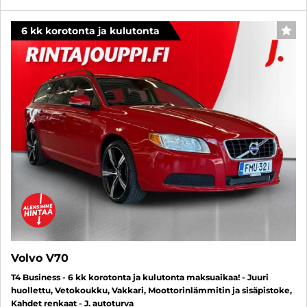
6 kk korotonta ja kulutonta
SUO
Volvo V70
T4 Business - 6 kk korotonta ja kulutonta maksuaikaa! - Juuri
huollettu, Vetokoukku, Vakkari, Moottorinlämmitin ja sisäpistoke,
Kahdet renkaat - J. autoturva