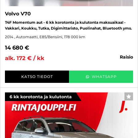
Volvo V70
T4F Momentum aut - 6 kk korotonta ja kulutonta maksuaikaa! -
Vakkari, Koukku, Tutka, Digimittaristo, Puolinahat, Bluetooth yms.
2014
, Automaatti, E85/Bensiini, 178 000 km
14 680 €
raisio
alk. 172 € / kk
KATSO TIEDOT
WHATSAPP
6 kk korotonta ja kulutonta
SUO