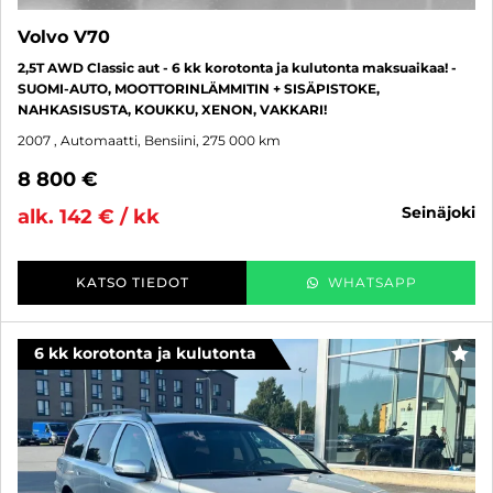
Volvo V70
2,5T AWD Classic aut - 6 kk korotonta ja kulutonta maksuaikaa! -
SUOMI-AUTO, MOOTTORINLÄMMITIN + SISÄPISTOKE,
NAHKASISUSTA, KOUKKU, XENON, VAKKARI!
2007
, Automaatti, Bensiini, 275 000 km
8 800 €
seinäjoki
alk. 142 € / kk
KATSO TIEDOT
WHATSAPP
6 kk korotonta ja kulutonta
SUO