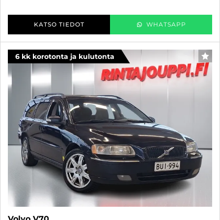
KATSO TIEDOT
WHATSAPP
6 kk korotonta ja kulutonta
SUO
Volvo V70