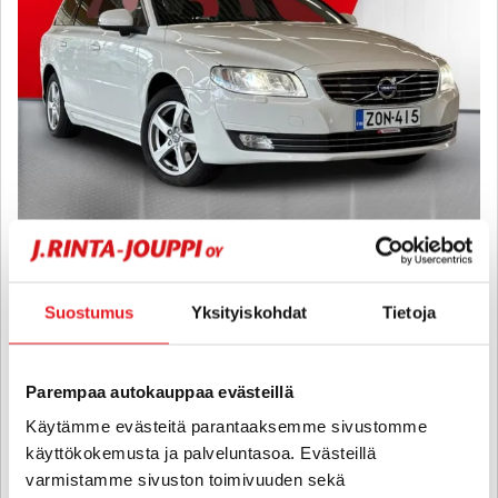
Volvo V70
D3 Business aut - 6 kk korotonta ja kulutonta maksuaikaa! -
Suostumus
Yksityiskohdat
Tietoja
WEBASTO, VETOKOUKKU, CRUISE,
2015
, Automaatti, Diesel, 225 000 km
Parempaa autokauppaa evästeillä
13 800 €
Käytämme evästeitä parantaaksemme sivustomme
seinäjoki
alk. 164 € / kk
käyttökokemusta ja palveluntasoa. Evästeillä
varmistamme sivuston toimivuuden sekä