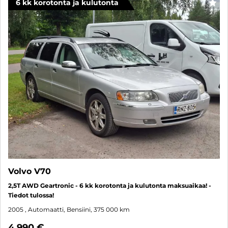
6 kk korotonta ja kulutonta
SUO
Volvo V70
2,5T AWD Geartronic - 6 kk korotonta ja kulutonta maksuaikaa! -
Tiedot tulossa!
2005
, Automaatti, Bensiini, 375 000 km
4 990 €