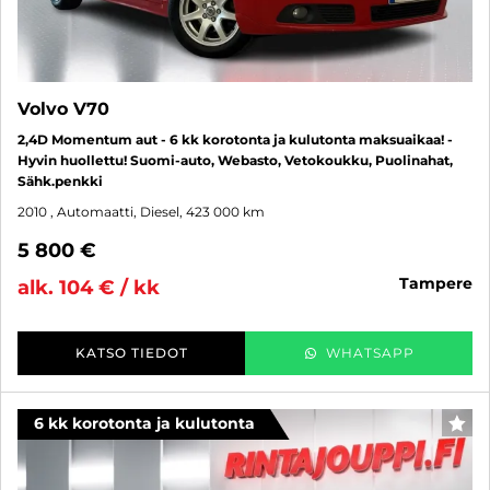
Volvo V70
2,4D Momentum aut - 6 kk korotonta ja kulutonta maksuaikaa! -
Hyvin huollettu! Suomi-auto, Webasto, Vetokoukku, Puolinahat,
Sähk.penkki
2010
, Automaatti, Diesel, 423 000 km
5 800 €
tampere
alk. 104 € / kk
KATSO TIEDOT
WHATSAPP
6 kk korotonta ja kulutonta
SUO