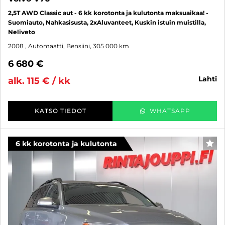
2,5T AWD Classic aut - 6 kk korotonta ja kulutonta maksuaikaa! -
Suomiauto, Nahkasisusta, 2xAluvanteet, Kuskin istuin muistilla,
Neliveto
2008
, Automaatti, Bensiini, 305 000 km
6 680 €
lahti
alk. 115 € / kk
KATSO TIEDOT
WHATSAPP
6 kk korotonta ja kulutonta
SUO