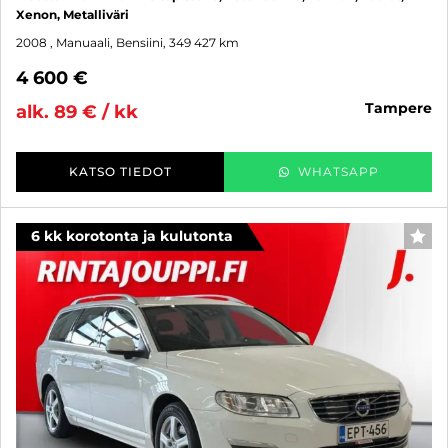
Xenon, Metalliväri
2008
, Manuaali, Bensiini, 349 427 km
4 600 €
tampere
alk. 89 € / kk
KATSO TIEDOT
WHATSAPP
6 kk korotonta ja kulutonta
SUO