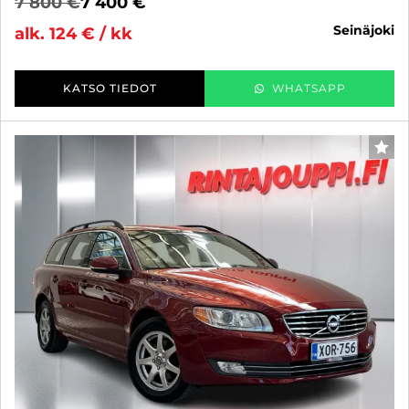
7 800 €
7 400 €
seinäjoki
alk. 124 € / kk
KATSO TIEDOT
WHATSAPP
SUO