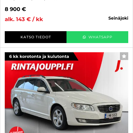
8 900 €
seinäjoki
alk. 143 € / kk
KATSO TIEDOT
WHATSAPP
6 kk korotonta ja kulutonta
SUO