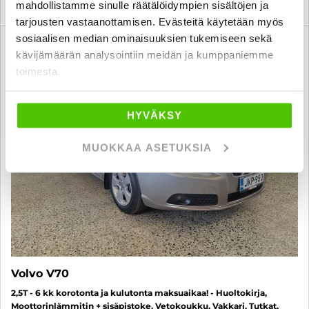
KATSO TIEDOT
WHATSAPP
mahdollistamme sinulle räätälöidympien sisältöjen ja
tarjousten vastaanottamisen. Evästeitä käytetään myös
sosiaalisen median ominaisuuksien tukemiseen sekä
6 kk korotonta ja kulutonta
SUO
kävijämäärän analysointiin meidän ja kumppaniemme
toimesta.
HYVÄKSY
MUOKKAA ASETUKSIA
Volvo V70
2,5T - 6 kk korotonta ja kulutonta maksuaikaa! - Huoltokirja,
Moottorinlämmitin + sisäpistoke, Vetokoukku, Vakkari, Tutkat,