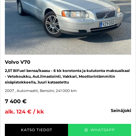
Volvo V70
2,5T BiFuel bensa/kaasu - 6 kk korotonta ja kulutonta maksuaikaa!
- Vetokoukku, Aut.ilmastointi, Vakkari, Moottorinlämmitin
sisäpistokkeella, Juuri katsastettu
2007
, Automaatti, Bensiini, 241 000 km
7 400 €
seinäjoki
alk. 124 € / kk
KATSO TIEDOT
WHATSAPP