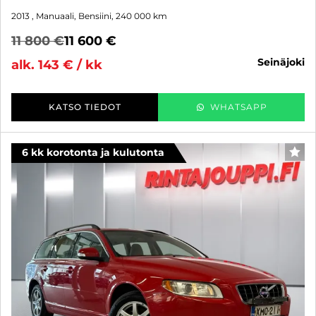
2013
, Manuaali, Bensiini, 240 000 km
11 800 €
11 600 €
seinäjoki
alk. 143 € / kk
KATSO TIEDOT
WHATSAPP
6 kk korotonta ja kulutonta
SUO