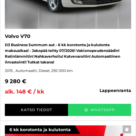
Volvo V70
D3 Business Summum aut - 6 kk korotonta ja kulutonta
maksuaikaa! - Jakopää tehty 07/2026! Vakionopeudensäädin!
Ratinlämmitin! Nahkaverhoilu! Katvevaroitin! Automaattinen
ilmastointi! Tutkat takana!
2015
, Automaatti, Diesel, 292 000 km
9 280 €
lappeenranta
alk. 148 € / kk
KATSO TIEDOT
WHATSAPP
6 kk korotonta ja kulutonta
SUO