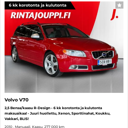
6 kk korotonta ja kulutonta
SUO
Volvo V70
2,5 Bensa/kaasu R-Design - 6 kk korotonta ja kulutonta
maksuaikaa! - Juuri huollettu, Xenon, Sporttinahat, Koukku,
Vakkari, BLIS!
2010
, Manuaali, Kaasu, 277 000 km