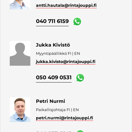
antti.hautala
@rintajouppi.fi
040 711 6159
Jukka Kivistö
Myyntipäällikkö FI | EN
jukka.kivisto
@rintajouppi.fi
050 409 0531
Petri Nurmi
Paikallisjohtaja FI | EN
petri.nurmi
@rintajouppi.fi