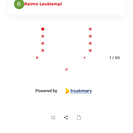
Raimo Levälampi
Page 1 of 60
1 / 60