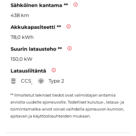
Sähköinen kantama **
438 km
Akkukapasiteetti **
78,0 kWh
Suurin latausteho **
150,0 kW
Latausliitäntä
CCS
Type 2
,
** Ilmoitetut tekniset tiedot ovat valmistajan antamia
arvioita uudelle ajoneuvolle. Todelliset kulutus-, lataus- ja
toimintamatka-arvot voivat vaihdella ajoneuvon kunnon,
ajotavan ja käyttöolosuhteiden mukaan.