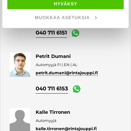
Kasper Pihlström
HYVÄKSY
Automyyjä
kasper.pihlstrom
@rintajouppi.fi
MUOKKAA ASETUKSIA
040 711 6151
Petrit Dumani
Automyyjä FI | EN | AL
petrit.dumani
@rintajouppi.fi
040 711 6153
Kalle Tirronen
Automyyjä
kalle.tirronen
@rintajouppi.fi