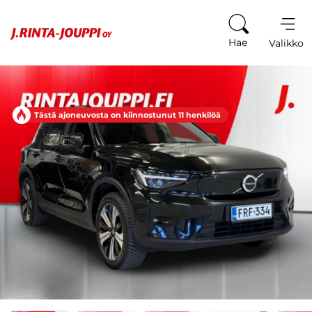
Siirry sisältöön
Hae
Valikko
Tästä ajoneuvosta on kiinnostunut 11 henkilöä