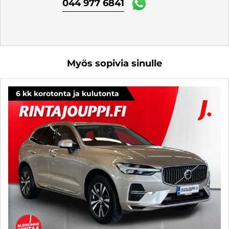
044 977 6841
Myös sopivia sinulle
6 kk korotonta ja kulutonta