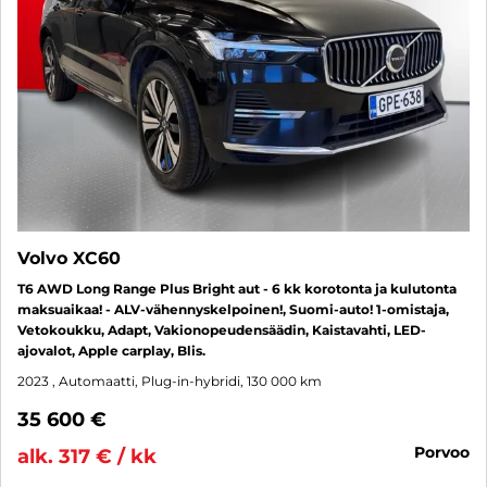
Volvo XC60
T6 AWD Long Range Plus Bright aut - 6 kk korotonta ja kulutonta
maksuaikaa! - ALV-vähennyskelpoinen!, Suomi-auto! 1-omistaja,
Vetokoukku, Adapt, Vakionopeudensäädin, Kaistavahti, LED-
ajovalot, Apple carplay, Blis.
2023
, Automaatti, Plug-in-hybridi, 130 000 km
35 600 €
porvoo
alk. 317 € / kk