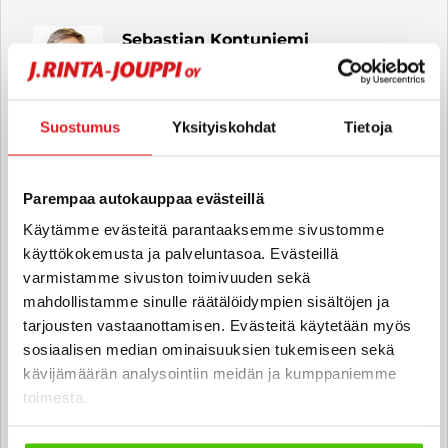
Sebastian Kontuniemi
Automyyjä FI | SV | EN
sebastian.kontuniemi
@rintajouppi.fi
Suostumus
Yksityiskohdat
Tietoja
040 711 6154
Parempaa autokauppaa evästeillä
Käytämme evästeitä parantaaksemme sivustomme
käyttökokemusta ja palveluntasoa. Evästeillä
Jahesh Amiri
varmistamme sivuston toimivuuden sekä
Automyyjä
mahdollistamme sinulle räätälöidympien sisältöjen ja
jahesh.amiri
@rintajouppi.fi
tarjousten vastaanottamisen. Evästeitä käytetään myös
sosiaalisen median ominaisuuksien tukemiseen sekä
040 711 6155
kävijämäärän analysointiin meidän ja kumppaniemme
toimesta.