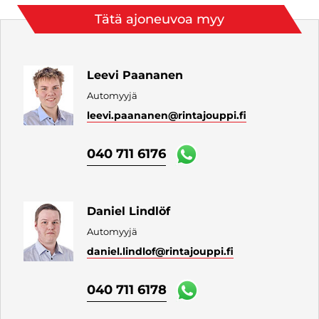
Tätä ajoneuvoa myy
Leevi Paananen
Automyyjä
leevi.paananen
@rintajouppi.fi
040 711 6176
Daniel Lindlöf
Automyyjä
daniel.lindlof
@rintajouppi.fi
040 711 6178