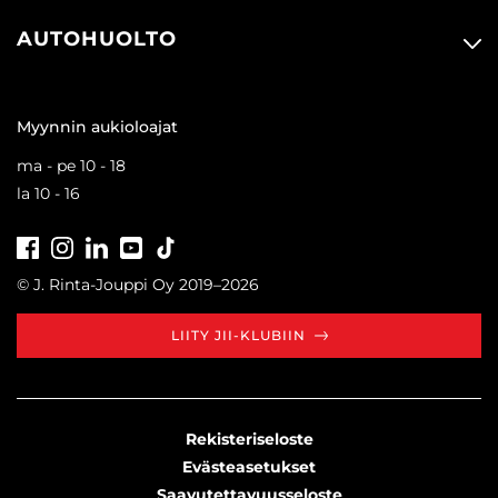
AUTOHUOLTO
Myynnin aukioloajat
ma - pe 10 - 18
la 10 - 16
Facebook
Instagram
LinkedIn
Youtube
Tiktok
© J. Rinta-Jouppi Oy 2019–2026
LIITY JII-KLUBIIN
Rekisteriseloste
Evästeasetukset
Saavutettavuusseloste