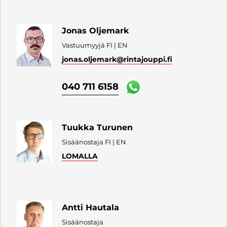
Jonas Oljemark
Vastuumyyjä FI | EN
jonas.oljemark
@rintajouppi.fi
040 711 6158
Tuukka Turunen
Sisäänostaja FI | EN
LOMALLA
Antti Hautala
Sisäänostaja