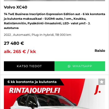
Volvo XC40
T4 TwE Business Inscription Expression Edition aut - 6 kk korotonta
ja kulutonta maksuaikaa! - SUOMI-auto, 1 om., Koukku,
Ratinlämmitin, Pysäköinti-ilmastointi, LED- valot ym!! - J.
autoturva
2022
, Automaatti, Plug-in-hybridi, 118 000 km
27 480 €
raisio
alk. 265 € / kk
KATSO TIEDOT
WHATSAPP
6 kk korotonta ja kulutonta
SUO