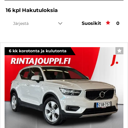
16
kpl
Hakutuloksia
Suosikit
Suos
0
Järjestä
6 kk korotonta ja kulutonta
SUO