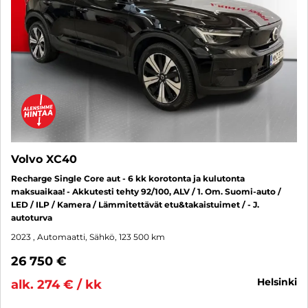
Volvo XC40
Recharge Single Core aut - 6 kk korotonta ja kulutonta
maksuaikaa! - Akkutesti tehty 92/100, ALV / 1. Om. Suomi-auto /
LED / ILP / Kamera / Lämmitettävät etu&takaistuimet / - J.
autoturva
2023
, Automaatti, Sähkö, 123 500 km
26 750 €
helsinki
alk. 274 € / kk