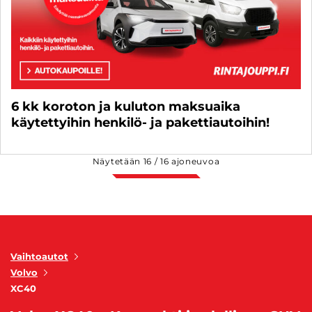
6 kk koroton ja kuluton maksuaika
käytettyihin henkilö- ja pakettiautoihin!
Näytetään
16
/
16
ajoneuvoa
Vaihtoautot
Volvo
XC40