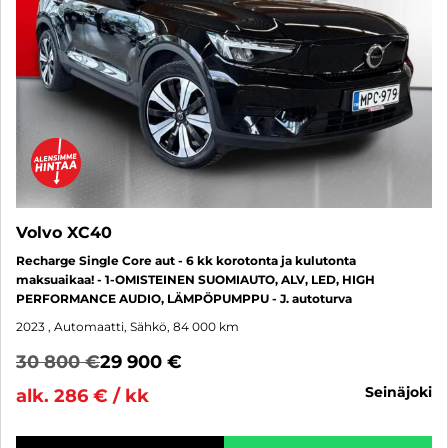
Volvo XC40
Recharge Single Core aut - 6 kk korotonta ja kulutonta
maksuaikaa! - 1-OMISTEINEN SUOMIAUTO, ALV, LED, HIGH
PERFORMANCE AUDIO, LÄMPÖPUMPPU - J. autoturva
2023
, Automaatti, Sähkö, 84 000 km
30 800 €
29 900 €
seinäjoki
alk. 286 € / kk