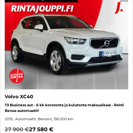
SUO
Volvo XC40
T3 Business aut - 6 kk korotonta ja kulutonta maksuaikaa! - Rehti
Bensa-automaatti!
2019
, Automaatti, Bensiini, 136 000 km
27 900 €
27 580 €