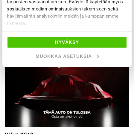
tarjousten vastaanottamisen. Evästeitä käytetään myös
sosiaalisen median ominaisuuksien tukemiseen sekä
kävijämäärän analysointiin meidän ja kumppaniemme
KATSO TIEDOT
WHATSAPP
toimesta.
6 kk korotonta ja kulutonta
SUO
HYVÄKSY
MUOKKAA ASETUKSIA