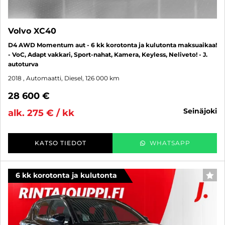
Volvo XC40
D4 AWD Momentum aut - 6 kk korotonta ja kulutonta maksuaikaa!
- VoC, Adapt vakkari, Sport-nahat, Kamera, Keyless, Neliveto! - J.
autoturva
2018
, Automaatti, Diesel, 126 000 km
28 600 €
seinäjoki
alk. 275 € / kk
KATSO TIEDOT
WHATSAPP
6 kk korotonta ja kulutonta
SUO