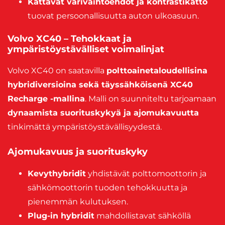
Kattavat värivaihtoehdot ja kontrastikatto
tuovat persoonallisuutta auton ulkoasuun.
Volvo XC40 – Tehokkaat ja
ympäristöystävälliset voimalinjat
Volvo XC40 on saatavilla
polttoainetaloudellisina
hybridiversioina sekä täyssähköisenä XC40
Recharge -mallina
. Malli on suunniteltu tarjoamaan
dynaamista suorituskykyä ja ajomukavuutta
tinkimättä ympäristöystävällisyydestä.
Ajomukavuus ja suorituskyky
Kevythybridit
yhdistävät polttomoottorin ja
sähkömoottorin tuoden tehokkuutta ja
pienemmän kulutuksen.
Plug-in hybridit
mahdollistavat sähköllä