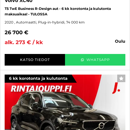
Volvo XC40
T5 TwE Business R-Design aut - 6 kk korotonta ja kulutonta
maksuaikaa! - TULOSSA
2020
, Automaatti, Plug-in-hybridi, 74 000 km
26 700 €
oulu
alk. 273 € / kk
KATSO TIEDOT
WHATSAPP
6 kk korotonta ja kulutonta
SUO