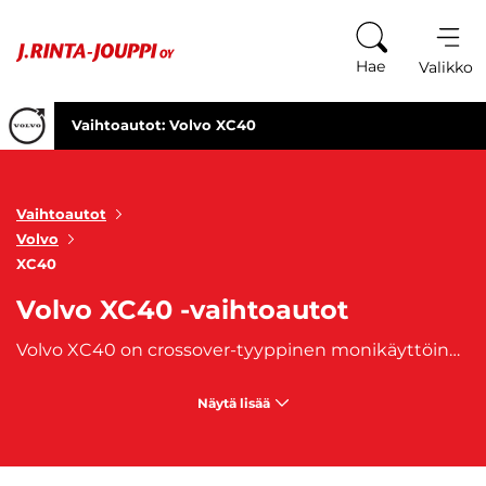
Siirry sisältöön
Hae
Valikko
Vaihtoautot: Volvo XC40
Vaihtoautot
Volvo
XC40
Volvo XC40 -vaihtoautot
Volvo XC40 on crossover-tyyppinen monikäyttöinen automalli, jota on valmistettu vuodesta 2017 lähtien. Tämä premium-auto tunnetaan näyttävästä ja kestävästä suunnittelustaan. Mallin töyssöhköinen Volvo XC40 Recharge tarjoaa taloudellisen ja ympäristöystävällisemmän vaihtoehdon. XC40-mallin lisäksi Volvon XC-malliperheeseen kuuluvat
Näytä lisää