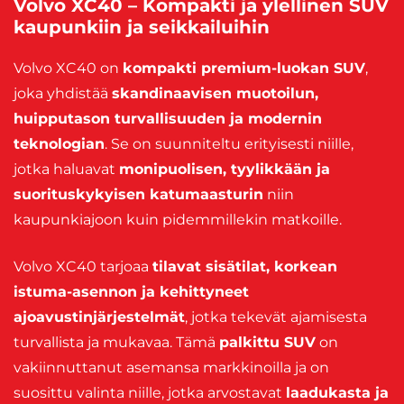
Volvo XC40 – Kompakti ja ylellinen SUV
kaupunkiin ja seikkailuihin
Volvo XC40 on
kompakti premium-luokan SUV
,
joka yhdistää
skandinaavisen muotoilun,
huipputason turvallisuuden ja modernin
teknologian
. Se on suunniteltu erityisesti niille,
jotka haluavat
monipuolisen, tyylikkään ja
suorituskykyisen katumaasturin
niin
kaupunkiajoon kuin pidemmillekin matkoille.
Volvo XC40 tarjoaa
tilavat sisätilat, korkean
istuma-asennon ja kehittyneet
ajoavustinjärjestelmät
, jotka tekevät ajamisesta
turvallista ja mukavaa. Tämä
palkittu SUV
on
vakiinnuttanut asemansa markkinoilla ja on
suosittu valinta niille, jotka arvostavat
laadukasta ja