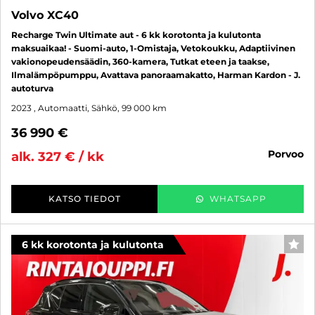
Volvo XC40
Recharge Twin Ultimate aut - 6 kk korotonta ja kulutonta
maksuaikaa! - Suomi-auto, 1-Omistaja, Vetokoukku, Adaptiivinen
vakionopeudensäädin, 360-kamera, Tutkat eteen ja taakse,
Ilmalämpöpumppu, Avattava panoraamakatto, Harman Kardon - J.
autoturva
2023
, Automaatti, Sähkö, 99 000 km
36 990 €
porvoo
alk. 327 € / kk
KATSO TIEDOT
WHATSAPP
6 kk korotonta ja kulutonta
SUO