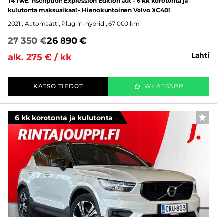
T4 TwE Inscription Expression Edition aut - 6 kk korotonta ja
kulutonta maksuaikaa! - Hienokuntoinen Volvo XC40!
2021
, Automaatti, Plug-in-hybridi, 67 000 km
27 350 €
26 890 €
lahti
alk. 275 € / kk
KATSO TIEDOT
WHATSAPP
6 kk korotonta ja kulutonta
SUO