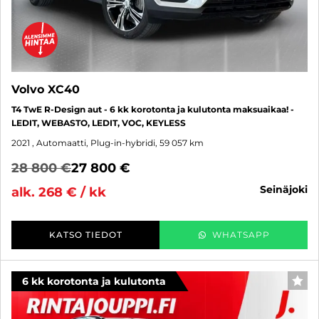
Volvo XC40
T4 TwE R-Design aut - 6 kk korotonta ja kulutonta maksuaikaa! -
LEDIT, WEBASTO, LEDIT, VOC, KEYLESS
2021
, Automaatti, Plug-in-hybridi, 59 057 km
28 800 €
27 800 €
seinäjoki
alk. 268 € / kk
KATSO TIEDOT
WHATSAPP
6 kk korotonta ja kulutonta
SUO