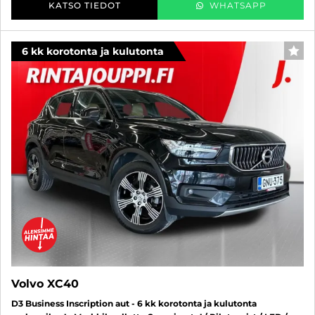
KATSO TIEDOT
WHATSAPP
6 kk korotonta ja kulutonta
SUO
Volvo XC40
D3 Business Inscription aut - 6 kk korotonta ja kulutonta