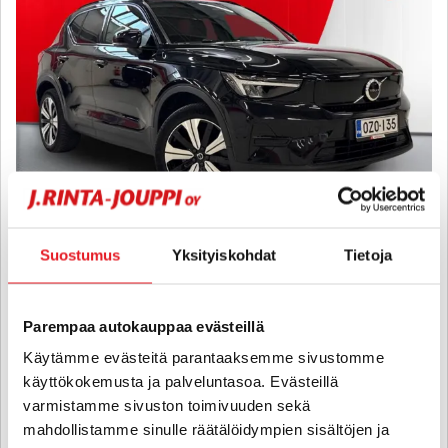
Suostumus
Yksityiskohdat
Tietoja
Volvo XC40
Recharge Twin Plus aut - 6 kk korotonta ja kulutonta maksuaikaa! -
Parempaa autokauppaa evästeillä
1-Omisteinen, Hyvin varusteltu! ACC, Kamera, Lämpöpumppu, 2x
merkkivanteet, Navigointi, PilotAssist
Käytämme evästeitä parantaaksemme sivustomme
2023
, Automaatti, Sähkö, 43 000 km
käyttökokemusta ja palveluntasoa. Evästeillä
varmistamme sivuston toimivuuden sekä
38 900 €
mahdollistamme sinulle räätälöidympien sisältöjen ja
jyväskylä
alk. 343 € / kk