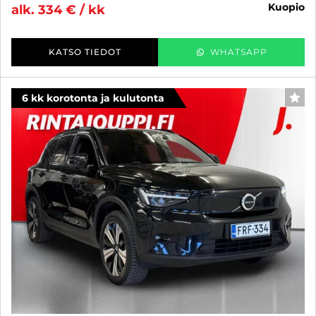
kuopio
alk. 334 € / kk
KATSO TIEDOT
WHATSAPP
6 kk korotonta ja kulutonta
SUO