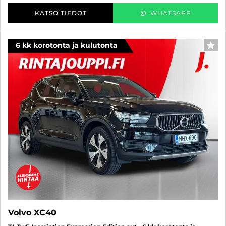
KATSO TIEDOT
WHATSAPP
6 kk korotonta ja kulutonta
SUO
Volvo XC40