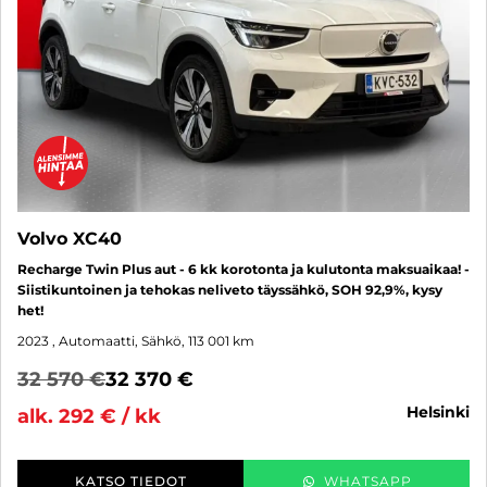
Volvo XC40
Recharge Twin Plus aut - 6 kk korotonta ja kulutonta maksuaikaa! -
Siistikuntoinen ja tehokas neliveto täyssähkö, SOH 92,9%, kysy
het!
2023
, Automaatti, Sähkö, 113 001 km
32 570 €
32 370 €
helsinki
alk. 292 € / kk
KATSO TIEDOT
WHATSAPP