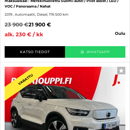
maksuaikaa! - Merkkihuollettu Suomi-auto! / Pilot assist / LED /
VOC / Panoraama / Nahat
2019
, Automaatti, Diesel, 176 500 km
23 900 €
21 900 €
oulu
alk. 230 € / kk
KATSO TIEDOT
WHATSAPP
SUO
VARATTU