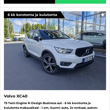
6 kk korotonta ja kulutonta
SUO
Volvo XC40
T5 Twin Engine R-Design Business aut - 6 kk korotonta ja
kulutonta maksuaikaa! - 1 om. Suomi-auto, 2x renkaat, autom.