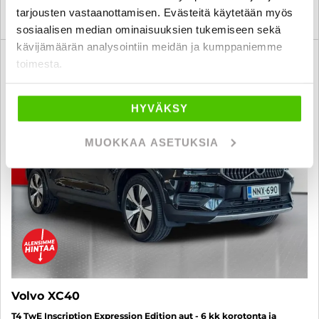
tarjousten vastaanottamisen. Evästeitä käytetään myös
KATSO TIEDOT
WHATSAPP
sosiaalisen median ominaisuuksien tukemiseen sekä
kävijämäärän analysointiin meidän ja kumppaniemme
6 kk korotonta ja kulutonta
toimesta.
SUO
HYVÄKSY
MUOKKAA ASETUKSIA
Volvo XC40
T4 TwE Inscription Expression Edition aut - 6 kk korotonta ja