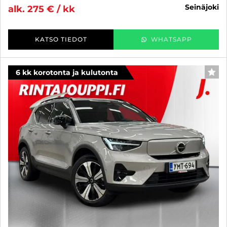
seinäjoki
alk. 275 € / kk
KATSO TIEDOT
WHATSAPP
6 kk korotonta ja kulutonta
SUO