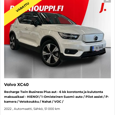
SUO
VARATTU
Volvo XC40
Recharge Twin Business Plus aut - 6 kk korotonta ja kulutonta
maksuaikaa! - HIENO! / 1-Omisteinen Suomi-auto / Pilot assist / P-
kamera / Vetokoukku / Nahat / VOC /
2022
, Automaatti, Sähkö, 51 000 km