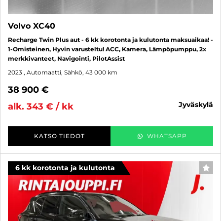
Volvo XC40
Recharge Twin Plus aut - 6 kk korotonta ja kulutonta maksuaikaa! -
1-Omisteinen, Hyvin varusteltu! ACC, Kamera, Lämpöpumppu, 2x
merkkivanteet, Navigointi, PilotAssist
2023
, Automaatti, Sähkö, 43 000 km
38 900 €
jyväskylä
alk. 343 € / kk
KATSO TIEDOT
WHATSAPP
6 kk korotonta ja kulutonta
SUO