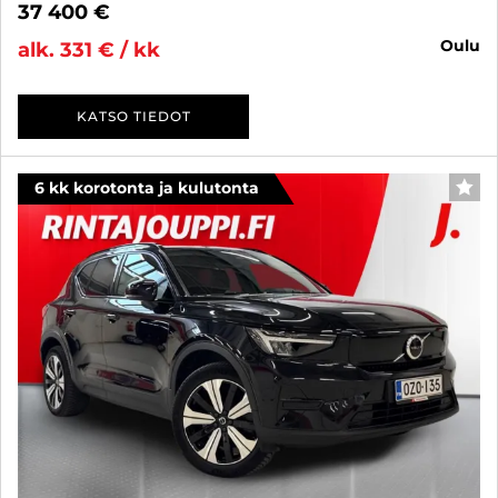
37 400 €
oulu
alk. 331 € / kk
KATSO TIEDOT
6 kk korotonta ja kulutonta
SUO