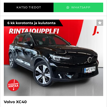
KATSO TIEDOT
WHATSAPP
6 kk korotonta ja kulutonta
SUO
Volvo XC40