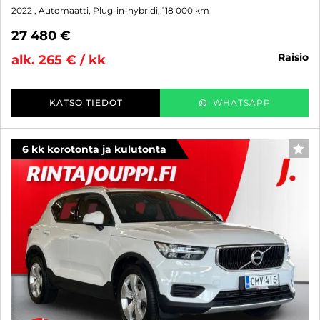
2022
, Automaatti, Plug-in-hybridi, 118 000 km
27 480 €
raisio
alk. 265 € / kk
KATSO TIEDOT
WHATSAPP
6 kk korotonta ja kulutonta
SUO