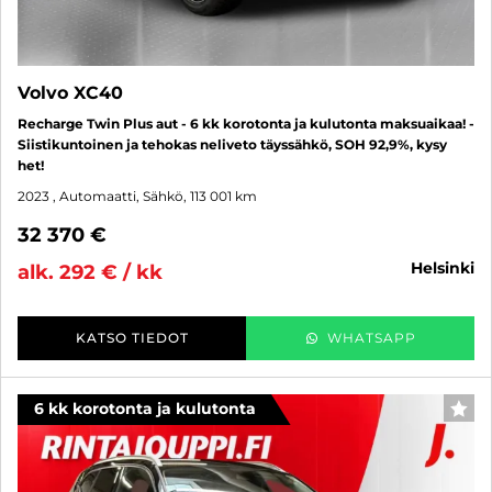
Volvo XC40
Recharge Twin Plus aut - 6 kk korotonta ja kulutonta maksuaikaa! -
Siistikuntoinen ja tehokas neliveto täyssähkö, SOH 92,9%, kysy
het!
2023
, Automaatti, Sähkö, 113 001 km
32 370 €
helsinki
alk. 292 € / kk
KATSO TIEDOT
WHATSAPP
6 kk korotonta ja kulutonta
SUO