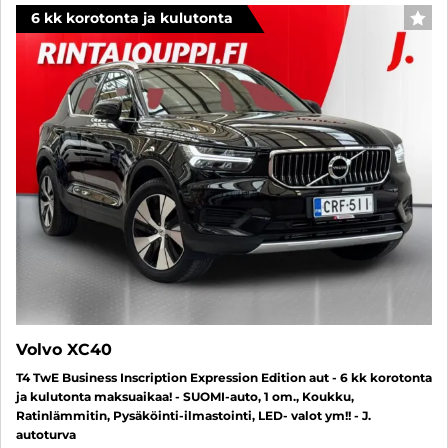
6 kk korotonta ja kulutonta
SUO
Volvo XC40
T4 TwE Business Inscription Expression Edition aut - 6 kk korotonta
ja kulutonta maksuaikaa! - SUOMI-auto, 1 om., Koukku,
Ratinlämmitin, Pysäköinti-ilmastointi, LED- valot ym!! - J.
autoturva