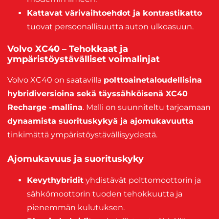
Kattavat värivaihtoehdot ja kontrastikatto
tuovat persoonallisuutta auton ulkoasuun.
Volvo XC40 – Tehokkaat ja
ympäristöystävälliset voimalinjat
Volvo XC40 on saatavilla
polttoainetaloudellisina
hybridiversioina sekä täyssähköisenä XC40
Recharge -mallina
. Malli on suunniteltu tarjoamaan
dynaamista suorituskykyä ja ajomukavuutta
tinkimättä ympäristöystävällisyydestä.
Ajomukavuus ja suorituskyky
Kevythybridit
yhdistävät polttomoottorin ja
sähkömoottorin tuoden tehokkuutta ja
pienemmän kulutuksen.