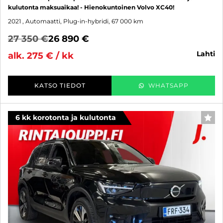
kulutonta maksuaikaa! - Hienokuntoinen Volvo XC40!
2021
, Automaatti, Plug-in-hybridi, 67 000 km
27 350 €
26 890 €
lahti
alk. 275 € / kk
KATSO TIEDOT
WHATSAPP
6 kk korotonta ja kulutonta
SUO