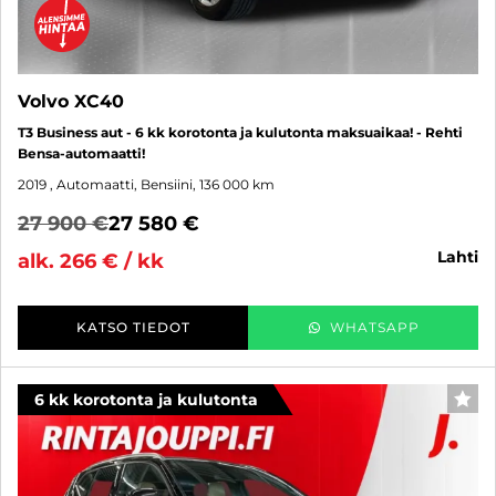
Volvo XC40
T3 Business aut - 6 kk korotonta ja kulutonta maksuaikaa! - Rehti
Bensa-automaatti!
2019
, Automaatti, Bensiini, 136 000 km
27 900 €
27 580 €
lahti
alk. 266 € / kk
KATSO TIEDOT
WHATSAPP
6 kk korotonta ja kulutonta
SUO