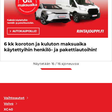
6 kk koroton ja kuluton maksuaika
käytettyihin henkilö- ja pakettiautoihin!
Näytetään
16
/
16
ajoneuvoa
Vaihtoautot
Volvo
XC40