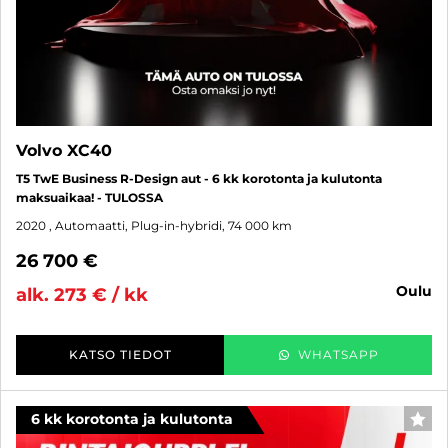
Volvo XC40
T5 TwE Business R-Design aut - 6 kk korotonta ja kulutonta
maksuaikaa! - TULOSSA
2020
, Automaatti, Plug-in-hybridi, 74 000 km
26 700 €
oulu
alk. 273 € / kk
KATSO TIEDOT
WHATSAPP
6 kk korotonta ja kulutonta
SUO