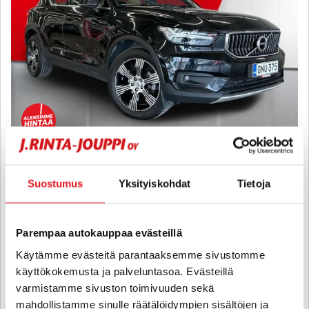
Volvo XC40
Suostumus
Yksityiskohdat
Tietoja
D3 Business Inscription aut - 6 kk korotonta ja kulutonta
maksuaikaa! - Merkkihuollettu Suomi-auto! / Pilot assist / LED /
VOC / Panoraama / Nahat
Parempaa autokauppaa evästeillä
2019
, Automaatti, Diesel, 176 500 km
Käytämme evästeitä parantaaksemme sivustomme
23 900 €
21 900 €
käyttökokemusta ja palveluntasoa. Evästeillä
oulu
alk. 230 € / kk
varmistamme sivuston toimivuuden sekä
mahdollistamme sinulle räätälöidympien sisältöjen ja