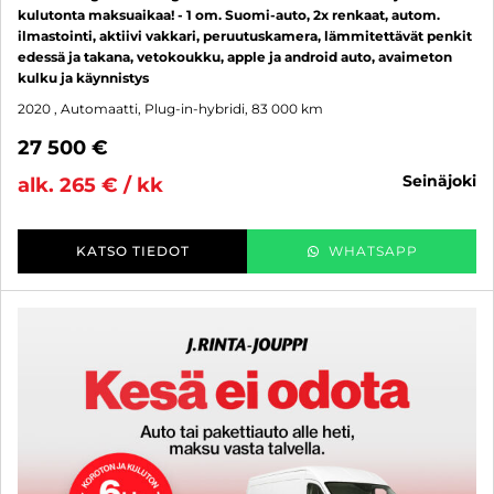
kulutonta maksuaikaa! - 1 om. Suomi-auto, 2x renkaat, autom.
ilmastointi, aktiivi vakkari, peruutuskamera, lämmitettävät penkit
edessä ja takana, vetokoukku, apple ja android auto, avaimeton
kulku ja käynnistys
2020
, Automaatti, Plug-in-hybridi, 83 000 km
27 500 €
seinäjoki
alk. 265 € / kk
KATSO TIEDOT
WHATSAPP