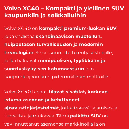
Volvo XC40 – Kompakti ja ylellinen SUV
kaupunkiin ja seikkailuihin
Volvo XC40 on
kompakti premium-luokan SUV
,
joka yhdistää
skandinaavisen muotoilun,
huipputason turvallisuuden ja modernin
teknologian
. Se on suunniteltu erityisesti niille,
jotka haluavat
monipuolisen, tyylikkään ja
suorituskykyisen katumaasturin
niin
kaupunkiajoon kuin pidemmillekin matkoille.
Volvo XC40 tarjoaa
tilavat sisätilat, korkean
istuma-asennon ja kehittyneet
ajoavustinjärjestelmät
, jotka tekevät ajamisesta
turvallista ja mukavaa. Tämä
palkittu SUV
on
vakiinnuttanut asemansa markkinoilla ja on