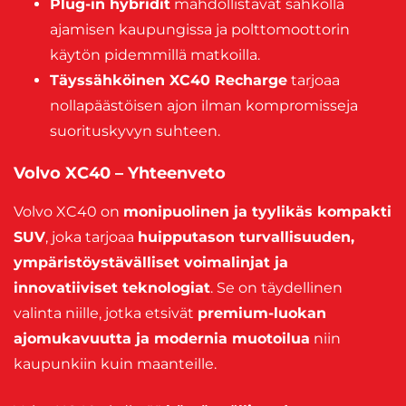
Plug-in hybridit
mahdollistavat sähköllä
ajamisen kaupungissa ja polttomoottorin
käytön pidemmillä matkoilla.
Täyssähköinen XC40 Recharge
tarjoaa
nollapäästöisen ajon ilman kompromisseja
suorituskyvyn suhteen.
Volvo XC40 – Yhteenveto
Volvo XC40 on
monipuolinen ja tyylikäs kompakti
SUV
, joka tarjoaa
huipputason turvallisuuden,
ympäristöystävälliset voimalinjat ja
innovatiiviset teknologiat
. Se on täydellinen
valinta niille, jotka etsivät
premium-luokan
ajomukavuutta ja modernia muotoilua
niin
kaupunkiin kuin maanteille.