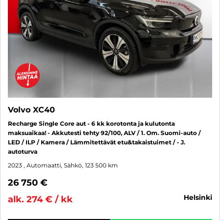
Volvo XC40
Recharge Single Core aut - 6 kk korotonta ja kulutonta
maksuaikaa! - Akkutesti tehty 92/100, ALV / 1. Om. Suomi-auto /
LED / ILP / Kamera / Lämmitettävät etu&takaistuimet / - J.
autoturva
2023
, Automaatti, Sähkö, 123 500 km
26 750 €
helsinki
alk. 274 € / kk