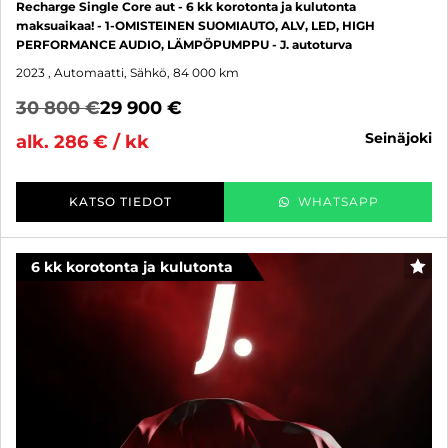
Recharge Single Core aut - 6 kk korotonta ja kulutonta
maksuaikaa! - 1-OMISTEINEN SUOMIAUTO, ALV, LED, HIGH
PERFORMANCE AUDIO, LÄMPÖPUMPPU - J. autoturva
2023
, Automaatti, Sähkö, 84 000 km
30 800 €
29 900 €
seinäjoki
alk. 286 € / kk
KATSO TIEDOT
WHATSAPP
6 kk korotonta ja kulutonta
SUO