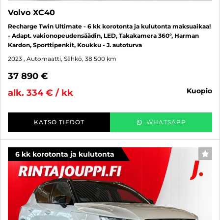
Volvo XC40
Recharge Twin Ultimate - 6 kk korotonta ja kulutonta maksuaikaa!
- Adapt. vakionopeudensäädin, LED, Takakamera 360°, Harman
Kardon, Sporttipenkit, Koukku - J. autoturva
2023
, Automaatti, Sähkö, 38 500 km
37 890 €
kuopio
alk. 334 € / kk
KATSO TIEDOT
WHATSAPP
6 kk korotonta ja kulutonta
SUO