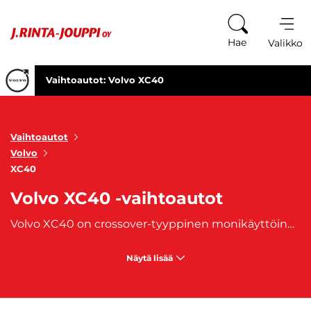
Siirry sisältöön
Hae
Valikko
Vaihtoautot: Volvo XC40
Vaihtoautot
Volvo
XC40
Volvo XC40 -vaihtoautot
Volvo XC40 on crossover-tyyppinen monikäyttöinen automalli, jota on valmistettu vuodesta 2017 lähtien. Tämä premium-auto tunnetaan näyttävästä ja kestävästä suunnittelustaan. Mallin töyssöhköinen Volvo XC40 Recharge tarjoaa taloudellisen ja ympäristöystävällisemmän vaihtoehdon. XC40-mallin lisäksi Volvon XC-malliperheeseen kuuluvat
Näytä lisää