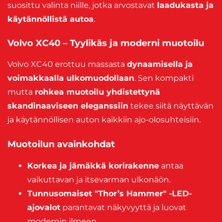
suosittu valinta niille, jotka arvostavat
laadukasta ja
käytännöllistä autoa
.
Volvo XC40 – Tyylikäs ja moderni muotoilu
Volvo XC40 erottuu massasta
dynaamisella ja
voimakkaalla ulkomuodollaan
. Sen kompakti
mutta
rohkea muotoilu yhdistettynä
skandinaaviseen eleganssiin
tekee siitä näyttävän
ja käytännöllisen auton kaikkiin ajo-olosuhteisiin.
Muotoilun avainkohdat
Korkea ja jämäkkä korirakenne
antaa
vaikuttavan ja itsevarman ulkonäön.
Tunnusomaiset "Thor’s Hammer" -LED-
ajovalot
parantavat näkyvyyttä ja luovat
modernin ilmeen.