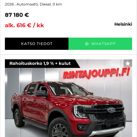
2026
, Automaatti, Diesel, 0 km
87 180 €
helsinki
alk. 616 € / kk
KATSO TIEDOT
WHATSAPP
Rahoituskorko 1,9 % + kulut
SUO