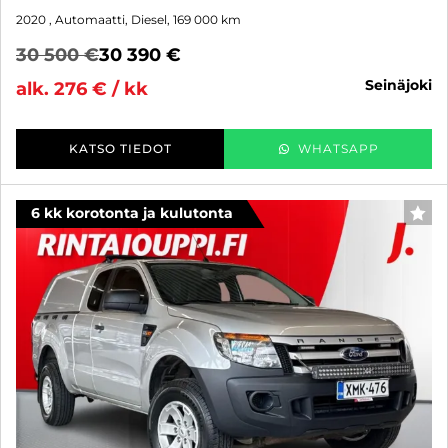
2020
, Automaatti, Diesel, 169 000 km
30 500 €
30 390 €
seinäjoki
alk. 276 € / kk
KATSO TIEDOT
WHATSAPP
6 kk korotonta ja kulutonta
SUO