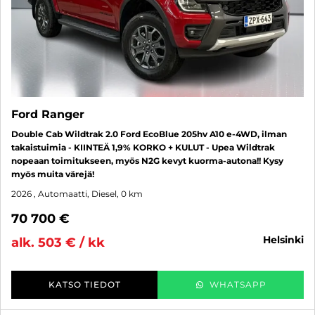
Ford Ranger
Double Cab Wildtrak 2.0 Ford EcoBlue 205hv A10 e-4WD, ilman
takaistuimia - KIINTEÄ 1,9% KORKO + KULUT - Upea Wildtrak
nopeaan toimitukseen, myös N2G kevyt kuorma-autona!! Kysy
myös muita värejä!
2026
, Automaatti, Diesel, 0 km
70 700 €
helsinki
alk. 503 € / kk
KATSO TIEDOT
WHATSAPP