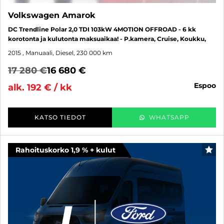
Volkswagen Amarok
DC Trendline Polar 2,0 TDI 103kW 4MOTION OFFROAD - 6 kk
korotonta ja kulutonta maksuaikaa! - P.kamera, Cruise, Koukku,
2015
, Manuaali, Diesel, 230 000 km
17 280 €
16 680 €
espoo
alk. 192 € / kk
KATSO TIEDOT
WHATSAPP
Rahoituskorko 1,9 % + kulut
SUO