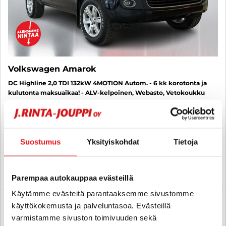
Volkswagen Amarok
DC Highline 2,0 TDI 132kW 4MOTION Autom. - 6 kk korotonta ja
kulutonta maksuaikaa! - ALV-kelpoinen, Webasto, Vetokoukku
2016
, Automaatti, Diesel, 360 000 km
19 400 €
18 580 €
porvoo
alk. 210 € / kk
Suostumus
Yksityiskohdat
Tietoja
KATSO TIEDOT
WHATSAPP
Parempaa autokauppaa evästeillä
Käytämme evästeitä parantaaksemme sivustomme
6 kk korotonta ja kulutonta
käyttökokemusta ja palveluntasoa. Evästeillä
SUO
varmistamme sivuston toimivuuden sekä