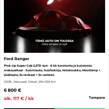
Ford Ranger
Pick-Up Super Cab 2,5TD 4x4 - 6 kk korotonta ja kulutonta
maksuaikaa! - Suomiauto, huoltokirja, Vetokoukku, Mootlämp +
sisähaara, 3x renkaat + 3x vanteet.
2008
, Manuaali, Diesel, 294 000 km
6 800 €
tampere
alk. 117 € / kk