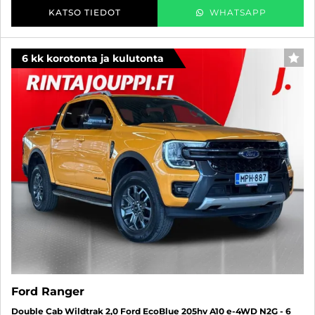
KATSO TIEDOT
WHATSAPP
6 kk korotonta ja kulutonta
SUO
Ford Ranger
Double Cab Wildtrak 2,0 Ford EcoBlue 205hv A10 e-4WD N2G - 6