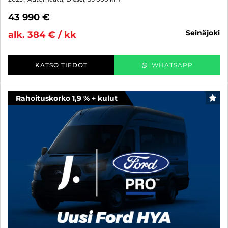
43 990 €
seinäjoki
alk. 384 € / kk
KATSO TIEDOT
WHATSAPP
Rahoituskorko 1,9 % + kulut
SUO