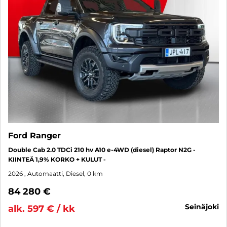
Ford Ranger
Double Cab 2.0 TDCi 210 hv A10 e-4WD (diesel) Raptor N2G -
KIINTEÄ 1,9% KORKO + KULUT -
2026
, Automaatti, Diesel, 0 km
84 280 €
seinäjoki
alk. 597 € / kk