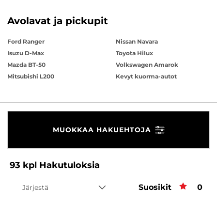
Avolavat ja pickupit
Ford Ranger
Nissan Navara
Isuzu D-Max
Toyota Hilux
Mazda BT-50
Volkswagen Amarok
Mitsubishi L200
Kevyt kuorma-autot
MUOKKAA HAKUEHTOJA
93
kpl
Hakutuloksia
Suosikit
Suos
0
Järjestä