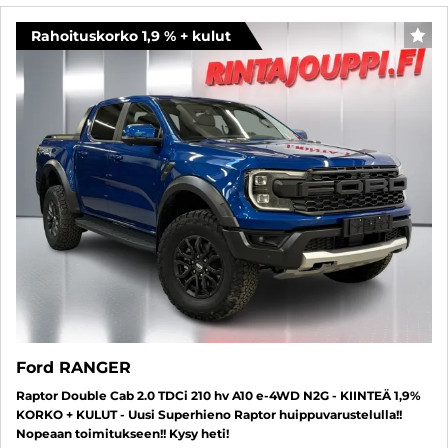
Rahoituskorko 1,9 % + kulut
SUO
Ford RANGER
Raptor Double Cab 2.0 TDCi 210 hv A10 e-4WD N2G - KIINTEÄ 1,9%
KORKO + KULUT - Uusi Superhieno Raptor huippuvarustelulla!!
Nopeaan toimitukseen!! Kysy heti!