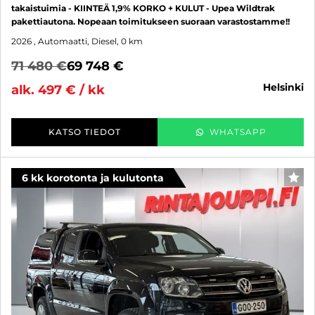
takaistuimia - KIINTEÄ 1,9% KORKO + KULUT - Upea Wildtrak
pakettiautona. Nopeaan toimitukseen suoraan varastostamme!!
2026
, Automaatti, Diesel, 0 km
71 480 €
69 748 €
helsinki
alk. 497 € / kk
KATSO TIEDOT
WHATSAPP
6 kk korotonta ja kulutonta
SUO