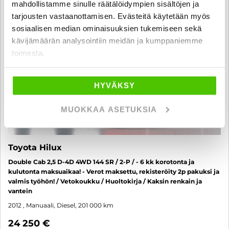
mahdollistamme sinulle räätälöidympien sisältöjen ja
tarjousten vastaanottamisen. Evästeitä käytetään myös
sosiaalisen median ominaisuuksien tukemiseen sekä
kävijämäärän analysointiin meidän ja kumppaniemme
toimesta.
HYVÄKSY
MUOKKAA ASETUKSIA
Toyota Hilux
Double Cab 2,5 D-4D 4WD 144 SR / 2-P / - 6 kk korotonta ja
kulutonta maksuaikaa! - Verot maksettu, rekisteröity 2p pakuksi ja
valmis työhön! / Vetokoukku / Huoltokirja / Kaksin renkain ja
vantein
2012
, Manuaali, Diesel, 201 000 km
24 250 €