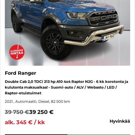
Ford Ranger
Double Cab 2,0 TDCi 213 hp A10 4x4 Raptor N2G - 6 kk korotonta ja
kulutonta maksuaikaa! - Suomi-auto / ALV / Webasto / LED /
Raptor-etuistuimet
2021
, Automaatti, Diesel, 82 500 km
39 750 €
39 250 €
hyvinkää
alk. 345 € / kk