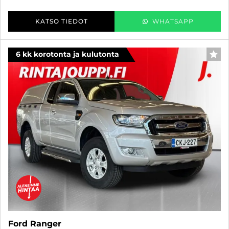
KATSO TIEDOT
WHATSAPP
6 kk korotonta ja kulutonta
SUO
Ford Ranger