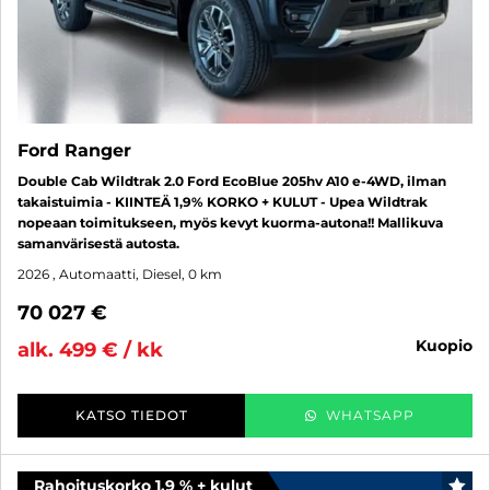
Ford Ranger
Double Cab Wildtrak 2.0 Ford EcoBlue 205hv A10 e-4WD, ilman
takaistuimia - KIINTEÄ 1,9% KORKO + KULUT - Upea Wildtrak
nopeaan toimitukseen, myös kevyt kuorma-autona!! Mallikuva
samanvärisestä autosta.
2026
, Automaatti, Diesel, 0 km
70 027 €
kuopio
alk. 499 € / kk
KATSO TIEDOT
WHATSAPP
Rahoituskorko 1,9 % + kulut