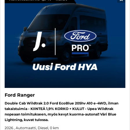
SUO
Ford Ranger
Double Cab Wildtrak 2.0 Ford EcoBlue 205hv A10 e-4WD, ilman
takaistuimia - KIINTEÄ 1,9% KORKO + KULUT - Upea Wildtrak
nopeaan toimitukseen, myös kevyt kuorma-autona!! Väri Blue
Lightning, kuvat tulossa.
2026
, Automaatti, Diesel, 0 km