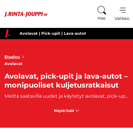
Siirry sisältöön
Hae
Valikko
Avolavat | Pick-upit | Lava-autot
Etusivu
Avolavat
Avolavat, pick-upit ja lava-autot –
monipuoliset kuljetusratkaisut
Meiltä saatavilla uudet ja käytetyt avolavat, pick-upit ja lava-autot – juuri sinulle sopivaan kuljetusratkaisuun. Oli kyse sitten työmaakuljetuksista, harrastuskäytöstä tai arkiliikkumisesta, meillä on sinulle soveltuva vaihtoehto tarjolla!
Näytä lisää