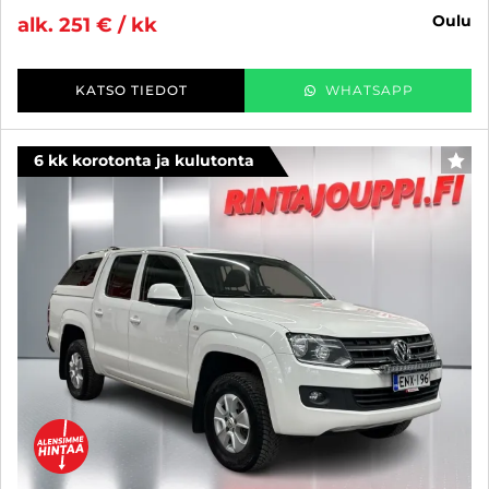
oulu
alk. 251 € / kk
KATSO TIEDOT
WHATSAPP
6 kk korotonta ja kulutonta
SUO