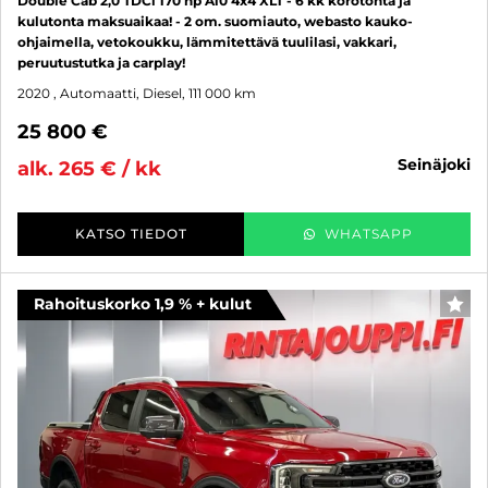
Double Cab 2,0 TDCi 170 hp A10 4x4 XLT - 6 kk korotonta ja
kulutonta maksuaikaa! - 2 om. suomiauto, webasto kauko-
ohjaimella, vetokoukku, lämmitettävä tuulilasi, vakkari,
peruutustutka ja carplay!
2020
, Automaatti, Diesel, 111 000 km
25 800 €
seinäjoki
alk. 265 € / kk
KATSO TIEDOT
WHATSAPP
Rahoituskorko 1,9 % + kulut
SUO