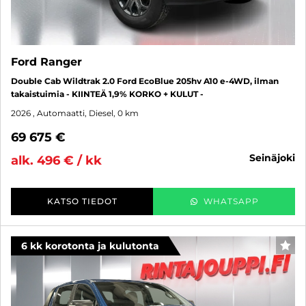
Ford Ranger
Double Cab Wildtrak 2.0 Ford EcoBlue 205hv A10 e-4WD, ilman
takaistuimia - KIINTEÄ 1,9% KORKO + KULUT -
2026
, Automaatti, Diesel, 0 km
69 675 €
seinäjoki
alk. 496 € / kk
KATSO TIEDOT
WHATSAPP
6 kk korotonta ja kulutonta
SUO