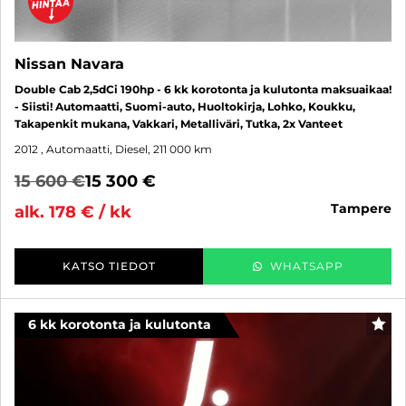
Nissan Navara
Double Cab 2,5dCi 190hp - 6 kk korotonta ja kulutonta maksuaikaa!
- Siisti! Automaatti, Suomi-auto, Huoltokirja, Lohko, Koukku,
Takapenkit mukana, Vakkari, Metalliväri, Tutka, 2x Vanteet
2012
, Automaatti, Diesel, 211 000 km
15 600 €
15 300 €
tampere
alk. 178 € / kk
KATSO TIEDOT
WHATSAPP
6 kk korotonta ja kulutonta
SUO