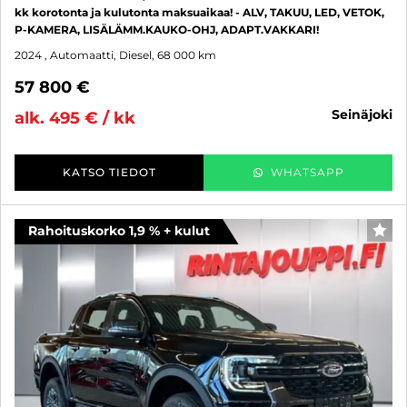
kk korotonta ja kulutonta maksuaikaa! - ALV, TAKUU, LED, VETOK,
P-KAMERA, LISÄLÄMM.KAUKO-OHJ, ADAPT.VAKKARI!
2024
, Automaatti, Diesel, 68 000 km
57 800 €
seinäjoki
alk. 495 € / kk
KATSO TIEDOT
WHATSAPP
Rahoituskorko 1,9 % + kulut
SUO