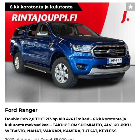
6 kk korotonta ja kulutonta
SUO
Ford Ranger
Double Cab 2,0 TDCi 213 hp A10 4x4 Limited - 6 kk korotonta ja
kulutonta maksuaikaa! - TAKUU! 1.OM SUOMIAUTO, ALV, KOUKKU,
WEBASTO, NAHAT, VAKKARI, KAMERA, TUTKAT, KEYLESS
2023
, Automaatti, Diesel, 59 000 km