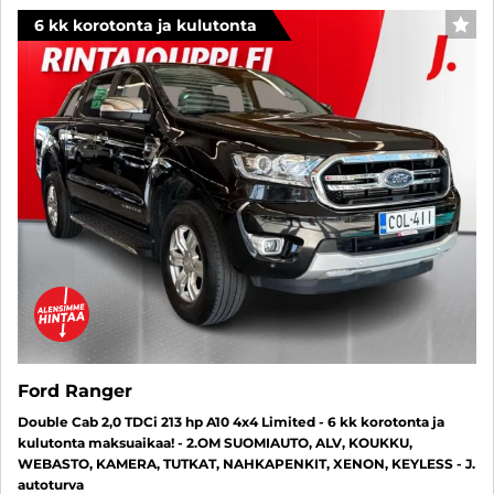
6 kk korotonta ja kulutonta
SUO
Ford Ranger
Double Cab 2,0 TDCi 213 hp A10 4x4 Limited - 6 kk korotonta ja
kulutonta maksuaikaa! - 2.OM SUOMIAUTO, ALV, KOUKKU,
WEBASTO, KAMERA, TUTKAT, NAHKAPENKIT, XENON, KEYLESS - J.
autoturva