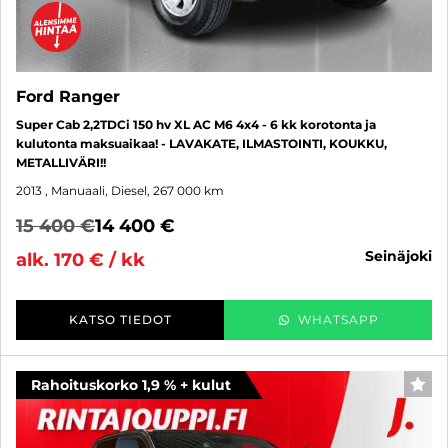
Ford Ranger
Super Cab 2,2TDCi 150 hv XL AC M6 4x4 - 6 kk korotonta ja
kulutonta maksuaikaa! - LAVAKATE, ILMASTOINTI, KOUKKU,
METALLIVÄRI!!
2013
, Manuaali, Diesel, 267 000 km
15 400 €
14 400 €
seinäjoki
alk. 170 € / kk
KATSO TIEDOT
WHATSAPP
Rahoituskorko 1,9 % + kulut
SUO