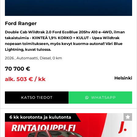
Ford Ranger
Double Cab Wildtrak 2.0 Ford EcoBlue 205hv A10 e-4WD, ilman
takaistuimia - KIINTEÄ 1,9% KORKO + KULUT - Upea Wildtrak
nopeaan toimitukseen, myös kevyt kuorma-autona!! Väri Blue
Lightning, kuvat tulossa.
2026
, Automaatti, Diesel, 0 km
70 700 €
helsinki
alk. 503 € / kk
KATSO TIEDOT
WHATSAPP
6 kk korotonta ja kulutonta
SUO