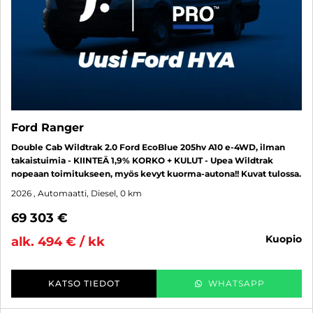
Ford Ranger
Double Cab Wildtrak 2.0 Ford EcoBlue 205hv A10 e-4WD, ilman
takaistuimia - KIINTEÄ 1,9% KORKO + KULUT - Upea Wildtrak
nopeaan toimitukseen, myös kevyt kuorma-autona!! Kuvat tulossa.
2026
, Automaatti, Diesel, 0 km
69 303 €
kuopio
alk. 494 € / kk
KATSO TIEDOT
WHATSAPP