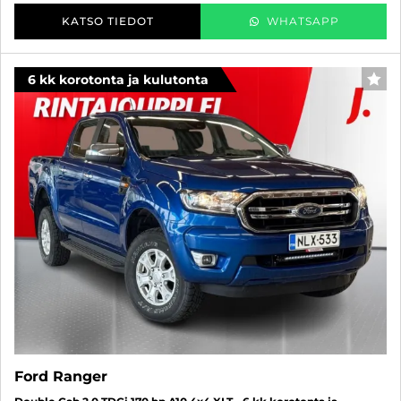
KATSO TIEDOT
WHATSAPP
6 kk korotonta ja kulutonta
SUO
Ford Ranger