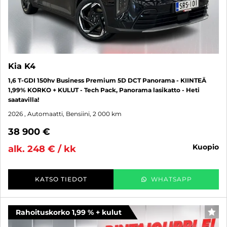
Kia K4
1,6 T-GDI 150hv Business Premium 5D DCT Panorama - KIINTEÄ
1,99% KORKO + KULUT - Tech Pack, Panorama lasikatto - Heti
saatavilla!
2026
, Automaatti, Bensiini, 2 000 km
38 900 €
kuopio
alk. 248 € / kk
KATSO TIEDOT
WHATSAPP
Rahoituskorko 1,99 % + kulut
SUO