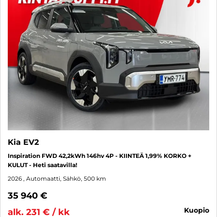
Kia EV2
Inspiration FWD 42,2kWh 146hv 4P - KIINTEÄ 1,99% KORKO +
KULUT - Heti saatavilla!
2026
, Automaatti, Sähkö, 500 km
35 940 €
kuopio
alk. 231 € / kk