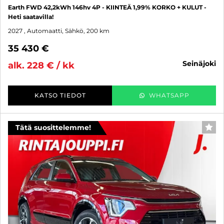
Earth FWD 42,2kWh 146hv 4P - KIINTEÄ 1,99% KORKO + KULUT -
Heti saatavilla!
2027
, Automaatti, Sähkö, 200 km
35 430 €
seinäjoki
alk. 228 € / kk
KATSO TIEDOT
WHATSAPP
Tätä suosittelemme!
SUO