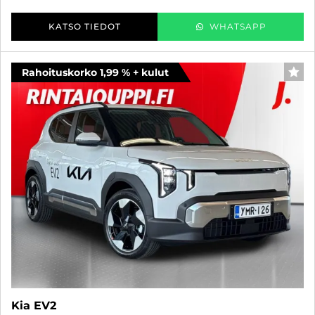
KATSO TIEDOT
WHATSAPP
Rahoituskorko 1,99 % + kulut
SUO
Kia EV2