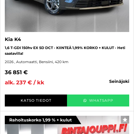
Kia K4
1,6 T-GDI 150hv EX 5D DCT - KIINTEÄ 1,99% KORKO + KULUT - Heti
saatavilla!
2026
, Automaatti, Bensiini, 420 km
36 851 €
seinäjoki
alk. 237 € / kk
KATSO TIEDOT
WHATSAPP
Rahoituskorko 1,99 % + kulut
SUO