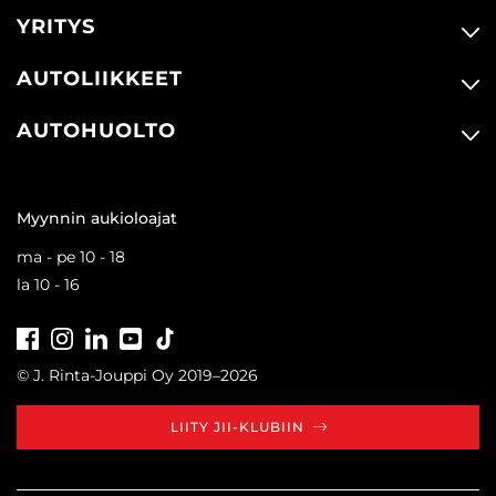
YRITYS
AUTOLIIKKEET
AUTOHUOLTO
Myynnin aukioloajat
ma - pe 10 - 18
la 10 - 16
Facebook
Instagram
LinkedIn
Youtube
Tiktok
© J. Rinta-Jouppi Oy 2019–2026
LIITY JII-KLUBIIN