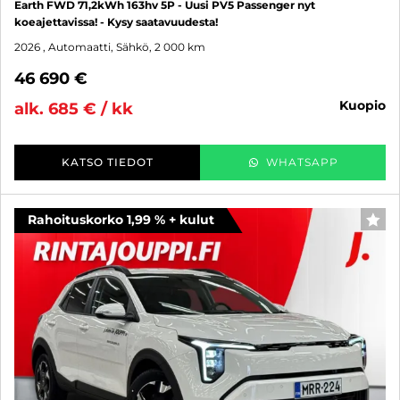
Earth FWD 71,2kWh 163hv 5P - Uusi PV5 Passenger nyt
koeajettavissa! - Kysy saatavuudesta!
2026
, Automaatti, Sähkö, 2 000 km
46 690 €
kuopio
alk. 685 € / kk
KATSO TIEDOT
WHATSAPP
Rahoituskorko 1,99 % + kulut
SUO