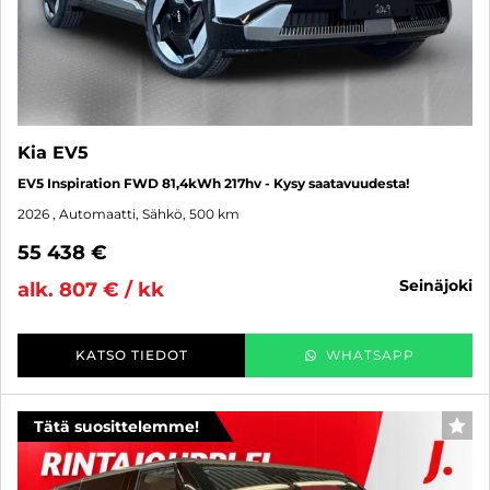
Kia EV5
EV5 Inspiration FWD 81,4kWh 217hv - Kysy saatavuudesta!
2026
, Automaatti, Sähkö, 500 km
55 438 €
seinäjoki
alk. 807 € / kk
KATSO TIEDOT
WHATSAPP
Tätä suosittelemme!
SUO