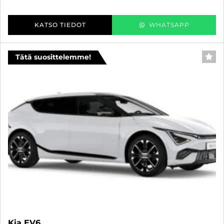
KATSO TIEDOT
WHATSAPP
Tätä suosittelemme!
SUO
Kia EV6