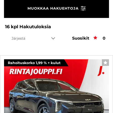
MUOKKAA HAKUEHTOJA
16
kpl
Hakutuloksia
Suosikit
Suos
0
Järjestä
Rahoituskorko 1,99 % + kulut
SUO