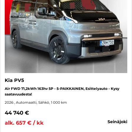
Kia PV5
Air FWD 71,2kWh 163hv 5P - 5-PAIKKAINEN, Esittelyauto - Kysy
saatavuudesta!
2026
, Automaatti, Sähkö, 1 000 km
44 740 €
seinäjoki
alk. 657 € / kk