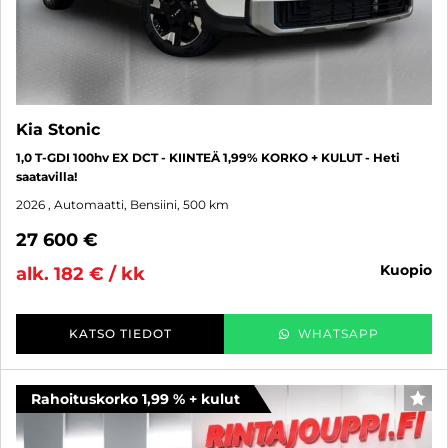
Kia Stonic
1,0 T-GDI 100hv EX DCT - KIINTEÄ 1,99% KORKO + KULUT - Heti
saatavilla!
2026
, Automaatti, Bensiini, 500 km
27 600 €
kuopio
alk. 182 € / kk
KATSO TIEDOT
WHATSAPP
Rahoituskorko 1,99 % + kulut
SUO