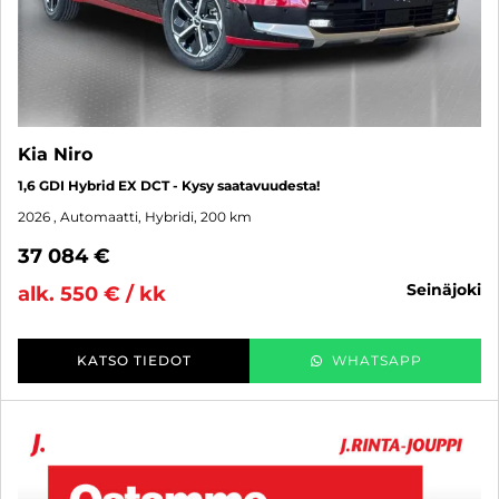
Kia Niro
1,6 GDI Hybrid EX DCT - Kysy saatavuudesta!
2026
, Automaatti, Hybridi, 200 km
37 084 €
seinäjoki
alk. 550 € / kk
KATSO TIEDOT
WHATSAPP