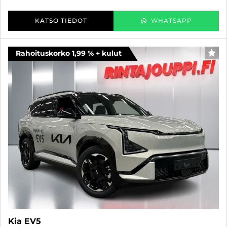
KATSO TIEDOT
WHATSAPP
Rahoituskorko 1,99 % + kulut
SUO
Kia EV5