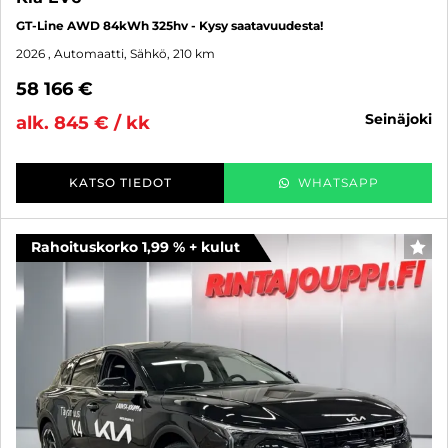
GT-Line AWD 84kWh 325hv - Kysy saatavuudesta!
2026
, Automaatti, Sähkö, 210 km
58 166 €
seinäjoki
alk. 845 € / kk
KATSO TIEDOT
WHATSAPP
Rahoituskorko 1,99 % + kulut
SUO