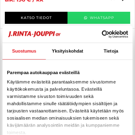
KATSO TIEDOT
WHATSAPP
Tätä suosittelemme!
SUO
Suostumus
Yksityiskohdat
Tietoja
Parempaa autokauppaa evästeillä
Käytämme evästeitä parantaaksemme sivustomme
käyttökokemusta ja palveluntasoa. Evästeillä
varmistamme sivuston toimivuuden sekä
mahdollistamme sinulle räätälöidympien sisältöjen ja
tarjousten vastaanottamisen. Evästeitä käytetään myös
sosiaalisen median ominaisuuksien tukemiseen sekä
kävijämäärän analysointiin meidän ja kumppaniemme
toimesta.