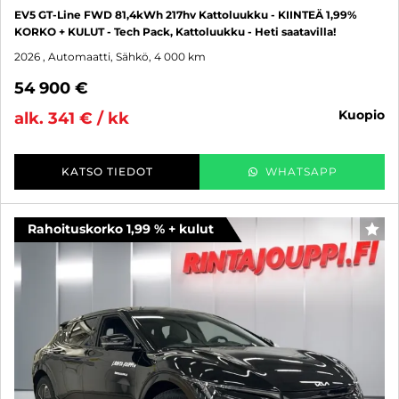
EV5 GT-Line FWD 81,4kWh 217hv Kattoluukku - KIINTEÄ 1,99%
KORKO + KULUT - Tech Pack, Kattoluukku - Heti saatavilla!
2026
, Automaatti, Sähkö, 4 000 km
54 900 €
kuopio
alk. 341 € / kk
KATSO TIEDOT
WHATSAPP
Rahoituskorko 1,99 % + kulut
SUO