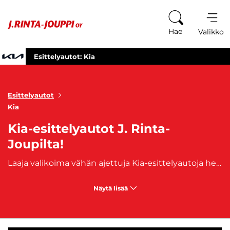
Siirry sisältöön
Hae
Valikko
Esittelyautot: Kia
Esittelyautot
Kia
Kia-esittelyautot J. Rinta-
Joupilta!
Laaja valikoima vähän ajettuja Kia-esittelyautoja heti toimitukseen J. Rinta-Joupilta! Kun valitset Kia-esittelyauton, saat laadukkaan ja hyvähintaisen uuden ajoneuvon. Esittelyauto on autokaupan omassa käytössä ollut auto.
Näytä lisää