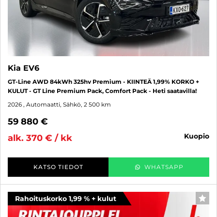
Kia EV6
GT-Line AWD 84kWh 325hv Premium - KIINTEÄ 1,99% KORKO +
KULUT - GT Line Premium Pack, Comfort Pack - Heti saatavilla!
2026
, Automaatti, Sähkö, 2 500 km
59 880 €
kuopio
alk. 370 € / kk
KATSO TIEDOT
WHATSAPP
Rahoituskorko 1,99 % + kulut
SUO