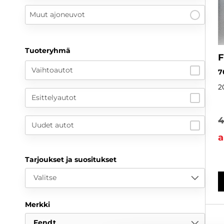
Muut ajoneuvot
Tuoteryhmä
F
Vaihtoautot
7
2
Esittelyautot
4
Uudet autot
a
Tarjoukset ja suositukset
Valitse
Merkki
Fendt