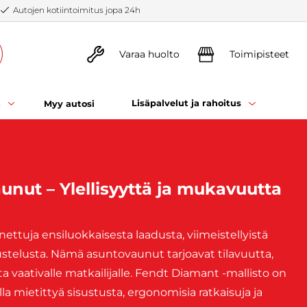
Autojen kotiintoimitus jopa 24h
Varaa huolto
Toimipisteet
t
Lisäpalvelut ja rahoitus
Myy autosi
nut – Ylellisyyttä ja mukavuutta
tuja ensiluokkaisesta laadusta, viimeistellyistä
ustelusta. Nämä asuntovaunut tarjoavat tilavuutta,
 vaativalle matkailijalle. Fendt Diamant -mallisto on
lla mietittyä sisustusta, ergonomisia ratkaisuja ja