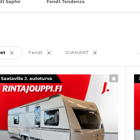
dt Saphir
Fendt Tendenza
set
Fendt
DIAMANT
Poista valinta
Poista valinta
Poista valinta
Saatavilla J. autoturva
SUOSIKKI