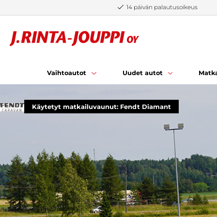
Siirry sisältöön
14 päivän palautusoikeus
Vaihtoautot
Uudet autot
Matka
Käytetyt matkailuvaunut: Fendt Diamant