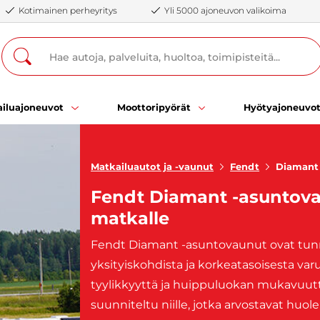
Kotimainen perheyritys
Yli 5000 ajoneuvon valikoima
iluajoneuvot
Moottoripyörät
Hyötyajoneuvo
Matkailuautot ja -vaunut
Fendt
Diamant
Fendt Diamant -asuntovau
matkalle
Fendt Diamant -asuntovaunut ovat tunnet
yksityiskohdista ja korkeatasoisesta var
tyylikkyyttä ja huippuluokan mukavuutta
suunniteltu niille, jotka arvostavat huole