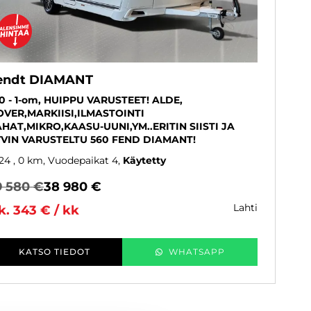
endt DIAMANT
0 - 1-om, HUIPPU VARUSTEET! ALDE,
VER,MARKIISI,ILMASTOINTI
HAT,MIKRO,KAASU-UUNI,YM..ERITIN SIISTI JA
VIN VARUSTELTU 560 FEND DIAMANT!
24
, 0 km, Vuodepaikat 4
Käytetty
9 580 €
38 980 €
lahti
k. 343 € / kk
KATSO TIEDOT
WHATSAPP