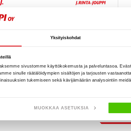
Yksityiskohdat
eillä
aksemme sivustomme käyttökokemusta ja palveluntasoa. Eväst
mme sinulle räätälöidympien sisältöjen ja tarjousten vastaanott
inaisuuksien tukemiseen sekä kävijämäärän analysointiin mei
stamme alle 225 tkm ajettuja autoja.
yydä ilmainen ostotarjous!
MUOKKAA ASETUKSIA
Näytetään
2
/
2
ajo