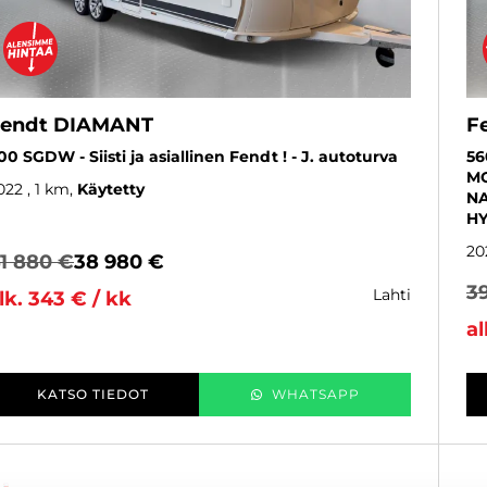
endt DIAMANT
F
00 SGDW - Siisti ja asiallinen Fendt ! - J. autoturva
56
MO
022
, 1 km
Käytetty
NA
HY
20
1 880 €
38 980 €
3
lahti
lk. 343 € / kk
al
KATSO TIEDOT
WHATSAPP