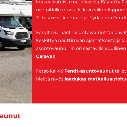
korkealaatuisia materiaaleja. Käytetty
niin pitkille reissuille kuin viikonloppur
Tutustu valikoimaan ja löydä oma Fend
Fendt Diamant -asuntovaunut tarjoavat t
keskittyä nauttimaan ajomatkoista ja lo
asuntovaunuihin on saatavilla edulline
Caravan
.
Katso kaikki
Fendt-asuntovaunut
tai et
Meiltä myös
laadukas matkailuautohu
vaunut