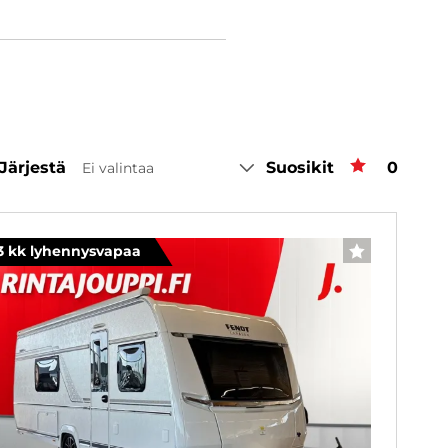
Järjestä
Suosikit
Suosiki
0
Ei valintaa
3 kk lyhennysvapaa
SUOSIKKI