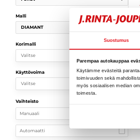
Malli
DIAMANT
Suostumus
Korimalli
Valitse
Parempaa autokauppaa eväst
Käytämme evästeitä paranta
Käyttövoima
toimivuuden sekä mahdollista
Valitse
myös sosiaalisen median om
toimesta.
O
Vaihteisto
P
Manuaali
Automaatti