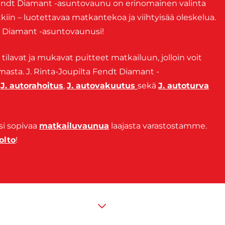
 Fendt Diamant -asuntovaunu on erinomainen valinta
etkiin – luotettavaa matkantekoa ja viihtyisää oleskelua.
t Diamant -asuntovaunusi!
ilavat ja mukavat puitteet matkailuun, jolloin voit
masta. J. Rinta-Joupilta Fendt Diamant -
n
J. autorahoitus
,
J. autovakuutus
sekä
J. autoturva
si sopivaa
matkailuvaunua
laajasta varastostamme.
olto
!