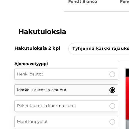
Fendt Bianco
Fen
Hakutuloksia
Hakutuloksia
2
kpl
Tyhjennä kaikki rajauk
Ajoneuvotyyppi
Henkilöautot
Matkailuautot ja -vaunut
Pakettiautot ja kuorma-autot
Moottoripyörät