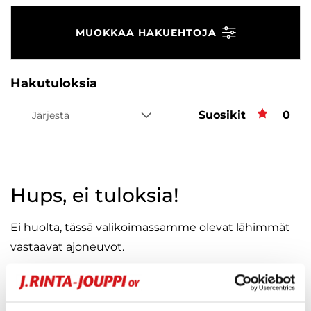
MUOKKAA HAKUEHTOJA
Hakutuloksia
Suosikit
Suos
0
Järjestä
Hups, ei tuloksia!
Ei huolta, tässä valikoimassamme olevat lähimmät
vastaavat ajoneuvot.
KATSO VASTAAVANLAISET AUTOT