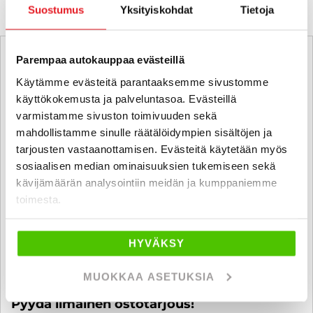
Suostumus
Yksityiskohdat
Tietoja
Parempaa autokauppaa evästeillä
Käytämme evästeitä parantaaksemme sivustomme
käyttökokemusta ja palveluntasoa. Evästeillä
varmistamme sivuston toimivuuden sekä
mahdollistamme sinulle räätälöidympien sisältöjen ja
tarjousten vastaanottamisen. Evästeitä käytetään myös
sosiaalisen median ominaisuuksien tukemiseen sekä
kävijämäärän analysointiin meidän ja kumppaniemme
toimesta.
HYVÄKSY
MUOKKAA ASETUKSIA
Ostamme alle 225 tkm ajettuja autoja.
Pyydä ilmainen ostotarjous!