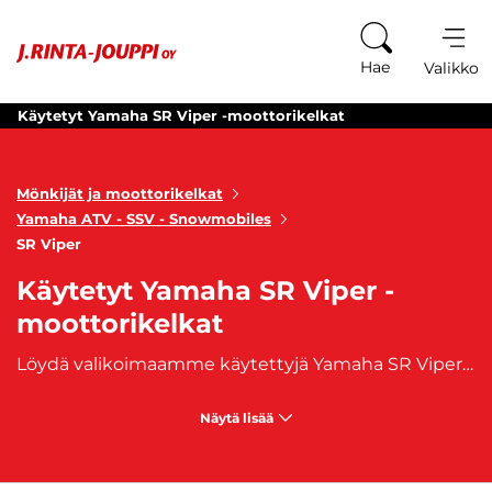
Siirry sisältöön
Hae
Valikko
Käytetyt Yamaha SR Viper -moottorikelkat
Mönkijät ja moottorikelkat
Yamaha ATV - SSV - Snowmobiles
SR Viper
Käytetyt Yamaha SR Viper -
moottorikelkat
Löydä valikoimaamme käytettyjä Yamaha SR Viper -moottorikelkkoja, jotka ovat tunnettuja suorituskyvystään ja luotettavuudestaan lumisilla maastoilla. Olipa kyseessä sitten syvä lumi tai avoin polku, Yamaha SR Viper vie sinut seikkailuun turvallisesti ja tyylillä. Tutustu ja valitse juuri sinulle sopivan moottorikelkka. Älä missaa mahdollisuutta omistaa yksi näistä huippuluokan kelkoista – ota yhteyttä jo tänään saadaksesi lisätietoja! Yamaha SR Viper -moottorikelkat tarjoavat erilaisia ominaisuuksia ja kokemuksia. On tärkeää valita omaan käyttöön sopiva ja mieluisa maastoajoneuvo, jotta tiellä ja maastossa liikkumisesta tulee mahdollisimman mukavaa ja turvallista. J. Rinta-Joupilta on saatavilla kilvellisiin mönkijöihin ja moottorikelkkoihin myös edullinen
Näytä lisää