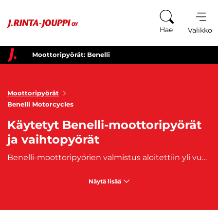
Siirry sisältöön
Hae
Valikko
Moottoripyörät: Benelli
Moottoripyörät
Benelli Motorcycles
Käytetyt Benelli-moottoripyörät
ja vaihtopyörät
Benelli-moottoripyörien valmistus aloitettiin yli vuosisata sitten vuonna 1911 Italiassa. Tänä päivänä Benelli-moottoripyörät ovat erittäin suosittuja ympäri maailmaa, ja ne ovat tunnettuja innovatiivisista ominaisuuksistaan ja erinomaisesta suorituskyvystään. Yksi Benelli-moottoripyörien tärkeimmistä ominaisuuksista on niiden suunnittelun huippuosaaminen. Benelli-moottoripyörät ovat tunnettuja tyylikkäästä ulkonäöstään ja huippuluokan teknologioistaan.
Näytä lisää