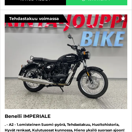
Tehdastakuu voimassa
SUO
Benelli IMPERIALE
. - A2 - 1.omisteinen Suomi-pyörä, Tehdastakuu, Huoltohistoria,
Hyvät renkaat, Kulutusosat kunnossa, Hieno yksilö suoraan ajoon!