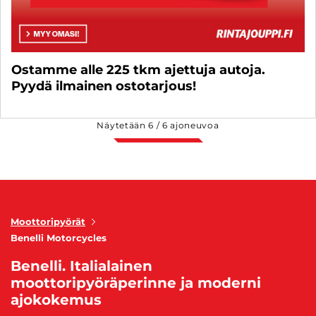
Ostamme alle 225 tkm ajettuja autoja.
Pyydä ilmainen ostotarjous!
Näytetään
6
/
6
ajoneuvoa
Moottoripyörät
Benelli Motorcycles
Benelli. Italialainen
moottoripyöräperinne ja moderni
ajokokemus