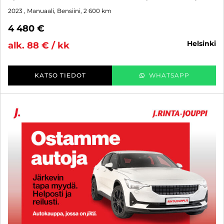
2023
, Manuaali, Bensiini, 2 600 km
4 480 €
helsinki
alk. 88 € / kk
KATSO TIEDOT
WHATSAPP