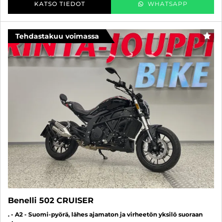
KATSO TIEDOT
WHATSAPP
Tehdastakuu voimassa
SUO
Benelli 502 CRUISER
. - A2 - Suomi-pyörä, lähes ajamaton ja virheetön yksilö suoraan