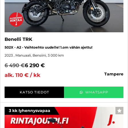
Benelli TRK
502X - A2 - Vaihtoehto uudelle! 1.om vähän ajettu!
2023
, Manuaali, Bensiini, 3 000 km
6 490 €
6 290 €
tampere
alk. 110 € / kk
KATSO TIEDOT
WHATSAPP
3 kk lyhennysvapaa
SUO