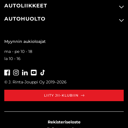
AUTOLIIKKEET
AUTOHUOLTO
Myynnin aukioloajat
ma - pe 10 - 18
la 10 - 16
Facebook
Instagram
LinkedIn
Youtube
Tiktok
© J. Rinta-Jouppi Oy 2019–2026
LIITY JII-KLUBIIN
Rekisteriseloste