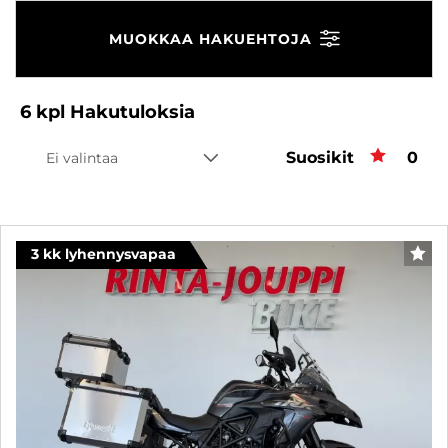
MUOKKAA HAKUEHTOJA
6
kpl
Hakutuloksia
Suosikit
Suos
0
Ei valintaa
3 kk lyhennysvapaa
SUO