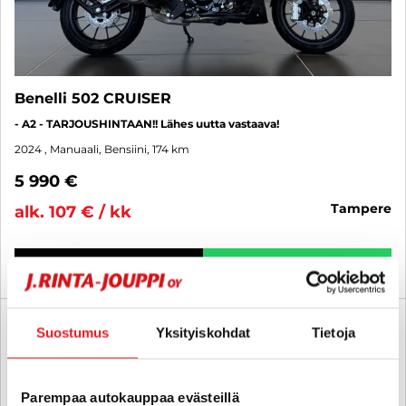
Benelli 502 CRUISER
- A2 - TARJOUSHINTAAN!! Lähes uutta vastaava!
2024
, Manuaali, Bensiini, 174 km
5 990 €
tampere
alk. 107 € / kk
KATSO TIEDOT
WHATSAPP
3 kk lyhennysvapaa
SUO
Suostumus
Yksityiskohdat
Tietoja
Parempaa autokauppaa evästeillä