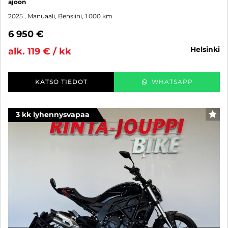
ajoon
2025
, Manuaali, Bensiini, 1 000 km
6 950 €
helsinki
alk. 119 € / kk
KATSO TIEDOT
WHATSAPP
3 kk lyhennysvapaa
SUO