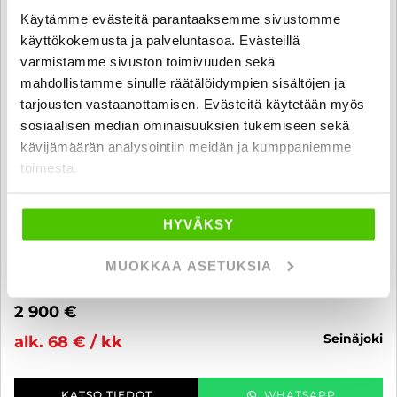
Käytämme evästeitä parantaaksemme sivustomme
käyttökokemusta ja palveluntasoa. Evästeillä
varmistamme sivuston toimivuuden sekä
mahdollistamme sinulle räätälöidympien sisältöjen ja
tarjousten vastaanottamisen. Evästeitä käytetään myös
sosiaalisen median ominaisuuksien tukemiseen sekä
kävijämäärän analysointiin meidän ja kumppaniemme
toimesta.
Benelli IMPERIALE
HYVÄKSY
. - A2 - SUOMI -PYÖRÄ, 2-OMISTAJAA, TYYLIKÄS RETRO VIELÄ
LOPPUKESÄN AJOIHIN EDULLISESTI!
MUOKKAA ASETUKSIA
2021
, Manuaali, Bensiini, 7 690 km
2 900 €
seinäjoki
alk. 68 € / kk
KATSO TIEDOT
WHATSAPP