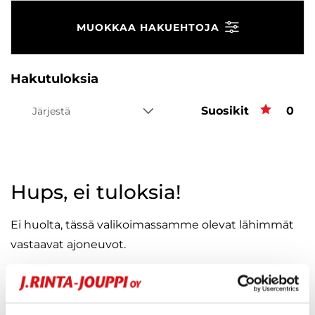
MUOKKAA HAKUEHTOJA
Hakutuloksia
Suosikit
Suos
0
Järjestä
Hups, ei tuloksia!
Ei huolta, tässä valikoimassamme olevat lähimmät
vastaavat ajoneuvot.
KATSO VASTAAVANLAISET AUTOT