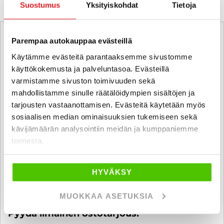
Suostumus
Yksityiskohdat
Tietoja
Parempaa autokauppaa evästeillä
Käytämme evästeitä parantaaksemme sivustomme
käyttökokemusta ja palveluntasoa. Evästeillä
varmistamme sivuston toimivuuden sekä
mahdollistamme sinulle räätälöidympien sisältöjen ja
tarjousten vastaanottamisen. Evästeitä käytetään myös
sosiaalisen median ominaisuuksien tukemiseen sekä
kävijämäärän analysointiin meidän ja kumppaniemme
toimesta.
HYVÄKSY
MUOKKAA ASETUKSIA
Ostamme alle 225 tkm ajettuja autoja.
Pyydä ilmainen ostotarjous!