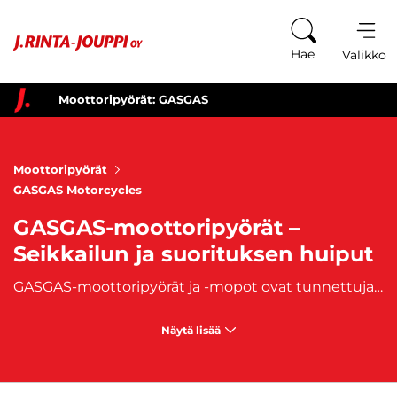
Siirry sisältöön
Hae
Valikko
Moottoripyörät: GASGAS
Moottoripyörät
GASGAS Motorcycles
GASGAS-moottoripyörät –
Seikkailun ja suorituksen huiput
GASGAS-moottoripyörät ja -mopot ovat tunnettuja kestävyydestään, suorituskyvystään ja huipputeknologisista ratkaisuistaan. Valmistajalla on pitkä kokemus kilpa-ajosta, ja sen mallit on suunniteltu erityisesti vaativaan maastoajoon, enduroon ja motocrossiin. GASGAS-pyörät ovat täydellisiä ajoneuvoja kaikille, jotka nauttivat vauhdista ja seikkailuista vaikeissa olosuhteissa.
Näytä lisää