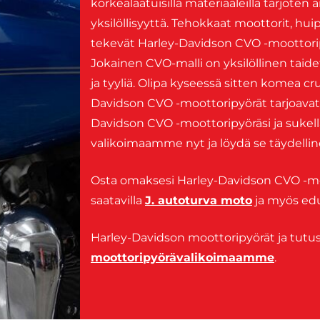
korkealaatuisilla materiaaleilla tarjoten
yksilöllisyyttä. Tehokkaat moottorit, hu
tekevät Harley-Davidson CVO -moottorip
Jokainen CVO-malli on yksilöllinen taid
ja tyyliä. Olipa kyseessä sitten komea cr
Davidson CVO -moottoripyörät tarjoavat
Davidson CVO -moottoripyöräsi ja sukell
valikoimaamme nyt ja löydä se täydellin
Osta omaksesi Harley-Davidson CVO -moo
saatavilla
J. autoturva moto
ja myös ed
Harley-Davidson moottoripyörät ja tut
moottoripyörävalikoimaamme
.