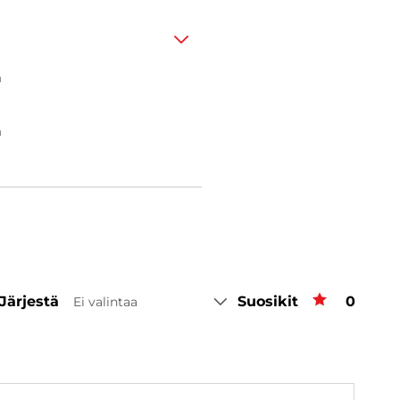
n
n
Järjestä
Suosikit
Suosiki
0
Ei valintaa
a