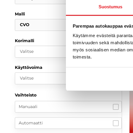
1
Suostumus
Malli
a
CVO
Parempaa autokauppaa eväst
Käytämme evästeitä paranta
Korimalli
toimivuuden sekä mahdollista
myös sosiaalisen median om
Valitse
toimesta.
Käyttövoima
Valitse
Vaihteisto
Manuaali
Automaatti