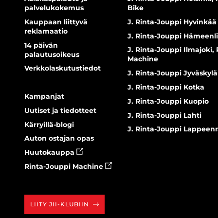
palvelukokemus
Bike
Kauppaan liittyvä
J. Rinta-Jouppi Hyvinkää
reklamaatio
J. Rinta-Jouppi Hämeenl
14 päivän
J. Rinta-Jouppi Ilmajoki,
palautusoikeus
Machine
Verkkolaskutustiedot
J. Rinta-Jouppi Jyväskylä
J. Rinta-Jouppi Kotka
Kampanjat
J. Rinta-Jouppi Kuopio
Uutiset ja tiedotteet
J. Rinta-Jouppi Lahti
Kärryillä-blogi
J. Rinta-Jouppi Lappeen
Auton ostajan opas
Huutokauppa
Rinta-Jouppi Machine
LIITY JII-KLUBIIN