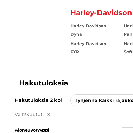
Harley-Davidso
Harley-Davidson
Har
Dyna
Pan
Harley-Davidson
Har
FXR
Soft
Hakutuloksia
Hakutuloksia
2
kpl
Tyhjennä kaikki rajauk
Vaihtoautot
Poista valinta
Ajoneuvotyyppi