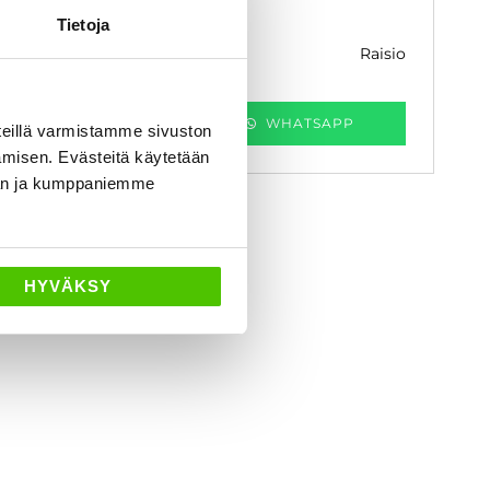
 480 €
11 280 €
Tietoja
raisio
k. 140 € / kk
KATSO TIEDOT
WHATSAPP
eillä varmistamme sivuston
amisen. Evästeitä käytetään
dän ja kumppaniemme
HYVÄKSY