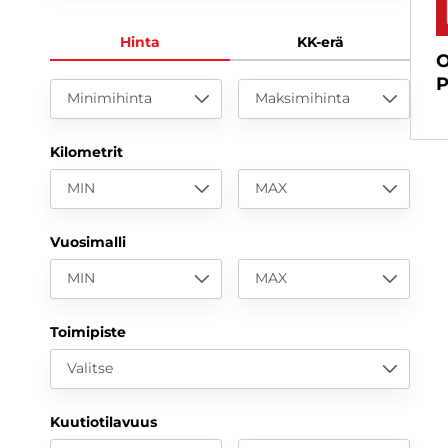
Hinta
KK-erä
O
P
Minimihinta
Maksimihinta
Kilometrit
MIN
MAX
Vuosimalli
MIN
MAX
Toimipiste
Valitse
Kuutiotilavuus