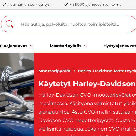
Kotimainen perheyritys
Yli 5000 ajoneuvon valikoima
iluajoneuvot
Moottoripyörät
Hyötyajoneuvo
Moottoripyörät
Harley-Davidson Motorcycl
Käytetyt Harley-Davidso
Harley-Davidson CVO -moottoripyörät ova
maailmassa. Käsityönä valmistetut yksilöt
ajonautintoa. Astu CVO-mallin satulaan 
Davidson CVO -moottoripyörät, Custom V
ylellisintä huippua. Jokainen CVO-malli 