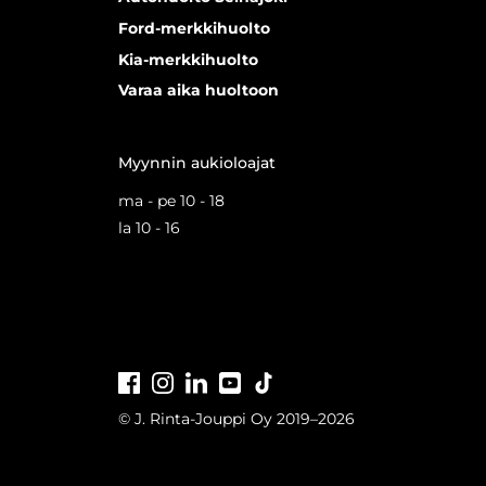
Ford-merkkihuolto
Kia-merkkihuolto
Varaa aika huoltoon
Myynnin aukioloajat
ma - pe 10 - 18
la 10 - 16
Facebook
Instagram
LinkedIn
Youtube
Tiktok
© J. Rinta-Jouppi Oy 2019–2026