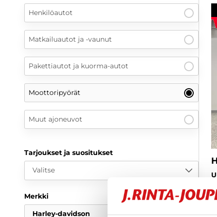
Henkilöautot
Matkailuautot ja -vaunut
Pakettiautot ja kuorma-autot
Moottoripyörät
Muut ajoneuvot
Tarjoukset ja suositukset
H
Valitse
U
m
H
Merkki
2
Harley-davidson