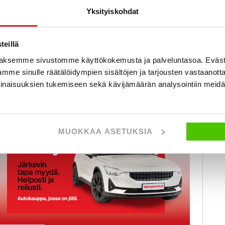
8 880 €
11
Yksityiskohdat
helsinki
lk. 213 € / kk
al
eillä
KATSO TIEDOT
WHATSAPP
aksemme sivustomme käyttökokemusta ja palveluntasoa. Eväst
mme sinulle räätälöidympien sisältöjen ja tarjousten vastaanott
inaisuuksien tukemiseen sekä kävijämäärän analysointiin mei
MUOKKAA ASETUKSIA