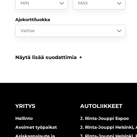
MIN
MAX
Ajokorttiluokka
Valitse
Näytä lisää suodattimia
YRITYS
AUTOLIIKKEET
Hallinto
J. Rinta-Jouppi Espoo
Avoimet työpaikat
J. Rinta-Jouppi Helsinki, 
Asiakaspalaute ja
J. Rinta-Jouppi Helsinki,