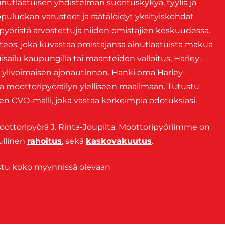
 ainutlaatuisen yhdistelmän suorituskykyä, tyyliä ja
ippuluokan varusteet ja räätälöidyt yksityiskohdat
yöristä arvostettuja niiden omistajien keskuudessa.
eteos, joka kuvastaa omistajansa ainutlaatuista makua
uisailu kaupungilla tai maanteiden valloitus, Harley-
 ylivoimaisen ajonautinnon. Hanki oma Harley-
a moottoripyöräilyn ylelliseen maailmaan. Tutustu
en CVO-malli, joka vastaa korkeimpia odotuksiasi.
ttoripyörä J. Rinta-Joupilta. Moottoripyöriimme on
ullinen
rahoitus
, sekä
kaskovakuutus
.
ustu koko myynnissä olevaan