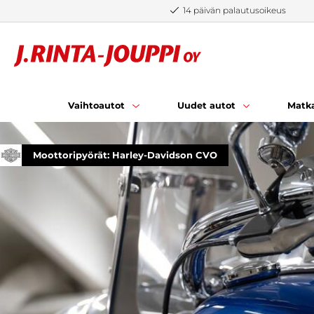
Siirry sisältöön
14 päivän palautusoikeus
Vaihtoautot
Uudet autot
Matka
Moottoripyörät: Harley-Davidson CVO