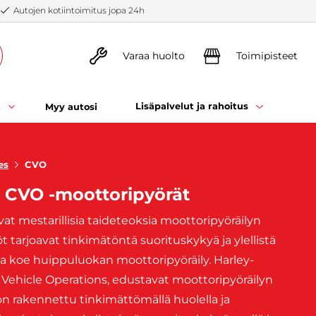
Autojen kotiintoimitus jopa 24h
Varaa huolto
Toimipisteet
t
Lisäpalvelut ja rahoitus
Myy autosi
es
CVO
n CVO -moottoripyörät
t mestarillisia taideteoksia moottoripyöräilyn
 tarjoavat tinkimätöntä suorituskykyä ja ylellistä
ja koe huippuluokan moottoripyöräily. Harley-
ehicle Operations, edustavat moottoripyöräilyn
on rakennettu tinkimättömällä huolella ja