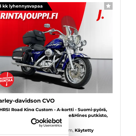
3 kk lyhennysvapaa
SUOSIKKI
arley-davidson CVO
HRSI Road King Custom - A-kortti - Suomi-pyörä,
della hienossa kunnossa!, Vance&Hines putkisto,
ukut
07
, Manuaali, Bensiini, 159 000 km
Käytetty