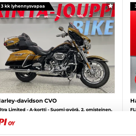
3 kk lyhennysvapaa
SUOSIKKI
arley-davidson CVO
H
ltra Limited - A-kortti - Suomi-pyörä, 2. omisteinen,
FL
alli merkintä CVO Limited FLHTKSE, upea yksilö,
To
arvoin tarjolla näillä herkuilla.
La
015
, Manuaali, Bensiini, 79 200 km
Käytetty
20