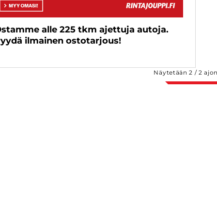
stamme alle 225 tkm ajettuja autoja.
yydä ilmainen ostotarjous!
Näytetään
2
/
2
ajo