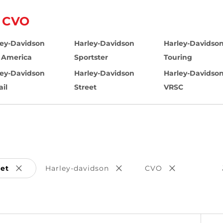
n CVO
ley-Davidson
Harley-Davidson
Harley-Davidso
 America
Sportster
Touring
ley-Davidson
Harley-Davidson
Harley-Davidso
ail
Street
VRSC
set
Harley-davidson
CVO
Poista valinta
Poista valinta
Poista valint