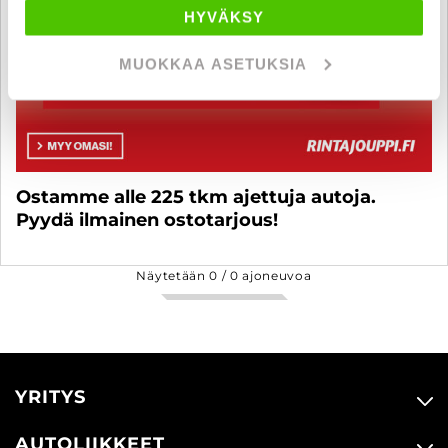
HYVÄKSY
MUOKKAA ASETUKSIA
Ostamme alle 225 tkm ajettuja autoja.
Pyydä ilmainen ostotarjous!
Näytetään
0
/
0
ajoneuvoa
YRITYS
AUTOLIIKKEET