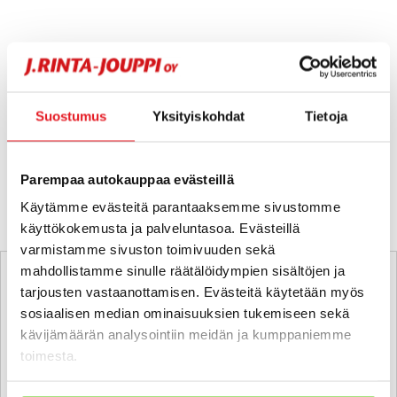
Hups, ei tuloksia!
Ei huolta, tässä valikoimassamme olevat lähimmät
Suostumus
Yksityiskohdat
Tietoja
vastaavat ajoneuvot.
KATSO VASTAAVANLAISET AUTOT
Parempaa autokauppaa evästeillä
Käytämme evästeitä parantaaksemme sivustomme
käyttökokemusta ja palveluntasoa. Evästeillä
varmistamme sivuston toimivuuden sekä
mahdollistamme sinulle räätälöidympien sisältöjen ja
tarjousten vastaanottamisen. Evästeitä käytetään myös
sosiaalisen median ominaisuuksien tukemiseen sekä
kävijämäärän analysointiin meidän ja kumppaniemme
toimesta.