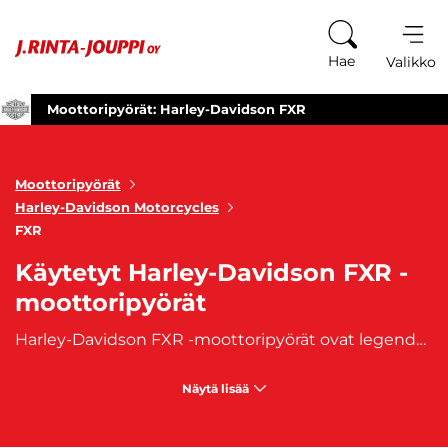
Siirry sisältöön
Hae
Valikko
Moottoripyörät: Harley-Davidson FXR
Moottoripyörät
Harley-Davidson Motorcycles
FXR
Käytetyt Harley-Davidson FXR -
moottoripyörät
Harley-Davidson FXR -moottoripyörät ovat legendaarinen moottoripyörä, joka tunnetaan erinomaisesta ajettavuudestaan ja insinöörien tarkkuudella suunnitelluista ominaisuuksistaan. Vuonna 1982 ensiesitelty FXR oli Harleyn vastaus ulkomaisten moottoripyörien kasvavaan suosioon. Se yhdisti klassisen Harley V-Twinin voiman ja ulkonäön urheilullisempaan ja mukavampaan ajokokemukseen, eroten perinteisistä Harley-malleista. FXR kehitystyö oli merkittävä askel Harley-Davidsonille, ja siitä tuli nopeasti yksi arvostetuimmista malleista harrastajien keskuudessa. HD FXR pyörän suunnittelussa keskityttiin erityisesti ajomukavuuteen ja hallittavuuteen. Kolmionmuotoinen runko, runsaasti maavaraa ja erinomaiset kallistuskulmat tekivät siitä poikkeuksellisen ajettavan. Ensimmäisissä malleissa oli 80ci Shovelhead -moottori, viisinopeuksinen vaihteisto ja kumipohjainen moottori, joka vähensi tärinää ja paransi ajokokemusta. Vaikka tuotanto lopetettiin 1990-luvun lopulla, FXR palasi rajoitetuksi ajaksi Custom Vehicle Operations -ohjelman kautta vuosina 1999-2000. Käytetyt Harley-Davidson FXR -moottoripyörät ovat haluttuja keräilykohteita ja rakastettuja ajoneuvoja. Niiden harvinaisuus ja ainutlaatuinen historia tekevät niistä erinomaisia valintoja kaikille, jotka arvostavat moottoripyöräkulttuuria ja klassista Harley-tyyliä. Tutustu valikoimaamme käytettyjä Harley Davidson FXR -moottoripyöriä ja koe tämä ikoninen ajoneuvo itse.
Näytä lisää