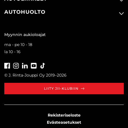
AUTOHUOLTO
Myynnin aukioloajat
ma - pe 10 - 18
la 10 - 16
Facebook
Instagram
LinkedIn
Youtube
Tiktok
© J. Rinta-Jouppi Oy 2019–2026
LIITY JII-KLUBIIN
Rekisteriseloste
Evästeasetukset