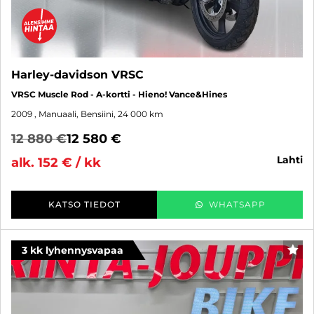
Harley-davidson VRSC
VRSC Muscle Rod - A-kortti - Hieno! Vance&Hines
2009
, Manuaali, Bensiini, 24 000 km
12 880 €
12 580 €
lahti
alk. 152 € / kk
KATSO TIEDOT
WHATSAPP
3 kk lyhennysvapaa
SUO