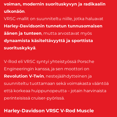
voiman, modernin suorituskyvyn ja radikaalin
ulkonäön
.
VRSC-mallit on suunniteltu niille, jotka haluavat
Harley-Davidsonin tunnetun tunnusomaisen
äänen ja tunteen
, mutta arvostavat myös
dynaamista käsiteltävyyttä ja sporttista
suorituskykyä
.
V-Rod eli VRSC syntyi yhteistyössä Porsche
Engineeringin kanssa, ja sen moottori on
Revolution V-Twin
, nestejäähdytteinen ja
suunniteltu tuottamaan sekä voimakasta vääntöä
että korkeaa huippunopeutta – jotain harvinaista
perinteisissä cruiser-pyörissä.
Harley-Davidson VRSC V-Rod Muscle