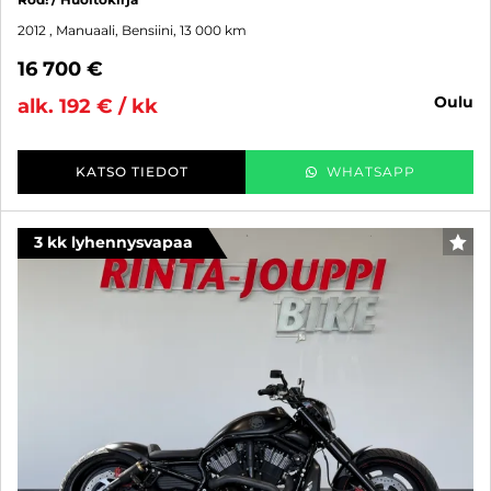
2012
, Manuaali, Bensiini, 13 000 km
16 700 €
oulu
alk. 192 € / kk
KATSO TIEDOT
WHATSAPP
3 kk lyhennysvapaa
SUO