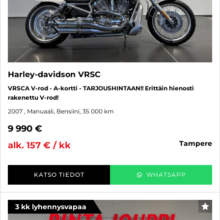
Harley-davidson VRSC
VRSCA V-rod - A-kortti - TARJOUSHINTAAN!! Erittäin hienosti
rakenettu V-rod!
2007
, Manuaali, Bensiini, 35 000 km
9 990 €
tampere
alk. 157 € / kk
KATSO TIEDOT
WHATSAPP
3 kk lyhennysvapaa
SUO