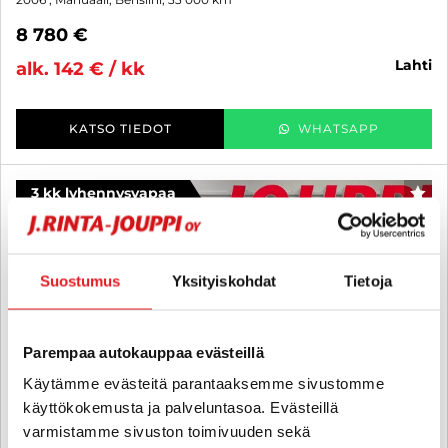
8 780 €
lahti
alk. 142 € / kk
KATSO TIEDOT
WHATSAPP
3 kk lyhennysvapaa
SUO
Suostumus
Yksityiskohdat
Tietoja
Parempaa autokauppaa evästeillä
Käytämme evästeitä parantaaksemme sivustomme
käyttökokemusta ja palveluntasoa. Evästeillä
varmistamme sivuston toimivuuden sekä