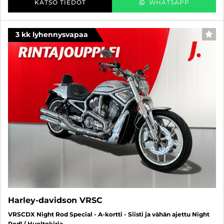
KATSO TIEDOT
WHATSAPP
3 kk lyhennysvapaa
SUO
Harley-davidson VRSC
VRSCDX Night Rod Special - A-kortti - Siisti ja vähän ajettu Night
Rod! / Huoltokirja