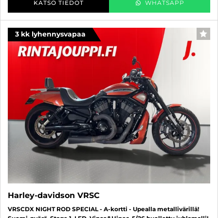
KATSO TIEDOT
WHATSAPP
3 kk lyhennysvapaa
SUO
Harley-davidson VRSC
VRSCDX NIGHT ROD SPECIAL - A-kortti - Upealla metallivärillä!