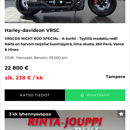
Harley-davidson VRSC
VRSCDX NIGHT ROD SPECIAL - A-kortti - Tyylillä modattu rodi!
Näitä on harvoin tarjolla! Suomipyörä, Ilma-alusta, 260 Perä, Vance
& Hines
2008
, Manuaali, Bensiini, 29 000 km
22 800 €
tampere
alk. 238 € / kk
KATSO TIEDOT
WHATSAPP
3 kk lyhennysvapaa
SUO