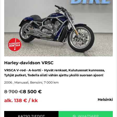
Harley-davidson VRSC
VRSCA V-rod - A-kortti - Hyvät renkaat, Kulutusosat kunnossa,
Tyhjät putket, Todella siisti vähän ajettu yksilö suoraan ajoon!
2006
, Manuaali, Bensiini, 7 000 km
8 700 €
8 500 €
helsinki
alk. 138 € / kk
KATSO TIEDOT
WHATSAPP