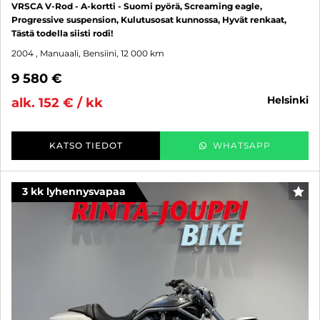
VRSCA V-Rod - A-kortti - Suomi pyörä, Screaming eagle,
Progressive suspension, Kulutusosat kunnossa, Hyvät renkaat,
Tästä todella siisti rodi!
2004
, Manuaali, Bensiini, 12 000 km
9 580 €
helsinki
alk. 152 € / kk
KATSO TIEDOT
WHATSAPP
3 kk lyhennysvapaa
SUO