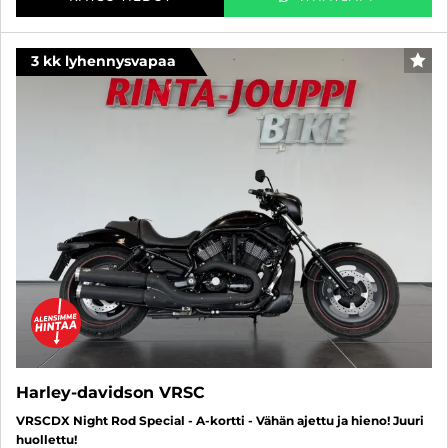
3 kk lyhennysvapaa
SUO
Harley-davidson VRSC
VRSCDX Night Rod Special - A-kortti - Vähän ajettu ja hieno! Juuri
huollettu!