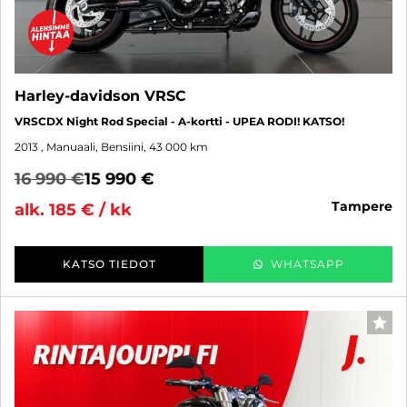
Harley-davidson VRSC
VRSCDX Night Rod Special - A-kortti - UPEA RODI! KATSO!
2013
, Manuaali, Bensiini, 43 000 km
16 990 €
15 990 €
tampere
alk. 185 € / kk
KATSO TIEDOT
WHATSAPP
SUO