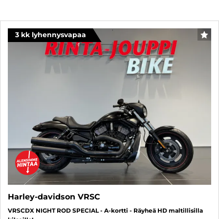
3 kk lyhennysvapaa
SUO
Harley-davidson VRSC
VRSCDX NIGHT ROD SPECIAL - A-kortti - Räyheä HD maltillisilla