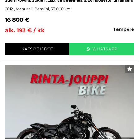
Suomi-pyörä, Stage 1, LED, Vince&Hines, 5/26 huollettu juhlamalli!
2012
, Manuaali, Bensiini, 33 000 km
16 800 €
tampere
alk. 193 € / kk
KATSO TIEDOT
WHATSAPP
SUO