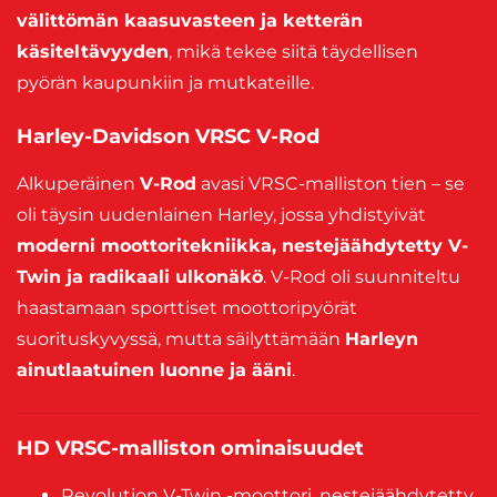
välittömän kaasuvasteen ja ketterän
käsiteltävyyden
, mikä tekee siitä täydellisen
pyörän kaupunkiin ja mutkateille.
Harley-Davidson VRSC V-Rod
Alkuperäinen
V-Rod
avasi VRSC-malliston tien – se
oli täysin uudenlainen Harley, jossa yhdistyivät
moderni moottoritekniikka, nestejäähdytetty V-
Twin ja radikaali ulkonäkö
. V-Rod oli suunniteltu
haastamaan sporttiset moottoripyörät
suorituskyvyssä, mutta säilyttämään
Harleyn
ainutlaatuinen luonne ja ääni
.
HD VRSC-malliston ominaisuudet
Revolution V-Twin -moottori, nestejäähdytetty