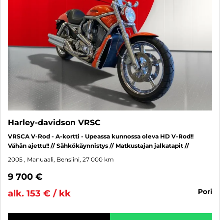
Harley-davidson VRSC
VRSCA V-Rod - A-kortti - Upeassa kunnossa oleva HD V-Rod!!
Vähän ajettu!! // Sähkökäynnistys // Matkustajan jalkatapit //
2005
, Manuaali, Bensiini, 27 000 km
9 700 €
pori
alk. 153 € / kk