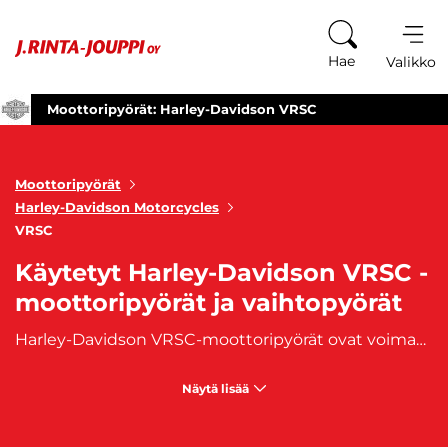
Siirry sisältöön
Hae
Valikko
Moottoripyörät: Harley-Davidson VRSC
Moottoripyörät
Harley-Davidson Motorcycles
VRSC
Käytetyt Harley-Davidson VRSC -
moottoripyörät ja vaihtopyörät
Harley-Davidson VRSC-moottoripyörät ovat voiman ja tyylin mestariteoksia. Astu satulaan ja koe moottoripyöräily, joka yhdistää vauhdin, voiman ja Harley-Davidsonin perinteen VRSC-malliston ohjastuksessa. Harley-Davidson VRSC-moottoripyörät, tunnettuja myös V-Rod-nimellä, ovat merkki voimasta ja suorituskyvystä moottoripyöräilyn maailmassa. VRSC-malliston moottorit ovat teknologian huipulla tarjoten vääntöä ja tehoa jokaisella kaasun painalluksella. Aerodynaaminen muotoilu ja aggressiivinen ulkonäkö tekevät VRSC-mallistosta erottuvan, ja se vetoaa moottoripyöräilijöihin, jotka arvostavat tehokasta suorituskykyä ja ainutlaatuista designia. Olipa matkasi sitten kaupungin sykkeessä tai maanteiden äärellä, VRSC tarjoaa vauhtia ja voimaa, joka jää mieleesi. Hanki oma Harley-Davidson VRSC-moottoripyöräsi ja sukella voiman ja tyylin maailmaan. Tutustu valikoimaamme nyt ja löydä se täydellinen VRSC-malli, joka täyttää moottoripyöräilyn intohimosi.
Näytä lisää