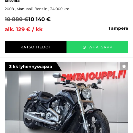
kilsoilla!
2008
, Manuaali, Bensiini, 34 000 km
10 880 €
10 140 €
tampere
alk. 129 € / kk
KATSO TIEDOT
WHATSAPP
3 kk lyhennysvapaa
SUO