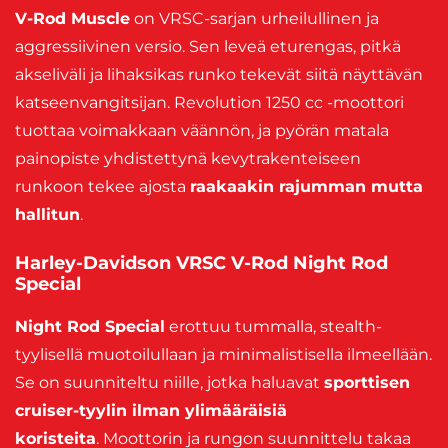
V-Rod Muscle
on VRSC-sarjan urheilullinen ja
aggressiivinen versio. Sen leveä eturengas, pitkä
akseliväli ja lihaksikas runko tekevät siitä näyttävän
katseenvangitsijan. Revolution 1250 cc -moottori
tuottaa voimakkaan väännön, ja pyörän matala
painopiste yhdistettynä kevytrakenteiseen
runkoon tekee ajosta
raakaakin rajumman mutta
hallitun
.
Harley-Davidson VRSC V-Rod Night Rod
Special
Night Rod Special
erottuu tummalla, stealth-
tyylisellä muotoilullaan ja minimalistisella ilmeellään.
Se on suunniteltu niille, jotka haluavat
sporttisen
cruiser-tyylin ilman ylimääräisiä
koristeita
. Moottorin ja rungon suunnittelu takaa