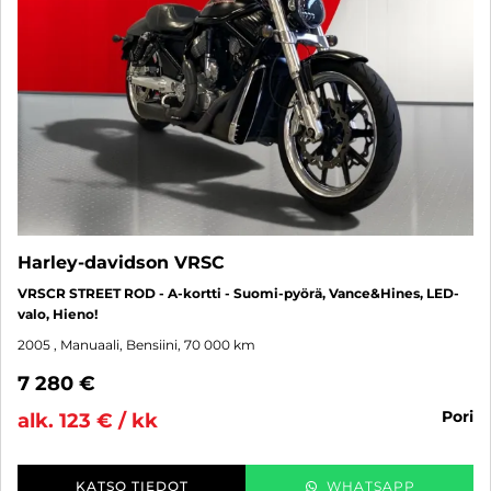
Harley-davidson VRSC
VRSCR STREET ROD - A-kortti - Suomi-pyörä, Vance&Hines, LED-
valo, Hieno!
2005
, Manuaali, Bensiini, 70 000 km
7 280 €
pori
alk. 123 € / kk
KATSO TIEDOT
WHATSAPP