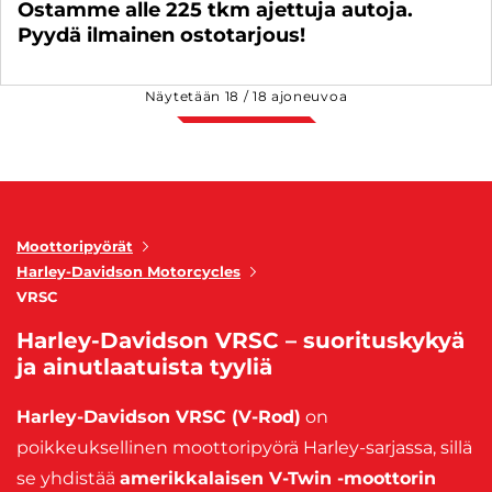
Ostamme alle 225 tkm ajettuja autoja.
Pyydä ilmainen ostotarjous!
Näytetään
18
/
18
ajoneuvoa
Moottoripyörät
Harley-Davidson Motorcycles
VRSC
Harley-Davidson VRSC – suorituskykyä
ja ainutlaatuista tyyliä
Harley-Davidson VRSC (V-Rod)
on
poikkeuksellinen moottoripyörä Harley-sarjassa, sillä
se yhdistää
amerikkalaisen V-Twin -moottorin