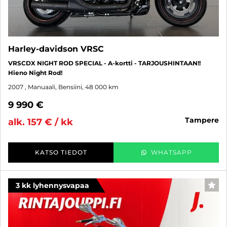
Harley-davidson VRSC
VRSCDX NIGHT ROD SPECIAL - A-kortti - TARJOUSHINTAAN!!
Hieno Night Rod!
2007
, Manuaali, Bensiini, 48 000 km
9 990 €
tampere
alk. 157 € / kk
KATSO TIEDOT
WHATSAPP
3 kk lyhennysvapaa
SUO