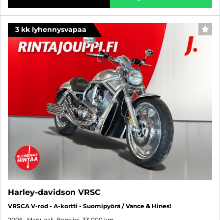
3 kk lyhennysvapaa
SUO
Harley-davidson VRSC
VRSCA V-rod - A-kortti - Suomipyörä / Vance & Hines!
2006
, Manuaali, Bensiini, 33 000 km