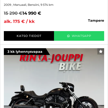
2009
, Manuaali, Bensiini, 9 574 km
15 290 €
14 990 €
tampere
alk. 175 € / kk
KATSO TIEDOT
WHATSAPP
3 kk lyhennysvapaa
SUO