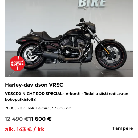
Harley-davidson VRSC
VRSCDX NIGHT ROD SPECIAL - A-kortti - Todella siisti rodi akran
kokoputkistolla!
2008
, Manuaali, Bensiini, 53 000 km
12 490 €
11 600 €
tampere
alk. 143 € / kk