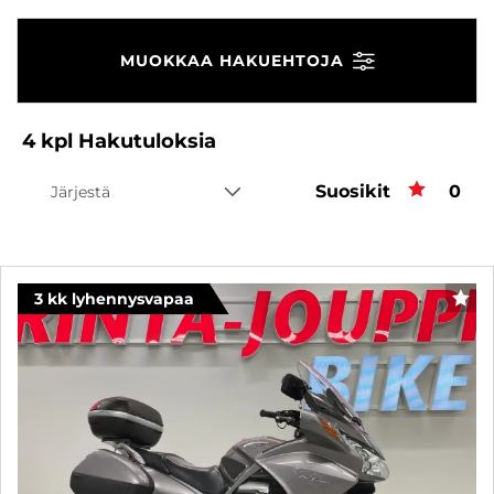
MUOKKAA HAKUEHTOJA
4
kpl
Hakutuloksia
Suosikit
Suos
0
Järjestä
3 kk lyhennysvapaa
SUO