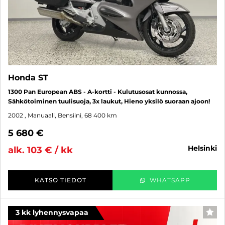
Honda ST
1300 Pan European ABS - A-kortti - Kulutusosat kunnossa,
Sähkötoiminen tuulisuoja, 3x laukut, Hieno yksilö suoraan ajoon!
2002
, Manuaali, Bensiini, 68 400 km
5 680 €
helsinki
alk. 103 € / kk
KATSO TIEDOT
WHATSAPP
3 kk lyhennysvapaa
SUO