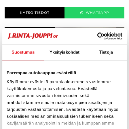
KATSO TIEDOT
WHATSAPP
3 kk lyhennysvapaa
SUO
Suostumus
Yksityiskohdat
Tietoja
Parempaa autokauppaa evästeillä
Käytämme evästeitä parantaaksemme sivustomme
käyttökokemusta ja palveluntasoa. Evästeillä
varmistamme sivuston toimivuuden sekä
mahdollistamme sinulle räätälöidympien sisältöjen ja
tarjousten vastaanottamisen. Evästeitä käytetään myös
sosiaalisen median ominaisuuksien tukemiseen sekä
kävijämäärän analysointiin meidän ja kumppaniemme
Honda ST