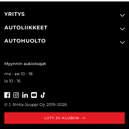
YRITYS
AUTOLIIKKEET
AUTOHUOLTO
Myynnin aukioloajat
ma - pe 10 - 18
la 10 - 16
Facebook
Instagram
LinkedIn
Youtube
Tiktok
© J. Rinta-Jouppi Oy 2019–2026
LIITY JII-KLUBIIN