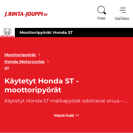
Siirry sisältöön
Hae
Valikko
Moottoripyörät: Honda ST
Moottoripyörät
Honda Motorcycles
ST
Käytetyt Honda ST -
moottoripyörät
Käytetyt Honda ST matkapyörät odottavat sinua – tehokasta suorituskykyä ja mukavuutta pitkille matkoille. ST-sarja on suunniteltu tarjoamaan moottoripyöräilijöille huippuluokan ominaisuuksia ja luotettavaa matkustusmukavuutta. Käytetyt Honda ST matkapyörämme ovat valmiita viemään sinut pitkille ajomatkoille. Jokainen pyörä yhdistää voiman, mukavuuden ja huippuluokan teknologian ainutlaatuisella tavalla. ST-sarja tarjoaa moottoripyöriä, jotka ovat valmiita kohtaamaan niin kaupungin vilinän kuin avoimet tietkin. Selaa valikoimaamme ja löydä itsellesi sopiva käytetty Honda ST matkapyörä. Omista tehokas ja mukava matkakumppani ja lähde seikkailuun tien päälle Honda ST:n kanssa. Koe voiman ja matkustusmukavuuden täydellinen yhdistelmä jokaisella ajomatkalla..Meiltä löydät käytetyt Honda ST-moottoripyörät, joihin on saatavilla myös edullinen
Näytä lisää