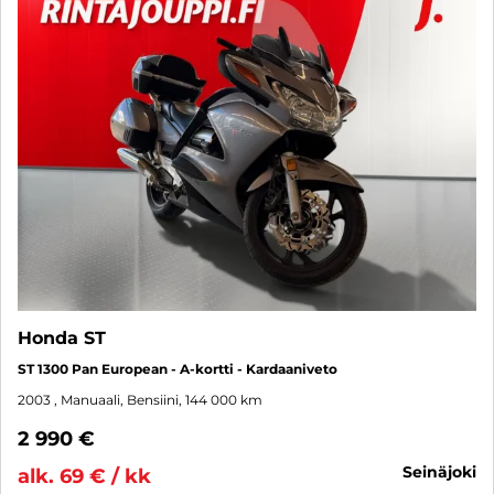
Honda ST
ST 1300 Pan European - A-kortti - Kardaaniveto
2003
, Manuaali, Bensiini, 144 000 km
2 990 €
seinäjoki
alk. 69 € / kk