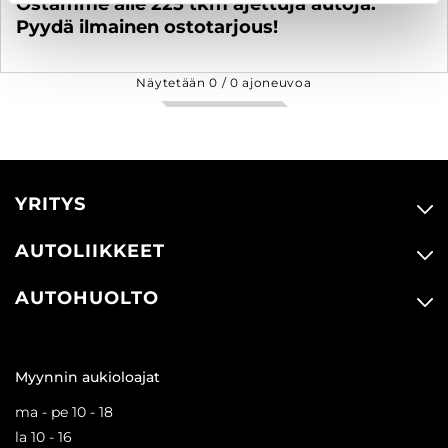
Ostamme alle 225 tkm ajettuja autoja.
Pyydä ilmainen ostotarjous!
Näytetään
0
/
0
ajoneuvoa
YRITYS
AUTOLIIKKEET
AUTOHUOLTO
Myynnin aukioloajat
ma - pe 10 - 18
la 10 - 16