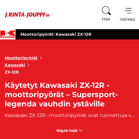
Siirry sisältöön
Hae
Valikko
Moottoripyörät: Kawasaki ZX-12R
Moottoripyörät
Kawasaki
ZX-12R
Käytetyt Kawasaki ZX-12R -
moottoripyörät – Supersport-
legenda vauhdin ystäville
Kawasaki ZX-12R -moottoripyörät ovat tunnettuja voimastaan, aerodynaamisesta muotoilustaan ja vaikuttavasta suorituskyvystään. Tämä supersport-luokan moottoripyörä tarjoaa 1200-kuutioisen moottorin, joka tuottaa huikean tehon ja vääntömomentin niin moottoritiellä kuin radallakin. ZX-12R:n kehittynyt runkorakenne, tarkka ohjattavuus ja huippuluokan jarrut tekevät siitä täydellisen valinnan kuljettajille, jotka arvostavat nopeutta ja ajodynamiikkaa. Tutustu Kawasaki ZX-12R -vaihtopyöriin ja koe
Näytä lisää