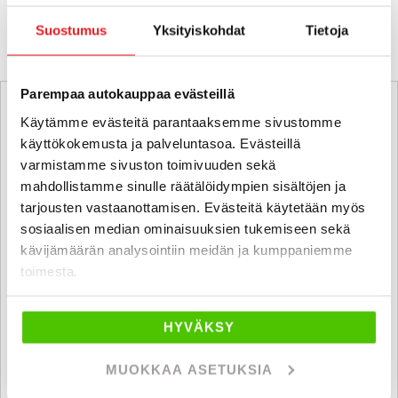
KATSO VASTAAVANLAISET AUTOT
Suostumus
Yksityiskohdat
Tietoja
Parempaa autokauppaa evästeillä
Käytämme evästeitä parantaaksemme sivustomme
käyttökokemusta ja palveluntasoa. Evästeillä
varmistamme sivuston toimivuuden sekä
mahdollistamme sinulle räätälöidympien sisältöjen ja
tarjousten vastaanottamisen. Evästeitä käytetään myös
sosiaalisen median ominaisuuksien tukemiseen sekä
kävijämäärän analysointiin meidän ja kumppaniemme
toimesta.
HYVÄKSY
MUOKKAA ASETUKSIA