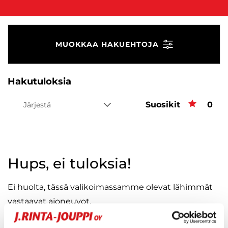
MUOKKAA HAKUEHTOJA
Hakutuloksia
Suosikit
Suos
0
Järjestä
Hups, ei tuloksia!
Ei huolta, tässä valikoimassamme olevat lähimmät
vastaavat ajoneuvot.