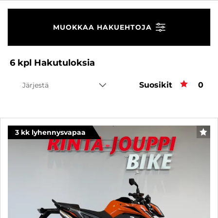
MUOKKAA HAKUEHTOJA
6
kpl
Hakutuloksia
Suosikit
Suos
0
Järjestä
3 kk lyhennysvapaa
SUO