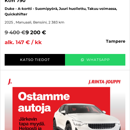
Ktm 790
Duke - A-kortti - Suomipyörä, Juuri huollettu, Takuu voimassa,
Quickshifter
2025
, Manuaali, Bensiini, 2 383 km
9 400 €
9 200 €
tampere
alk. 147 € / kk
KATSO TIEDOT
WHATSAPP