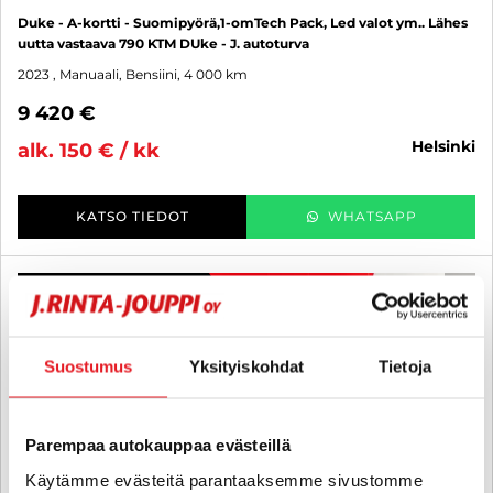
Duke - A-kortti - Suomipyörä,1-omTech Pack, Led valot ym.. Lähes
uutta vastaava 790 KTM DUke - J. autoturva
2023
, Manuaali, Bensiini, 4 000 km
9 420 €
helsinki
alk. 150 € / kk
KATSO TIEDOT
WHATSAPP
3 kk lyhennysvapaa
SUO
Suostumus
Yksityiskohdat
Tietoja
Parempaa autokauppaa evästeillä
Käytämme evästeitä parantaaksemme sivustomme