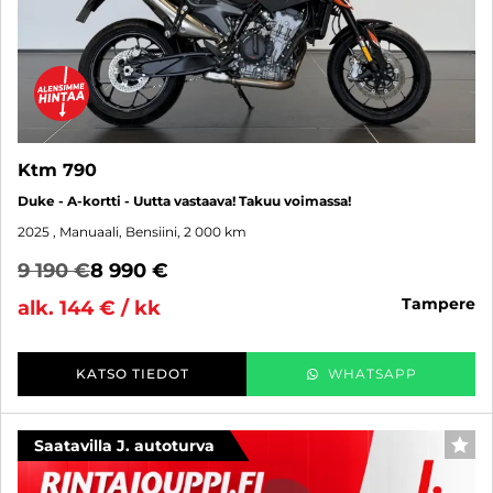
Ktm 790
Duke - A-kortti - Uutta vastaava! Takuu voimassa!
2025
, Manuaali, Bensiini, 2 000 km
9 190 €
8 990 €
tampere
alk. 144 € / kk
KATSO TIEDOT
WHATSAPP
Saatavilla J. autoturva
SUO