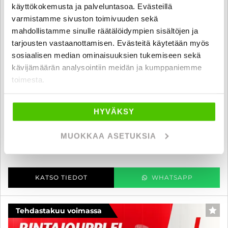
käyttökokemusta ja palveluntasoa. Evästeillä
varmistamme sivuston toimivuuden sekä
mahdollistamme sinulle räätälöidympien sisältöjen ja
tarjousten vastaanottamisen. Evästeitä käytetään myös
sosiaalisen median ominaisuuksien tukemiseen sekä
kävijämäärän analysointiin meidän ja kumppaniemme
Ktm 790
toimesta.
Adventure - A-kortti - Suomi-pyörä, 1-om, Pohjapanssari,
Nappularenkaat, Digimittaristo, ABS, Visiiri, Vakkari
HYVÄKSY
2019
, Manuaali, Bensiini, 15 000 km
10 980 €
10 690 €
MUOKKAA ASETUKSIA
raisio
alk. 134 € / kk
KATSO TIEDOT
WHATSAPP
Tehdastakuu voimassa
SUO