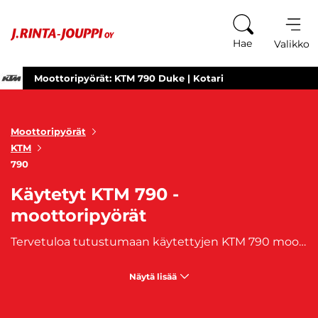
Siirry sisältöön
Hae
Valikko
Moottoripyörät: KTM 790 Duke | Kotari
Moottoripyörät
KTM
790
Käytetyt KTM 790 -
moottoripyörät
Tervetuloa tutustumaan käytettyjen KTM 790 moottoripyörien valikoimaamme, erityisesti keskittyen KTM 790 Dukeen. KTM 790-mallit ovat voimakkaita ja tyylikkäitä, ja nyt sinulla on mahdollisuus omistaa oma voimakas kaksipyöräinen kumppanisi. Käytetyt KTM 790 moottoripyörämme tarjoavat voimaa, tyyliä ja huippuluokan suorituskykyä. KTM 790 Duke on suunniteltu tarjoamaan mahtavaa ajonautintoa sekä kaupunki- että maanteillä. Selaa valikoimaamme ja löydä itsellesi sopiva käytetty KTM 790 moottoripyörä. Omista voimakas ja tyylikäs moottoripyörä ja lähde seikkailuun tien päälle KTM 790:n kanssa. Koe voiman ja tyylin täydellinen liitto jokaisella ajomatkalla. Myynnissä olevat, käytetyt KTM 790-moottoripyörät ostat kätevästi J. Rinta-Joupilta. Moottoripyöriimme on saatavilla myös edullinen, moottoripyöriin soveltuva
Näytä lisää