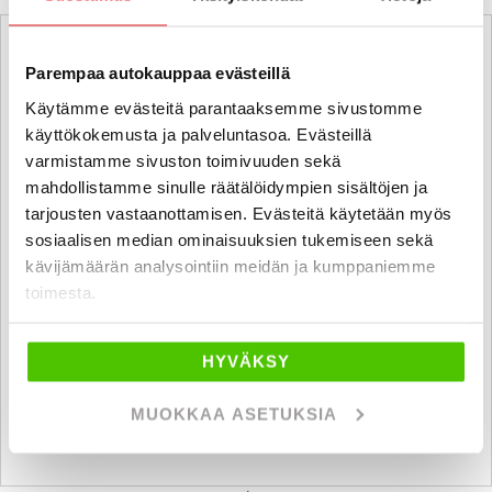
Parempaa autokauppaa evästeillä
Käytämme evästeitä parantaaksemme sivustomme
käyttökokemusta ja palveluntasoa. Evästeillä
varmistamme sivuston toimivuuden sekä
mahdollistamme sinulle räätälöidympien sisältöjen ja
tarjousten vastaanottamisen. Evästeitä käytetään myös
sosiaalisen median ominaisuuksien tukemiseen sekä
kävijämäärän analysointiin meidän ja kumppaniemme
toimesta.
HYVÄKSY
Ostamme alle 225 tkm ajettuja autoja.
MUOKKAA ASETUKSIA
Pyydä ilmainen ostotarjous!