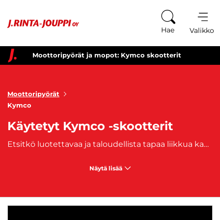
Siirry sisältöön
Hae
Valikko
Moottoripyörät ja mopot: Kymco skootterit
Moottoripyörät
Kymco
Käytetyt Kymco -skootterit
Etsitkö luotettavaa ja taloudellista tapaa liikkua kaupungissa? Tutustu laajaan valikoimaamme käytettyjä Kymco skoottereita, jotka tarjoavat kätevän ja hauskan tavan navigoida vilkkaiden katujen läpi. Kymco on tunnettu laadustaan ja suorituskyvystään skoottereiden valmistajana, ja käytetyt mallit eivät ole poikkeus. Valikoimassamme on erilaisia malleja ja kokoja, jotka sopivat erilaisiin tarpeisiin ja budjetteihin. Olit sitten matkalla töihin, kouluun tai vain tutkimaan kaupunkia, Kymco skootteri tarjoaa sinulle käytännöllisen ja hauskan tavan liikkua. Tutustu valikoimaamme ja löydä oma käytetty Kymco skootterisi tänään. Tartu tilaisuuteen ja tee arjestasi hieman helpompaa ja hauskempaa skootterilla, joka on suunniteltu kestämään ja viemään sinut minne tahansa haluatkin.
Näytä lisää