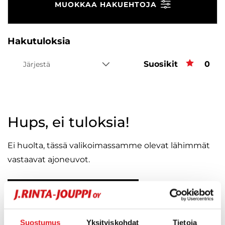
MUOKKAA HAKUEHTOJA
Hakutuloksia
Suosikit
Suos
0
Järjestä
Hups, ei tuloksia!
Ei huolta, tässä valikoimassamme olevat lähimmät
vastaavat ajoneuvot.
KATSO VASTAAVANLAISET AUTOT
Suostumus
Yksityiskohdat
Tietoja