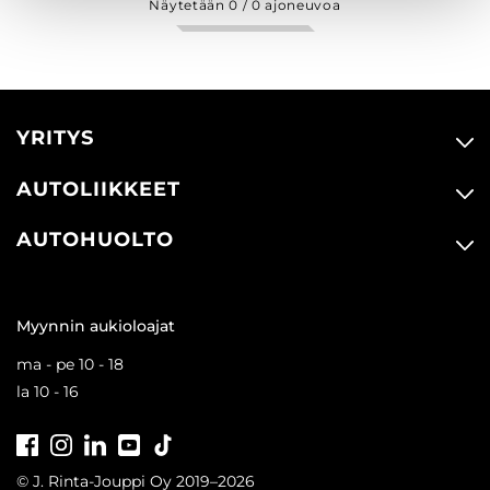
Näytetään
0
/
0
ajoneuvoa
YRITYS
AUTOLIIKKEET
AUTOHUOLTO
Myynnin aukioloajat
ma - pe 10 - 18
la 10 - 16
Facebook
Instagram
LinkedIn
Youtube
Tiktok
© J. Rinta-Jouppi Oy 2019–2026