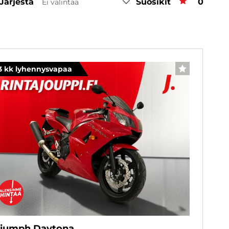
Järjestä
Suosikit
Suosiki
0
Ei valintaa
3 kk lyhennysvapaa
SUOSIKKI
riumph Daytona