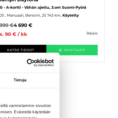
0 - A-kortti - Vähän ajettu, 3.om Suomi-Pyörä
05
, Manuaali, Bensiini, 25 743 km
Käytetty
 990 €
4 690 €
raisio
k. 90 € / kk
KATSO TIEDOT
WHATSAPP
Tietoja
eillä varmistamme sivuston
amisen. Evästeitä käytetään