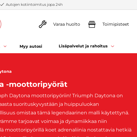
Autojen kotiintoimitus jopa 24h
Varaa huolto
Toimipisteet
t
Lisäpalvelut ja rahoitus
Myy autosi
ytona
a -moottoripyörät
umph Daytona moottoripyöriin! Triumph Daytona on
aasta suorituskyvystään ja huippuluokan
lisuus omistaa tämä legendaarinen malli käytettynä.
ämme tarjoavat voimaa ja dynamiikkaa niin
ä moottoripyörillä koet adrenaliinia nostattavia hetkiä