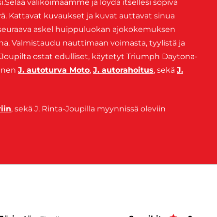
i.Selaa valikoimaamme ja löydä itsellesi sopiva
. Kattavat kuvaukset ja kuvat auttavat sinua
seuraava askel huippuluokan ajokokemuksen
. Valmistaudu nauttimaan voimasta, tyylistä ja
Joupilta ostat edulliset, käytetyt Triumph Daytona-
linen
J. autoturva Moto
,
J. autorahoitus
, sekä
J.
iin
, sekä J. Rinta-Joupilla myynnissä oleviin