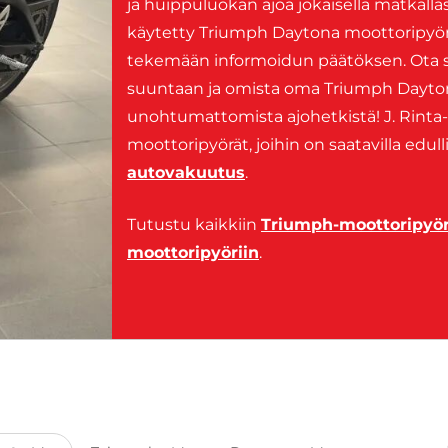
ja huippuluokan ajoa jokaisella matkallas
käytetty Triumph Daytona moottoripyörä
tekemään informoidun päätöksen. Ota 
suuntaan ja omista oma Triumph Daytona
unohtumattomista ajohetkistä! J. Rinta-
moottoripyörät, joihin on saatavilla edul
autovakuutus
.
Tutustu kaikkiin
Triumph-moottoripyör
moottoripyöriin
.