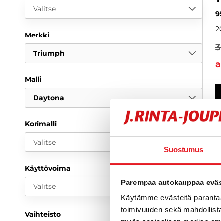
Valitse
9
2
Merkki
3
Triumph
a
Malli
Daytona
Korimalli
Valitse
Suostumus
Käyttövoima
Parempaa autokauppaa eväst
Valitse
Käytämme evästeitä paranta
toimivuuden sekä mahdollista
Vaihteisto