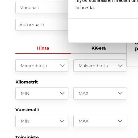
myös sosiaalisen median om
Manuaali
toimesta.
Automaatti
O
Hinta
KK-erä
P
Minimihinta
Maksimihinta
Kilometrit
MIN
MAX
Vuosimalli
MIN
MAX
Toimipiste