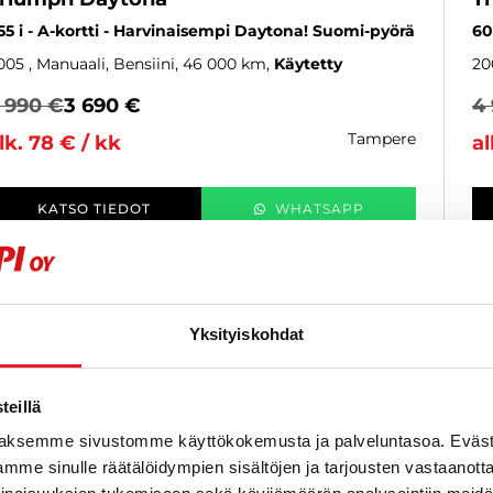
55 i - A-kortti - Harvinaisempi Daytona! Suomi-pyörä
60
005
, Manuaali, Bensiini, 46 000 km
Käytetty
20
 990 €
3 690 €
4
tampere
lk. 78 € / kk
al
KATSO TIEDOT
WHATSAPP
Yksityiskohdat
eillä
aksemme sivustomme käyttökokemusta ja palveluntasoa. Eväst
mme sinulle räätälöidympien sisältöjen ja tarjousten vastaanott