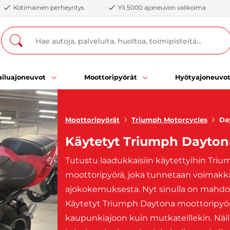
Kotimainen perheyritys
Yli 5000 ajoneuvon valikoima
iluajoneuvot
Moottoripyörät
Hyötyajoneuvo
Moottoripyörät
Triumph Motorcycles
Da
Käytetyt Triumph Dayton
Tutustu laadukkaisiin käytettyihin Tri
moottoripyörä, joka tunnetaan voimakk
ajokokemuksesta. Nyt sinulla on mahdol
Käytetyt Triumph Daytona moottoripyör
kaupunkiajoon kuin mutkateillekin. Näill