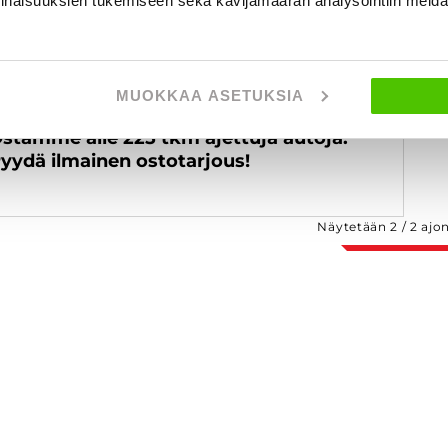
inaisuuksien tukemiseen sekä kävijämäärän analysointiin mei
MUOKKAA ASETUKSIA
stamme alle 225 tkm ajettuja autoja.
yydä ilmainen ostotarjous!
Näytetään
2
/
2
ajo