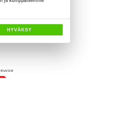
dän ja kumppaniemme
HYVÄKSY
neuvoa