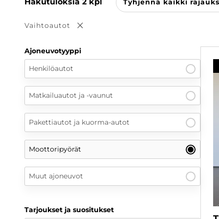
Hakutuloksia
2
kpl
Tyhjennä kaikki rajauk
Vaihtoautot
Poista valinta
Ajoneuvotyyppi
Henkilöautot
Matkailuautot ja -vaunut
Pakettiautot ja kuorma-autot
Moottoripyörät
Muut ajoneuvot
Tarjoukset ja suositukset
T