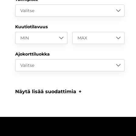
Valitse
Kuutiotilavuus
MIN
MAX
Ajokorttiluokka
Valitse
Näytä lisää suodattimia