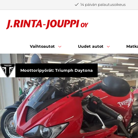
Siirry sisältöön
14 päivän palautusoikeus
Vaihtoautot
Uudet autot
Matka
Moottoripyörät: Triumph Daytona