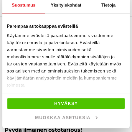
Suostumus
Yksityiskohdat
Tietoja
Parempaa autokauppaa evästeillä
Käytämme evästeitä parantaaksemme sivustomme
käyttökokemusta ja palveluntasoa. Evästeillä
varmistamme sivuston toimivuuden sekä
mahdollistamme sinulle räätälöidympien sisältöjen ja
tarjousten vastaanottamisen. Evästeitä käytetään myös
sosiaalisen median ominaisuuksien tukemiseen sekä
kävijämäärän analysointiin meidän ja kumppaniemme
toimesta.
HYVÄKSY
MUOKKAA ASETUKSIA
Ostamme alle 225 tkm ajettuja autoja.
Pyydä ilmainen ostotarjous!