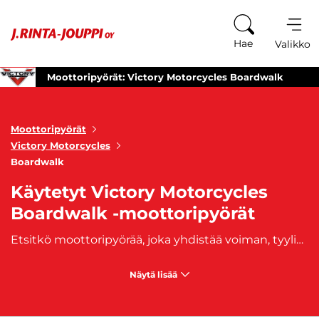
Siirry sisältöön
Hae
Valikko
Moottoripyörät: Victory Motorcycles Boardwalk
Moottoripyörät
Victory Motorcycles
Boardwalk
Käytetyt Victory Motorcycles
Boardwalk -moottoripyörät
Etsitkö moottoripyörää, joka yhdistää voiman, tyylin ja luotettavuuden täydellisesti? Tutustu valikoimamme käytettyihin Victory Boardwalk moottoripyöriin, jotka tarjoavat unohtumattomia ajokokemuksia ja huippuluokan suorituskykyä. Victory Boardwalk on legendaarinen moottoripyörämalli, joka on suunniteltu tarjoamaan täydellinen yhdistelmä voimaa ja mukavuutta pitkille matkoille. Sen vahva moottori ja sulavalinjainen muotoilu tekevät siitä täydellisen valinnan niille, jotka arvostavat sekä tyyliä että suorituskykyä. Victory Boardwalk moottoripyörällä voit nauttia huolettomasta ajokokemuksesta heti ensimmäisestä hetkestä lähtien. Olit sitten pitkän matkan kokenut kuljettaja tai vasta-alkaja moottoripyöräilyn maailmassa, Boardwalk tarjoaa sinulle vertaansa vailla olevan ajokokemuksen. Tutustu valikoimaamme ja löydä oma käytetty Victory Boardwalk moottoripyöräsi tänään. Tartu tilaisuuteen astua satulaan ja koe vapauden ja jännityksen tunne tien päällä täysin uudella tavalla.
Näytä lisää