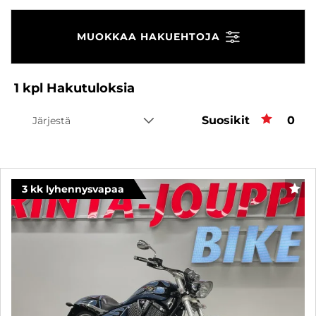
MUOKKAA HAKUEHTOJA
1
kpl
Hakutuloksia
Suosikit
Suos
0
Järjestä
3 kk lyhennysvapaa
SUO