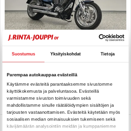
Victory Hammer
. - A-kortti - Suomi-pyörä, Huoltohistoria, Hyvät renkaat,
Suostumus
Yksityiskohdat
Tietoja
Kulutusosat kunnossa, Todella siististi pidetty yksilö!
2010
, Manuaali, Bensiini, 27 397 km
Parempaa autokauppaa evästeillä
8 250 €
Käytämme evästeitä parantaaksemme sivustomme
helsinki
alk. 135 € / kk
käyttökokemusta ja palveluntasoa. Evästeillä
varmistamme sivuston toimivuuden sekä
KATSO TIEDOT
WHATSAPP
mahdollistamme sinulle räätälöidympien sisältöjen ja
tarjousten vastaanottamisen. Evästeitä käytetään myös
sosiaalisen median ominaisuuksien tukemiseen sekä
kävijämäärän analysointiin meidän ja kumppaniemme