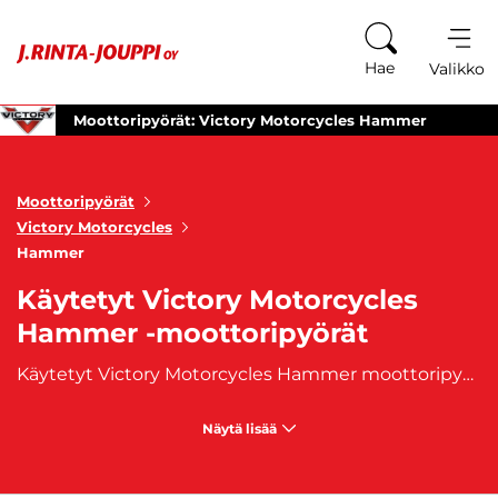
Siirry sisältöön
Hae
Valikko
Moottoripyörät: Victory Motorcycles Hammer
Moottoripyörät
Victory Motorcycles
Hammer
Käytetyt Victory Motorcycles
Hammer -moottoripyörät
Käytetyt Victory Motorcycles Hammer moottoripyörät odottavat sinua – voimaa, tyyliä ja räätälöityjä ajoelämyksiä. Victory Motorcycles Hammer on moottoripyöräsarja, joka tunnetaan voimakkaasta suorituskyvystään, ainutlaatuisesta muotoilustaan ja räätälöitävyydestään tarjoten unohtumattomia ajohetkiä tiellä. Käytetyt Victory Motorcycles Hammer moottoripyörämme ovat huolella valittuja ja valmiita viemään sinut voiman ja tyylin maailmaan. Valikoimastamme löydät erilaisia malleja, jotka tarjoavat voimakasta suorituskykyä, tarkkaa ajodynamiikkaa ja räätälöitäviä ominaisuuksia. Jokainen moottoripyörä yhdistää voiman, tyylin ja räätälöityjen ajoelämysten parhaalla mahdollisella tavalla. Selaa valikoimaamme ja löydä itsellesi sopiva käytetty Victory Motorcycles Hammer moottoripyörä. Kattavat kuvaukset ja tiedot auttavat sinua tekemään informoidun päätöksen. Omista voimakas, tyylikäs ja räätälöity ajokumppani ja lähde matkaan Victory Motorcycles Hammerin kanssa. Koe voiman, tyylin ja räätälöityjen ajoelämysten täydellinen yhdistelmä jokaisella ajomatkalla.
Näytä lisää