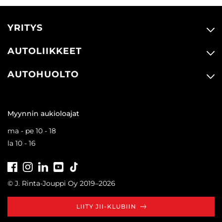
YRITYS
AUTOLIIKKEET
AUTOHUOLTO
Myynnin aukioloajat
ma - pe 10 - 18
la 10 - 16
Facebook
Instagram
LinkedIn
Youtube
Tiktok
© J. Rinta-Jouppi Oy 2019–2026
LIITY JII-KLUBIIN