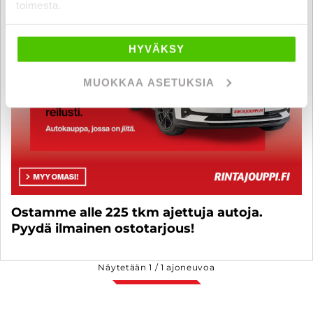
toimesta.
HYVÄKSY
MUOKKAA ASETUKSIA
Ostamme alle 225 tkm ajettuja autoja.
Pyydä ilmainen ostotarjous!
Näytetään
1
/
1
ajoneuvoa