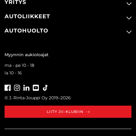
YRITYS
AUTOLIIKKEET
AUTOHUOLTO
Myynnin aukioloajat
ma - pe 10 - 18
la 10 - 16
Facebook
Instagram
LinkedIn
Youtube
Tiktok
© J. Rinta-Jouppi Oy 2019–2026
LIITY JII-KLUBIIN