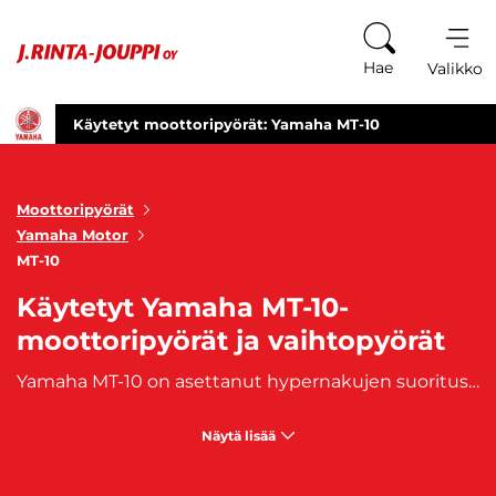
Siirry sisältöön
Hae
Valikko
Käytetyt moottoripyörät: Yamaha MT-10
Moottoripyörät
Yamaha Motor
MT-10
Käytetyt Yamaha MT-10-
moottoripyörät ja vaihtopyörät
Yamaha MT-10 on asettanut hypernakujen suorituskyvylle uudet perusarvot. Suorituskyvyltään MT-10 tarjoaa vääntövahvaa kiihtyvyyttä ja kaarteita kaihtamatonta asennetta. Yamaha MT-10:n pirteästi kaasuun vastaava, maineikas, nelisylinterinen, 998cc crossplane-moottori tuottaa tehokasta ja lineaarista vääntövoimaa alakierroksilta lähtien.
Näytä lisää