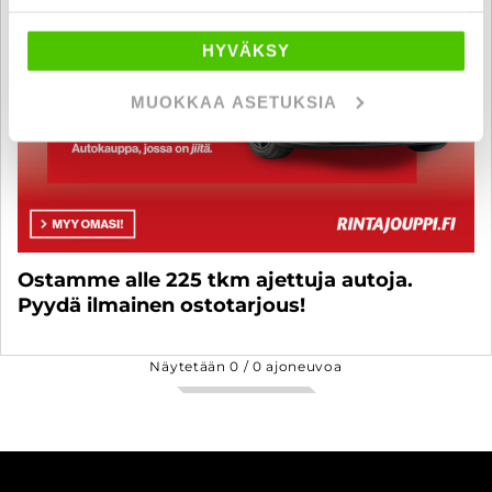
HYVÄKSY
MUOKKAA ASETUKSIA
Ostamme alle 225 tkm ajettuja autoja.
Pyydä ilmainen ostotarjous!
Näytetään
0
/
0
ajoneuvoa