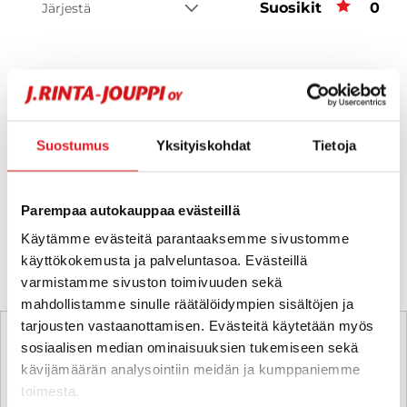
Suosikit
Suos
0
Järjestä
Hups, ei tuloksia!
Suostumus
Yksityiskohdat
Tietoja
Ei huolta, tässä valikoimassamme olevat lähimmät
vastaavat ajoneuvot.
Parempaa autokauppaa evästeillä
KATSO VASTAAVANLAISET AUTOT
Käytämme evästeitä parantaaksemme sivustomme
käyttökokemusta ja palveluntasoa. Evästeillä
varmistamme sivuston toimivuuden sekä
mahdollistamme sinulle räätälöidympien sisältöjen ja
tarjousten vastaanottamisen. Evästeitä käytetään myös
sosiaalisen median ominaisuuksien tukemiseen sekä
kävijämäärän analysointiin meidän ja kumppaniemme
toimesta.