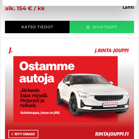
lahti
alk. 154 € / kk
KATSO TIEDOT
WHATSAPP