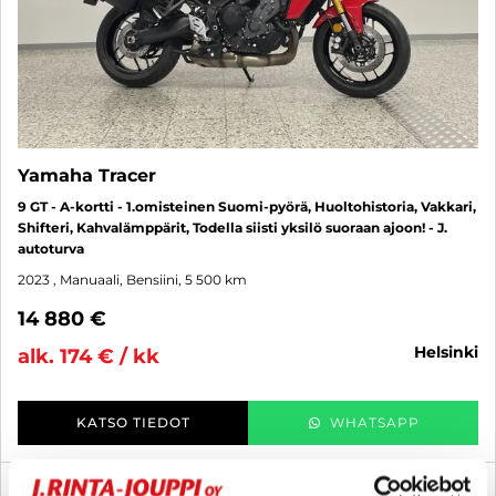
Yamaha Tracer
9 GT - A-kortti - 1.omisteinen Suomi-pyörä, Huoltohistoria, Vakkari,
Shifteri, Kahvalämppärit, Todella siisti yksilö suoraan ajoon! - J.
autoturva
2023
, Manuaali, Bensiini, 5 500 km
14 880 €
helsinki
alk. 174 € / kk
KATSO TIEDOT
WHATSAPP
3 kk lyhennysvapaa