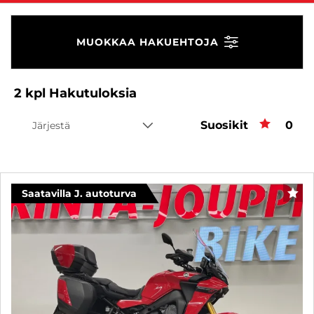
MUOKKAA HAKUEHTOJA
2
kpl
Hakutuloksia
Suosikit
Suos
0
Järjestä
Saatavilla J. autoturva
SUO