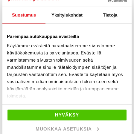
SUO
Suostumus
Yksityiskohdat
Tietoja
Parempaa autokauppaa evästeillä
Käytämme evästeitä parantaaksemme sivustomme
käyttökokemusta ja palveluntasoa. Evästeillä
varmistamme sivuston toimivuuden sekä
mahdollistamme sinulle räätälöidympien sisältöjen ja
tarjousten vastaanottamisen. Evästeitä käytetään myös
sosiaalisen median ominaisuuksien tukemiseen sekä
kävijämäärän analysointiin meidän ja kumppaniemme
toimesta.
Yamaha TRACER
9 GT - A-kortti - Suoraan 1.omistajalta! Kattavasti varusteltu ja
kolmella laukulla!
HYVÄKSY
2022
, Manuaali, Bensiini, 53 000 km
MUOKKAA ASETUKSIA
12 800 €