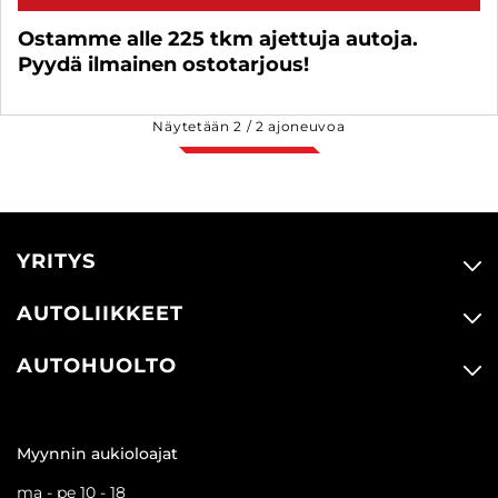
Ostamme alle 225 tkm ajettuja autoja.
Pyydä ilmainen ostotarjous!
Näytetään
2
/
2
ajoneuvoa
YRITYS
AUTOLIIKKEET
AUTOHUOLTO
Myynnin aukioloajat
ma - pe 10 - 18