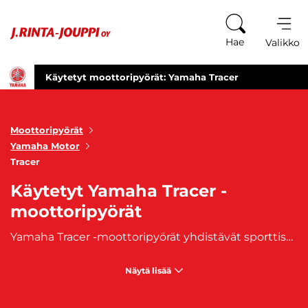
Siirry sisältöön
Hae
Valikko
Käytetyt moottoripyörät: Yamaha Tracer
Moottoripyörät
Yamaha Motor
Tracer
Käytetyt Yamaha Tracer -
moottoripyörät
Yamaha Tracer -moottoripyörät yhdistävät sporttisen suorituskyvyn ja touring-pyörän mukavuuden, tehden niistä loistavan valinnan monipuoliseen ajoon. Olipa kyseessä Tracer 700, 900 tai 9 GT, mallisto tarjoaa tehokkaan moottorin, hyvän tuulisuojan ja ergonomisen ajoasennon niin arkikäyttöön kuin pitkille matkoille. Tracer tunnetaan myös vakaasta ajettavuudestaan, säädettävistä jousituksistaan ja kattavasta vakiovarustelusta. Käytetty Yamaha Tracer on luotettava valinta kuljettajalle, joka haluaa yhden pyörän moneen käyttöön. Tutustu vaihtoajoneuvoihin ja löydä oma Tracerisi!
Näytä lisää