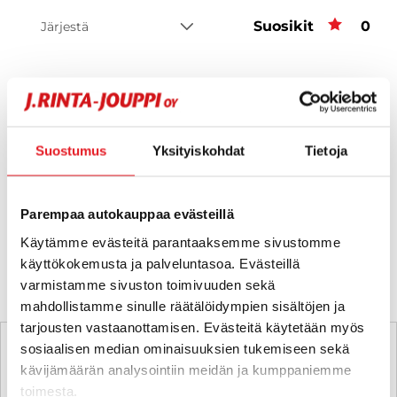
Suosikit
Suos
0
Järjestä
Hups, ei tuloksia!
Suostumus
Yksityiskohdat
Tietoja
Ei huolta, tässä valikoimassamme olevat lähimmät
vastaavat ajoneuvot.
Parempaa autokauppaa evästeillä
Käytämme evästeitä parantaaksemme sivustomme
KATSO VASTAAVANLAISET AUTOT
käyttökokemusta ja palveluntasoa. Evästeillä
varmistamme sivuston toimivuuden sekä
mahdollistamme sinulle räätälöidympien sisältöjen ja
tarjousten vastaanottamisen. Evästeitä käytetään myös
sosiaalisen median ominaisuuksien tukemiseen sekä
kävijämäärän analysointiin meidän ja kumppaniemme
toimesta.