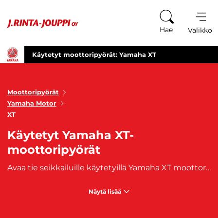
Siirry sisältöön
Hae
Valikko
Käytetyt moottoripyörät: Yamaha XT
Moottoripyörät
Yamaha Motor
XT
Käytetyt Yamaha XT-
moottoripyörät
Avaa tie seikkailuille käytetyillä Yamaha XT moottoripyörillä! Yamaha XT-sarja yhdistää tyylikkään muotoilun ja voimakkaan suorituskyvyn, tehden niistä täydellisen valinnan niin kaupunkiajoon kuin retkipoluillekin. Näiden moottoripyörien tunnusomaisia piirteitä ovat voimakas moottori ja kestävä rakenne, mikä tekee ajamisesta nautinnollista ja luotettavaa. Yamaha XT moottoripyörät ovat valmistettu Japanissa, missä huippulaatu ja innovaatio kohtaavat. Tämä takaa, että jokainen moottoripyörä on suunniteltu kestämään vaativissakin olosuhteissa tarjoten samalla vertaansa vailla olevaa suorituskykyä. XT-sarja on perinteisesti enemmän “dual-sport” tai kevyt enduro ja se on suunniteltu sekä maantie- että kevyemmälle maastoajolle.Valitse Yamaha XT ja astu tien päälle luottavaisin mielin!
Näytä lisää