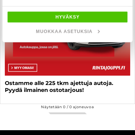
HYVÄKSY
MUOKKAA ASETUKSIA
Ostamme alle 225 tkm ajettuja autoja.
Pyydä ilmainen ostotarjous!
Näytetään
0
/
0
ajoneuvoa