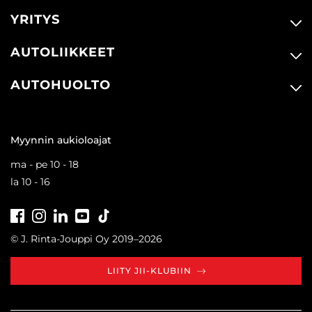
YRITYS
AUTOLIIKKEET
AUTOHUOLTO
Myynnin aukioloajat
ma - pe 10 - 18
la 10 - 16
Facebook
Instagram
LinkedIn
Youtube
Tiktok
© J. Rinta-Jouppi Oy 2019–2026
LIITY JII-KLUBIIN