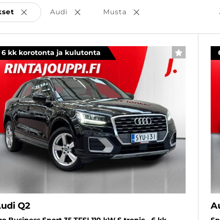
kset
Audi
Musta
Poista valinta
Poista valinta
Poista valinta
6 kk korotonta ja kulutonta
SUOSIKKI
udi Q2
A