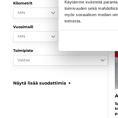
Käytämme evästeitä paranta
Kilometrit
toimivuuden sekä mahdollista
MIN
MAX
myös sosiaalisen median om
toimesta.
Vuosimalli
MIN
MAX
Toimipiste
Valitse
Näytä lisää suodattimia
A
S
k
p