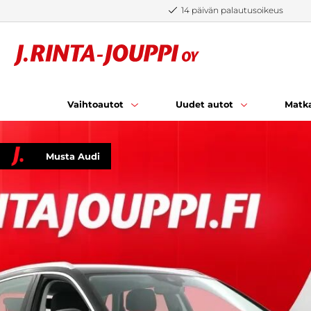
Siirry sisältöön
14 päivän palautusoikeus
Vaihtoautot
Uudet autot
Matka
Musta Audi