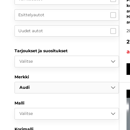
P
k
a
Esittelyautot
H
a
Uudet autot
2
2
Tarjoukset ja suositukset
a
Valitse
Merkki
Audi
Malli
Valitse
Korimalli