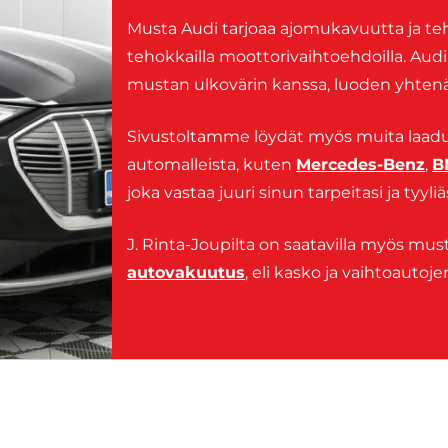
Musta Audi tarjoaa ajomukavuutta ja teho
tehokkailla moottorivaihtoehdoilla. Audi
mustan ulkovärin kanssa, luoden yhtenä
Sivustoltamme löydät myös muita laaduk
automalleista, kuten
Mercedes-Benz
,
B
joka vastaa juuri sinun tarpeitasi ja tyyliäs
J. Rinta-Joupilta on saatavilla myös mus
autovakuutus
, eli kasko ja vaihtoautoje