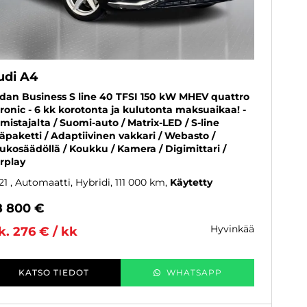
udi A4
dan Business S line 40 TFSI 150 kW MHEV quattro
tronic - 6 kk korotonta ja kulutonta maksuaikaa! -
omistajalta / Suomi-auto / Matrix-LED / S-line
säpaketti / Adaptiivinen vakkari / Webasto /
ukosäädöllä / Koukku / Kamera / Digimittari /
rplay
21
, Automaatti, Hybridi, 111 000 km
Käytetty
8 800 €
hyvinkää
k. 276 € / kk
KATSO TIEDOT
WHATSAPP