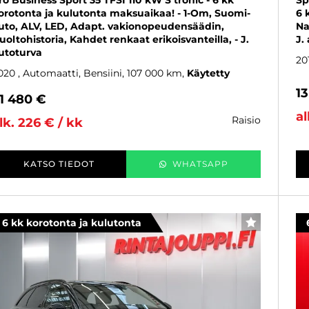
ro Business Sport 35 TFSI 110 kW S tronic - 6 kk
Sp
orotonta ja kulutonta maksuaikaa! - 1-Om, Suomi-
6 
uto, ALV, LED, Adapt. vakionopeudensäädin,
Na
uoltohistoria, Kahdet renkaat erikoisvanteilla, - J.
J.
utoturva
20
020
, Automaatti, Bensiini, 107 000 km
Käytetty
1
1 480 €
al
raisio
lk. 226 € / kk
KATSO TIEDOT
WHATSAPP
6 kk korotonta ja kulutonta
SUOSIKKI