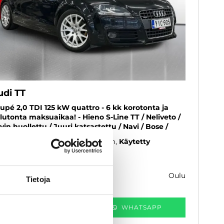
udi TT
upé 2,0 TDI 125 kW quattro - 6 kk korotonta ja
lutonta maksuaikaa! - Hieno S-Line TT / Neliveto /
vin huollettu / Juuri katsastettu / Navi / Bose /
08
, Manuaali, Diesel, 304 000 km
Käytetty
 990 €
oulu
k. 144 € / kk
Tietoja
KATSO TIEDOT
WHATSAPP