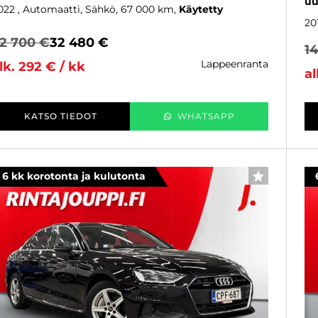
uu
022
, Automaatti, Sähkö, 67 000 km
Käytetty
20
2 700 €
32 480 €
1
lappeenranta
lk. 292 € / kk
al
KATSO TIEDOT
WHATSAPP
6 kk korotonta ja kulutonta
SUOSIKKI