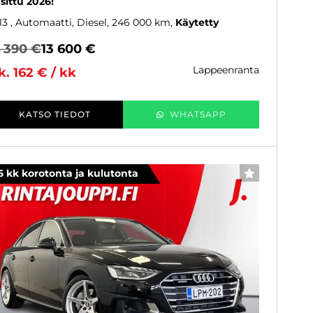
sittu 2026!
13
, Automaatti, Diesel, 246 000 km
Käytetty
4 390 €
13 600 €
lappeenranta
k. 162 € / kk
KATSO TIEDOT
WHATSAPP
6 kk korotonta ja kulutonta
SUOSIKKI