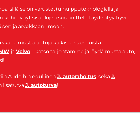
a, sillä se on varustettu huipputeknologialla ja
n kehittynyt sisätilojen suunnittelu täydentyy hyvin
isen ja arvokkaan ilmeen.
kaita mustia autoja kaikista suosituista
MW
ja
Volvo
– katso tarjontamme ja löydä musta auto,
i!
tiin Audeihin edullinen
J. autorahoitus
, sekä
J.
n lisäturva
J. autoturva
!