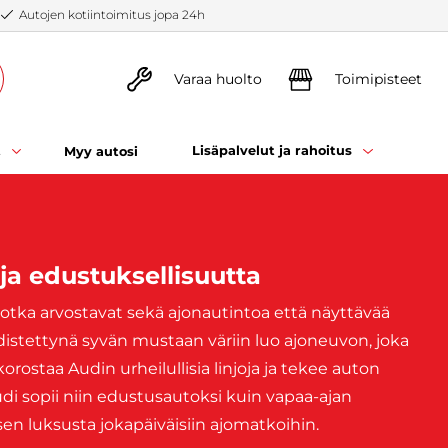
Autojen kotiintoimitus jopa 24h
Varaa huolto
Toimipisteet
t
Lisäpalvelut ja rahoitus
Myy autosi
 ja edustuksellisuutta
, jotka arvostavat sekä ajonautintoa että näyttävää
istettynä syvän mustaan väriin luo ajoneuvon, joka
orostaa Audin urheilullisia linjoja ja tekee auton
di sopii niin edustusautoksi kuin vapaa-ajan
en luksusta jokapäiväisiin ajomatkoihin.