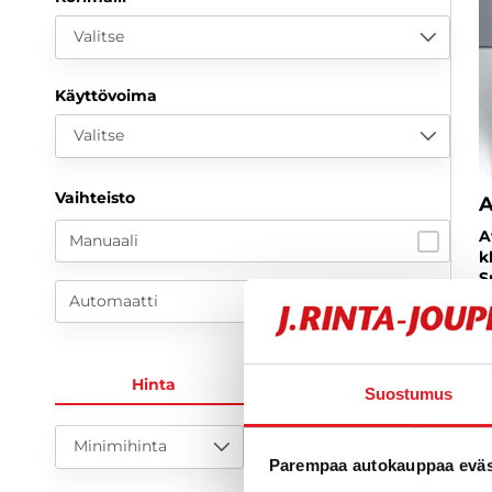
Valitse
Käyttövoima
Valitse
Vaihteisto
A
A
Manuaali
k
S
Automaatti
2
1
Hinta
KK-erä
a
Suostumus
Minimihinta
Maksimihinta
Parempaa autokauppaa eväst