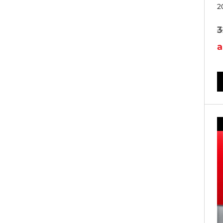
2
3
a