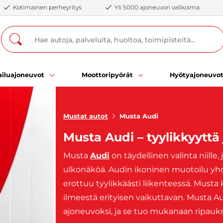
Kotimainen perheyritys
Yli 5000 ajoneuvon valikoima
iluajoneuvot
Moottoripyörät
Hyötyajoneuvo
Mustat autot
Musta Audi
Musta Audi – tyylikkyyttä
Musta
Audi
on täydellinen valinta niille
ulkonäköä. Audin ikoninen muotoilu yhd
erottuu tyylikkäästi liikenteessä. Musta k
ilmeestä erityisen vaikuttavan. Musta Au
ajoneuvoksi, ja se tuo mukanaan ripauks