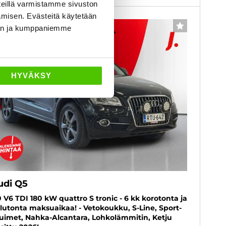
eillä varmistamme sivuston
amisen. Evästeitä käytetään
6 kk korotonta ja kulutonta
dän ja kumppaniemme
SUOSIKKI
HYVÄKSY
udi Q5
0 V6 TDI 180 kW quattro S tronic - 6 kk korotonta ja
lutonta maksuaikaa! - Vetokoukku, S-Line, Sport-
tuimet, Nahka-Alcantara, Lohkolämmitin, Ketju