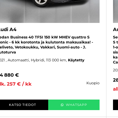
udi A4
A
edan Business 40 TFSI 150 kW MHEV quattro S
Se
ronic - 6 kk korotonta ja kulutonta maksuaikaa! -
S 
eliveto, Vetokoukku, Vakkari, Suomi-auto - J.
1-
utoturva
si
ka
021
, Automaatti, Hybridi, 113 000 km
Käytetty
Ca
20
4 880 €
2
kuopio
lk. 257 € / kk
al
KATSO TIEDOT
WHATSAPP