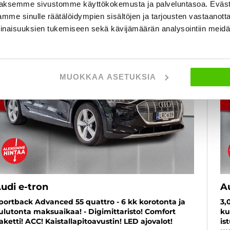
aksemme sivustomme käyttökokemusta ja palveluntasoa. Eväst
mme sinulle räätälöidympien sisältöjen ja tarjousten vastaanott
6 kk korotonta ja kulutonta
inaisuuksien tukemiseen sekä kävijämäärän analysointiin mei
SUOSIKKI
MUOKKAA ASETUKSIA
udi e-tron
A
portback Advanced 55 quattro - 6 kk korotonta ja
3,
ulutonta maksuaikaa! - Digimittaristo! Comfort
ku
aketti! ACC! Kaistallapitoavustin! LED ajovalot!
is