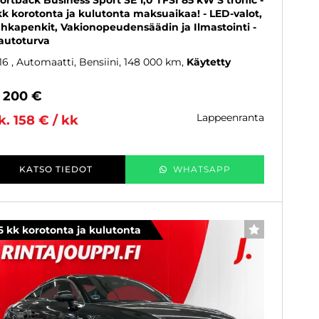
ortback Business Sport SE 1,0 TFSI 85 kW S tronic -
kk korotonta ja kulutonta maksuaikaa! - LED-valot,
hkapenkit, Vakionopeudensäädin ja Ilmastointi -
 autoturva
16
, Automaatti, Bensiini, 148 000 km
Käytetty
3 200 €
lappeenranta
k. 158 € / kk
KATSO TIEDOT
WHATSAPP
6 kk korotonta ja kulutonta
SUOSIKKI