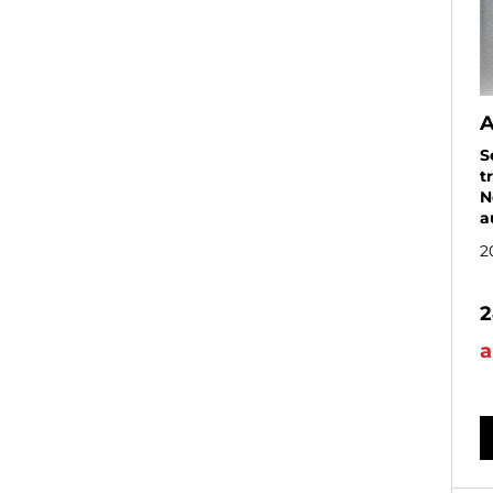
A
S
t
N
a
2
2
a