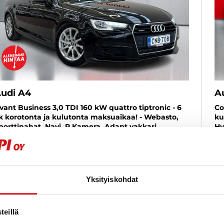
udi A4
A
vant Business 3,0 TDI 160 kW quattro tiptronic - 6
Co
k korotonta ja kulutonta maksuaikaa! - Webasto,
ku
porttinahat, Navi, P.Kamera, Adapt.vakkari
Hy
017
, Automaatti, Diesel, 318 000 km
Käytetty
20
3 990 €
12 580 €
8
raisio
lk. 152 € / kk
al
Yksityiskohdat
KATSO TIEDOT
WHATSAPP
eillä