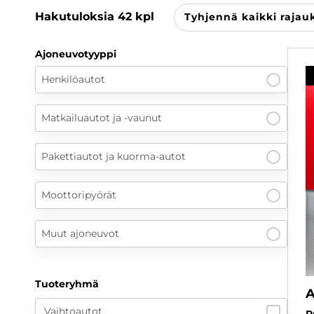
Hakutuloksia
42
kpl
Tyhjennä kaikki rajau
Ajoneuvotyyppi
Henkilöautot
Matkailuautot ja -vaunut
Pakettiautot ja kuorma-autot
Moottoripyörät
Muut ajoneuvot
Tuoteryhmä
A
Vaihtoautot