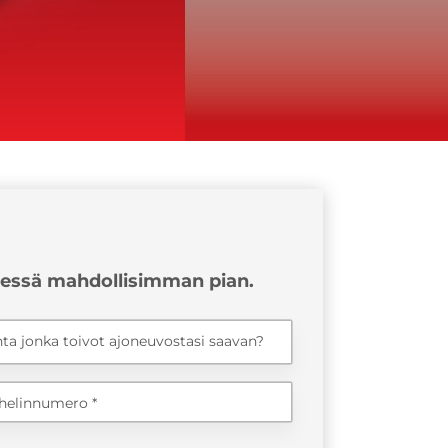
ydessä mahdollisimman pian.
nta jonka toivot ajoneuvostasi saavan?
helinnumero