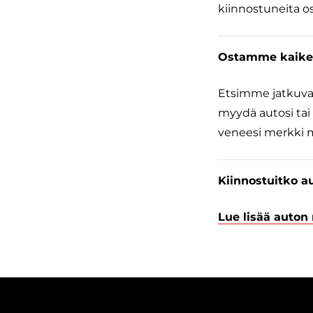
kiinnostuneita o
Ostamme kaikenl
Etsimme jatkuvas
myydä autosi tai 
veneesi merkki 
Kiinnostuitko a
Lue lisää auton