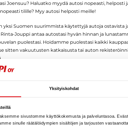
si Joensuu? Haluatko myydä autosi nopeasti, helposti ja t
nopeasti tilille? Myy autosi helposti meille!
on yksi Suomen suurimmista käytettyjä autoja ostavista j
. Rinta-Jouppi antaa autostasi hyvän hinnan ja lunast
uvelan puolestasi. Hoidamme puolestasi kaikki kauppaan
yse sitten vakuutusten katkaisusta tai auton rekisteröinni
.
 ole varsinaista toimipistettä Joensuussa, ostamme jatku
alueella hyväkuntoisia henkilö- ja pakettiautoja sekä ma
Yksityiskohdat
e vaivatta! J. Rinta-Joupilla on vuosikymmenten kokemu
s Joensuun alueella.
eillä
autosi rahaan
aksemme sivustomme käyttökokemusta ja palveluntasoa. Eväst
matkailuauton henkilöautoon
mme sinulle räätälöidympien sisältöjen ja tarjousten vastaanott
kaksi autoa yhteen