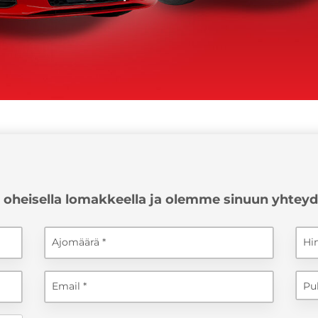
e oheisella lomakkeella ja olemme sinuun yhte
Ajomäärä
Hi
Email
Pu