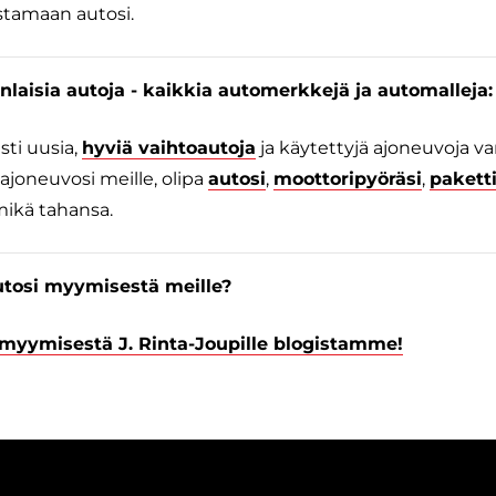
stamaan autosi.
aisia autoja - kaikkia automerkkejä ja automalleja:
ti uusia,
hyviä vaihtoautoja
ja käytettyjä ajoneuvoja v
ajoneuvosi meille, olipa
autosi
,
moottoripyöräsi
,
pakett
mikä tahansa.
utosi myymisestä meille?
 myymisestä J. Rinta-Joupille blogistamme!