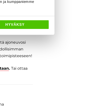
dän ja kumppaniemme
HYVÄKSY
etä ajoneuvosi
hdollisimman
 toimipisteeseen!
ntaan
.
Tai ottaa
na