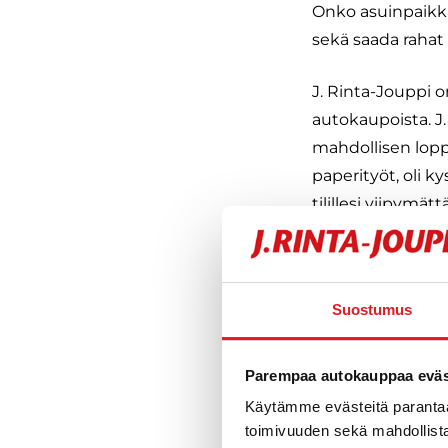
Onko asuinpaikka
sekä saada rahat 
J. Rinta-Jouppi 
autokaupoista. J
mahdollisen lopp
paperityöt, oli k
tilillesi viipymättä
Vaikka meillä ei
Pohjois-Karjalan 
Suostumus
Myy autosi meill
ostamisesta, myö
Parempaa autokauppaa eväst
Vaihdamme 
Käytämme evästeitä paranta
Vaihdamme 
toimivuuden sekä mahdollista
Vaihdamme 