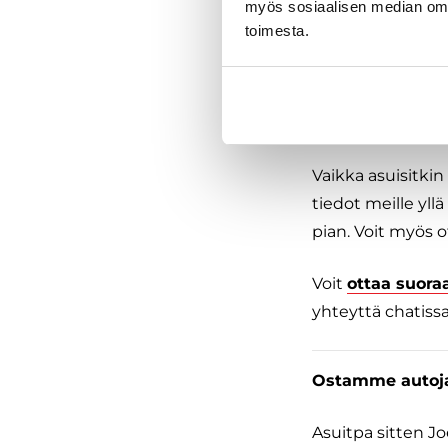
myös sosiaalisen median om
Meillä voit
toimesta.
Ostamme autoja
Vaikka asuisitkin
tiedot meille yl
pian. Voit myös o
Voit
ottaa suora
yhteyttä chatissa
Ostamme autoja 
Asuitpa sitten J