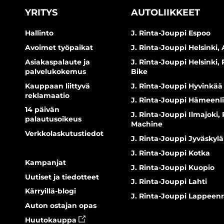
YRITYS
AUTOLIIKKEET
Hallinto
J. Rinta-Jouppi Espoo
Avoimet työpaikat
J. Rinta-Jouppi Helsinki, 
Asiakaspalaute ja
J. Rinta-Jouppi Helsinki,
palvelukokemus
Bike
Kauppaan liittyvä
J. Rinta-Jouppi Hyvinkää
reklamaatio
J. Rinta-Jouppi Hämeenl
14 päivän
J. Rinta-Jouppi Ilmajoki,
palautusoikeus
Machine
Verkkolaskutustiedot
J. Rinta-Jouppi Jyväskylä
J. Rinta-Jouppi Kotka
Kampanjat
J. Rinta-Jouppi Kuopio
Uutiset ja tiedotteet
J. Rinta-Jouppi Lahti
Kärryillä-blogi
J. Rinta-Jouppi Lappeen
Auton ostajan opas
Huutokauppa