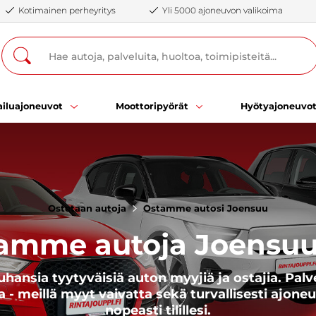
Kotimainen perheyritys
Yli 5000 ajoneuvon valikoima
iluajoneuvot
Moottoripyörät
Hyötyajoneuvo
Ostetaan autoja
Ostamme autosi Joensuu
amme autoja Joensuu
uhansia tyytyväisiä auton myyjiä ja ostajia. Pa
 - meillä myyt vaivatta sekä turvallisesti ajoneu
nopeasti tilillesi.