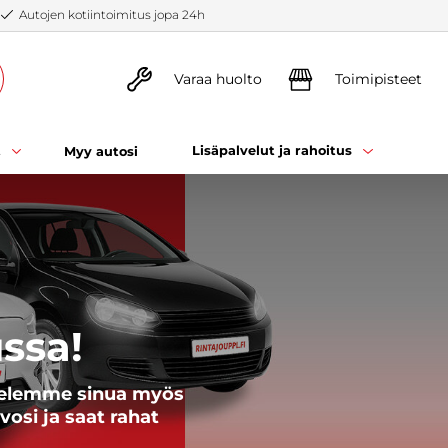
Autojen kotiintoimitus jopa 24h
Varaa huolto
Toimipisteet
t
Lisäpalvelut ja rahoitus
Myy autosi
ssa!
lvelemme sinua myös
vosi ja saat rahat