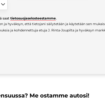
tä saat
tietosuojaselosteestamme
.
n ja hyväksyn, että tietojani säilytetään ja käytetään sen mukais
uksia ja kohdennettuja etuja J. Rinta-Joupilta ja hyväksyn markk
ensuussa? Me ostamme autosi!