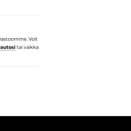
arastoomme. Voit
iautosi
tai vaikka