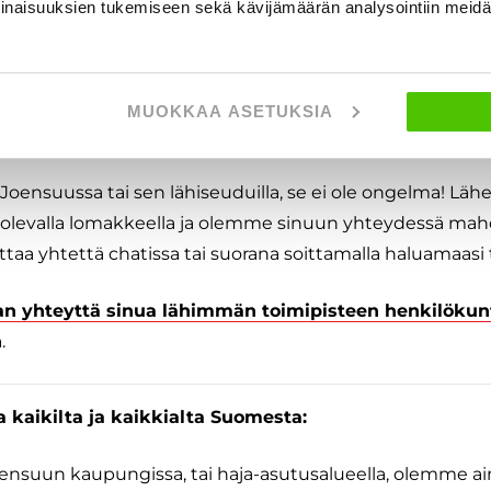
inaisuuksien tukemiseen sekä kävijämäärän analysointiin mei
 vaihtaa autosi myös halvempaan
MUOKKAA ASETUKSIA
 jokaisessa toimipisteessämme kautta maan:
 Joensuussa tai sen lähiseuduilla, se ei ole ongelma! Läh
lä olevalla lomakkeella ja olemme sinuun yhteydessä ma
ttaa yhtettä chatissa tai suorana soittamalla haluamaasi
an yhteyttä sinua lähimmän toimipisteen henkilöku
.
kaikilta ja kaikkialta Suomesta:
oensuun kaupungissa, tai haja-asutusalueella, olemme ai