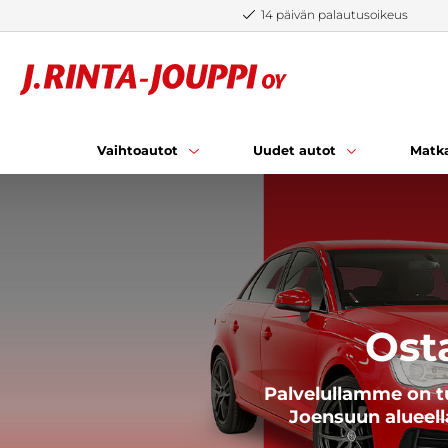
Siirry sisältöön
14 päivän palautusoikeus
Vaihtoautot
Uudet autot
Matka
Ost
Palvelullamme on t
Joensuun alueella