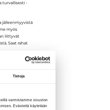
urvallisesti -
a jälleenmyyvistä
amme myös
 liittyvät
stä. Saat rahat
vasti Joensuun ja
tkailuajoneuvoja.
Tietoja
s vaihtoautojen
eillä varmistamme sivuston
amisen. Evästeitä käytetään