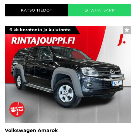
KATSO TIEDOT
WHATSAPP
6 kk korotonta ja kulutonta
SUO
Volkswagen Amarok