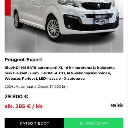
Peugeot Expert
BlueHDi 145 EAT8-automaatti XL - 6 kk korotonta ja kulutonta
maksuaikaa! - 1-om., SUOMI-AUTO, ALV-vähennyskelpoinen,
Webasto, Pariovet, LED-lisävalo - J. autoturva
2024
, Automaatti, Diesel, 37 000 km
29 800 €
raisio
alk. 285 € / kk
KATSO TIEDOT
WHATSAPP