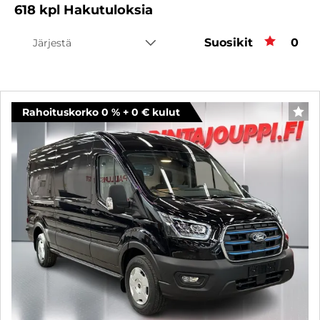
618
kpl
Hakutuloksia
Suosikit
Suos
0
Järjestä
Rahoituskorko 0 % + 0 € kulut
SUO