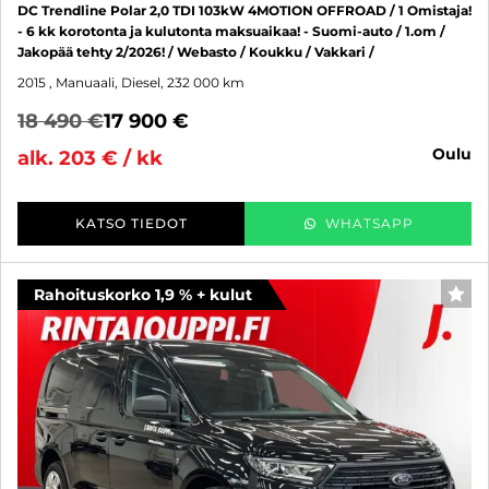
DC Trendline Polar 2,0 TDI 103kW 4MOTION OFFROAD / 1 Omistaja!
- 6 kk korotonta ja kulutonta maksuaikaa! - Suomi-auto / 1.om /
Jakopää tehty 2/2026! / Webasto / Koukku / Vakkari /
2015
, Manuaali, Diesel, 232 000 km
18 490 €
17 900 €
oulu
alk. 203 € / kk
KATSO TIEDOT
WHATSAPP
Rahoituskorko 1,9 % + kulut
SUO