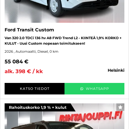
Ford Transit Custom
Van 320 2.0 TDCi 136 hv A8 FWD Trend L2 - KIINTEÄ 1,9% KORKO +
KULUT - Uusi Custom nopeaan toimitukseen!
2026
, Automaatti, Diesel, 0 km
55 084 €
helsinki
alk. 398 € / kk
KATSO TIEDOT
WHATSAPP
Rahoituskorko 1,9 % + kulut
SUO