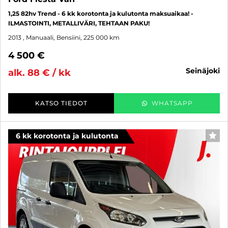
1,25 82hv Trend - 6 kk korotonta ja kulutonta maksuaikaa! -
ILMASTOINTI, METALLIVÄRI, TEHTAAN PAKU!
2013
, Manuaali, Bensiini, 225 000 km
4 500 €
seinäjoki
alk. 88 € / kk
KATSO TIEDOT
WHATSAPP
6 kk korotonta ja kulutonta
SUO