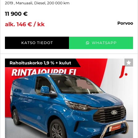
2019
, Manuaali, Diesel, 200 000 km
11 900 €
porvoo
alk. 146 € / kk
KATSO TIEDOT
WHATSAPP
Rahoituskorko 1,9 % + kulut
SUO