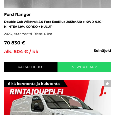
Ford Ranger
Double Cab Wildtrak 2,0 Ford EcoBlue 205hv A10 e-4WD N2G -
KIINTEÄ 1,9% KORKO + KULUT -
2026
, Automaatti, Diesel, 0 km
70 830 €
seinäjoki
alk. 504 € / kk
KATSO TIEDOT
WHATSAPP
6 kk korotonta ja kulutonta
SUO