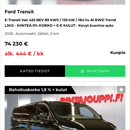
Ford Transit
E-Transit Van 425 BEV 89 kWh / 135 kW / 184 hv A1 RWD Trend
L3H2 - KIINTEÄ 0% KORKO + 0 € KULUT - Kevyt kuorma-auto
2026
, Automaatti, Sähkö, 0 km
74 230 €
kuopio
alk. 444 € / kk
KATSO TIEDOT
WHATSAPP
Rahoituskorko 1,9 % + kulut
SUO