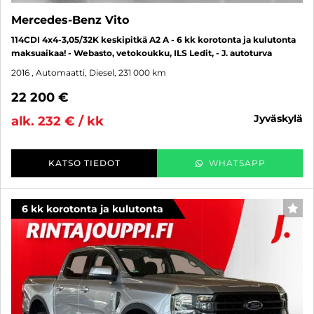
Mercedes-Benz Vito
114CDI 4x4-3,05/32K keskipitkä A2 A - 6 kk korotonta ja kulutonta
maksuaikaa! - Webasto, vetokoukku, ILS Ledit, - J. autoturva
2016
, Automaatti, Diesel, 231 000 km
22 200 €
jyväskylä
alk. 232 € / kk
KATSO TIEDOT
WHATSAPP
6 kk korotonta ja kulutonta
SUO