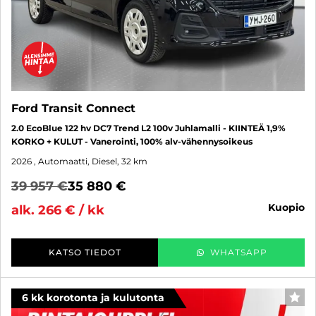
Ford Transit Connect
2.0 EcoBlue 122 hv DC7 Trend L2 100v Juhlamalli - KIINTEÄ 1,9%
KORKO + KULUT - Vanerointi, 100% alv-vähennysoikeus
2026
, Automaatti, Diesel, 32 km
39 957 €
35 880 €
kuopio
alk. 266 € / kk
KATSO TIEDOT
WHATSAPP
6 kk korotonta ja kulutonta
SUO