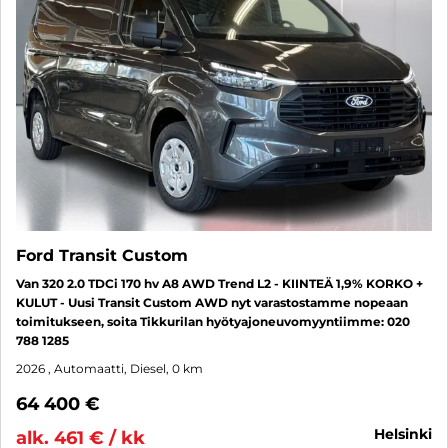
Ford Transit Custom
Van 320 2.0 TDCi 170 hv A8 AWD Trend L2 - KIINTEÄ 1,9% KORKO +
KULUT - Uusi Transit Custom AWD nyt varastostamme nopeaan
toimitukseen, soita Tikkurilan hyötyajoneuvomyyntiimme: 020
788 1285
2026
, Automaatti, Diesel, 0 km
64 400 €
helsinki
alk. 461 € / kk