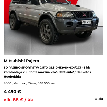
Mitsubishi Pajero
5D PAJERO SPORT STW 2.5TD GLS-0NK940-4X4/273 - 6 kk
korotonta ja kulutonta maksuaikaa! - Jahtiauto! / Neliveto /
Huoltokirja
2000
, Manuaali, Diesel, 348 000 km
4 490 €
oulu
alk. 88 € / kk