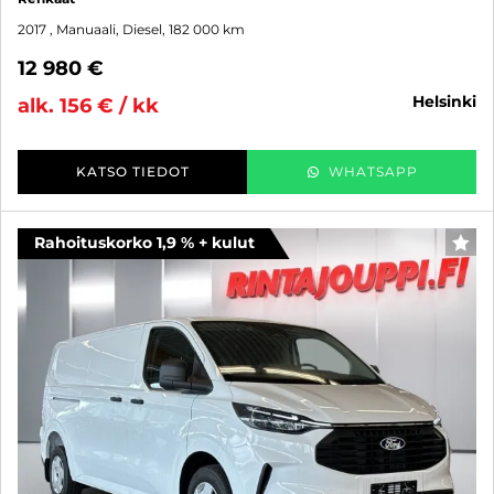
2017
, Manuaali, Diesel, 182 000 km
12 980 €
helsinki
alk. 156 € / kk
KATSO TIEDOT
WHATSAPP
Rahoituskorko 1,9 % + kulut
SUO