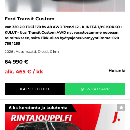
Ford Transit Custom
Van 320 2.0 TDCi 170 hv A8 AWD Trend L2 - KIINTEÄ 1,9% KORKO +
KULUT - Uusi Transit Custom AWD nyt varastostamme nopeaan
toimitukseen, soita Tikkurilan hyötyajoneuvomyyntiimme: 020
788 1285
2026
, Automaatti, Diesel, 0 km
64 990 €
helsinki
alk. 465 € / kk
KATSO TIEDOT
WHATSAPP
6 kk korotonta ja kulutonta
SUO