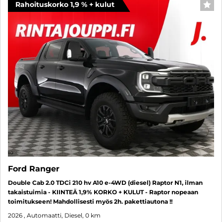
Rahoituskorko 1,9 % + kulut
SUO
Ford Ranger
Double Cab 2.0 TDCi 210 hv A10 e-4WD (diesel) Raptor N1, ilman
takaistuimia - KIINTEÄ 1,9% KORKO + KULUT - Raptor nopeaan
toimitukseen! Mahdollisesti myös 2h. pakettiautona !!
2026
, Automaatti, Diesel, 0 km