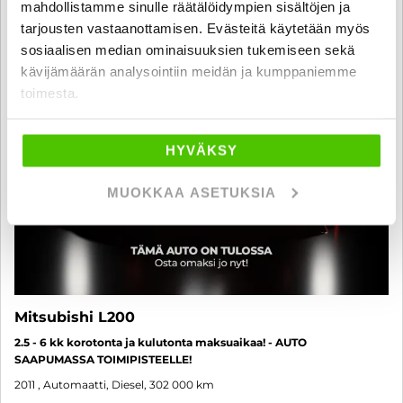
mahdollistamme sinulle räätälöidympien sisältöjen ja
6 kk korotonta ja kulutonta
SUO
tarjousten vastaanottamisen. Evästeitä käytetään myös
sosiaalisen median ominaisuuksien tukemiseen sekä
kävijämäärän analysointiin meidän ja kumppaniemme
toimesta.
HYVÄKSY
MUOKKAA ASETUKSIA
Mitsubishi L200
2.5 - 6 kk korotonta ja kulutonta maksuaikaa! - AUTO
SAAPUMASSA TOIMIPISTEELLE!
2011
, Automaatti, Diesel, 302 000 km