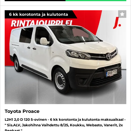
6 kk korotonta ja kulutonta
SUO
Toyota Proace
L2H1 2,0 D 120 5-ovinen - 6 kk korotonta ja kulutonta maksuaikaa! -
" Sis.ALV, Jakohihna Vaihdettu 8/25, Koukku, Webasto, Vanerit, 2x
Renkaat "