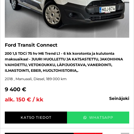
Ford Transit Connect
200 1,5 TDCi 75 hv M6 Trend L1 - 6 kk korotonta ja kulutonta
maksuaikaa! - JUURI HUOLLETTU JA KATSASTETTU, JAKOHIHNA
VAIHDETTU, VETOKOUKKU, LÄPIJUOSTAVA, VANEROINTI,
ILMASTOINTI, EBER, HUOLTOHISTORIA,.
2018
, Manuaali, Diesel, 189 000 km
9 400 €
seinäjoki
alk. 150 € / kk
KATSO TIEDOT
WHATSAPP