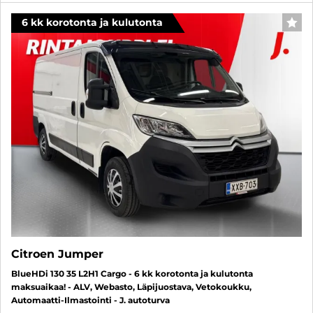
6 kk korotonta ja kulutonta
SUO
Citroen Jumper
BlueHDi 130 35 L2H1 Cargo - 6 kk korotonta ja kulutonta
maksuaikaa! - ALV, Webasto, Läpijuostava, Vetokoukku,
Automaatti-Ilmastointi - J. autoturva