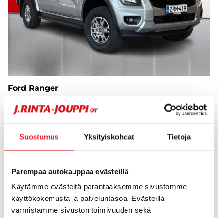
Ford Ranger
Double Cab XLT 2.0 Ford EcoBlue 170hv M6 4x4, ilman takaistuimia
- 6 kk korotonta ja kulutonta maksuaikaa! - ALV, H-KIRJA,
AKT.VAKKARI, VETOK, P-KAMERA, NAVI! - J. autoturva
2024
, Manuaali, Diesel, 93 000 km
Suostumus
Yksityiskohdat
Tietoja
39 800 €
seinäjoki
alk. 350 € / kk
Parempaa autokauppaa evästeillä
Käytämme evästeitä parantaaksemme sivustomme
KATSO TIEDOT
WHATSAPP
käyttökokemusta ja palveluntasoa. Evästeillä
varmistamme sivuston toimivuuden sekä