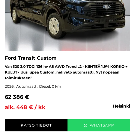
Ford Transit Custom
Van 320 2.0 TDCi 136 hv A8 AWD Trend L2 - KIINTEÄ 1,9% KORKO +
KULUT - Uusi upea Custom, neliveto automaatti. Nyt nopeaan
toimitukseen!!
2026
, Automaatti, Diesel, 0 km
62 386 €
helsinki
alk. 448 € / kk
KATSO TIEDOT
WHATSAPP