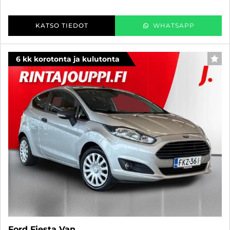
KATSO TIEDOT
WHATSAPP
6 kk korotonta ja kulutonta
SUO
Ford Fiesta Van