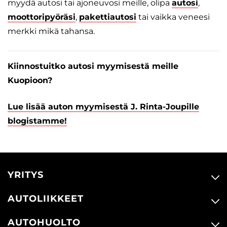
myydä autosi tai ajoneuvosi meille, olipa
autosi
,
moottoripyöräsi
,
pakettiautosi
tai vaikka veneesi
merkki mikä tahansa.
Kiinnostuitko autosi myymisestä meille
Kuopioon?
Lue lisää auton myymisestä J. Rinta-Joupille
blogistamme!
YRITYS
AUTOLIIKKEET
AUTOHUOLTO