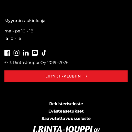
Myynnin aukioloajat
ma - pe 10 - 18
la 10 - 16
Facebook
Instagram
LinkedIn
Youtube
Tiktok
© J. Rinta-Jouppi Oy 2019–2026
LIITY JII-KLUBIIN
Rekisteriseloste
Evästeasetukset
Saavutettavuusseloste