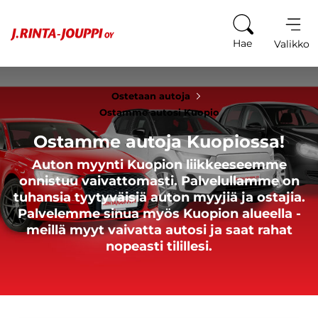
Siirry sisältöön
Hae
Valikko
Ostetaan autoja
Ostamme autosi Kuopio
Ostamme autoja Kuopiossa!
Auton myynti Kuopion liikkeeseemme
onnistuu vaivattomasti. Palvelullamme on
tuhansia tyytyväisiä auton myyjiä ja ostajia.
Palvelemme sinua myös Kuopion alueella -
meillä myyt vaivatta autosi ja saat rahat
nopeasti tilillesi.