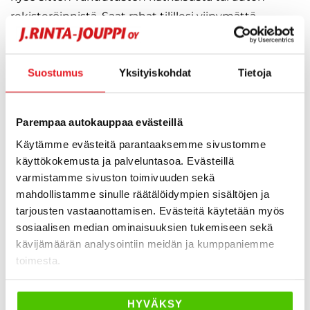
rekisteröinnistä. Saat rahat tilillesi viipymättä.
Ostamme jatkuvasti Savossa ja Pohjois-Savon
alueella hyväkuntoisia henkilö- ja pakettiautoja sekä
Suostumus
Yksityiskohdat
Tietoja
matkailuajoneuvoja. Myy autosi meille vaivatta koko
Savon alueella! Asiakkaamme ostavat meiltä
Parempaa autokauppaa evästeillä
vuosittain noin 18 000 vaihtoautoa, joten
Käytämme evästeitä parantaaksemme sivustomme
kokemusta autokaupan, myös oston, tekemisestä
käyttökokemusta ja palveluntasoa. Evästeillä
löytyy runsaasti. Vuosikymmenten kokemus takaa
varmistamme sivuston toimivuuden sekä
asiakkaalle luotettavan ja turvallisen palvelun myös
mahdollistamme sinulle räätälöidympien sisältöjen ja
Kuopion liikkeessä auton myymiseen liittyen.
tarjousten vastaanottamisen. Evästeitä käytetään myös
sosiaalisen median ominaisuuksien tukemiseen sekä
Vaihdamme autosi rahaan
kävijämäärän analysointiin meidän ja kumppaniemme
toimesta.
Vaihdamme matkailuauton henkilöautoon
Vaihdamme kaksi autoa yhteen
Meillä voit vaihtaa autosi myös halvempaan
HYVÄKSY