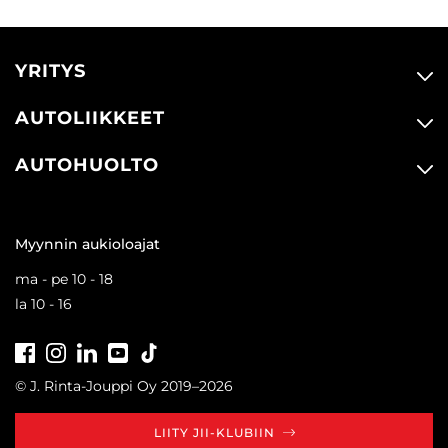
YRITYS
AUTOLIIKKEET
AUTOHUOLTO
Myynnin aukioloajat
ma - pe 10 - 18
la 10 - 16
Facebook
Instagram
LinkedIn
Youtube
Tiktok
© J. Rinta-Jouppi Oy 2019–2026
LIITY JII-KLUBIIN