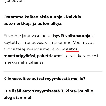
ajoneuvon.
Ostamme kaikenlaisia autoja - kaikkia
automerkkejä ja automalleja:
Etsimme jatkuvasti uusia,
hyviä vaihtoautoja
ja
käytettyjä ajoneuvoja varastoomme. Voit myydä
autosi tai ajoneuvosi meille, olipa
autosi
,
moottoripyöräsi
,
pakettiautosi
tai vaikka veneesi
merkki mikä tahansa.
Kiinnostuitko autosi myymisestä meille?
Lue lisää auton myymisestä J. Rinta-Joupille
blogistamme!