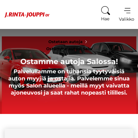
Siirry sisältöön
Hae
Valikko
Ostetaan autoja
Ostamme autosi Salo
Ostamme autoja Salossa!
Palvelullamme on tuhansia tyytyväisiä
auton myyjiä ja ostajia. Palvelemme sinua
myös Salon alueella - meillä myyt vaivatta
ajoneuvosi ja saat rahat nopeasti tilillesi.