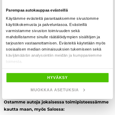
liittyvät paperityöt, oli kyse sitten vakuutusten
katkaisusta tai auton rekisteröinnistä. Saat rahat
Parempaa autokauppaa evästeillä
tilillesi nopeasti.
Käytämme evästeitä parantaaksemme sivustomme
käyttökokemusta ja palveluntasoa. Evästeillä
Ostamme jatkuvasti Salon alueella hyväkuntoisia
varmistamme sivuston toimivuuden sekä
henkilö- ja pakettiautoja sekä matkailuajoneuvoja.
mahdollistamme sinulle räätälöidympien sisältöjen ja
Myy autosi meille vaivatta!
tarjousten vastaanottamisen. Evästeitä käytetään myös
sosiaalisen median ominaisuuksien tukemiseen sekä
kävijämäärän analysointiin meidän ja kumppaniemme
Vaihdamme autosi rahaan
toimesta.
Vaihdamme matkailuauton henkilöautoon
Vaihdamme kaksi autoa yhteen
Meillä voit vaihtaa autosi myös halvempaan
HYVÄKSY
MUOKKAA ASETUKSIA
Ostamme autoja jokaisessa toimipisteessämme
kautta maan, myös Salossa: