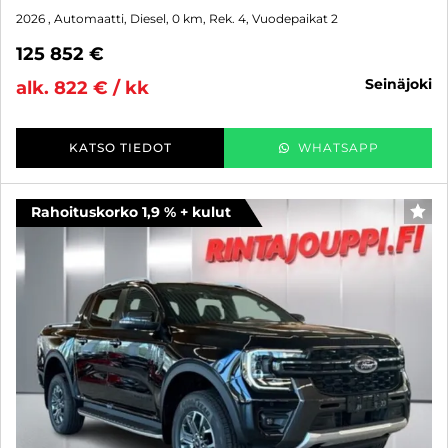
2026
, Automaatti, Diesel, 0 km, Rek. 4, Vuodepaikat 2
125 852 €
seinäjoki
alk. 822 € / kk
KATSO TIEDOT
WHATSAPP
Rahoituskorko 1,9 % + kulut
SUO