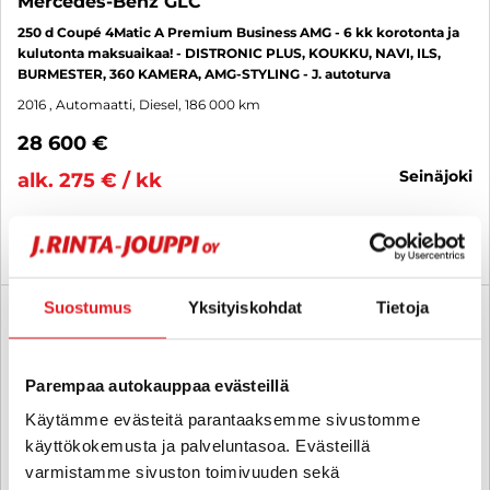
Mercedes-Benz GLC
250 d Coupé 4Matic A Premium Business AMG - 6 kk korotonta ja
kulutonta maksuaikaa! - DISTRONIC PLUS, KOUKKU, NAVI, ILS,
BURMESTER, 360 KAMERA, AMG-STYLING - J. autoturva
2016
, Automaatti, Diesel, 186 000 km
28 600 €
seinäjoki
alk. 275 € / kk
KATSO TIEDOT
WHATSAPP
Suostumus
Yksityiskohdat
Tietoja
Rahoituskorko 1 % + kulut
SUO
Parempaa autokauppaa evästeillä
Käytämme evästeitä parantaaksemme sivustomme
käyttökokemusta ja palveluntasoa. Evästeillä
varmistamme sivuston toimivuuden sekä