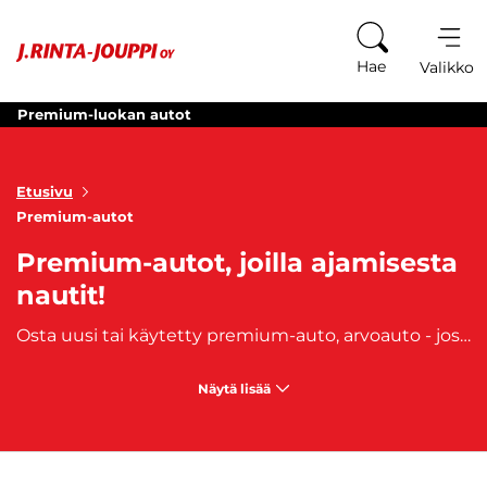
Siirry sisältöön
Hae
Valikko
Premium-luokan autot
Etusivu
Premium-autot
Premium-autot, joilla ajamisesta
nautit!
Osta uusi tai käytetty premium-auto, arvoauto - jossa löytyy myös luksusta. Premium autot ovat valmistajien automalliston terävintä kärkeä, joten autojen sisältämään teknologiaan, ajomukavuuteen, viimeistelyn laatuun ja turvallisuuteen liittyvissä asioissa niiltä voidaan suorastaan edellyttää kiitettävää suoritusta. Nämä arvokkaammat henkilöautot täyttävät varusteillaan ja tehollaan vaativammankin kuskin vaatimukset. Premium-autoja määritteleekin pitkälti loppuun asti viety viimeistely, varusteet ja uudet innovaatiot, siksi näihin autoihin ollaan valmiita sijoittamaan enemmänkin rahaa. Siksi, premium-auto herättää enemmän tunteita kuin monet muut ajoneuvot. Löydä sopivimmat loistoautot valikoimastamme. Mallistojen luksusautot antavat omistajalleen jotain todella hohdokasta ja tarjoavat edistyksellistä tekniikkaa ajamisen iloksi. Tutustu ja osta oma premium-luokan auto.
Näytä lisää