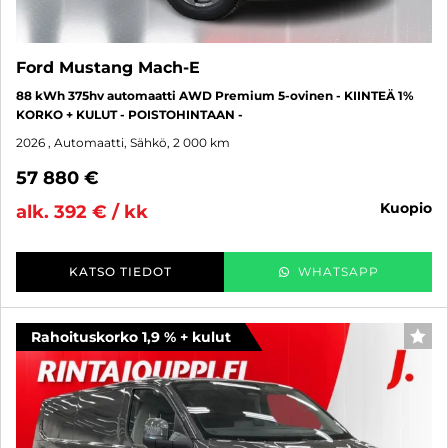
Ford Mustang Mach-E
88 kWh 375hv automaatti AWD Premium 5-ovinen - KIINTEÄ 1%
KORKO + KULUT - POISTOHINTAAN -
2026
, Automaatti, Sähkö, 2 000 km
57 880 €
kuopio
alk. 392 € / kk
KATSO TIEDOT
WHATSAPP
Rahoituskorko 1,9 % + kulut
SUO