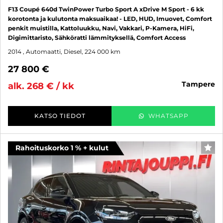
F13 Coupé 640d TwinPower Turbo Sport A xDrive M Sport - 6 kk
korotonta ja kulutonta maksuaikaa! - LED, HUD, Imuovet, Comfort
penkit muistilla, Kattoluukku, Navi, Vakkari, P-Kamera, HiFi,
Digimittaristo, Sähköratti lämmityksellä, Comfort Access
2014
, Automaatti, Diesel, 224 000 km
27 800 €
tampere
alk. 268 € / kk
KATSO TIEDOT
WHATSAPP
Rahoituskorko 1 % + kulut
SUO