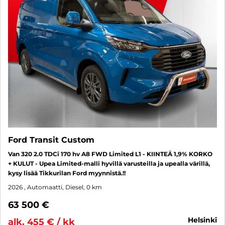
Ford Transit Custom
Van 320 2.0 TDCi 170 hv A8 FWD Limited L1 - KIINTEÄ 1,9% KORKO
+ KULUT - Upea Limited-malli hyvillä varusteilla ja upealla värillä,
kysy lisää Tikkurilan Ford myynnistä.!!
2026
, Automaatti, Diesel, 0 km
63 500 €
helsinki
alk. 455 € / kk