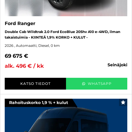
Ford Ranger
Double Cab Wildtrak 2.0 Ford EcoBlue 205hv A10 e-4WD, ilman
takaistuimia - KIINTEÄ 1,9% KORKO + KULUT -
2026
, Automaatti, Diesel, 0 km
69 675 €
seinäjoki
alk. 496 € / kk
KATSO TIEDOT
WHATSAPP
Rahoituskorko 1,9 % + kulut
SUO