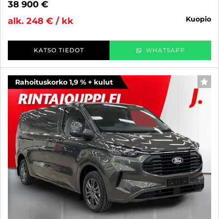
38 900 €
kuopio
alk. 248 € / kk
KATSO TIEDOT
WHATSAPP
Rahoituskorko 1,9 % + kulut
SUO