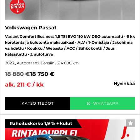
Volkswagen Passat
Variant Comfort Business 1,5 TSI EVO 110 kW DSG-automaatti - 6 kk
korotonta ja kulutonta maksuaikaa! - ALV / 1-Omistaja / Jakohihna
vaihdettu / Koukku / Webasto / ACC / Sähkökontti / Juuri
katsastettu - J. autoturva
2023
, Automaatti, Bensiini, 214 000 km
18 880 €
18 750 €
hyvinkää
alk. 211 € / kk
KATSO TIEDOT
WHATSAPP
Rahoituskorko 1,9 % + kulut
SUO