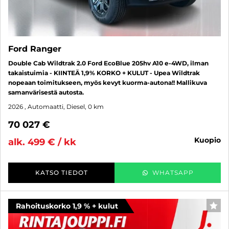
Ford Ranger
Double Cab Wildtrak 2.0 Ford EcoBlue 205hv A10 e-4WD, ilman
takaistuimia - KIINTEÄ 1,9% KORKO + KULUT - Upea Wildtrak
nopeaan toimitukseen, myös kevyt kuorma-autona!! Mallikuva
samanvärisestä autosta.
2026
, Automaatti, Diesel, 0 km
70 027 €
kuopio
alk. 499 € / kk
KATSO TIEDOT
WHATSAPP
Rahoituskorko 1,9 % + kulut
SUO