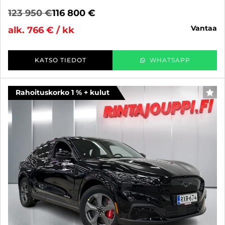
123 950 €
116 800 €
vantaa
alk. 766 € / kk
KATSO TIEDOT
WHATSAPP
Rahoituskorko 1 % + kulut
SUO