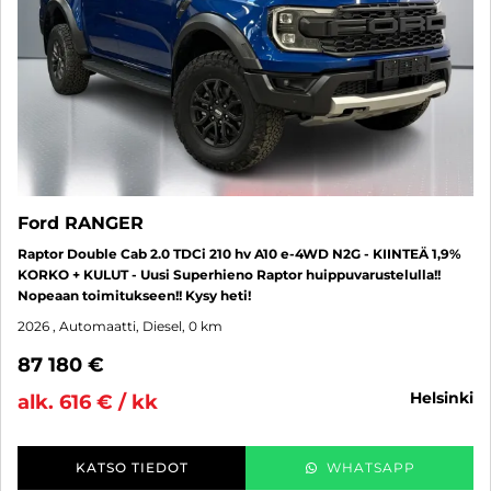
Ford RANGER
Raptor Double Cab 2.0 TDCi 210 hv A10 e-4WD N2G - KIINTEÄ 1,9%
KORKO + KULUT - Uusi Superhieno Raptor huippuvarustelulla!!
Nopeaan toimitukseen!! Kysy heti!
2026
, Automaatti, Diesel, 0 km
87 180 €
helsinki
alk. 616 € / kk
KATSO TIEDOT
WHATSAPP