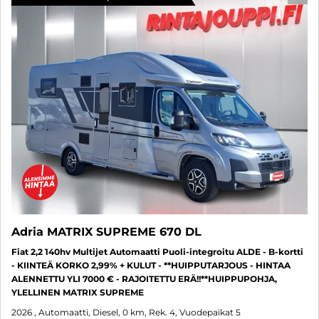
SUO
Adria MATRIX SUPREME 670 DL
Fiat 2,2 140hv Multijet Automaatti Puoli-integroitu ALDE - B-kortti
- KIINTEÄ KORKO 2,99% + KULUT - **HUIPPUTARJOUS - HINTAA
ALENNETTU YLI 7000 € - RAJOITETTU ERÄ!!**HUIPPUPOHJA,
YLELLINEN MATRIX SUPREME
2026
, Automaatti, Diesel, 0 km, Rek. 4, Vuodepaikat 5