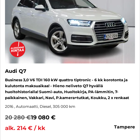
Audi Q7
Business 3,0 V6 TDI 160 kW quattro tiptronic - 6 kk korotonta ja
kulutonta maksuaikaa! - Hieno neliveto Q7 hyvällä
huoltohistorialla! Suomi-auto, Huoltokirja, PA-lämmitin, 7-
paikkainen, Vakkari, Navi, P.kamera+tutkat, Koukku, 2 x renkaat
2016
, Automaatti, Diesel, 305 000 km
20 280 €
19 080 €
tampere
alk. 214 € / kk