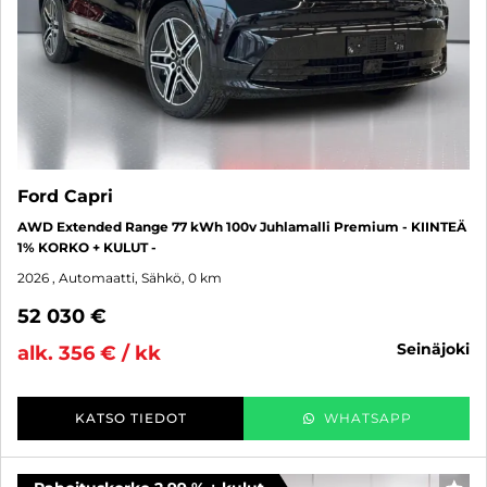
Ford Capri
AWD Extended Range 77 kWh 100v Juhlamalli Premium - KIINTEÄ
1% KORKO + KULUT -
2026
, Automaatti, Sähkö, 0 km
52 030 €
seinäjoki
alk. 356 € / kk
KATSO TIEDOT
WHATSAPP