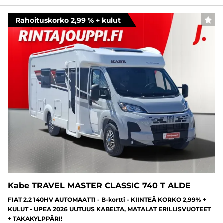
Rahoituskorko 2,99 % + kulut
SUO
Kabe TRAVEL MASTER CLASSIC 740 T ALDE
FIAT 2.2 140HV AUTOMAATTI - B-kortti - KIINTEÄ KORKO 2,99% +
KULUT - UPEA 2026 UUTUUS KABELTA, MATALAT ERILLISVUOTEET
+ TAKAKYLPPÄRI!