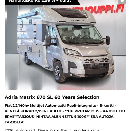
Rahoituskorko 2,99 % + kulut
SUO
Adria Matrix 670 SL 60 Years Selection
Fiat 2,2 140hv Multijet Automaatti Puoli-integroitu - B-kortti -
KIINTEÄ KORKO 2,99% + KULUT - **HUIPPUTARJOUS - RAJOITETTU
ERÄ!!**TARJOUS- HINTAA ALENNETTU 9.100€** ERÄ AUTOJA
TARJOLLA!
2026
, Automaatti, Diesel, 0 km, Rek. 4, Vuodepaikat 4