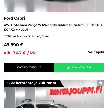
Ford Capri
AWD Extended Range 77 kWh 100v Juhlamalli Select - KIINTEÄ 1%
KORKO + KULUT -
2026
, Automaatti, Sähkö, 0 km
49 990 €
seinäjoki
alk. 343 € / kk
KATSO TIEDOT
WHATSAPP
6 kk korotonta ja kulutonta
SUO