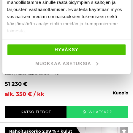
mahdollistamme sinulle räätälöidympien sisältöjen ja
tarjousten vastaanottamisen. Evästeitä käytetään myös
sosiaalisen median ominaisuuksien tukemiseen sekä
kävijämäärän analysointiin meidän ja kumppaniemme
toimesta.
HYVÄKSY
Ford Explorer
AWD Extended Range 77 kWh 100v Juhlamalli Premium - KIINTEÄ
MUOKKAA ASETUKSIA
1% KORKO + KULUT - Kysy saatavuudesta!
2026
, Automaatti, Sähkö, 1 km
51 230 €
kuopio
alk. 350 € / kk
KATSO TIEDOT
WHATSAPP
Rahoituskorko 2,99 % + kulut