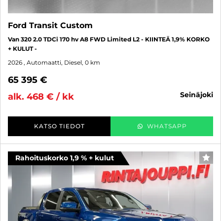
Ford Transit Custom
Van 320 2.0 TDCi 170 hv A8 FWD Limited L2 - KIINTEÄ 1,9% KORKO
+ KULUT -
2026
, Automaatti, Diesel, 0 km
65 395 €
seinäjoki
alk. 468 € / kk
KATSO TIEDOT
WHATSAPP
Rahoituskorko 1,9 % + kulut
SUO