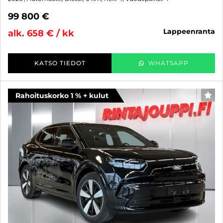
99 800 €
lappeenranta
alk. 658 € / kk
KATSO TIEDOT
WHATSAPP
Rahoituskorko 1 % + kulut
SUO