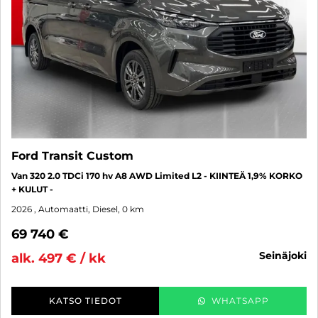
Ford Transit Custom
Van 320 2.0 TDCi 170 hv A8 AWD Limited L2 - KIINTEÄ 1,9% KORKO
+ KULUT -
2026
, Automaatti, Diesel, 0 km
69 740 €
seinäjoki
alk. 497 € / kk
KATSO TIEDOT
WHATSAPP