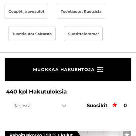
Coupét ja avoautot
Tuontiautot Ruotsista
Tuontiautot Saksasta
Suosittelemme!
MUOKKAA HAKUEHTOJA
440
kpl
Hakutuloksia
Suosikit
Suos
0
Järjestä
Rahoituskorko 1,99 % + kulut