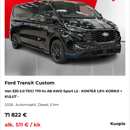
Ford Transit Custom
Van 320 2.0 TDCi 170 hv A8 AWD Sport L2 - KIINTEÄ 1,9% KORKO +
KULUT -
2026
, Automaatti, Diesel, 0 km
71 822 €
kuopio
alk. 511 € / kk