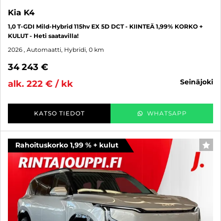
Kia K4
1,0 T-GDI Mild-Hybrid 115hv EX 5D DCT - KIINTEÄ 1,99% KORKO +
KULUT - Heti saatavilla!
2026
, Automaatti, Hybridi, 0 km
34 243 €
seinäjoki
alk. 222 € / kk
KATSO TIEDOT
WHATSAPP
Rahoituskorko 1,99 % + kulut
SUO