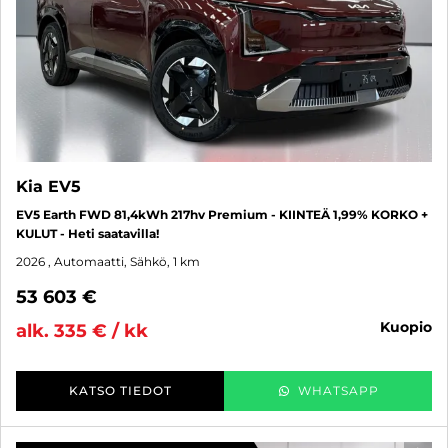
Kia EV5
EV5 Earth FWD 81,4kWh 217hv Premium - KIINTEÄ 1,99% KORKO +
KULUT - Heti saatavilla!
2026
, Automaatti, Sähkö, 1 km
53 603 €
kuopio
alk. 335 € / kk
KATSO TIEDOT
WHATSAPP