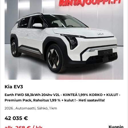
Kia EV3
Earth FWD 58,3kWh 204hv V2L - KIINTEÄ 1,99% KORKO + KULUT -
Premium Pack, Rahoitus 1,99 % + kulut ! - Heti saatavilla!
2026
, Automaatti, Sähkö, 1 km
42 035 €
kuopio
alk. 268 € / kk