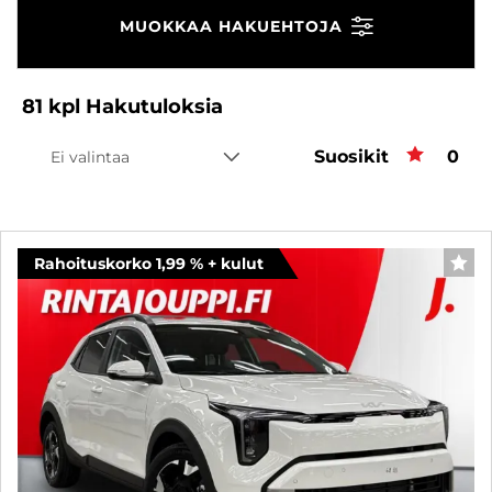
MUOKKAA HAKUEHTOJA
81
kpl
Hakutuloksia
Suosikit
Suos
0
Ei valintaa
Rahoituskorko 1,99 % + kulut
SUO