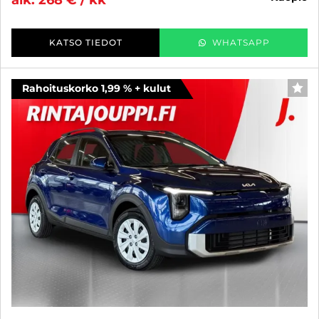
KATSO TIEDOT
WHATSAPP
Rahoituskorko 1,99 % + kulut
SUO