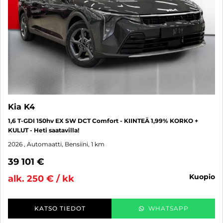
Kia K4
1,6 T-GDI 150hv EX SW DCT Comfort - KIINTEÄ 1,99% KORKO +
KULUT - Heti saatavilla!
2026
, Automaatti, Bensiini, 1 km
39 101 €
kuopio
alk. 250 € / kk
KATSO TIEDOT
WHATSAPP