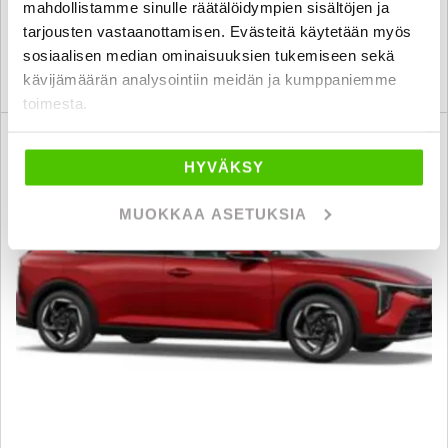
mahdollistamme sinulle räätälöidympien sisältöjen ja
seinäjoki
alk. 188 € / kk
tarjousten vastaanottamisen. Evästeitä käytetään myös
sosiaalisen median ominaisuuksien tukemiseen sekä
KATSO TIEDOT
WHATSAPP
kävijämäärän analysointiin meidän ja kumppaniemme
toimesta.
Rahoituskorko 1,99 % + kulut
SUO
HYVÄKSY
MUOKKAA ASETUKSIA