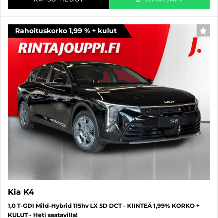
Rahoituskorko 1,99 % + kulut
SUO
Kia K4
1,0 T-GDI Mild-Hybrid 115hv LX 5D DCT - KIINTEÄ 1,99% KORKO +
KULUT - Heti saatavilla!