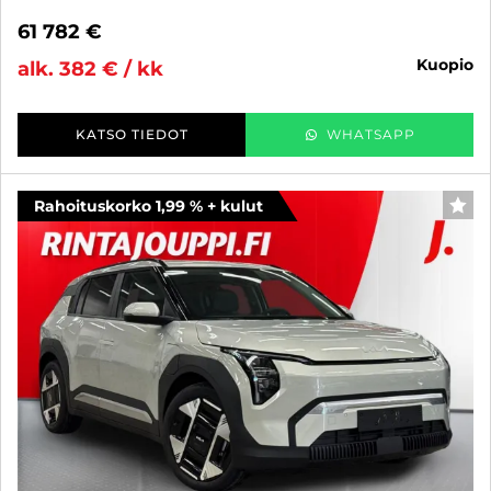
61 782 €
kuopio
alk. 382 € / kk
KATSO TIEDOT
WHATSAPP
Rahoituskorko 1,99 % + kulut
SUO