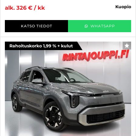
kuopio
alk. 326 € / kk
KATSO TIEDOT
WHATSAPP
Rahoituskorko 1,99 % + kulut
SUO