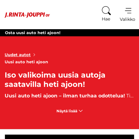
Siirry sisältöön
Hae
Valikko
Osta uusi auto heti ajoon!
Uudet autot
Uusi auto heti ajoon
Iso valikoima uusia autoja
saatavilla heti ajoon!
Uusi auto heti ajoon – ilman turhaa odottelua!
Tiedämme, kuinka turhauttavaa voi olla odottaa uutta autoa viikkoja tai jopa kuukausia. J. Rinta-Joupilla löydät laajan valikoiman uusia, käyttämättömiä autoja, jotka ovat valmiina sinua varten. Miksi odottaa, kun voit lähteä uudella autolla liikkeestä jopa tänään? Nopea toimituksemme takaa, että saat autosi käyttöösi ilman viivästyksiä. Useat mallit ovat heti noudettavissa varastostamme. Pidämme huolta siitä, että kaupanteko on sinulle helppo ja vaivaton alusta loppuun. Kaikki tämä mahdollistaa sen, että voit aloittaa ajamisen nopeammin kuin koskaan.
Näytä lisää