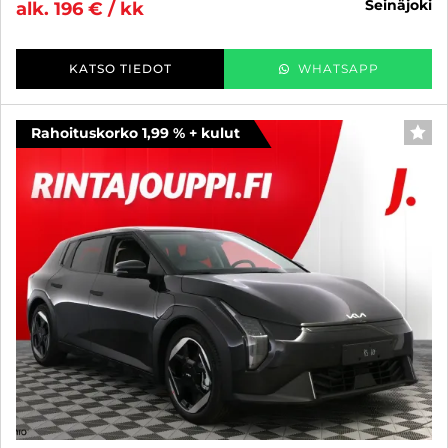
seinäjoki
alk. 196 € / kk
KATSO TIEDOT
WHATSAPP
Rahoituskorko 1,99 % + kulut
SUO