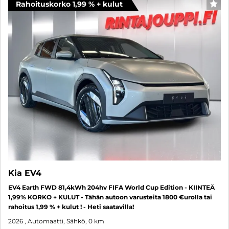
Rahoituskorko 1,99 % + kulut
SUO
Kia EV4
EV4 Earth FWD 81,4kWh 204hv FIFA World Cup Edition - KIINTEÄ
1,99% KORKO + KULUT - Tähän autoon varusteita 1800 €urolla tai
rahoitus 1,99 % + kulut ! - Heti saatavilla!
2026
, Automaatti, Sähkö, 0 km