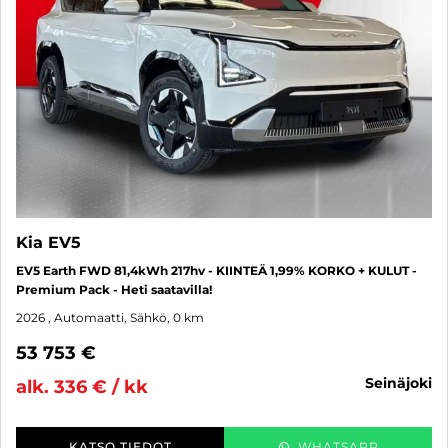
Kia EV5
EV5 Earth FWD 81,4kWh 217hv - KIINTEÄ 1,99% KORKO + KULUT -
Premium Pack - Heti saatavilla!
2026
, Automaatti, Sähkö, 0 km
53 753 €
seinäjoki
alk. 336 € / kk
KATSO TIEDOT
WHATSAPP