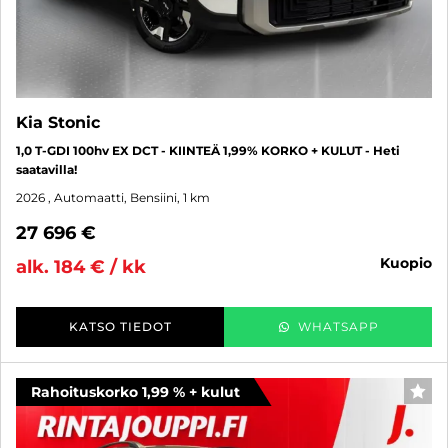
Kia Stonic
1,0 T-GDI 100hv EX DCT - KIINTEÄ 1,99% KORKO + KULUT - Heti
saatavilla!
2026
, Automaatti, Bensiini, 1 km
27 696 €
kuopio
alk. 184 € / kk
KATSO TIEDOT
WHATSAPP
Rahoituskorko 1,99 % + kulut
SUO