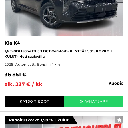
Kia K4
1,6 T-GDI 150hv EX 5D DCT Comfort - KIINTEÄ 1,99% KORKO +
KULUT - Heti saatavilla!
2026
, Automaatti, Bensiini, 1 km
36 851 €
kuopio
alk. 237 € / kk
KATSO TIEDOT
WHATSAPP
Rahoituskorko 1,99 % + kulut
SUO