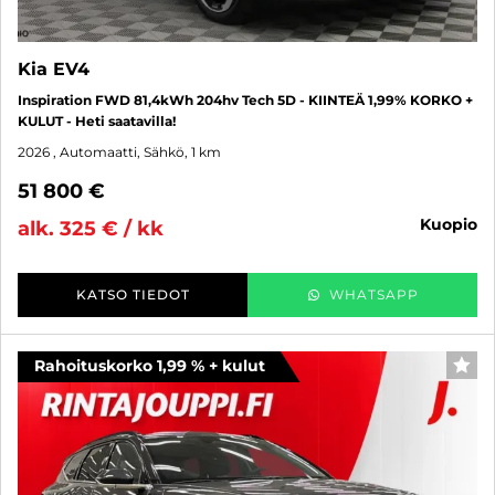
Kia EV4
Inspiration FWD 81,4kWh 204hv Tech 5D - KIINTEÄ 1,99% KORKO +
KULUT - Heti saatavilla!
2026
, Automaatti, Sähkö, 1 km
51 800 €
kuopio
alk. 325 € / kk
KATSO TIEDOT
WHATSAPP
Rahoituskorko 1,99 % + kulut
SUO