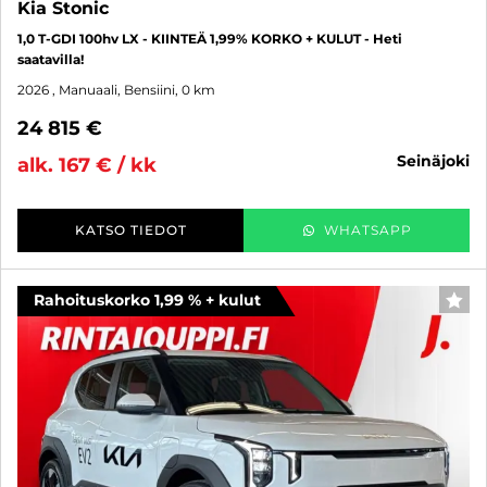
Kia Stonic
1,0 T-GDI 100hv LX - KIINTEÄ 1,99% KORKO + KULUT - Heti
saatavilla!
2026
, Manuaali, Bensiini, 0 km
24 815 €
seinäjoki
alk. 167 € / kk
KATSO TIEDOT
WHATSAPP
Rahoituskorko 1,99 % + kulut
SUO