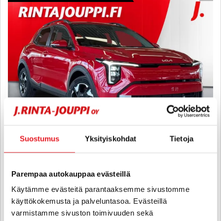
Suostumus
Yksityiskohdat
Tietoja
Kia Stonic
1,0 T-GDI 100hv EX DCT - KIINTEÄ 1,99% KORKO + KULUT - Heti
Parempaa autokauppaa evästeillä
saatavilla!
Käytämme evästeitä parantaaksemme sivustomme
2026
, Automaatti, Bensiini, 0 km
käyttökokemusta ja palveluntasoa. Evästeillä
28 421 €
varmistamme sivuston toimivuuden sekä