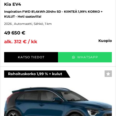
Kia EV4
Inspiration FWD 81,4kWh 204hv 5D - KIINTEÄ 1,99% KORKO +
KULUT - Heti saatavilla!
2026
, Automaatti, Sähkö, 1 km
49 650 €
kuopio
alk. 312 € / kk
KATSO TIEDOT
WHATSAPP
Rahoituskorko 1,99 % + kulut
SUO