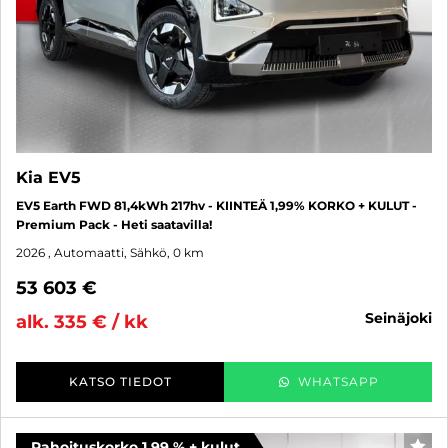
Kia EV5
EV5 Earth FWD 81,4kWh 217hv - KIINTEÄ 1,99% KORKO + KULUT -
Premium Pack - Heti saatavilla!
2026
, Automaatti, Sähkö, 0 km
53 603 €
seinäjoki
alk. 335 € / kk
KATSO TIEDOT
WHATSAPP
Rahoituskorko 1,99 % + kulut