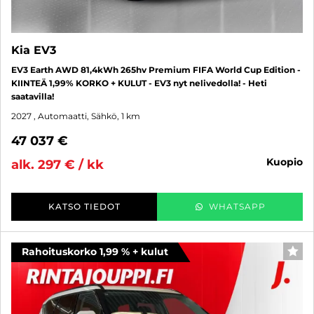
Kia EV3
EV3 Earth AWD 81,4kWh 265hv Premium FIFA World Cup Edition -
KIINTEÄ 1,99% KORKO + KULUT - EV3 nyt nelivedolla! - Heti
saatavilla!
2027
, Automaatti, Sähkö, 1 km
47 037 €
kuopio
alk. 297 € / kk
KATSO TIEDOT
WHATSAPP
Rahoituskorko 1,99 % + kulut
SUO