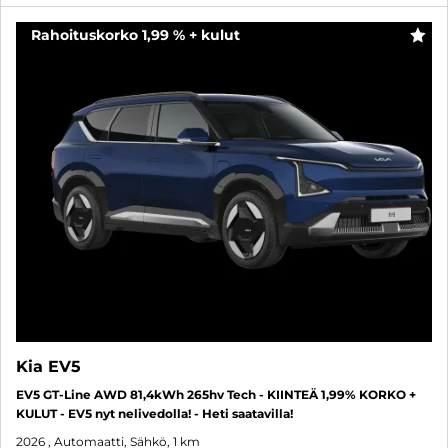
Rahoituskorko 1,99 % + kulut
SUO
Kia EV5
EV5 GT-Line AWD 81,4kWh 265hv Tech - KIINTEÄ 1,99% KORKO +
KULUT - EV5 nyt nelivedolla! - Heti saatavilla!
2026
, Automaatti, Sähkö, 1 km