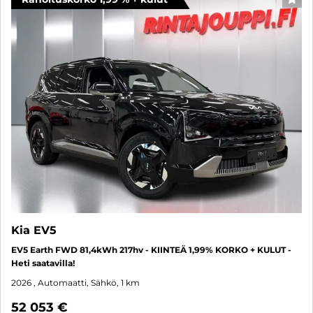
SUO
Kia EV5
EV5 Earth FWD 81,4kWh 217hv - KIINTEÄ 1,99% KORKO + KULUT -
Heti saatavilla!
2026
, Automaatti, Sähkö, 1 km
52 053 €