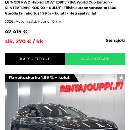
1,6 T-GDI FWD Hybrid EX AT 239hv FIFA World Cup Edition -
KIINTEÄ 1,99% KORKO + KULUT - Tähän autoon varusteita 1800
€urolla tai rahoitus 1,99 % + kulut ! - Heti saatavilla!
2026
, Automaatti, Hybridi, 0 km
42 415 €
seinäjoki
alk. 270 € / kk
KATSO TIEDOT
WHATSAPP
Rahoituskorko 1,99 % + kulut
SUO