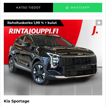
KATSO TIEDOT
WHATSAPP
Rahoituskorko 1,99 % + kulut
SUO
Kia Sportage