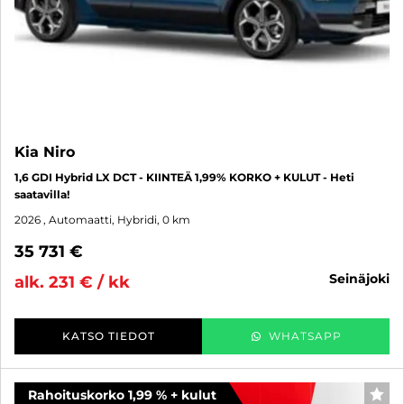
Kia Niro
1,6 GDI Hybrid LX DCT - KIINTEÄ 1,99% KORKO + KULUT - Heti
saatavilla!
2026
, Automaatti, Hybridi, 0 km
35 731 €
seinäjoki
alk. 231 € / kk
KATSO TIEDOT
WHATSAPP
Rahoituskorko 1,99 % + kulut
SUO