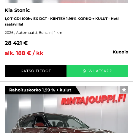
Kia Stonic
1,0 T-GDI 100hv EX DCT - KIINTEÄ 1,99% KORKO + KULUT - Heti
saatavilla!
2026
, Automaatti, Bensiini, 1 km
28 421 €
kuopio
alk. 188 € / kk
KATSO TIEDOT
WHATSAPP
Rahoituskorko 1,99 % + kulut
SUO