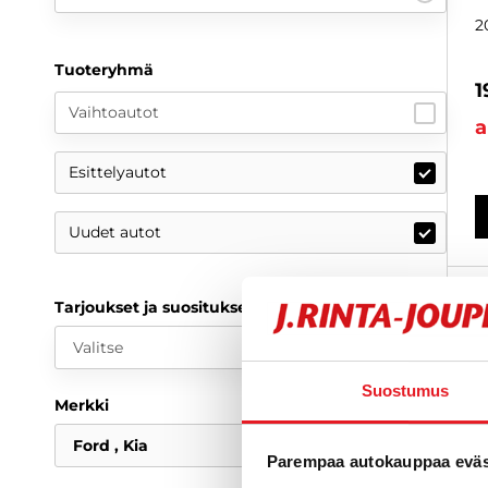
2
Tuoteryhmä
1
Vaihtoautot
a
Esittelyautot
Uudet autot
Tarjoukset ja suositukset
Valitse
Suostumus
Merkki
Ford
Kia
Parempaa autokauppaa eväst