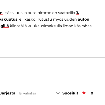
en
lisäksi uusiin autoihimme on saatavilla
J.
ovakuutus
, eli kasko. Tutustu myös uuden
auton
gillä
kiinteällä kuukausimaksulla ilman käsirahaa.
Järjestä
Suosikit
Suosiki
0
Ei valintaa