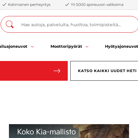
Kotimainen perheyritys
Yli 5000 ajoneuvon valikoima
Uudet K
Katso mall
Katso Kia
iluajoneuvot
Moottoripyörät
Hyötyajoneuvo
KATSO KAIKKI UUDET HETI