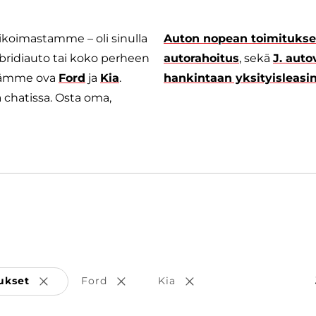
likoimastamme – oli sinulla
Auton nopean toimituks
ybridiauto tai koko perheen
autorahoitus
, sekä
J. aut
ejämme ova
Ford
ja
Kia
.
hankintaan yksityisleasin
a chatissa. Osta oma,
ukset
Ford
Kia
Poista valinta
Poista valinta
Poista valinta