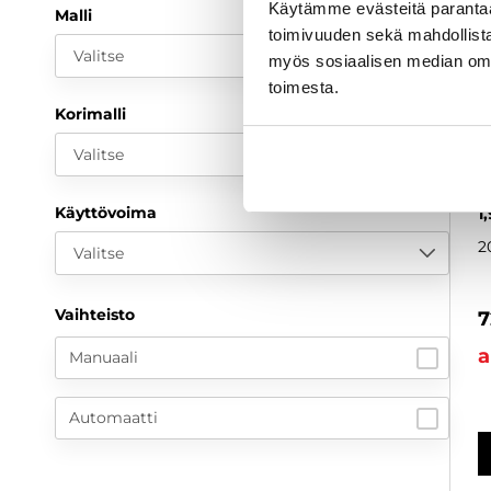
Käytämme evästeitä paranta
Malli
toimivuuden sekä mahdollista
Valitse
myös sosiaalisen median om
toimesta.
Korimalli
Valitse
F
V
Käyttövoima
1
2
Valitse
Vaihteisto
7
a
Manuaali
Automaatti