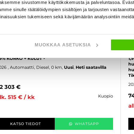
aksemme sivustomme käyttökokemusta ja palveluntasoa. Eväst
mme sinulle räätälöidympien sisältöjen ja tarjousten vastaanott
inaisuuksien tukemiseen sekä kävijämäärän analysointiin mei
ord Transit Custom
F
MUOKKAA ASETUKSIA
an 320 2.0 TDCi 170 hv A8 AWD Trail L2 - KIINTEÄ
Va
,9% KORKO + KULUT -
1,
hu
026
, Automaatti, Diesel, 0 km
Uusi
Heti saatavilla
hu
Ti
20
2 303 €
7
kuopio
lk. 515 € / kk
al
KATSO TIEDOT
WHATSAPP