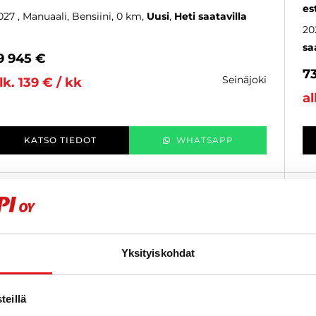
es
027
, Manuaali, Bensiini, 0 km
Uusi
Heti saatavilla
20
sa
9 945 €
7
seinäjoki
lk. 139 € / kk
al
KATSO TIEDOT
WHATSAPP
Rahoituskorko 1,9 % + kulut
SUOSIKKI
Yksityiskohdat
eillä