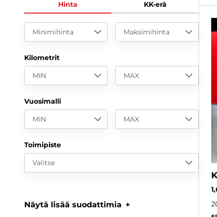
Hinta
KK-erä
Minimihinta
Maksimihinta
Kilometrit
MIN
MAX
Vuosimalli
MIN
MAX
Toimipiste
Valitse
K
1
2
Näytä lisää suodattimia
s