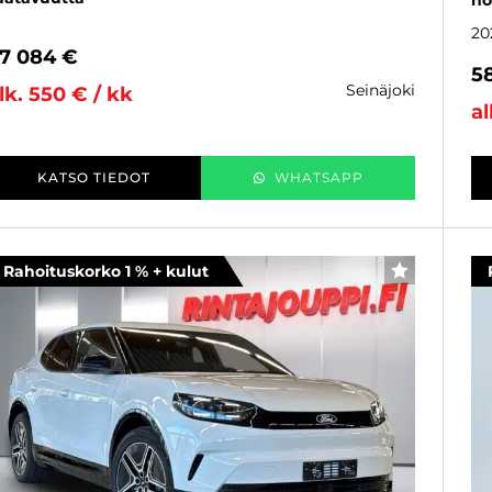
no
20
7 084 €
5
seinäjoki
lk. 550 € / kk
al
KATSO TIEDOT
WHATSAPP
Rahoituskorko 1 % + kulut
SUOSIKKI