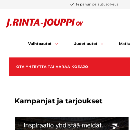
Siirry sisältöön
14 päivän palautusoikeus
Uudet Ford-autot
Katso mallisto
Katso Ford-kampanjat
Vaihtoautot
Uudet autot
Matka
OTA YHTEYTTÄ TAI VARAA KOEAJO
Kampanjat ja tarjoukset