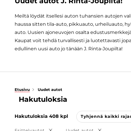
Uudet autot J. Rinta-Joupilta!
Meiltä löydät itsellesi auton tuhansien autojen va
haussa sitten tila-auto, pikkuauto, urheiluauto, h
auto. Uusien ajoneuvojen osalta edustusmerkk
Kaupat voit tehdä turvallisesti ja luotettavasti jop
edullinen uusi auto jo tänään J. Rinta-Joupilta!
Etusivu
Uudet autot
Hakutuloksia
Hakutuloksia
408
kpl
Tyhjennä kaikki raja
Esittelyautot
Uudet autot