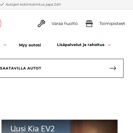
Autojen kotiintoimitus jopa 24h
ia-autot
Varaa huolto
Toimipisteet
isto
-kampanjat
t
Lisäpalvelut ja rahoitus
Myy autosi
 SAATAVILLA AUTOT