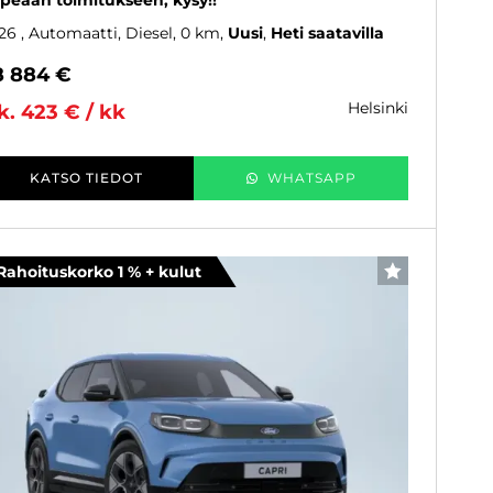
peaan toimitukseen, kysy!!
26
, Automaatti, Diesel, 0 km
Uusi
Heti saatavilla
8 884 €
helsinki
k. 423 € / kk
KATSO TIEDOT
WHATSAPP
Rahoituskorko 1 % + kulut
SUOSIKKI