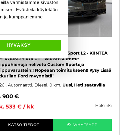
eillä varmistamme sivuston
amisen. Evästeitä käytetään
dän ja kumppaniemme
ord Transit Custom
HYVÄKSY
n 320 2.0 TDCi 170 hv A8 AWD Sport L2 - KIINTEÄ
9% KORKO + KULUT - Varastostamme
ippuhienoja neliveto Custom Sporteja
ippuvarustein!! Nopeaan toimitukseen!! Kysy Lisää
kkurilan Ford myynnistä!
26
, Automaatti, Diesel, 0 km
Uusi
Heti saatavilla
4 900 €
helsinki
k. 533 € / kk
KATSO TIEDOT
WHATSAPP