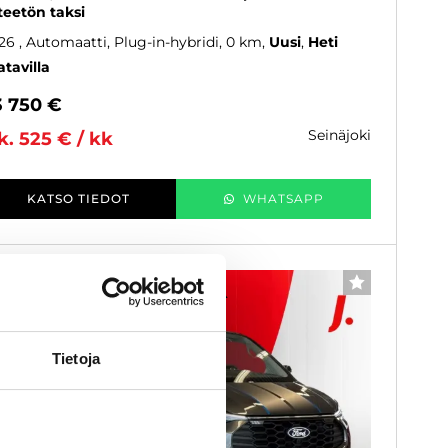
teetön taksi
26
, Automaatti, Plug-in-hybridi, 0 km
Uusi
Heti
atavilla
3 750 €
seinäjoki
k. 525 € / kk
KATSO TIEDOT
WHATSAPP
Rahoituskorko 1,9 % + kulut
SUOSIKKI
Tietoja