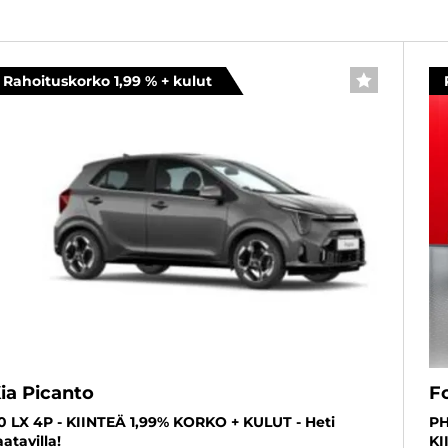
a
Rahoituskorko 1,99 % + kulut
SUOSIKKI
ia Picanto
F
,0 LX 4P - KIINTEÄ 1,99% KORKO + KULUT - Heti
PH
aatavilla!
KI