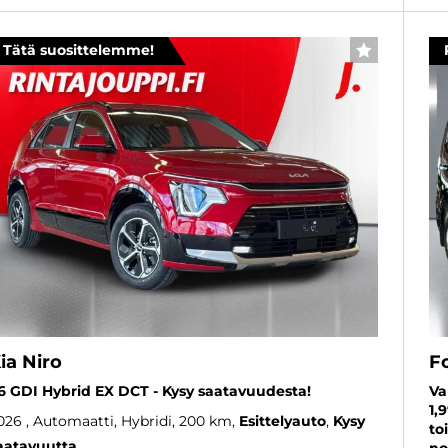
Tätä suosittelemme!
SUOSIKKI
ia Niro
F
,6 GDI Hybrid EX DCT - Kysy saatavuudesta!
Va
1,
026
, Automaatti, Hybridi, 200 km
Esittelyauto
Kysy
to
aatavuutta