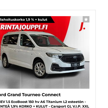
Rahoituskorko 1,9 % + kulut
SUOSIKKI
ord Grand Tourneo Connect
EV 1.5 EcoBoost 150 hv A6 Titanium L2 esteetön -
INTEÄ 1,9% KORKO + KULUT - Carsport GL V.I.P. XXL