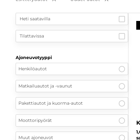
Poista valinta
Poista valint
Heti saatavilla
Tilattavissa
Ajoneuvotyyppi
Henkilöautot
Matkailuautot ja -vaunut
Pakettiautot ja kuorma-autot
Moottoripyörät
K
1
Muut ajoneuvot
s