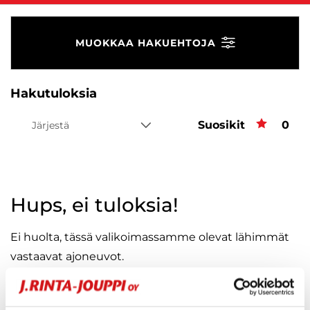
MUOKKAA HAKUEHTOJA
Hakutuloksia
Suosikit
Suos
0
Järjestä
Hups, ei tuloksia!
Ei huolta, tässä valikoimassamme olevat lähimmät
vastaavat ajoneuvot.
KATSO VASTAAVANLAISET AUTOT