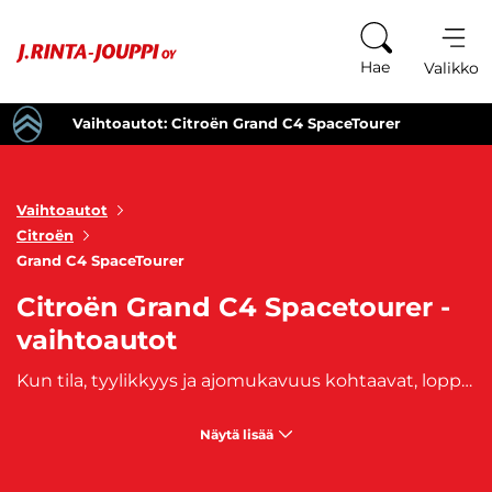
Siirry sisältöön
Hae
Valikko
Vaihtoautot: Citroën Grand C4 SpaceTourer
Vaihtoautot
Citroën
Grand C4 SpaceTourer
Citroën Grand C4 Spacetourer -
vaihtoautot
Kun tila, tyylikkyys ja ajomukavuus kohtaavat, lopputuloksena on Grand C4 SpaceTourer. Tämä Citroënin
Näytä lisää