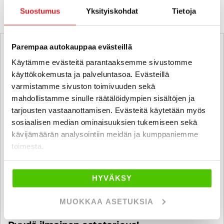
Suostumus
Yksityiskohdat
Tietoja
Parempaa autokauppaa evästeillä
Käytämme evästeitä parantaaksemme sivustomme
käyttökokemusta ja palveluntasoa. Evästeillä
varmistamme sivuston toimivuuden sekä
mahdollistamme sinulle räätälöidympien sisältöjen ja
tarjousten vastaanottamisen. Evästeitä käytetään myös
sosiaalisen median ominaisuuksien tukemiseen sekä
kävijämäärän analysointiin meidän ja kumppaniemme
toimesta.
HYVÄKSY
MUOKKAA ASETUKSIA
Ostamme alle 225 tkm ajettuja autoja.