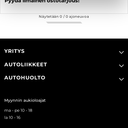
Pyydä ilmainen ostotarjous!
Näytetään
0
/
0
ajoneuvoa
YRITYS
AUTOLIIKKEET
AUTOHUOLTO
Myynnin aukioloajat
ma - pe 10 - 18
la 10 - 16